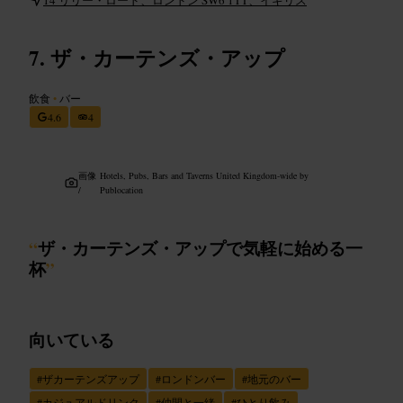
ザ・カーテンズ・アップ
飲食
•
バー
4.6
4
画像
Hotels, Pubs, Bars and Taverns United Kingdom-wide by
/
Publocation
“
ザ・カーテンズ・アップで気軽に始める一
杯
”
向いている
#
ザカーテンズアップ
#
ロンドンバー
#
地元のバー
#
カジュアルドリンク
#
仲間と一緒
#
ひとり飲み