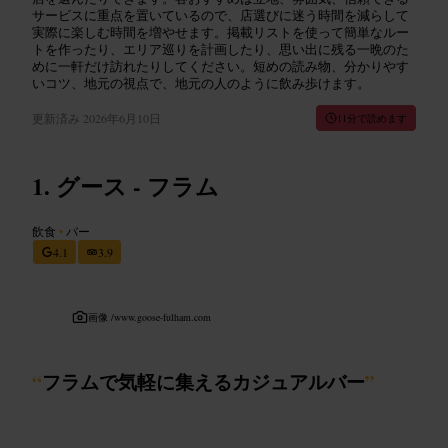
サービスに重点を置いているので、店選びに迷う時間を減らして
実際に楽しむ時間を増やせます。掲載リストを使って簡単なルー
トを作ったり、エリア巡りを計画したり、思い出に残る一晩のた
めに一軒だけ訪れたりしてください。短めの読み物、分かりやす
いコツ、地元の視点で、地元の人のように飲み歩けます。
更新済み
2026年6月10日
11分で読めます
グース - フラム
飲食
•
バー
4.1
3.9
画像 /
www.goose-fulham.com
“
フラムで気軽に集えるカジュアルバー
”