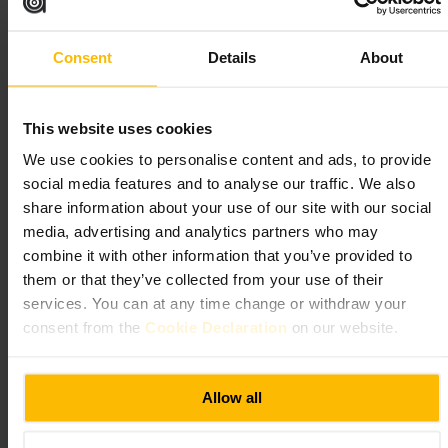
聞くとスムーズ。英語対応のスタッフが多く、少人数でも気軽に
入れます。大きな荷物は控えめにすると周囲に迷惑がかかりませ
ん。
Consent
Details
About
https://www.scarsdaletavern.co.uk/?utm_source=googlemybusiness
&utm_medium=organic&utm_campaign=yext&utm_content=P146
&y_source=1_MTIyMzcwMzktNzE1LWxvY2F0aW9uLndlYnNpd
GU%3D
This website uses cookies
23a エドワーズ・スクエア、ロンドン W8 6HE、ユーケー
We use cookies to personalise content and ads, to provide
social media features and to analyse our traffic. We also
ザ・プリンス
share information about your use of our site with our social
media, advertising and analytics partners who may
食事と飲酒
•
バー
combine it with other information that you’ve provided to
4.2
2.8
them or that they’ve collected from your use of their
services. You can at any time change or withdraw your
consent from the
Cookie Declaration
on our website.
画像 /
Tripadvisor
“
気軽に立ち寄れる、地元に根づいたバー
”
Allow all