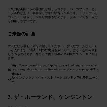
伝統的な英国パブの雰囲気が感じられます。バーカウンターとテ
ーブル席があり、会話がしやすい騒音レベルです。ドリンク中心
のメニュー構成で、簡単な食事も頼めます。グループでも一人で
も利用しやすいです。
ご来館の計画
大人数なら事前に席を確認してください。少人数や一人ならふら
っと入れます。近隣に別の飲食店も多いので、はしごを組み合わ
せるのも便利です。身分証の携帯や早めの到着でスムーズに動け
ます。
https://www.greeneking.co.uk/pubs/greater-london/goat-tavern?utm
_source=g_places&utm_medium=locations&utm_campaign=HT_p
ubpage
3A ケンジントン・ハイ・ストリート, ロンドン W8 5NP, ユーケ
ー
ザ・ホーランド、ケンジントン