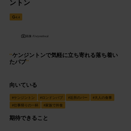
ントン
4.4
画像 /
Useyourlocal
“
ケンジントンで気軽に立ち寄れる落ち着い
たパブ
”
向いている
#
ケンジントン
#
ロンドンパブ
#
近所のバー
#
大人の食事
#
仕事帰りの一杯
#
家族で外食
期待できること