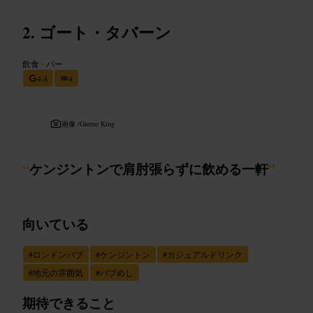
ゴート・タバーン
飲食
•
バー
4.4
4
画像 /
Greene King
“
ケンジントンで肩肘張らずに飲める一軒
”
向いている
#
ロンドンパブ
#
ケンジントン
#
カジュアルドリンク
#
地元の雰囲気
#
パブめし
期待できること