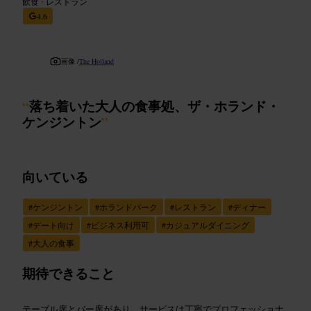
飲食
•
レストラン
4.6
画像 /
The Holland
“
落ち着いた大人の食事処、ザ・ホランド・
ケンジントン
”
向いている
#
ケンジントン
#
ホランドパーク
#
レストラン
#
ディナー
#
デート向け
#
ビジネス利用可
#
カジュアルダイニング
#
大人の食事
期待できること
テーブル席とバー席があり、サービスは丁寧でプロフェッショナ