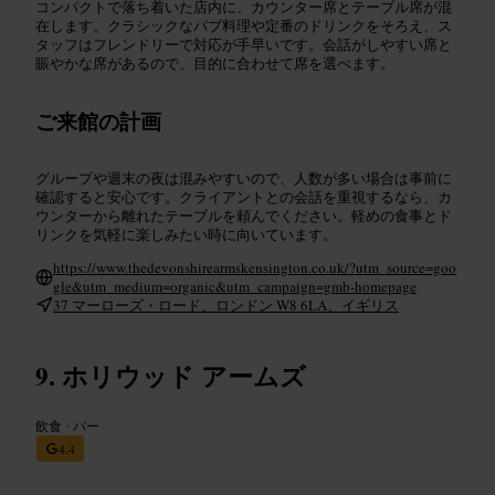
コンパクトで落ち着いた店内に、カウンター席とテーブル席が混
在します。クラシックなパブ料理や定番のドリンクをそろえ、ス
タッフはフレンドリーで対応が手早いです。会話がしやすい席と
賑やかな席があるので、目的に合わせて席を選べます。
ご来館の計画
グループや週末の夜は混みやすいので、人数が多い場合は事前に
確認すると安心です。クライアントとの会話を重視するなら、カ
ウンターから離れたテーブルを頼んでください。軽めの食事とド
リンクを気軽に楽しみたい時に向いています。
https://www.thedevonshirearmskensington.co.uk/?utm_source=goo
gle&utm_medium=organic&utm_campaign=gmb-homepage
37 マーローズ・ロード、ロンドン W8 6LA、イギリス
ホリウッド アームズ
飲食
•
バー
4.4