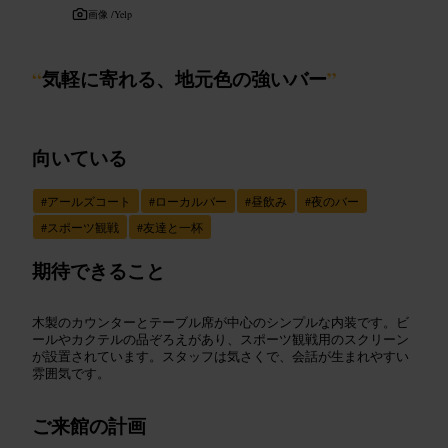
画像 /
Yelp
“
気軽に寄れる、地元色の強いバー
”
向いている
#
アールズコート
#
ローカルバー
#
昼飲み
#
夜のバー
#
スポーツ観戦
#
友達と一杯
期待できること
木製のカウンターとテーブル席が中心のシンプルな内装です。ビ
ールやカクテルの品ぞろえがあり、スポーツ観戦用のスクリーン
が設置されています。スタッフは気さくで、会話が生まれやすい
雰囲気です。
ご来館の計画