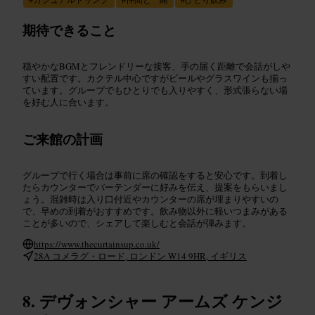
期待できること
穏やかなBGMとフレンドリーな接客、手の届く距離で会話がしや
すい配置です。カクテル中心ですがビールやグラスワインも揃っ
ています。グループでもひとりでも入りやすく、形式張らない場
を好む人に合います。
ご来館の計画
グループで行く場合は事前に席の確認をすると安心です。到着し
たらカウンターでバーテンダーに好みを伝え、提案をもらいまし
ょう。混雑時は入り口付近やカウンターの席が埋まりやすいの
で、早めの到着がおすすめです。飲み物以外に軽いつまみがある
ことが多いので、シェアして楽しむと会話が弾みます。
https://www.thecurtainsup.co.uk/
28A コメラグ・ロード, ロンドン W14 9HR, イギリス
デヴォンシャー アームズ ケンジ