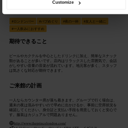
Customize
向いている
#
ロンドンバー
#
パブめぐり
#
夜の一杯
#
友人と一緒に
#
一人飲みにおすすめ
期待できること
ビールやカクテルを中心としたドリンクに加え、簡単なスナック
類があることが多いです。店内はリラックスした雰囲気で、会話
がしやすい音量の音楽が流れています。地元客が多く、スタッフ
は気さくな対応が期待できます。
ご来館の計画
一人ならカウンター席が落ち着きます。グループで行く場合は、
週末の夜は混みやすいので早めに出かけるか、事前に空席状況を
確認してください。身分証と支払い手段を用意しておくと安心で
す。服装はカジュアルで問題ありません。
http://www.theprincelondon.com/
14 リリー・ロード、ロンドン SW6 1TT、イギリス