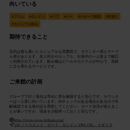
向いている
#
フラム
#
ロンドン
#
パブ
#
バー
#
スポーツ観戦
#
友達と
#
カジュアル飲み
期待できること
店内は落ち着いたカジュアルな雰囲気で、カウンター席とテーブ
ル席があります。友人同士やカップル、出張中の一人客まで幅広
く利用されています。飲み物はビールやカクテルが中心で、気軽
に立ち寄れるサービスです。
ご来館の計画
グループで行く場合は早めに席を確保すると安心です。カウンタ
ーは一人客に向いています。IDチェックがある場合があるので年
齢確認できる身分証を用意してください。カード決済が使えるこ
とが多いですが、現金を少額持っておくと安心です。
https://www.goose-fulham.com/
248 ノースエンド・ロード、ロンドン SW6 1NL、イギリス