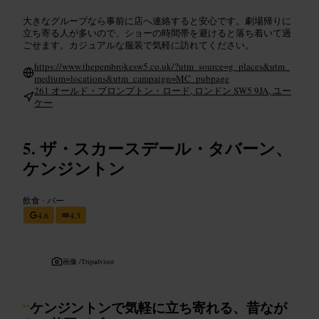
大きなグループなら事前に店へ連絡すると安心です。劇場帰りに
立ち寄る人が多いので、ショーの時間帯を避けると落ち着いて過
ごせます。カジュアルな服装で気軽に訪れてください。
https://www.thepembrokesw5.co.uk/?utm_source=g_places&utm_
medium=locations&utm_campaign=MC_pubpage
261 オールド・ブロンプトン・ロード, ロンドン SW5 9JA, ユー
ケー
ザ・スカースデール・タバーン、
ケンジントン
飲食
•
バー
4.6
4.3
画像 /
Tripadvisor
“
ケンジントンで気軽に立ち寄れる、昔なが