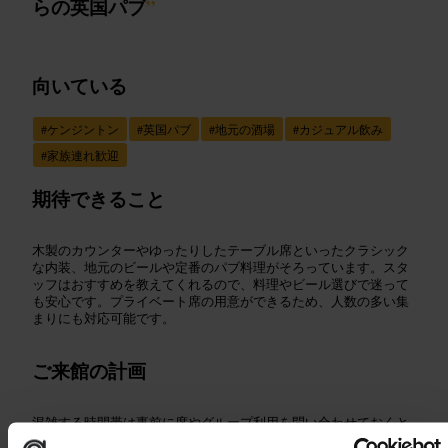
らの英国パブ
”
向いている
#
ケンジントン
#
英国パブ
#
地元の酒場
#
カジュアル飲み
#
家族連れ歓迎
期待できること
木製のカウンターやゆったりしたテーブル席といったクラシック
な内装、地元のビールや定番のパブ料理がそろっています。スタ
ッフはおすすめを教えてくれるので、料理やビール選びで迷って
も安心です。プライベート席の用意ができるため、人数の多い集
まりにも対応可能です。
ご来館の計画
混雑する時間帯は事前に席やグループ利用を問い合わせておくと
安心です。食事の人気メニューやその日のおすすめはスタッフに