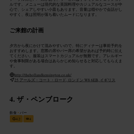
ルです。メニューは現代的な英国料理やカジュアルなコースが中
心で、シェアしやすい小皿もあります。音量は穏やかで会話がし
やすく、夜は照明が落ち着いたムードになります。
ご来館の計画
夕方から夜にかけて混みやすいので、特にディナーは事前予約を
おすすめします。窓際の席やバー席の希望があれば予約時に伝え
てください。服装はスマートカジュアルが無難です。アレルギー
や食事制限がある場合はあらかじめ知らせると対応してもらえま
す。
http://thehollandkensington.co.uk/
25 アールズ・コート・ロード, ロンドン W8 6EB, イギリス
ザ・ペンブローク
飲食
•
バー
4.2
4