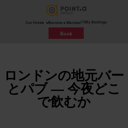
My Bookings
Our Hotels
Become a Member
Book
ロンドンの地元バー
とパブ — 今夜どこ
で飲むか