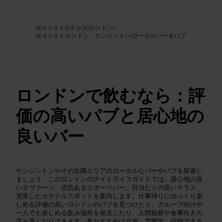
画像 /
Google AI
ポイントAホテルズ
/
ロンドン
/
ポイントA ロンドン、ケンジントン
/
ローカルバー＆パブ
ロンドンで飲むなら：評
価の高いパブと居心地の
良いバー
ケンジントンやその近隣エリアのローカルなバーやパブを探索し
ましょう。このロンドンのナイトライフガイドでは、居心地の良
いタヴァーン、活気あるスポーツバー、日当たりの良いテラス、
充実したカクテルスポットを案内します。仕事帰りにゆっくり楽
しめる評価の高いロンドンのパブを見つけたり、グループ向けや
一人でも楽しめる飲み場所を発見したり、人間観察や食事向きの
店を選んだりできます。各おすすめは立地、雰囲気、信頼できる