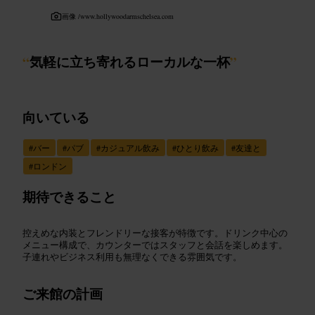
画像 /
www.hollywoodarmschelsea.com
“
気軽に立ち寄れるローカルな一杯
”
向いている
#
バー
#
パブ
#
カジュアル飲み
#
ひとり飲み
#
友達と
#
ロンドン
期待できること
控えめな内装とフレンドリーな接客が特徴です。ドリンク中心の
メニュー構成で、カウンターではスタッフと会話を楽しめます。
子連れやビジネス利用も無理なくできる雰囲気です。
ご来館の計画