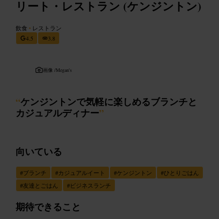
リート・レストラン (ケンジントン)
飲食
•
レストラン
4.5
3.8
画像 /
Megan's
“
ケンジントンで気軽に楽しめるブランチと
カジュアルディナー
”
向いている
#
ブランチ
#
カジュアルイート
#
ケンジントン
#
ひとりごはん
#
友達とごはん
#
ビジネスランチ
期待できること