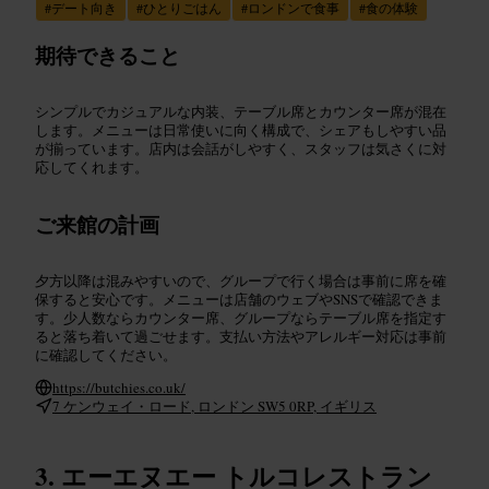
#
デート向き
#
ひとりごはん
#
ロンドンで食事
#
食の体験
期待できること
シンプルでカジュアルな内装、テーブル席とカウンター席が混在
します。メニューは日常使いに向く構成で、シェアもしやすい品
が揃っています。店内は会話がしやすく、スタッフは気さくに対
応してくれます。
ご来館の計画
夕方以降は混みやすいので、グループで行く場合は事前に席を確
保すると安心です。メニューは店舗のウェブやSNSで確認できま
す。少人数ならカウンター席、グループならテーブル席を指定す
ると落ち着いて過ごせます。支払い方法やアレルギー対応は事前
に確認してください。
https://butchies.co.uk/
7 ケンウェイ・ロード, ロンドン SW5 0RP, イギリス
エーエヌエー トルコレストラン