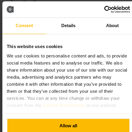
向いている
#
ケンジントン
#
英国パブ
#
地元の酒場
#
カジュアル飲み
#
家族連れ歓迎
Consent
Details
About
期待できること
This website uses cookies
木製のカウンターやゆったりしたテーブル席といったクラシック
We use cookies to personalise content and ads, to provide
な内装、地元のビールや定番のパブ料理がそろっています。スタ
ッフはおすすめを教えてくれるので、料理やビール選びで迷って
social media features and to analyse our traffic. We also
も安心です。プライベート席の用意ができるため、人数の多い集
share information about your use of our site with our social
まりにも対応可能です。
media, advertising and analytics partners who may
combine it with other information that you’ve provided to
ご来館の計画
them or that they’ve collected from your use of their
services. You can at any time change or withdraw your
混雑する時間帯は事前に席やグループ利用を問い合わせておくと
consent from the
Cookie Declaration
on our website.
安心です。食事の人気メニューやその日のおすすめはスタッフに
聞くとスムーズ。英語対応のスタッフが多く、少人数でも気軽に
入れます。大きな荷物は控えめにすると周囲に迷惑がかかりませ
ん。
Allow all
https://www.scarsdaletavern.co.uk/?utm_source=googlemybusiness