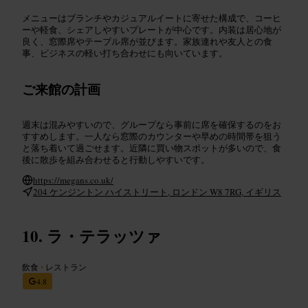
メニューはブランチやカジュアルイートに寄せた構成で、コーヒ
ーや軽食、シェアしやすいプレートが中心です。内装は居心地が
良く、窓際席やテーブル席が並びます。家族連れや友人との食
事、ビジネスの軽い打ち合わせにも向いています。
ご来館の計画
週末は混みやすいので、グループなら事前に席を確保するのをお
すすめします。一人なら窓際のカウンターや早めの時間帯を狙う
と落ち着いて過ごせます。近隣に買い物スポットが多いので、食
後に散歩を組み合わせると行動しやすいです。
https://megans.co.uk/
204 ケンジントン ハイストリート, ロンドン W8 7RG, イギリス
ラ・テラッツァ
飲食
•
レストラン
4.8