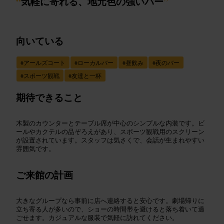
“
気軽に寄れる、地元色の強いバー
”
向いている
#
アールズコート
#
ローカルバー
#
昼飲み
#
夜のバー
#
スポーツ観戦
#
友達と一杯
期待できること
木製のカウンターとテーブル席が中心のシンプルな内装です。ビ
ールやカクテルの品ぞろえがあり、スポーツ観戦用のスクリーン
が設置されています。スタッフは気さくで、会話が生まれやすい
雰囲気です。
ご来館の計画
大きなグループなら事前に店へ連絡すると安心です。劇場帰りに
立ち寄る人が多いので、ショーの時間帯を避けると落ち着いて過
ごせます。カジュアルな服装で気軽に訪れてください。