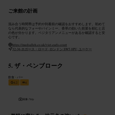
ご来館の計画
混み合う時間帯は予約や到着前の確認をおすすめします。初めて
なら代表的なフォーやバインミー、香草の効いた前菜を頼むと店
の色が分かります。ベジタリアンメニューがあるか確認すると安
心です。
https://medsalleh.co.uk/viet-earls-court
32-36 ホガース・ロード, ロンドン SW5 0PU, ユーケー
ザ・ペンブローク
飲食
•
バー
4.2
4
画像 /
Yelp