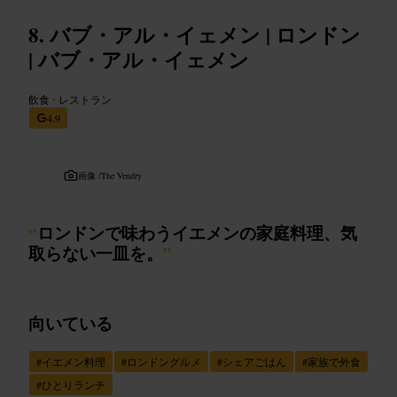
バブ・アル・イェメン | ロンドン
| バブ・アル・イェメン
飲食
•
レストラン
4.9
画像 /
The Vendry
“
ロンドンで味わうイエメンの家庭料理、気
取らない一皿を。
”
向いている
#
イエメン料理
#
ロンドングルメ
#
シェアごはん
#
家族で外食
#
ひとりランチ