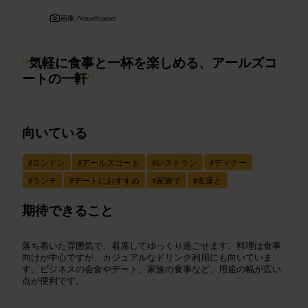
画像 /
VenueScanner
“
気軽に食事と一杯を楽しめる、アールズコ
ートの一軒
”
向いている
#
ロンドン
#
アールズコート
#
レストラン
#
ディナー
#
ランチ
#
デートにおすすめ
#
家族で
#
友達と
期待できること
落ち着いた雰囲気で、着席してゆっくり過ごせます。料理は食事
向けが中心ですが、カジュアルなドリンク利用にも向いていま
す。ビジネスの会食やデート、家族の食事など、用途の幅が広い
点が便利です。