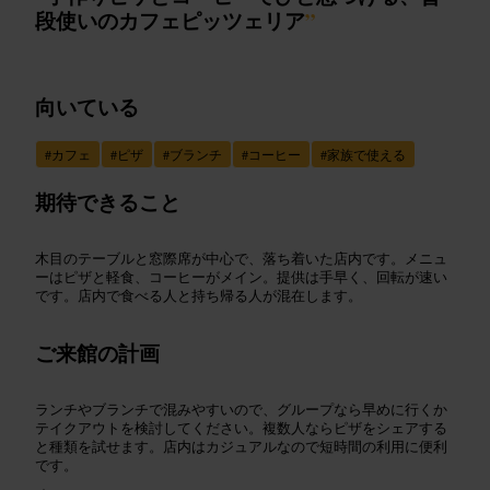
段使いのカフェピッツェリア
”
向いている
#
カフェ
#
ピザ
#
ブランチ
#
コーヒー
#
家族で使える
期待できること
木目のテーブルと窓際席が中心で、落ち着いた店内です。メニュ
ーはピザと軽食、コーヒーがメイン。提供は手早く、回転が速い
です。店内で食べる人と持ち帰る人が混在します。
ご来館の計画
ランチやブランチで混みやすいので、グループなら早めに行くか
テイクアウトを検討してください。複数人ならピザをシェアする
と種類を試せます。店内はカジュアルなので短時間の利用に便利
です。