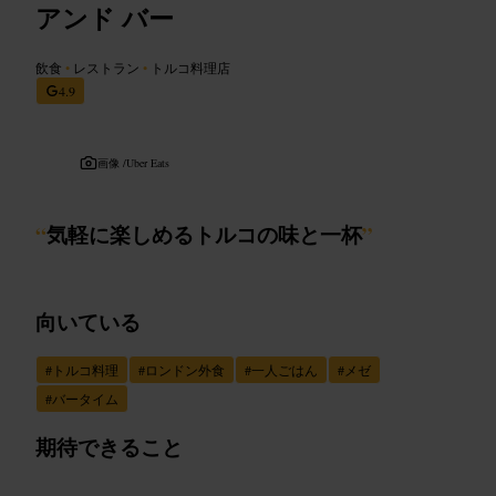
アンド バー
飲食
•
レストラン
•
トルコ料理店
4.9
画像 /
Uber Eats
“
気軽に楽しめるトルコの味と一杯
”
向いている
#
トルコ料理
#
ロンドン外食
#
一人ごはん
#
メゼ
#
バータイム
期待できること