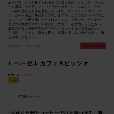
所のパブ、さっと食べられるカウンター席の小さなレストランな
どを掲載。どの店もフレンドリーな接客、シンプルなメニュー、
一人客に適した座席を重視しています。ケンジントンやアール
ズ・コート周辺に焦点を当てていますが、ここでのアドバイスは
ロンドン中心部全体にも当てはまります。ブランチ、ディナー、
夜遅めの軽食のスポット選びにこのガイドを活用してください。
混雑の少ない時間帯や短時間で行けるルートなどの地元のヒント
も掲載しています。荷物は軽く、食事を楽しみ、自信を持って街
を満喫しましょう。
更新済み
2026年6月10日
12分で読めます
ヘーゼル カフェ＆ピッツァ
飲食
•
レストラン
4.9
画像 /
Job Today
“
手作りピザとコーヒーでひと息つける、普