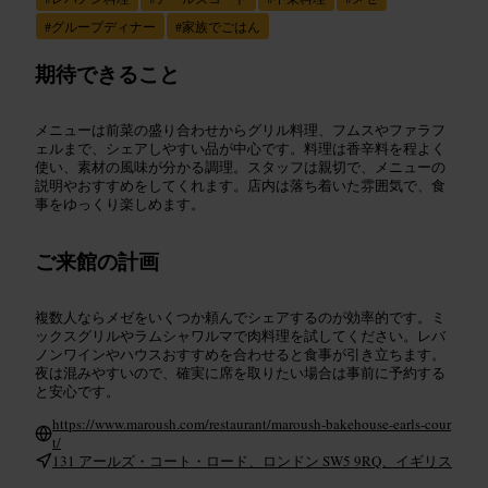
#
グループディナー
#
家族でごはん
期待できること
メニューは前菜の盛り合わせからグリル料理、フムスやファラフ
ェルまで、シェアしやすい品が中心です。料理は香辛料を程よく
使い、素材の風味が分かる調理。スタッフは親切で、メニューの
説明やおすすめをしてくれます。店内は落ち着いた雰囲気で、食
事をゆっくり楽しめます。
ご来館の計画
複数人ならメゼをいくつか頼んでシェアするのが効率的です。ミ
ックスグリルやラムシャワルマで肉料理を試してください。レバ
ノンワインやハウスおすすめを合わせると食事が引き立ちます。
夜は混みやすいので、確実に席を取りたい場合は事前に予約する
と安心です。
https://www.maroush.com/restaurant/maroush-bakehouse-earls-cour
t/
131 アールズ・コート・ロード、ロンドン SW5 9RQ、イギリス