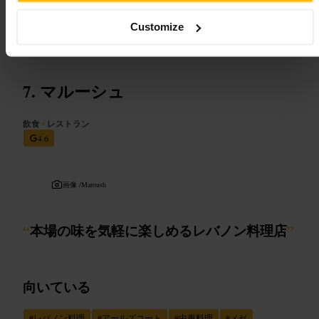
&utm_medium=organic&utm_campaign=yext&utm_content=P146
&y_source=1_MTIyMzcwMzktNzE1LWxvY2F0aW9uLndlYnNpd
Customize
GU%3D
23a エドワーズ・スクエア、ロンドン W8 6HE、ユーケー
マルーシュ
飲食
•
レストラン
4.6
画像 /
Maroush
“
本場の味を気軽に楽しめるレバノン料理店
”
向いている
#
レバノン料理
#
アールズコート
#
中東料理
#
メゼ