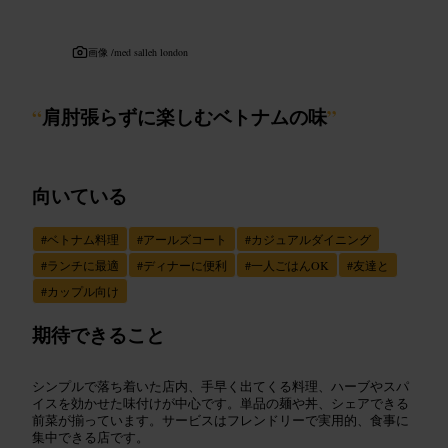
画像 /
med salleh london
“
肩肘張らずに楽しむベトナムの味
”
向いている
#
ベトナム料理
#
アールズコート
#
カジュアルダイニング
#
ランチに最適
#
ディナーに便利
#
一人ごはんOK
#
友達と
#
カップル向け
期待できること
シンプルで落ち着いた店内、手早く出てくる料理、ハーブやスパ
イスを効かせた味付けが中心です。単品の麺や丼、シェアできる
前菜が揃っています。サービスはフレンドリーで実用的、食事に
集中できる店です。