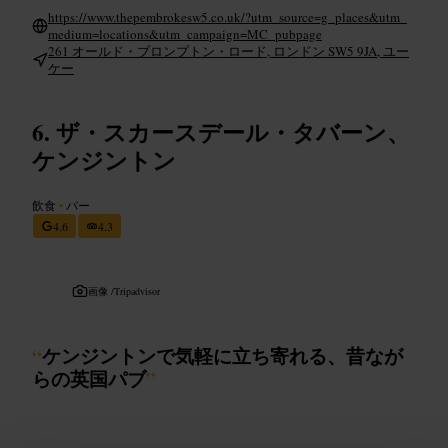
https://www.thepembrokesw5.co.uk/?utm_source=g_places&utm_
medium=locations&utm_campaign=MC_pubpage
261 オールド・ブロンプトン・ロード, ロンドン SW5 9JA, ユー
ケー
ザ・スカースデール・タバーン、
ケンジントン
飲食
•
バー
4.6
4.3
画像 /
Tripadvisor
“
ケンジントンで気軽に立ち寄れる、昔なが
らの英国パブ
”