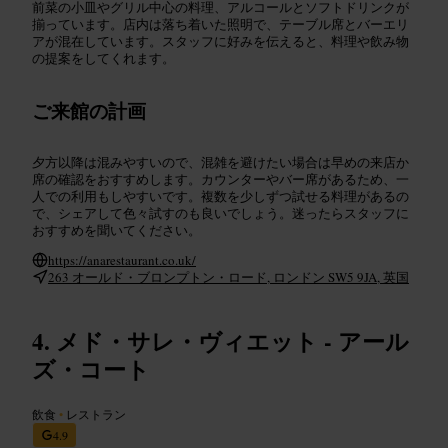
前菜の小皿やグリル中心の料理、アルコールとソフトドリンクが
揃っています。店内は落ち着いた照明で、テーブル席とバーエリ
アが混在しています。スタッフに好みを伝えると、料理や飲み物
の提案をしてくれます。
ご来館の計画
夕方以降は混みやすいので、混雑を避けたい場合は早めの来店か
席の確認をおすすめします。カウンターやバー席があるため、一
人での利用もしやすいです。複数を少しずつ試せる料理があるの
で、シェアして色々試すのも良いでしょう。迷ったらスタッフに
おすすめを聞いてください。
https://anarestaurant.co.uk/
263 オールド・ブロンプトン・ロード, ロンドン SW5 9JA, 英国
メド・サレ・ヴィエット - アール
ズ・コート
飲食
•
レストラン
4.9