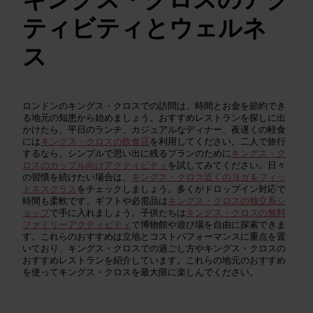
ティビティとウェルネ
ス
ロンドンのキングス・クロスでの訪問は、時間とお金を節約でき
る地元の知恵から始めましょう。おすすめレストランを探しに出
かけたら、平日のランチ、カジュアルなディナー、夜遅くの軽食
には
キングス・クロスの飲食店
を利用してください。二人で旅行
するなら、シンプルで思い出に残るプランのために
キングス・ク
ロスのカップル向けアクティビティ
を試してみてください。日々
の習慣を続けたい場合は、
キングス・クロス近くのヨガ＆フィッ
トネスクラス
をチェックしましょう。多くがドロップイン対応で
時間も柔軟です。ギフトや必需品は
キングス・クロスの独立系シ
ョップ
で手に入れましょう。子供たちは
キングス・クロスの無料
ファミリーアクティビティ
で博物館や遊び場を自由に探索できま
す。これらのおすすめは立地とコストパフォーマンスに重点を置
いており、キングス・クロスでの過ごし方やキングス・クロスの
おすすめレストランを紹介しています。これらの地元のおすすめ
を使ってキングス・クロスを最大限に楽しんでください。