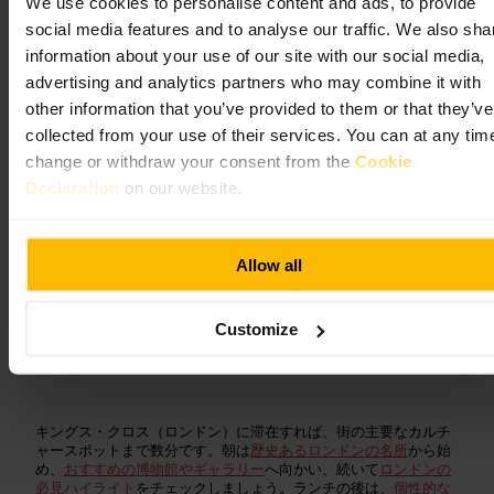
We use cookies to personalise content and ads, to provide
ホルダー第8号のフレーム内部に位置しています。2015年に開園
social media features and to analyse our traffic. We also sha
し、円形の芝生と座席があり、駅から徒歩5分で落ち着いて休める
スポットです。
information about your use of our site with our social media,
advertising and analytics partners who may combine it with
other information that you’ve provided to them or that they’ve
collected from your use of their services. You can at any tim
change or withdraw your consent from the
Cookie
Declaration
on our website.
Allow all
キングス・クロスの文化
Customize
スポット
キングス・クロス（ロンドン）に滞在すれば、街の主要なカルチ
ャースポットまで数分です。朝は
歴史あるロンドンの名所
から始
め、
おすすめの博物館やギャラリー
へ向かい、続いて
ロンドンの
必見ハイライト
をチェックしましょう。ランチの後は、
個性的な