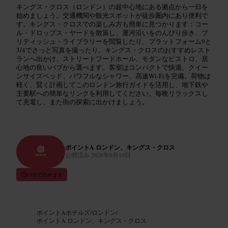
キングス・クロス（ロンドン）の超中心地にある拠点から一日を
始めましょう。交通機関や観光スポットが徒歩圏内にあり便利で
す。キングス・クロスでの楽しみ方も簡単に見つかります：コー
ル・ドロップス・ヤードを散策し、運河沿いをのんびり歩き、ブ
リティッシュ・ライブラリーを閲覧したり、プラットフォーム9と
3/4でさっと写真を撮ったり。キングス・クロスのおすすめレスト
ランへ出かけ、ストリートフードホール、モダンなビストロ、居
心地の良いパブから選べます。客室はコンパクトで快適、クイー
ンサイズベッド、パワフルなシャワー、高速Wi‑Fiを完備。荷物は
軽く、賢く計画してこのロンドン旅行ガイドを活用し、地下鉄や
主要駅への簡単なリンクを利用してください。毎晩リラックスし
て充電し、また街の探索に出かけましょう。
ポイントA ロンドン、キングス・クロス
公開済み
2026年6月10日
13分で読めます
ポイントAホテルズ
/
ロンドン
/
ポイントA ロンドン、キングス・クロス