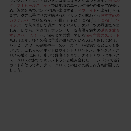
キングス・クロス・ロンドンは夜になると活気づきます。
地元の
クラフトビールスポット
では地域のエールや海外のタップが楽し
め、近隣各所でバンドやDJが出演する
ライブナイト
へ出かけられ
ます。夕方は手作りの洗練されたドリンクが味わえる
おすすめの
カクテルバー
で始めるか、小皿とともにくつろげる
くつろげるワ
インバー
で落ち着いて過ごしてください。スポーツの雰囲気を楽
しみたいなら、大画面とフレンドリーな客層が魅力の
試合を放映
するスポーツバー
へ。深夜まで営業している
深夜営業のスポット
もあります。多くの店は予算が限られている人にも適しており、
ハッピーアワーの割引や平日のノーカバーを提供するところも多
いです。これらのスポットはポイントA ロンドン、キングス・ク
ロスの近くにあり、歩いて帰宅できます。ナイトアウトはキング
ス・クロスのおすすめレストランと組み合わせ、ロンドンの旅行
ガイドを使ってキングス・クロスでのほかの楽しみ方も計画しま
しょう。
クラフトビールバーと醸造所
Read guide