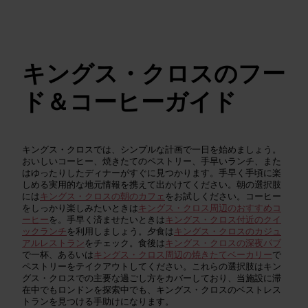
キングス・クロスのフー
ド＆コーヒーガイド
キングス・クロスでは、シンプルな計画で一日を始めましょう。
おいしいコーヒー、焼きたてのペストリー、手早いランチ、また
はゆったりしたディナーがすぐに見つかります。手早く手頃に楽
しめる実用的な地元情報を携えて出かけてください。朝の選択肢
には
キングス・クロスの朝のカフェ
をお試しください。コーヒー
をしっかり楽しみたいときは
キングス・クロス周辺のおすすめコ
ーヒー
を。手早く済ませたいときは
キングス・クロス付近のクイ
ックランチ
を利用しましょう。夕食は
キングス・クロスのカジュ
アルレストラン
をチェック。食後は
キングス・クロスの深夜パブ
で一杯、あるいは
キングス・クロス周辺の焼きたてベーカリー
で
ペストリーをテイクアウトしてください。これらの選択肢はキン
グス・クロスでの主要な過ごし方をカバーしており、当施設に滞
在中でもロンドンを探索中でも、キングス・クロスのベストレス
トランを見つける手助けになります。