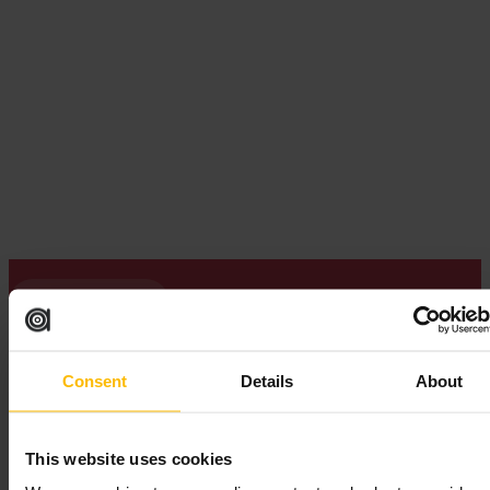
一人で楽しめる飲食スポット
Read guide
画像 /
Wikimedia Commons
Consent
Details
About
Is there a park set inside a Victorian gas holder at King’s Cross?
This website uses cookies
ガスホルダーパークは、キングス・クロスのリージェンツ・カナ
ル沿いにある修復されたグレードII指定のヴィクトリアン・ガス