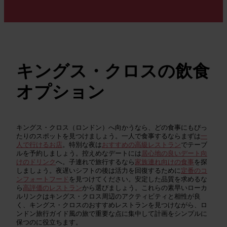
キングス・クロスの飲食
オプション
キングス・クロス（ロンドン）へ向かうなら、どの食事にもぴっ
たりのスポットを見つけましょう。一人で食事するならまずは
一
人で行けるお店
。特別な夜は
おすすめの高級レストラン
でテーブ
ルを予約しましょう。控えめなデートには
居心地の良いデート向
けのドリンク
へ。子連れで旅行するなら
家族連れ向けの食事
を探
しましょう。夜遅いシフトの後は活力を回復するために
定番のコ
ンフォートフード
を見つけてください。安定した品質を求めるな
ら
高評価のレストラン
から選びましょう。これらの素早いローカ
ルリンクはキングス・クロス周辺のアクティビティと相性が良
く、キングス・クロスのおすすめレストランを見つけながら、ロ
ンドン旅行ガイド風の旅で重要な点に集中して計画をシンプルに
保つのに役立ちます。