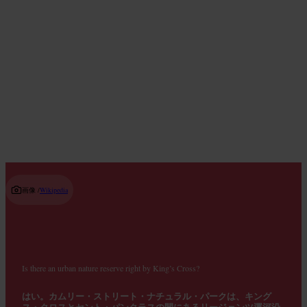
朝食をとる場所
Read guide
画像 /
Wikipedia
Is there an urban nature reserve right by King’s Cross?
はい。カムリー・ストリート・ナチュラル・パークは、キング
ス・クロスとセント・パンクラスの間にあるリージェンツ運河沿