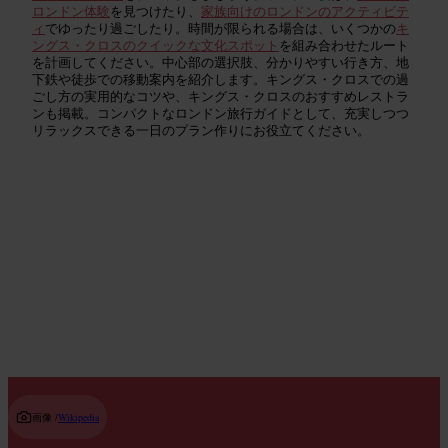
ロンドン体験
を見つけたり、
家族向けのロンドンのアクティビテ
ィ
でゆったり過ごしたり。時間が限られる場合は、いくつかの
キ
ングス・クロスのクイックな文化スポット
を組み合わせたルート
を計画してください。中心部の選択肢、分かりやすい行き方、地
下鉄や徒歩での移動案内を紹介します。キングス・クロスでの過
ごし方の実用的なコツや、キングス・クロスのおすすめレストラ
ンも掲載。コンパクトなロンドン旅行ガイドとして、充実しつつ
リラックスできる一日のプラン作りにお役立てください。
史跡とランドマーク
Read guide
画像 /
Wikipedia