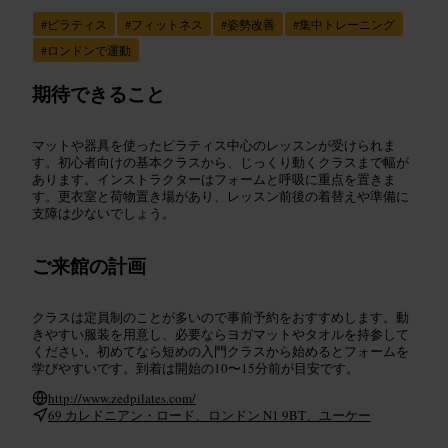
#
ピラティス
#
フィットネス
#
姿勢改善
#
集中トレーニング
#
ロンドンで運動
期待できること
マットや器具を使ったピラティス中心のレッスンが受けられま
す。初心者向けの基本クラスから、じっくり動くクラスまで幅が
あります。インストラクターはフォームと呼吸に重点を置きま
す。更衣室と荷物置き場があり、レッスン前後の着替えや準備に
支障は少ないでしょう。
ご来館の計画
クラスは定員制のことが多いので事前予約をおすすめします。動
きやすい服装を用意し、必要ならヨガマットやタオルを持参して
ください。初めてなら短めの入門クラスから始めるとフォームを
学びやすいです。到着は開始の10〜15分前が目安です。
http://www.zedpilates.com/
69 カレドニアン・ロード、ロンドン N1 9BT、ユーケー