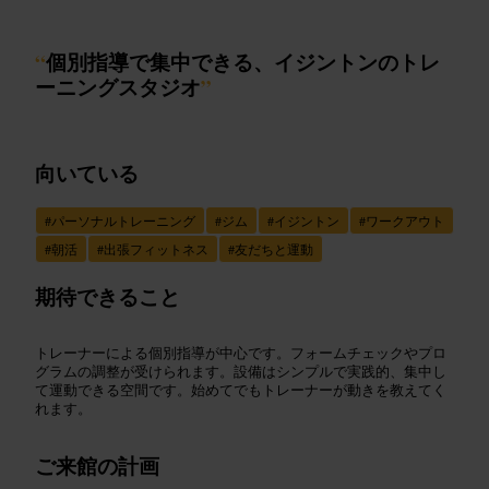
“
個別指導で集中できる、イジントンのトレ
ーニングスタジオ
”
向いている
#
パーソナルトレーニング
#
ジム
#
イジントン
#
ワークアウト
#
朝活
#
出張フィットネス
#
友だちと運動
期待できること
トレーナーによる個別指導が中心です。フォームチェックやプロ
グラムの調整が受けられます。設備はシンプルで実践的、集中し
て運動できる空間です。始めてでもトレーナーが動きを教えてく
れます。
ご来館の計画