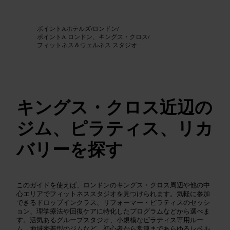
画像 /
Google AI
ポイントAホテルズ
/
ロンドン
/
ポイントA ロンドン、キングス・クロス
/
フィットネス＆ウェルネス スタジオ
キングス・クロス近辺の
ジム、ピラティス、リカ
バリーを探す
このガイドを使えば、ロンドンのキングス・クロス周辺や他の中
心エリアでフィットネススタジオを見つけられます。気軽に参加
できるドロップインクラス、リフォーマー・ピラティスのセッシ
ョン、理学療法や回復ケアに特化したプログラムなどから選べま
す。活気あるグループスタジオ、小規模なピラティス専用ルー
ム、地域密着型のジムなど、初心者から常連まであらゆるレベル