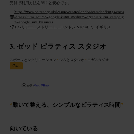
受付で利用方法を聞くと安心です。
https://www.better.org.uk/leisure-centre/london/camden/kings-cross
-fitness?utm_source=google&utm_medium=organic&utm_campaig
n=google_my_business
1 ハリアー・ストリート、ロンドン N1C 4EP、イギリス
ゼッド ピラティス スタジオ
スポーツとレクリエーション
•
ジムとスタジオ
•
ヨガスタジオ
4.8
画像 /
Gratz Pilates
“
動いて整える、シンプルなピラティス時間
”
向いている