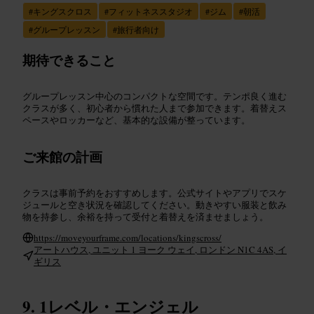
#
キングスクロス
#
フィットネススタジオ
#
ジム
#
朝活
#
グループレッスン
#
旅行者向け
期待できること
グループレッスン中心のコンパクトな空間です。テンポ良く進む
クラスが多く、初心者から慣れた人まで参加できます。着替えス
ペースやロッカーなど、基本的な設備が整っています。
ご来館の計画
クラスは事前予約をおすすめします。公式サイトやアプリでスケ
ジュールと空き状況を確認してください。動きやすい服装と飲み
物を持参し、余裕を持って受付と着替えを済ませましょう。
https://moveyourframe.com/locations/kingscross/
アートハウス, ユニット 1 ヨーク ウェイ, ロンドン N1C 4AS, イ
ギリス
1レベル・エンジェル