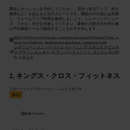
事前にセッションを予約してください。目的（筋力アップ、体力
維持など）を伝えると当日スムーズです。開始の10分前には到着
し、ウォームアップ時間を確保しましょう。トレーニングシュー
ズ、タオル、水分を持参してください。建物の入館方法や持ち物
は予約確認メールで確認することをおすすめします。
https://www.revolution-pts.com/personal-trainer-islington/?utm_so
urce=google&utm_medium=organic&utm_campaign=gmb
レボリューション パーソナル トレーニング スタジオズ ビジネ
ス デザイン センター, 52 アッパー ストリート, ロンドン N1 0Q
H, イギリス
キングス・クロス・フィットネス
スポーツとレクリエーション
•
ジムとスタジオ
4.8
画像 /
ClassPass