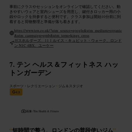
事前にクラスやセッションをオンラインで確認してください。動
きやすいウェアと室内シューズを用意し、鍵付きロッカー用の小
銭やロックを持参すると便利です。クラス参加は開始10分前に到
着すると荷物整理と準備が落ち着きます。
https://www.ten.co.uk/?utm_source=google&utm_medium=organic
&utm_campaign=gmb&utm_term=kings_cross
ガスホルダーズ、11 1 ルイス・キュビット・ウォーク、ロンド
ン N1C 4BX、ユーケー
テン ヘルス＆フィットネス ハッ
トンガーデン
スポーツ・レクリエーション
•
ジム＆スタジオ
4.8
画像 /
Ten Health & Fitness
“
短時間で整う、ロンドンの普段使いジム
”