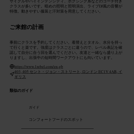
サイクルやハイインテンシティ、ボクシング系などのコーチ付き
クラスが多いです。暗めの照明と照明演出、ライブDJ風の音響が
特徴。動きやすい服装と汗対策を用意してください。
ご来館の計画
事前にクラスを予約してください。着替えとタオル、水分を持っ
て行くと楽です。強度はクラスごとに違うので、レベル表記を確
認して自分に合う回を選んでください。友達と一緒なら盛り上が
りますし、出張中の短時間ワークアウトにも向いています。
https://www.1rebel.com/en-gb
403, 405 セント・ジョン・ストリート, ロンドン EC1V 4AB, イ
ギリス
類似のガイド
ガイド
コンフォートフードのスポット