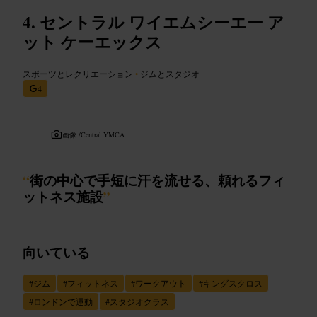
セントラル ワイエムシーエー ア
ット ケーエックス
スポーツとレクリエーション
•
ジムとスタジオ
4
画像 /
Central YMCA
“
街の中心で手短に汗を流せる、頼れるフィ
ットネス施設
”
向いている
#
ジム
#
フィットネス
#
ワークアウト
#
キングスクロス
#
ロンドンで運動
#
スタジオクラス