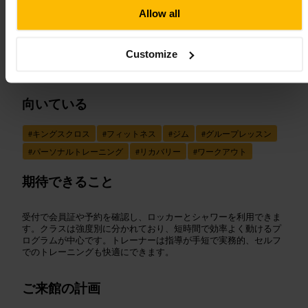
Allow all
“
街の真ん中で手短に動ける、便利なジム拠
点
”
Customize
向いている
#
キングスクロス
#
フィットネス
#
ジム
#
グループレッスン
#
パーソナルトレーニング
#
リカバリー
#
ワークアウト
期待できること
受付で会員証や予約を確認し、ロッカーとシャワーを利用できま
す。クラスは強度別に分かれており、短時間で効率よく動けるプ
ログラムが中心です。トレーナーは指導が手短で実務的、セルフ
でのトレーニングも快適にできます。
ご来館の計画