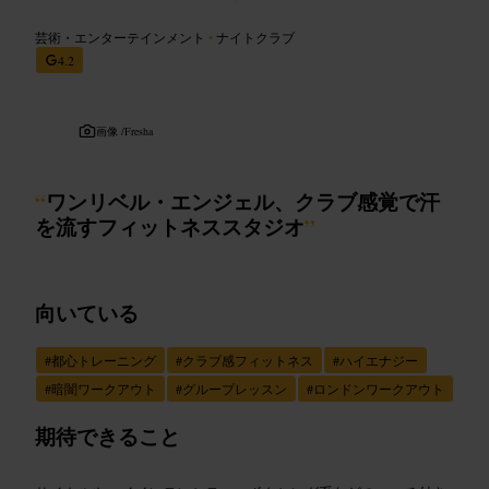
芸術・エンターテインメント
•
ナイトクラブ
4.2
画像 /
Fresha
“
ワンリベル・エンジェル、クラブ感覚で汗
を流すフィットネススタジオ
”
向いている
#
都心トレーニング
#
クラブ感フィットネス
#
ハイエナジー
#
暗闇ワークアウト
#
グループレッスン
#
ロンドンワークアウト
期待できること