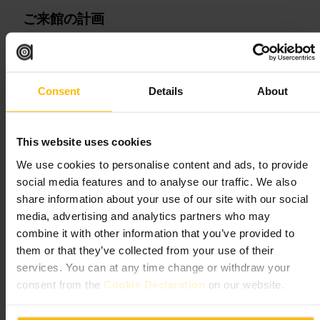
ご来館の計画
公式サイトやアプリでクラスを確認して予約してください。身軽
な運動着と室内用シューズ、タオルと水を持参しましょう。チェ
ックイン時に会員情報やドロップインの可否を確認するとスムー
ズです。荷物はロッカーに預けられる場合が多いので、貴重品だ
Consent
Details
About
けは手元に。
ベースメント レベル、エンジェル、ザ・ショッピング・センタ
ー、21 パークフィールド ストリート、ロンドン N1 0PS、ユー
This website uses cookies
ケー
We use cookies to personalise content and ads, to provide
social media features and to analyse our traffic. We also
テン・ヘルス＆フィットネス・キ
share information about your use of our site with our social
ングズ・クロス
media, advertising and analytics partners who may
combine it with other information that you’ve provided to
スポーツとレクリエーション
•
ジム・スタジオ
them or that they’ve collected from your use of their
4.6
services. You can at any time change or withdraw your
consent from the
Cookie Declaration
on our website.
画像 /
Ten Health & Fitness