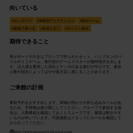
向いている
#
モノポリー
#
体験型アトラクション
#
脱出ゲーム
#
家族で遊べる
#
友達と行く
#
ロンドン観光
期待できること
床がボードや大きなプロップで作られたセット、ハンズオンのパ
ズルやミニゲーム、進行役のゲームマスターが随時指示を出しま
す。没入感を重視した演出とテンポのある進行が中心です。参加
人数や回次によってはやや急ぎ足に感じることがあります。
ご来館の計画
事前予約をおすすめします。荷物の預かりや持ち込みルールがあ
るため、手荷物は最小限にしてください。グループで参加する場
合は、人数構成を確認しておくとスムーズです。服装は動きやす
いものが向いています。写真撮影はスタッフにルールを確認して
から行ってください。
http://www.monopolylifesized.com/