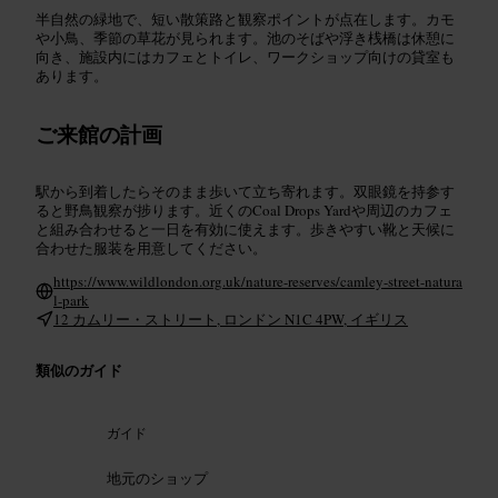
半自然の緑地で、短い散策路と観察ポイントが点在します。カモ
や小鳥、季節の草花が見られます。池のそばや浮き桟橋は休憩に
向き、施設内にはカフェとトイレ、ワークショップ向けの貸室も
あります。
ご来館の計画
駅から到着したらそのまま歩いて立ち寄れます。双眼鏡を持参す
ると野鳥観察が捗ります。近くのCoal Drops Yardや周辺のカフェ
と組み合わせると一日を有効に使えます。歩きやすい靴と天候に
合わせた服装を用意してください。
https://www.wildlondon.org.uk/nature-reserves/camley-street-natura
l-park
12 カムリー・ストリート, ロンドン N1C 4PW, イギリス
類似のガイド
ガイド
地元のショップ