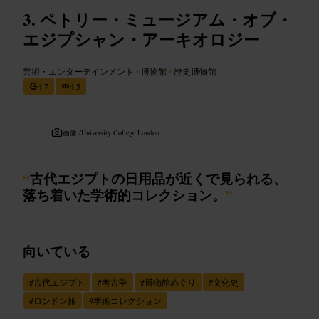
ペトリー・ミュージアム・オブ・
エジプシャン・アーキオロジー
芸術・エンターテインメント
•
博物館
•
歴史博物館
4.7
4.5
画像 /
University College London
“
古代エジプトの日用品が近くで見られる、
落ち着いた学術的コレクション。
”
向いている
#
古代エジプト
#
考古学
#
博物館めぐり
#
文化史
#
ロンドン旅
#
学術コレクション