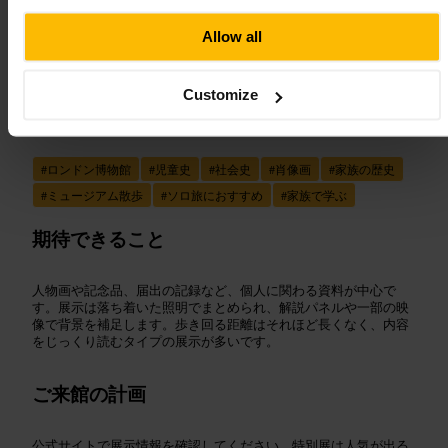
“
子どもと社会の歴史を、静かに見つめる小
Allow all
さな博物館。
”
Customize
向いている
#
ロンドン博物館
#
児童史
#
社会史
#
肖像画
#
家族の歴史
#
ミュージアム散歩
#
ソロ旅におすすめ
#
家族で学ぶ
期待できること
人物画や記念品、届出の記録など、個人に関わる資料が中心で
す。展示は落ち着いた照明でまとめられ、解説パネルや一部の映
像で背景を補足します。歩き回る距離はそれほど長くなく、内容
をじっくり読むタイプの展示が多いです。
ご来館の計画
公式サイトで展示情報を確認してください。特別展は人気が出る