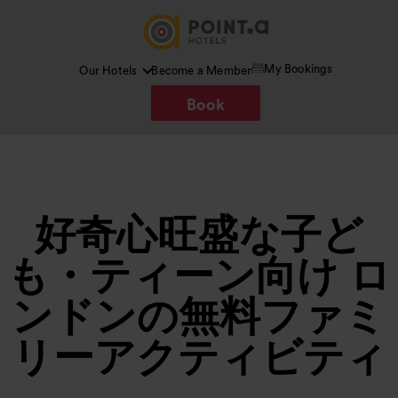
My Bookings
Our Hotels
Become a Member
Book
好奇心旺盛な子ど
も・ティーン向け ロ
ンドンの無料ファミ
リーアクティビティ