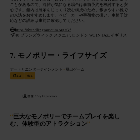
ことがあるので、混雑が気になる場合は事前予約を検討すると安
心です。館内は展示をじっくり読む構成のため、歩きやすい靴で
の来訪をおすすめします。ベビーカーや手荷物の扱い、車椅子対
応などの詳細は事前に確認してください。
https://foundlingmuseum.org.uk/
40 ブランズウィック スクエア, ロンドン WC1N 1AZ, イギリス
モノポリー・ライフサイズ
アートとエンターテインメント
•
脱出ゲーム
4.4
4
画像 /
City Experiences
“
巨大なモノポリーでチームプレイを楽し
む、体験型のアトラクション
”