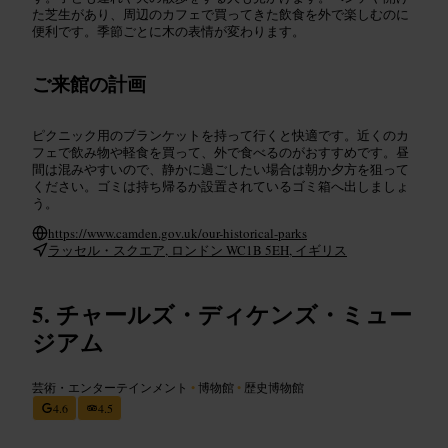
た芝生があり、周辺のカフェで買ってきた飲食を外で楽しむのに
便利です。季節ごとに木の表情が変わります。
ご来館の計画
ピクニック用のブランケットを持って行くと快適です。近くのカ
フェで飲み物や軽食を買って、外で食べるのがおすすめです。昼
間は混みやすいので、静かに過ごしたい場合は朝か夕方を狙って
ください。ゴミは持ち帰るか設置されているゴミ箱へ出しましょ
う。
https://www.camden.gov.uk/our-historical-parks
ラッセル・スクエア, ロンドン WC1B 5EH, イギリス
チャールズ・ディケンズ・ミュー
ジアム
芸術・エンターテインメント
•
博物館
•
歴史博物館
4.6
4.5