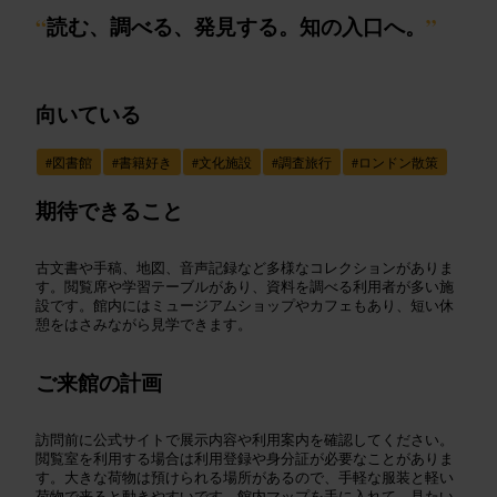
“
読む、調べる、発見する。知の入口へ。
”
向いている
#
図書館
#
書籍好き
#
文化施設
#
調査旅行
#
ロンドン散策
期待できること
古文書や手稿、地図、音声記録など多様なコレクションがありま
す。閲覧席や学習テーブルがあり、資料を調べる利用者が多い施
設です。館内にはミュージアムショップやカフェもあり、短い休
憩をはさみながら見学できます。
ご来館の計画
訪問前に公式サイトで展示内容や利用案内を確認してください。
閲覧室を利用する場合は利用登録や身分証が必要なことがありま
す。大きな荷物は預けられる場所があるので、手軽な服装と軽い
荷物で来ると動きやすいです。館内マップを手に入れて、見たい