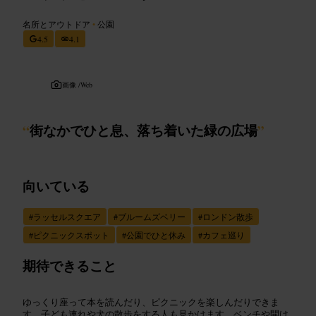
名所とアウトドア
•
公園
4.5
4.1
画像 /
Web
“
街なかでひと息、落ち着いた緑の広場
”
向いている
#
ラッセルスクエア
#
ブルームズベリー
#
ロンドン散歩
#
ピクニックスポット
#
公園でひと休み
#
カフェ巡り
期待できること
ゆっくり座って本を読んだり、ピクニックを楽しんだりできま
す。子ども連れや犬の散歩をする人も見かけます。ベンチや開け