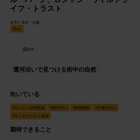
イフ・トラスト
名所と屋外
•
公園
4.6
画像 /
“
運河沿いで見つける街中の自然
”
向いている
#
ロンドン自然散策
#
運河沿い
#
野鳥観察
#
子連れ向け
#
キングスクロス周辺
期待できること