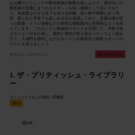
な公園でピクニックや野生動物の観察を楽しんだり、運河沿いの
散策路や交通にまつわるスポットを短い冒険として歩いてみた
り。各提案は小さな足でも歩ける距離、短い集中時間に合う内
容、限られた予算でも楽しめる点を意識しており、交通の便や近
くの飲食・トイレ情報などの簡単な移動案内と実用的なコツを添
えています。このロンドン家族向けガイドを活用して、手軽で低
コストな一日を計画し、屋内と屋外の寄り道をバランスよく組み
立て、入場料を節約しながらロンドンの家族向け無料スポットの
ベストを巡りましょう。
更新済み
2026年6月10日
11分で読めます
ザ・ブリティッシュ・ライブラリ
ー
コミュニティおよび政府
•
図書館
4.5
画像 /