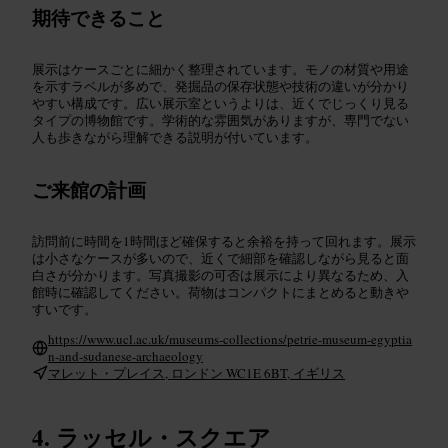
期待できること
展示はケースごとに細かく整理されています。モノの材質や用途
を示すラベルが多めで、発掘品の保存状態や技術の違いが分かり
やすい構成です。広い展示室というよりは、近くでじっくり見る
タイプの博物館です。学術的な雰囲気がありますが、専門でない
人も歩きながら理解できる説明が付いています。
ご来館の計画
訪問前に時間を1時間ほど確保すると余裕を持って回れます。展示
は小さなケースが多いので、近くで細部を確認しながら見ると面
白さが分かります。写真撮影の可否は展示により異なるため、入
館時に確認してください。荷物はコンパクトにまとめると動きや
すいです。
https://www.ucl.ac.uk/museums-collections/petrie-museum-egyptia
n-and-sudanese-archaeology
マレット・プレイス, ロンドン WC1E 6BT, イギリス
ラッセル・スクエア