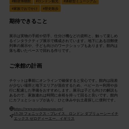
#
郵便博物館
#
ロンドン観光
#
体験型ミュージアム
#
家族でおでかけ
#
歴史散歩
期待できること
展示は実物の手紙や切手、仕分け機などの資料と、触って楽しめ
るインタラクティブ展示で構成されています。地下にある旧郵便
列車の展示や、子ども向けのワークショップもあります。館内は
落ち着いたペースで回れる作りです。
ご来館の計画
チケットは事前にオンラインで確保すると安心です。館内は段差
が少ない場所と地下エリアが混在するため、ベビーカー利用や歩
行に配慮した準備をおすすめします。展示は子ども向けの解説も
あるので、家族連れは時間に余裕を持って回ると良いです。館内
にカフェとショップがあり、ひと休みやお土産探しに便利です。
https://www.postalmuseum.org/
15-20 フェニックス・プレイス、ロンドン ダブリューシーイチ
エックス ゼロディーエー、イギリス