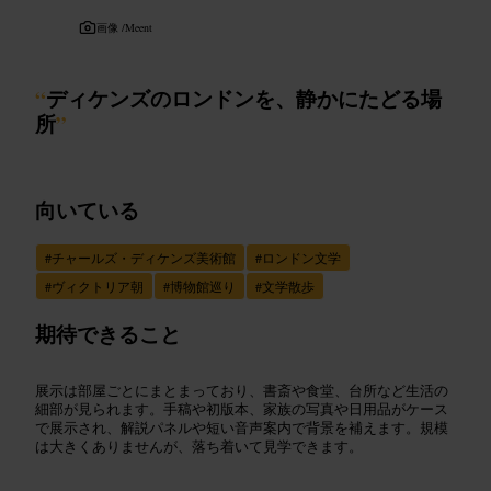
画像 /
Meent
“
ディケンズのロンドンを、静かにたどる場
所
”
向いている
#
チャールズ・ディケンズ美術館
#
ロンドン文学
#
ヴィクトリア朝
#
博物館巡り
#
文学散歩
期待できること
展示は部屋ごとにまとまっており、書斎や食堂、台所など生活の
細部が見られます。手稿や初版本、家族の写真や日用品がケース
で展示され、解説パネルや短い音声案内で背景を補えます。規模
は大きくありませんが、落ち着いて見学できます。