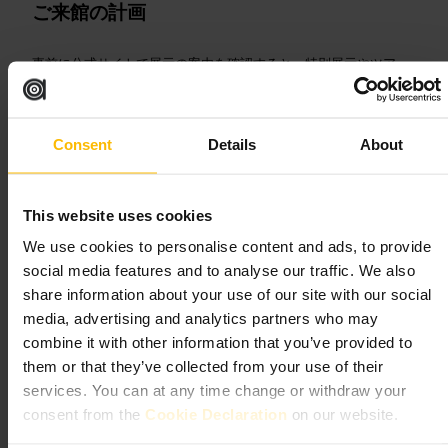
ご来館の計画
事前に公式サイトで展示の案内を確認すると、特別展示やツアー
情報が分かります。館内には小さなミュージアムショップがあ
り、書籍や関連グッズを扱っています。周辺は散策に向くエリア
なので、見学後に近隣の通りを歩いてみるのがおすすめです。階
段の多い建物なので、体の負担を抑えたい場合は訪問前にアクセ
Consent
Details
About
ス情報を確認してください。
http://dickensmuseum.com/
48-49 ダウティー・ストリート、ロンドン WC1N 2LX、イギリ
ス
This website uses cookies
We use cookies to personalise content and ads, to provide
ファウンドリング・ミュージアム
social media features and to analyse our traffic. We also
share information about your use of our site with our social
media, advertising and analytics partners who may
芸術とエンターテインメント
•
博物館
4.4
combine it with other information that you’ve provided to
them or that they’ve collected from your use of their
services. You can at any time change or withdraw your
画像 /
Foundling Museum
consent from the
Cookie Declaration
on our website.