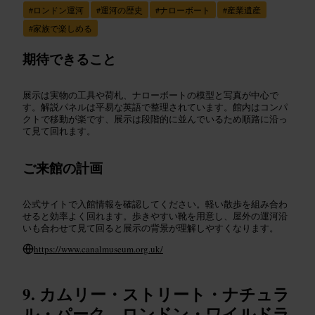
#
ロンドン運河
#
運河の歴史
#
ナローボート
#
産業遺産
#
家族で楽しめる
期待できること
展示は実物の工具や荷札、ナローボートの模型と写真が中心で
す。解説パネルは平易な英語で整理されています。館内はコンパ
クトで移動が楽です、展示は段階的に並んでいるため順路に沿っ
て見て回れます。
ご来館の計画
公式サイトで入館情報を確認してください。軽い散歩を組み合わ
せると効率よく回れます。歩きやすい靴を用意し、屋外の運河沿
いも合わせて見て回ると展示の背景が理解しやすくなります。
https://www.canalmuseum.org.uk/
カムリー・ストリート・ナチュラ
ル・パーク、ロンドン・ワイルドラ