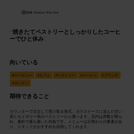
画像 /
Breakfast With Nick
“
焼きたてペストリーとしっかりしたコーヒ
ーでひと休み
”
向いている
#
ベーカリー
#
カフェ
#
ペストリー
#
コーヒー
#
ブランチ
#
ロンドン
期待できること
カウンターで注文して受け取る形式、ガラスケースに並んだ甘い
系とセイボリー系のペストリーから選べます。店内は席数が限ら
れ、素朴で落ち着いた内装です。メニューは日替わりの要素があ
り、スタッフがおすすめを説明してくれます。