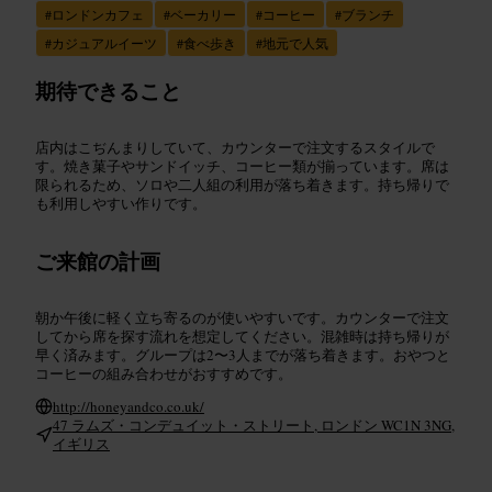
#
ロンドンカフェ
#
ベーカリー
#
コーヒー
#
ブランチ
#
カジュアルイーツ
#
食べ歩き
#
地元で人気
期待できること
店内はこぢんまりしていて、カウンターで注文するスタイルで
す。焼き菓子やサンドイッチ、コーヒー類が揃っています。席は
限られるため、ソロや二人組の利用が落ち着きます。持ち帰りで
も利用しやすい作りです。
ご来館の計画
朝か午後に軽く立ち寄るのが使いやすいです。カウンターで注文
してから席を探す流れを想定してください。混雑時は持ち帰りが
早く済みます。グループは2〜3人までが落ち着きます。おやつと
コーヒーの組み合わせがおすすめです。
http://honeyandco.co.uk/
47 ラムズ・コンデュイット・ストリート, ロンドン WC1N 3NG,
イギリス