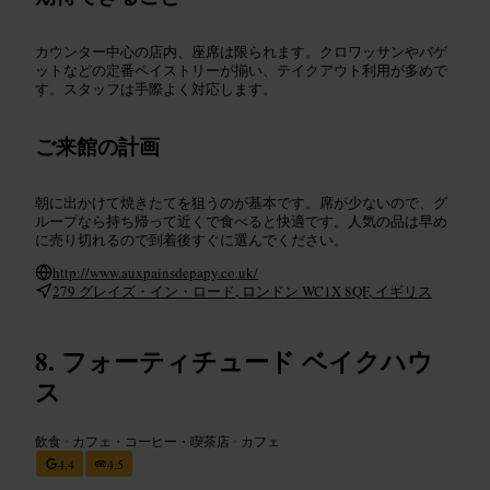
カウンター中心の店内、座席は限られます。クロワッサンやバゲ
ットなどの定番ペイストリーが揃い、テイクアウト利用が多めで
す。スタッフは手際よく対応します。
ご来館の計画
朝に出かけて焼きたてを狙うのが基本です。席が少ないので、グ
ループなら持ち帰って近くで食べると快適です。人気の品は早め
に売り切れるので到着後すぐに選んでください。
http://www.auxpainsdepapy.co.uk/
279 グレイズ・イン・ロード, ロンドン WC1X 8QF, イギリス
フォーティチュード ベイクハウ
ス
飲食
•
カフェ・コーヒー・喫茶店
•
カフェ
4.4
4.5