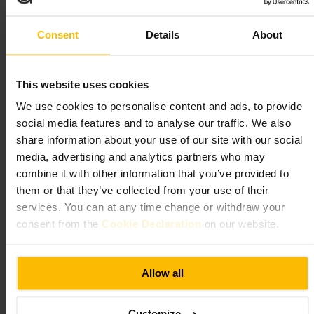
クアウトして近くのベンチや宿で食べるのが手軽でおすすめで
す。
Consent
Details
About
http://www.patisseriedeuxamis.co.uk/
63 ジャッド・ストリート, ロンドン WC1H 9QT, イギリス
This website uses cookies
タミニ・レバニーズ・ベーカリー
We use cookies to personalise content and ads, to provide
social media features and to analyse our traffic. We also
飲食
•
ベーカリー
4.8
4.8
share information about your use of our site with our social
media, advertising and analytics partners who may
combine it with other information that you’ve provided to
画像 /
Mapstr
them or that they’ve collected from your use of their
services. You can at any time change or withdraw your
consent from the
Cookie Declaration
on our website.
“
焼きたてマナークッシュを気軽に楽しむレ
バノンベーカリー
”
Allow all
向いている