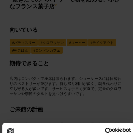
なフランス菓子店
”
向いている
#
パティスリー
#
クロワッサン
#
コーヒー
#
テイクアウト
#
朝ごはん
#
ロンドンカフェ
期待できること
店内はコンパクトで座席は限られます。ショーケースには日替わ
りのペストリーが並びます。持ち帰り利用が多く、朝食代わりに
立ち寄る人が多いです。サービスは手早く実直で、定番のクロワ
ッサンや季節のタルトを見つけやすいです。
ご来館の計画
朝早めに向かうと焼き立てを選べます。人気の品は午前中で売切
れることがあるので、短時間で買って出るのが効率的です。テイ