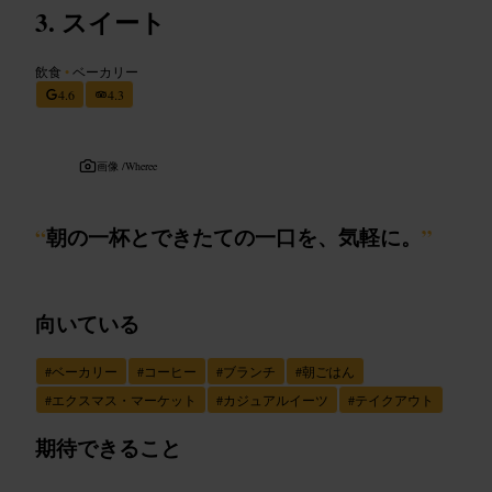
スイート
飲食
•
ベーカリー
4.6
4.3
画像 /
Wheree
“
朝の一杯とできたての一口を、気軽に。
”
向いている
#
ベーカリー
#
コーヒー
#
ブランチ
#
朝ごはん
#
エクスマス・マーケット
#
カジュアルイーツ
#
テイクアウト
期待できること