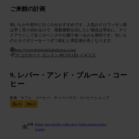
ご来館の計画
朝いちか午前中に行くのがおすすめです。人気のクロワッサン類
は早く売り切れるので、複数種類を試したい場合は早めに。テイ
クアウトして近くのベンチや公園で食べるのも便利です。甘いも
のとセイボリーを一つずつ頼むと満足感が高くなります。
http://www.fortitudebakehouse.com/
35 コロネード, ロンドン WC1N 1JD, イギリス
レバー・アンド・ブルーム・コー
ヒー
飲食
•
カフェ、コーヒー、ティーハウス
•
コーヒーショップ
4.9
4.9
画像
Bakery and speciality coffee shop | Giant cinnamon buns |
/
London