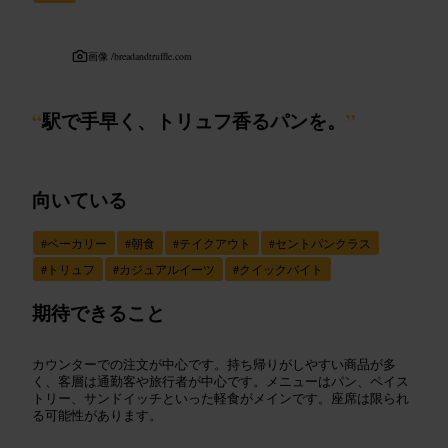
画像 /
breadandtruffle.com
“
駅で手早く、トリュフ香るパンを。
”
向いている
#
ベーカリー
#
朝食
#
テイクアウト
#
セントパンクラス
#
トリュフ
#
カジュアルイーツ
#
クイックバイト
期待できること
カウンターでの注文が中心です。持ち帰りがしやすい商品が多
く、客層は通勤客や旅行者が中心です。メニューはパン、ペイス
トリー、サンドイッチといった軽食がメインです。座席は限られ
る可能性があります。