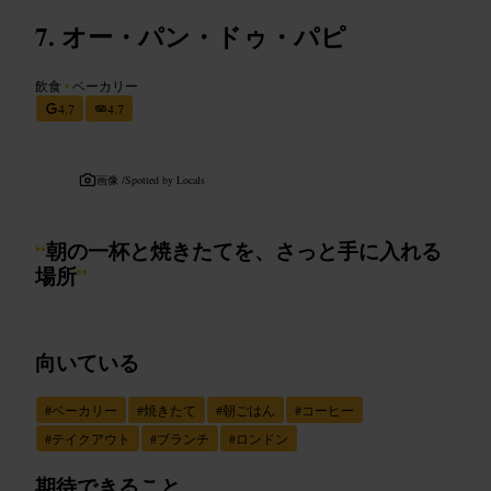
オー・パン・ドゥ・パピ
飲食
•
ベーカリー
4.7
4.7
画像 /
Spotted by Locals
“
朝の一杯と焼きたてを、さっと手に入れる
場所
”
向いている
#
ベーカリー
#
焼きたて
#
朝ごはん
#
コーヒー
#
テイクアウト
#
ブランチ
#
ロンドン
期待できること