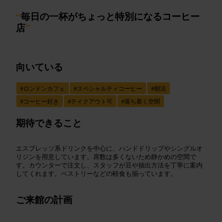
“
毎日の一杯がちょっと特別になるコーヒー
店
”
向いている
#
ロンドンカフェ
#
スペシャルティコーヒー
#
朝活
#
コーヒー好き
#
テイクアウト可
#
落ち着く空間
期待できること
エスプレッソ系ドリンクを中心に、ハンドドリップやシングルオ
リジンを用意しています。席数は多くないため静かめの空間で
す。カウンターで注文し、スタッフが豆や抽出方法を丁寧に案内
してくれます。ペストリーなどの軽食も揃っています。
ご来館の計画