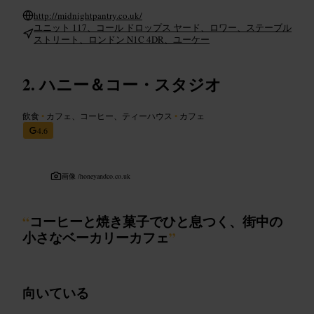
http://midnightpantry.co.uk/
ユニット 117、コール ドロップス ヤード、ロワー、ステーブル
ストリート、ロンドン N1C 4DR、ユーケー
ハニー＆コー・スタジオ
飲食
•
カフェ、コーヒー、ティーハウス
•
カフェ
4.6
画像 /
honeyandco.co.uk
“
コーヒーと焼き菓子でひと息つく、街中の
小さなベーカリーカフェ
”
向いている