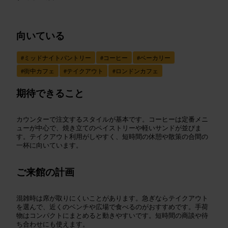
向いている
#
ミッドナイトパントリー
#
コーヒー
#
ベーカリー
#
街中カフェ
#
テイクアウト
#
ロンドンカフェ
期待できること
カウンターで注文するスタイルが基本です。コーヒーは定番メニ
ューが中心で、焼き立てのペイストリーや軽いサンドが並びま
す。テイクアウト利用がしやすく、短時間の休憩や散策の合間の
一杯に向いています。
ご来館の計画
混雑時は席が取りにくいことがあります。急ぎならテイクアウト
を選んで、近くのベンチや広場で食べるのがおすすめです。手荷
物はコンパクトにまとめると動きやすいです。短時間の商談や待
ち合わせにも使えます。