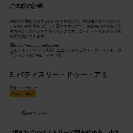
ご来館の計画
移動の合間に立ち寄るのがおすすめです。朝は焼き立てが並ぶこ
とが多いので早めに行くと選びやすいです。混雑時は持ち帰って
車内や近くのベンチで食べると楽です。コーヒーと合わせると短
時間で満足できます。
https://breadandtruffle.com/
セント・パンクラス駅、ユニット3 ウェスト・ストリート、ロ
ンドン N1C 4QL、イギリス
パティスリー・ドゥー・アミ
飲食
•
ベーカリー
4.6
4.5
画像 /
Tripadvisor
“
焼きたてのペストリーで朝を始める、小さ