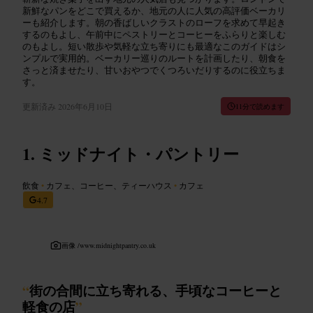
新鮮なパンをどこで買えるか、地元の人に人気の高評価ベーカリ
ーも紹介します。朝の香ばしいクラストのローフを求めて早起き
するのもよし、午前中にペストリーとコーヒーをふらりと楽しむ
のもよし。短い散歩や気軽な立ち寄りにも最適なこのガイドはシ
ンプルで実用的。ベーカリー巡りのルートを計画したり、朝食を
さっと済ませたり、甘いおやつでくつろいだりするのに役立ちま
す。
更新済み
2026年6月10日
11分で読めます
ミッドナイト・パントリー
飲食
•
カフェ、コーヒー、ティーハウス
•
カフェ
4.7
画像 /
www.midnightpantry.co.uk
“
街の合間に立ち寄れる、手頃なコーヒーと
軽食の店
”