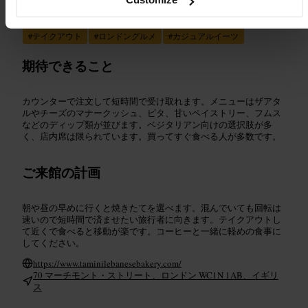
Customize
#
レバノン料理
#
ベーカリー
#
マナークッシュ
#
ピタ
#
テイクアウト
#
ロンドングルメ
#
カジュアルイーツ
期待できること
カウンターで注文して短時間で受け取れます。メニューはザアタ
ルやチーズのマナークッシュ、ピタ、甘いペイストリー、フムス
などのディップ類が並びます。ベジタリアン向けの選択肢が多
く、店内席は限られています。買ってすぐ食べる人が多数です。
ご来館の計画
朝や昼の早めに行くと焼きたてを選べます。混んでいても回転は
速いので短時間で済ませたい旅行者に向きます。テイクアウトし
て近くで食べると移動が楽です。コーヒーと一緒に軽めの食事に
してください。
https://www.taminilebanesebakery.com/
70 マーチモント・ストリート、ロンドン WC1N 1AB、イギリ
ス