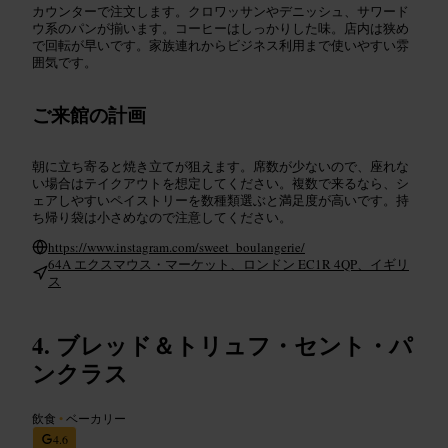
カウンターで注文します。クロワッサンやデニッシュ、サワード
ウ系のパンが揃います。コーヒーはしっかりした味。店内は狭め
で回転が早いです。家族連れからビジネス利用まで使いやすい雰
囲気です。
ご来館の計画
朝に立ち寄ると焼き立てが狙えます。席数が少ないので、座れな
い場合はテイクアウトを想定してください。複数で来るなら、シ
ェアしやすいペイストリーを数種類選ぶと満足度が高いです。持
ち帰り袋は小さめなので注意してください。
https://www.instagram.com/sweet_boulangerie/
64A エクスマウス・マーケット、ロンドン EC1R 4QP、イギリ
ス
ブレッド＆トリュフ・セント・パ
ンクラス
飲食
•
ベーカリー
4.6