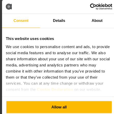
#
モノポリー
#
体験型アトラクション
#
脱出ゲーム
#
家族で遊べる
#
友達と行く
#
ロンドン観光
Consent
Details
About
期待できること
This website uses cookies
床がボードや大きなプロップで作られたセット、ハンズオンのパ
ズルやミニゲーム、進行役のゲームマスターが随時指示を出しま
We use cookies to personalise content and ads, to provide
す。没入感を重視した演出とテンポのある進行が中心です。参加
social media features and to analyse our traffic. We also
人数や回次によってはやや急ぎ足に感じることがあります。
share information about your use of our site with our social
media, advertising and analytics partners who may
ご来館の計画
combine it with other information that you’ve provided to
them or that they’ve collected from your use of their
事前予約をおすすめします。荷物の預かりや持ち込みルールがあ
services. You can at any time change or withdraw your
るため、手荷物は最小限にしてください。グループで参加する場
合は、人数構成を確認しておくとスムーズです。服装は動きやす
consent from the
Cookie Declaration
on our website.
いものが向いています。写真撮影はスタッフにルールを確認して
から行ってください。
http://www.monopolylifesized.com/
Allow all
モノポリー・ライフサイズ, 213-215 トッテナム・コート・ロー
ド, ロンドン W1T 7PS, イギリス