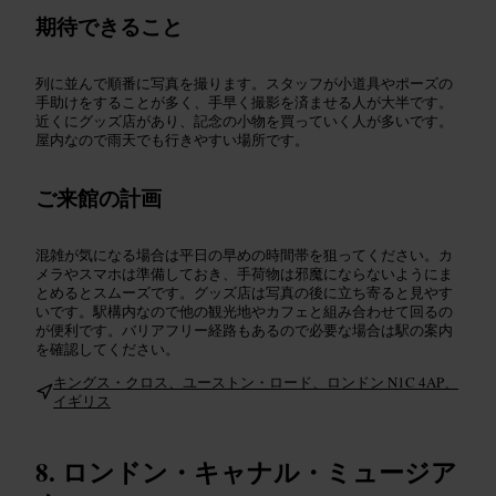
期待できること
列に並んで順番に写真を撮ります。スタッフが小道具やポーズの
手助けをすることが多く、手早く撮影を済ませる人が大半です。
近くにグッズ店があり、記念の小物を買っていく人が多いです。
屋内なので雨天でも行きやすい場所です。
ご来館の計画
混雑が気になる場合は平日の早めの時間帯を狙ってください。カ
メラやスマホは準備しておき、手荷物は邪魔にならないようにま
とめるとスムーズです。グッズ店は写真の後に立ち寄ると見やす
いです。駅構内なので他の観光地やカフェと組み合わせて回るの
が便利です。バリアフリー経路もあるので必要な場合は駅の案内
を確認してください。
キングス・クロス、ユーストン・ロード、ロンドン N1C 4AP、
イギリス
ロンドン・キャナル・ミュージア