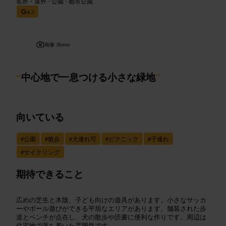
名所・屋外
•
公園
•
都市公園
4.3
画像 /
Better
“
中心地で一息つける小さな緑地
”
向いている
#
公園
#
散歩
#
犬連れ可
#
ピクニック
#
子連れ
#
サイクリング
期待できること
広めの芝生と木陰、子ども向けの遊具があります。小さなサッカ
ーやボール遊びができる平坦なエリアがあります。舗装された歩
道とベンチが点在し、犬の散歩や読書に便利な作りです。周辺は
住宅地で落ち着いた雰囲気です。