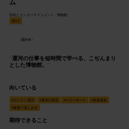
ム
芸術とエンターテインメント
•
博物館
4.5
画像 /
“
運河の仕事を短時間で学べる、こぢんまり
とした博物館。
”
向いている
#
ロンドン運河
#
運河の歴史
#
ナローボート
#
産業遺産
#
家族で楽しめる
期待できること