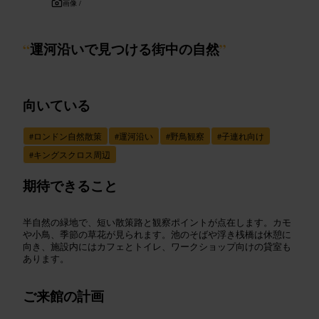
画像 /
“
運河沿いで見つける街中の自然
”
向いている
#
ロンドン自然散策
#
運河沿い
#
野鳥観察
#
子連れ向け
#
キングスクロス周辺
期待できること
半自然の緑地で、短い散策路と観察ポイントが点在します。カモ
や小鳥、季節の草花が見られます。池のそばや浮き桟橋は休憩に
向き、施設内にはカフェとトイレ、ワークショップ向けの貸室も
あります。
ご来館の計画