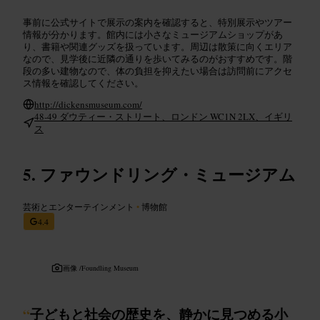
事前に公式サイトで展示の案内を確認すると、特別展示やツアー
情報が分かります。館内には小さなミュージアムショップがあ
り、書籍や関連グッズを扱っています。周辺は散策に向くエリア
なので、見学後に近隣の通りを歩いてみるのがおすすめです。階
段の多い建物なので、体の負担を抑えたい場合は訪問前にアクセ
ス情報を確認してください。
http://dickensmuseum.com/
48-49 ダウティー・ストリート、ロンドン WC1N 2LX、イギリ
ス
ファウンドリング・ミュージアム
芸術とエンターテインメント
•
博物館
4.4
画像 /
Foundling Museum
“
子どもと社会の歴史を、静かに見つめる小