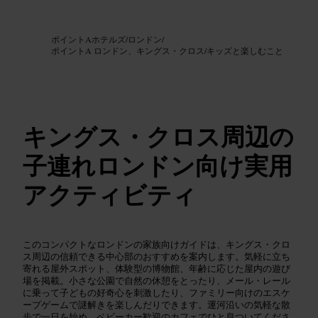
画像 /
Google AI
ポイントAホテルズ
/
ロンドン
/
ポイントA ロンドン、キングス・クロス
/
キッズと楽しむこと
キングス・クロス周辺の
子連れロンドン向け実用
アクティビティ
このコンパクトなロンドンの家族向けガイドは、キングス・クロ
ス周辺の信頼できる中心部のおすすめを案内します。気軽に立ち
寄れる屋外スポット、体験型の博物館、年齢に応じた屋内の遊び
場を掲載。小さな公園で自然の休憩をとったり、メール・レール
に乗って子どもの好奇心を刺激したり、ファミリー向けのエスケ
ープゲームで謎解きを楽しんだりできます。運河沿いの気軽な散
歩で一日を始め、ベビーカー歓迎のカフェでひと息ついてくださ