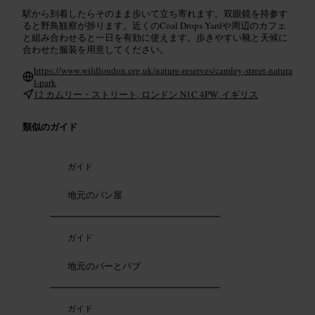
駅から到着したらそのまま歩いて立ち寄れます。双眼鏡を持参す
ると野鳥観察が捗ります。近くのCoal Drops Yardや周辺のカフェ
と組み合わせると一日を有効に使えます。歩きやすい靴と天候に
合わせた服装を用意してください。
https://www.wildlondon.org.uk/nature-reserves/camley-street-natura
l-park
12 カムリー・ストリート, ロンドン N1C 4PW, イギリス
類似のガイド
ガイド
地元のパン屋
ガイド
地元のバーとパブ
ガイド