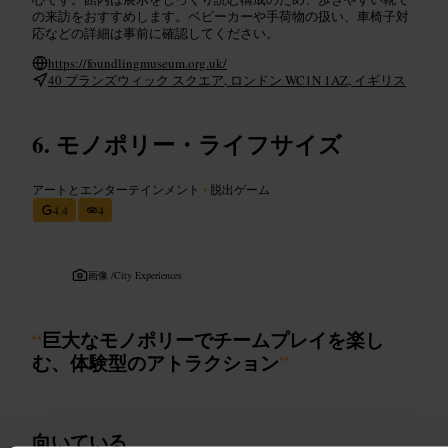
の来訪をおすすめします。ベビーカーや手荷物の扱い、車椅子対
応などの詳細は事前に確認してください。
https://foundlingmuseum.org.uk/
40 ブランズウィック スクエア, ロンドン WC1N 1AZ, イギリス
モノポリー・ライフサイズ
アートとエンターテインメント
•
脱出ゲーム
4.4
4
画像 /
City Experiences
“
巨大なモノポリーでチームプレイを楽し
む、体験型のアトラクション
”
向いている