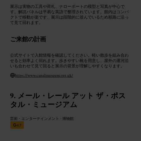
展示は実物の工具や荷札、ナローボートの模型と写真が中心で
す。解説パネルは平易な英語で整理されています。館内はコンパ
クトで移動が楽です、展示は段階的に並んでいるため順路に沿っ
て見て回れます。
ご来館の計画
公式サイトで入館情報を確認してください。軽い散歩を組み合わ
せると効率よく回れます。歩きやすい靴を用意し、屋外の運河沿
いも合わせて見て回ると展示の背景が理解しやすくなります。
https://www.canalmuseum.org.uk/
メール・レール アット ザ・ポス
タル・ミュージアム
芸術・エンターテインメント
•
博物館
4.7