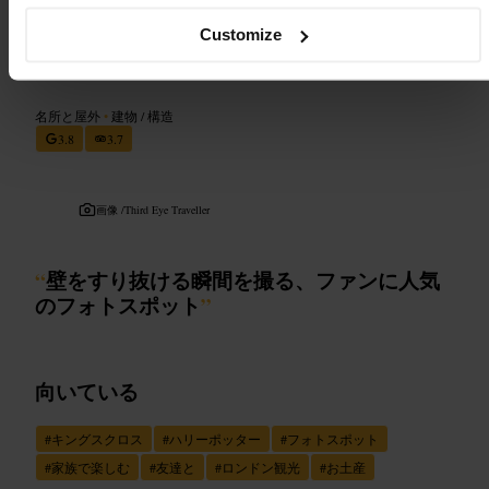
Customize
プラットフォーム9と3/4
名所と屋外
•
建物 / 構造
3.8
3.7
画像 /
Third Eye Traveller
“
壁をすり抜ける瞬間を撮る、ファンに人気
のフォトスポット
”
向いている
#
キングスクロス
#
ハリーポッター
#
フォトスポット
#
家族で楽しむ
#
友達と
#
ロンドン観光
#
お土産