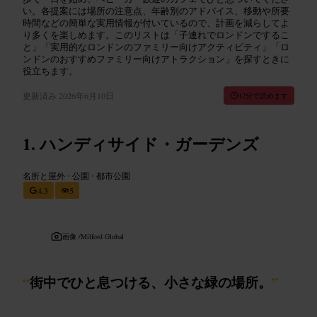
い。各提案には場所の注意点、年齢別のアドバイス、移動や所要
時間などの簡単な実用情報が付いているので、計画を減らしてよ
り多くを楽しめます。このリストは「子連れでロンドンでするこ
と」「実用的なロンドンのファミリー向けアクティビティ」「ロ
ンドンのおすすめファミリー向けアトラクション」を探すときに
役立ちます。
更新済み
2026年6月10日
12分で読めます
ハンディサイド・ガーデンズ
名所と屋外
•
公園
•
都市公園
4.3
5
画像 /
Milford Global
“
街中でひと息つける、小さな緑の場所。
”