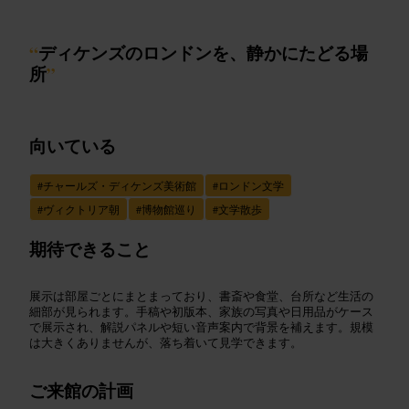
“
ディケンズのロンドンを、静かにたどる場
所
”
向いている
#
チャールズ・ディケンズ美術館
#
ロンドン文学
#
ヴィクトリア朝
#
博物館巡り
#
文学散歩
期待できること
展示は部屋ごとにまとまっており、書斎や食堂、台所など生活の
細部が見られます。手稿や初版本、家族の写真や日用品がケース
で展示され、解説パネルや短い音声案内で背景を補えます。規模
は大きくありませんが、落ち着いて見学できます。
ご来館の計画