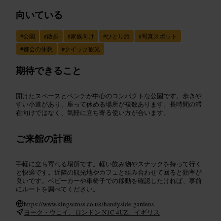
向いている
#
公園
#
散歩
#
家族向け
#
ひとり旅
#
写真スポット
#
都会の休憩
#
クイック観光
期待できること
開けたスペースとベンチが中心のコンパクトな公園です。歩きや
すい小道があり、座って休める場所が複数あります。長時間の滞
在向けではなく、気軽に立ち寄る使い方が合います。
ご来館の計画
手軽に立ち寄れる場所です。軽い飲み物やスナックを持って行く
と快適です。近隣の観光地やカフェと組み合わせて回ると効率が
良いです。ベビーカーや車椅子での移動を確認したければ、事前
にルートを調べてください。
https://www.kingscross.co.uk/handyside-gardens
ヨーク・ウェイ、ロンドン N1C 4UZ、イギリス