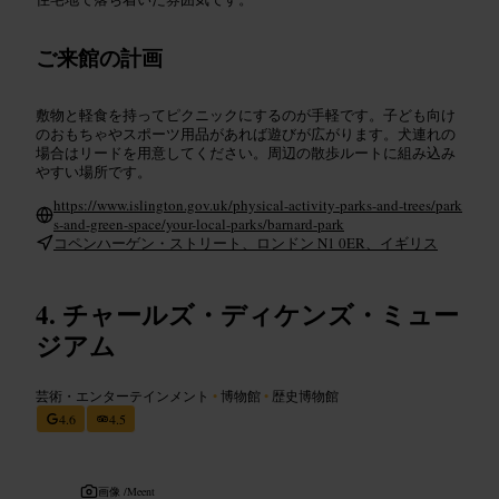
ご来館の計画
敷物と軽食を持ってピクニックにするのが手軽です。子ども向け
のおもちゃやスポーツ用品があれば遊びが広がります。犬連れの
場合はリードを用意してください。周辺の散歩ルートに組み込み
やすい場所です。
https://www.islington.gov.uk/physical-activity-parks-and-trees/park
s-and-green-space/your-local-parks/barnard-park
コペンハーゲン・ストリート、ロンドン N1 0ER、イギリス
チャールズ・ディケンズ・ミュー
ジアム
芸術・エンターテインメント
•
博物館
•
歴史博物館
4.6
4.5
画像 /
Meent