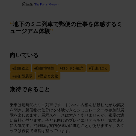
画像 /
The Postal Museum
“
地下のミニ列車で郵便の仕事を体感するミ
ュージアム体験
”
向いている
#
郵便鉄道
#
郵便博物館
#
ロンドン観光
#
子連れOK
#
参加型展示
#
歴史と文化
期待できること
乗車は短時間のミニ列車です、トンネル内部を移動しながら解説
を聞き、郵便物の仕分けを体験できるシミュレーターや参加型展
示を楽しめます。展示スペースは大きくありませんが、密度の濃
い資料が並びます。子ども向けのプレイエリアもあり、家族連れ
に人気です。混雑時は案内が速めに進むことがありますが、スタ
ッフは親切で運営は整っています。