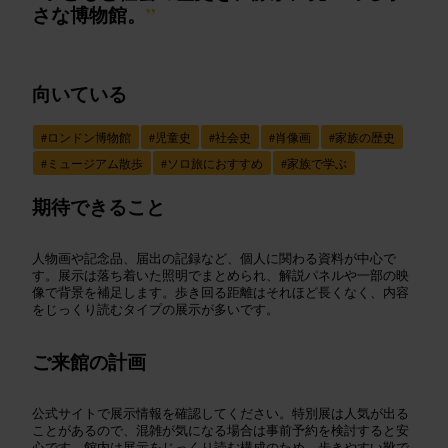
さな博物館。
”
向いている
#
ロンドン博物館
#
児童史
#
社会史
#
肖像画
#
家族の歴史
#
ミュージアム散歩
#
ソロ旅におすすめ
#
家族で学ぶ
期待できること
人物画や記念品、届出の記録など、個人に関わる資料が中心で
す。展示は落ち着いた照明でまとめられ、解説パネルや一部の映
像で背景を補足します。歩き回る距離はそれほど長くなく、内容
をじっくり読むタイプの展示が多いです。
ご来館の計画
公式サイトで展示情報を確認してください。特別展は人気が出る
ことがあるので、混雑が気になる場合は事前予約を検討すると安
心です。館内は展示をじっくり読む構成のため、歩きやすい靴で