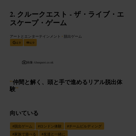
クルークエスト - ザ・ライブ・エ
スケープ・ゲーム
アートとエンターテインメント
•
脱出ゲーム
4.9
4.9
画像 /
cluequest.co.uk
“
仲間と解く、頭と手で進めるリアル脱出体
験
”
向いている
#
脱出ゲーム
#
ロンドン体験
#
チームビルディング
#
家族で遊べる
#
友達と一緒に