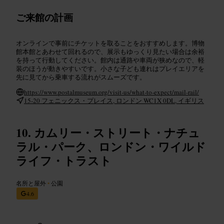
ご来館の計画
オンラインで事前にチケットを取ることをおすすめします。博物
館本館とあわせて回れるので、展示もゆっくり見たい場合は余裕
を持って行動してください。館内は通路や車両が狭めなので、軽
装のほうが動きやすいです。小さな子ども連れはプレイエリアを
先に見てから乗車する流れがスムーズです。
https://www.postalmuseum.org/visit-us/what-to-expect/mail-rail/
15-20 フェニックス・プレイス, ロンドン WC1X 0DL, イギリス
カムリー・ストリート・ナチュ
ラル・パーク、ロンドン・ワイルド
ライフ・トラスト
名所と屋外
•
公園
4.6