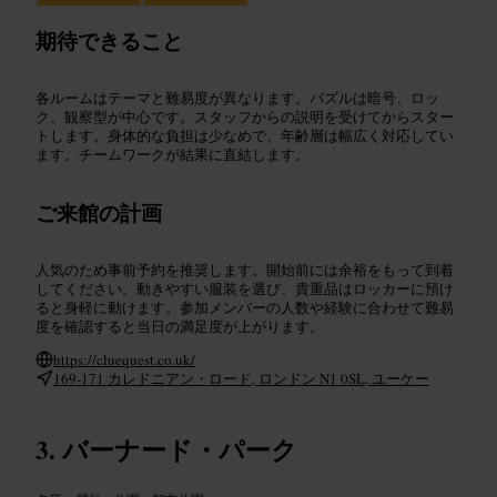
期待できること
各ルームはテーマと難易度が異なります。パズルは暗号、ロッ
ク、観察型が中心です。スタッフからの説明を受けてからスター
トします。身体的な負担は少なめで、年齢層は幅広く対応してい
ます。チームワークが結果に直結します。
ご来館の計画
人気のため事前予約を推奨します。開始前には余裕をもって到着
してください。動きやすい服装を選び、貴重品はロッカーに預け
ると身軽に動けます。参加メンバーの人数や経験に合わせて難易
度を確認すると当日の満足度が上がります。
https://cluequest.co.uk/
169-171 カレドニアン・ロード, ロンドン N1 0SL, ユーケー
バーナード・パーク