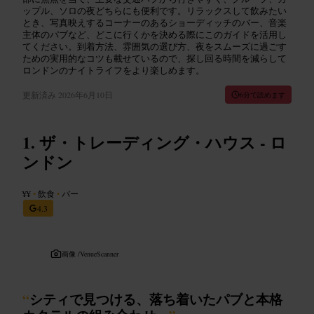
ップル、ソロの夜どちらにも便利です。リラックスして飲みたい
とき、写真映えするコーナーのあるショーディッチのバー、音楽
主体のパブなど、どこに行くかを決める際にこのガイドを活用し
てください。到着方法、雰囲気の選び方、夜をスムーズに過ごす
ための実用的なコツも載せているので、探し回る時間を減らして
ロンドンのナイトライフをより楽しめます。
更新済み
2026年6月10日
6分で読めます
ザ・トレーディング・ハウス - ロ
ンドン
¥¥
•
飲食
•
バー
4.3
画像 /
VenueScanner
“
シティで見つける、落ち着いたパブと本格