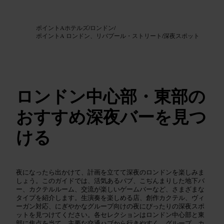
画像 /
Google AI
ポイントAホテルズ
/
ロンドン
/
ポイントA ロンドン、リバプール・ストリート
/
深夜スポット
ロンドン中心部・東部の
おすすめ深夜バーを見つ
ける
夜になったら出かけて、計画を立てて深夜のロンドンを楽しみま
しょう。このガイドでは、活気あるパブ、こぢんまりした地下バ
ー、カクテルルーム、交流が楽しいゲームバーなど、さまざまな
タイプを紹介します。生演奏を楽しめる店、創作カクテル、ヴィ
ーガン対応、にぎやかなグループ向けの夜にぴったりの深夜スポ
ットを見つけてください。各セレクションはロンドン中心部と東
部に焦点を当て、主要な交通ハブから行きやすく、グループ、カ