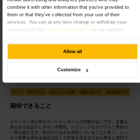
飲食
•
バー
combine it with other information that you’ve provided to
4.7
4.8
them or that they’ve collected from your use of their
services. You can at any time change or withdraw your
consent from the
Cookie Declaration
on our website.
画像 /
DesignMyNight
Allow all
“
静かな夜に寄り添う一杯
”
Customize
向いている
#
バー
#
カクテル
#
ロンドンの夜
#
静かなバー
#
近所のバー
期待できること
カウンター席が中心でバーテンダーとの距離が近いです。音量は
抑えめで会話がしやすい雰囲気。クラシックなカクテルと季節の
一杯が並びます。軽めのつまみを用意していることが多く、しっ
かり食事を求める場合は近くで夕食を済ませてから来ると便利で