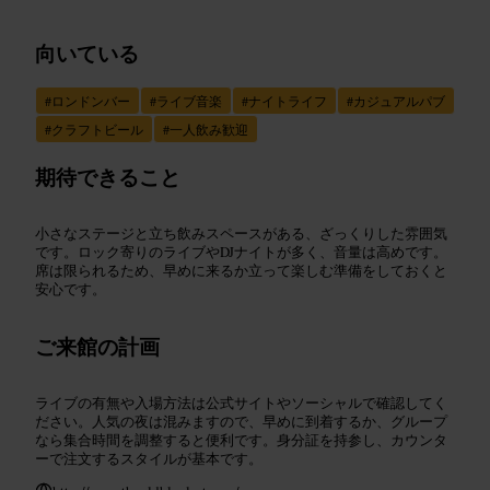
向いている
#
ロンドンバー
#
ライブ音楽
#
ナイトライフ
#
カジュアルパブ
#
クラフトビール
#
一人飲み歓迎
期待できること
小さなステージと立ち飲みスペースがある、ざっくりした雰囲気
です。ロック寄りのライブやDJナイトが多く、音量は高めです。
席は限られるため、早めに来るか立って楽しむ準備をしておくと
安心です。
ご来館の計画
ライブの有無や入場方法は公式サイトやソーシャルで確認してく
ださい。人気の夜は混みますので、早めに到着するか、グループ
なら集合時間を調整すると便利です。身分証を持参し、カウンタ
ーで注文するスタイルが基本です。