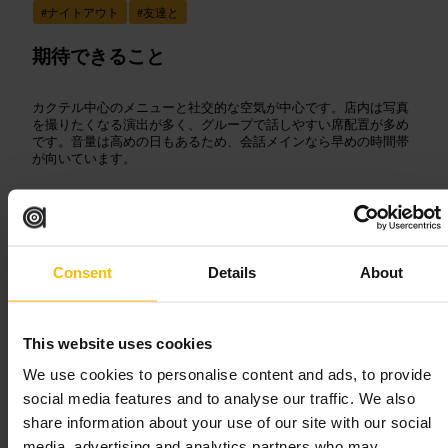
#
ナイトアウト
#
友達と
期待できること
カクテル中心のメニューと社交的な空気が中心です。店内は写真
を撮りたくなる演出が多く、グループで話しやすい席配置が多め
です。音量は高めの日もあるため、会話メインなら早めの時間帯
が向いています。
ご来館の計画
週末は混みやすいので早めに出向くか、事前に席を確保してくだ
Consent
Details
About
さい。スマートカジュアルな服装が無難です。身分証明書を忘れ
ずに。グループで行くとシェアしやすいメニューがあります。
https://www.tonightjosephine.co.uk/bars/shoreditch?utm_term=n.a
&utm_content=control&utm_medium=organic&utm_source=gbp&
This website uses cookies
utm_campaign=homepage
We use cookies to personalise content and ads, to provide
social media features and to analyse our traffic. We also
ファウンド
share information about your use of our site with our social
media, advertising and analytics partners who may