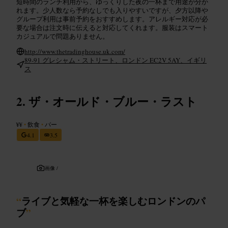
短時間のランチ利用から、ゆっくりした夜の一杯まで用途が分か
れます。少人数なら予約なしでも入りやすいですが、夕方以降や
グループ利用は事前予約をおすすめします。アレルギー対応が必
要な場合は注文時に伝えると対応してくれます。服装はスマート
カジュアルで問題ありません。
http://www.thetradinghouse.uk.com/
89-91 グレシャム・ストリート、ロンドン EC2V 5AY、イギリ
ス
ザ・オールド・ブルー・ラスト
¥¥
•
飲食
•
バー
4.1
3.5
画像 /
“
ライブと気軽な一杯を楽しむロンドンのパ
ブ
”