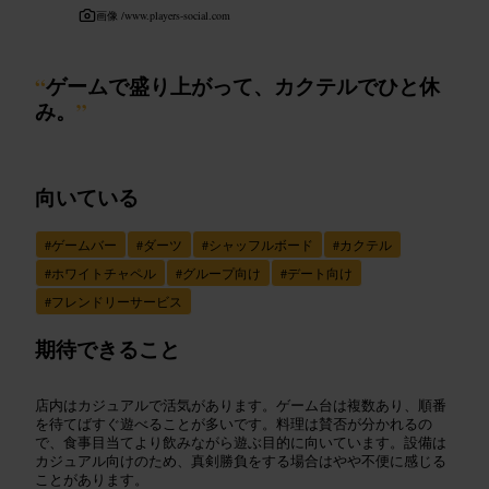
画像 /
www.players-social.com
“
ゲームで盛り上がって、カクテルでひと休
み。
”
向いている
#
ゲームバー
#
ダーツ
#
シャッフルボード
#
カクテル
#
ホワイトチャペル
#
グループ向け
#
デート向け
#
フレンドリーサービス
期待できること
店内はカジュアルで活気があります。ゲーム台は複数あり、順番
を待てばすぐ遊べることが多いです。料理は賛否が分かれるの
で、食事目当てより飲みながら遊ぶ目的に向いています。設備は
カジュアル向けのため、真剣勝負をする場合はやや不便に感じる
ことがあります。