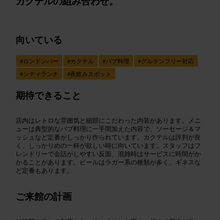
カクテルの組み合わせ。
”
向いている
#
ロンドンバー
#
カクテル
#
パブ料理
#
グルテンフリー対応
#
シティランチ
#
夜飲みスポット
期待できること
店内はレトロな雰囲気と細部にこだわった内装があります。メニ
ューは典型的なパブ料理に一手間加えた内容で、ソーセージ＆マ
ッシュなど定番がしっかり作られています。カクテルは評判が良
く、しっかりめの一杯が欲しい時に向いています。スタッフはフ
レンドリーで会話がしやすい反面、混雑時はサービスに時間がか
かることがあります。ビールはラガー系の種類が多く、ギネスな
ど定番もあります。
ご来館の計画