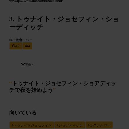
http://www.theoldbluelast.com/
トゥナイト・ジョセフィン・ショ
ーディッチ
¥¥
•
飲食
•
バー
4.7
4
画像 /
“
トゥナイト・ジョセフィン・ショアディッ
チで夜を始めよう
”
向いている
#
トゥナイトジョセフィン
#
ショアディッチ
#
カクテルバー