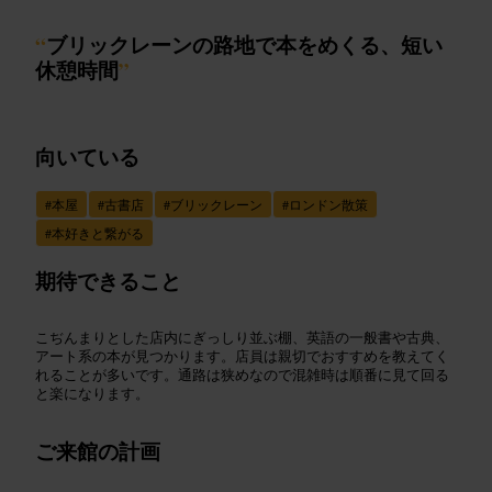
“
ブリックレーンの路地で本をめくる、短い
休憩時間
”
向いている
#
本屋
#
古書店
#
ブリックレーン
#
ロンドン散策
#
本好きと繋がる
期待できること
こぢんまりとした店内にぎっしり並ぶ棚、英語の一般書や古典、
アート系の本が見つかります。店員は親切でおすすめを教えてく
れることが多いです。通路は狭めなので混雑時は順番に見て回る
と楽になります。
ご来館の計画