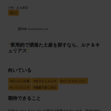
小売
•
お土産店
4.7
画像 /
lunaandcurious.com
“
実用的で洒落た土産を探すなら、ルナ＆キ
ュリアス
”
向いている
#
ロンドン土産
#
ギフトショップ
#
イーストロンドン
#
ショッピング
#
家族で楽しめる
期待できること
店内はこぢんまりしていて商品は厳選されています。手頃で持ち