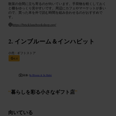
散策の合間に立ち寄るのが向いています。手荷物を軽くしておく
と棚をゆっくり見やすいです。周辺にカフェやマーケットが多い
ので、買った本を外で読む時間を組み合わせるのがおすすめで
す。
https://bricklanebookshop.org/
インブルーム＆インハビット
小売
•
ギフトストア
4.4
画像 /
In Bloom & In Habit
“
暮らしを彩る小さなギフト店
”
向いている