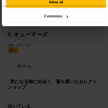
Allow all
ださい。近くのカフェや他の買い物スポットと組み合わせると効
率よく回れます。
https://www.inspitalfields.co.uk/
Customize
13a ラム・ストリート、ロンドン E1 6EA、イギリス
キューマーズ
小売
•
ブティック
4.9
画像 /
brut
“
気になる物に出会う、落ち着いたセレクト
ショップ
”
向いている