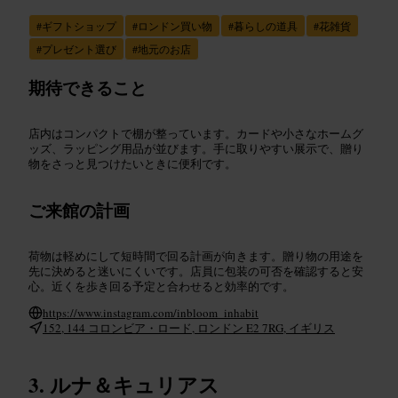
#
ギフトショップ
#
ロンドン買い物
#
暮らしの道具
#
花雑貨
#
プレゼント選び
#
地元のお店
期待できること
店内はコンパクトで棚が整っています。カードや小さなホームグ
ッズ、ラッピング用品が並びます。手に取りやすい展示で、贈り
物をさっと見つけたいときに便利です。
ご来館の計画
荷物は軽めにして短時間で回る計画が向きます。贈り物の用途を
先に決めると迷いにくいです。店員に包装の可否を確認すると安
心。近くを歩き回る予定と合わせると効率的です。
https://www.instagram.com/inbloom_inhabit
152, 144 コロンビア・ロード, ロンドン E2 7RG, イギリス
ルナ＆キュリアス