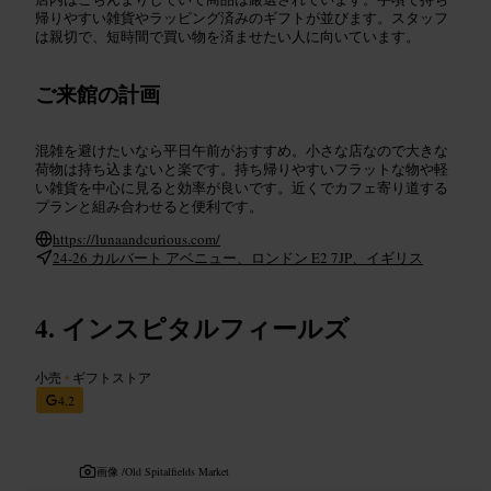
帰りやすい雑貨やラッピング済みのギフトが並びます。スタッフ
は親切で、短時間で買い物を済ませたい人に向いています。
ご来館の計画
混雑を避けたいなら平日午前がおすすめ。小さな店なので大きな
荷物は持ち込まないと楽です。持ち帰りやすいフラットな物や軽
い雑貨を中心に見ると効率が良いです。近くでカフェ寄り道する
プランと組み合わせると便利です。
https://lunaandcurious.com/
24-26 カルバート アベニュー、ロンドン E2 7JP、イギリス
インスピタルフィールズ
小売
•
ギフトストア
4.2
画像 /
Old Spitalfields Market