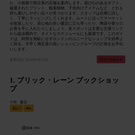
た、小規模で独立系の店舗を案内します。遊び心のあるギフト、
厳選されたプリント、観葉植物、子供向けアイテムなど、どれも
持ち運びしやすい品々が見つかります。スタッフは在庫に詳し
く、丁寧にラッピングしてくれます。ルートに沿ってマーケット
を散策したり、居心地の良い書店に立ち寄ったり、陶器や香りの
お香を手に入れたりしましょう。各スポットは主要な交通リンク
から徒歩圏内で、タイトなスケジュールにも最適です。このガイ
ドは、時間を無駄にせずロンドンのユニークなショップを効率よ
く回る、手早く満足度の高いショッピングループの計画をお手伝
いします。
更新済み
2026年6月10日
7分で読めます
ブリック・レーン ブックショッ
プ
小売
•
書店
4.7
4
画像 /
Web