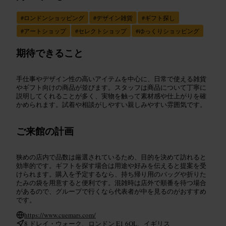
#
ロンドンショッピング
#
デザイン雑貨
#
ギフト探し
#
アートショップ
#
セレクトショップ
#
ゆっくりショッピング
期待できること
手仕事やデザイン性の高いアイテムを中心に、日常で使える雑貨
やギフト向けの商品が並びます。スタッフは商品について丁寧に
説明してくれることが多く、実物を触って素材感や仕上がりを確
かめられます。試着や相談がしやすい親しみやすい雰囲気です。
ご来館の計画
狭めの店内で品数は厳選されているため、目的を決めて訪れると
効率的です。ギフトを探す場合は用途や好みを伝えると提案を受
けられます。購入を予定するなら、持ち帰り用のバッグや折りた
たみの袋を用意すると便利です。混雑時は店外で順番を待つ場合
があるので、グループで行くなら代表者が中を見るのがおすすめ
です。
https://www.cuemars.com/
8 ドレイ・ウォーク、ロンドン E1 6QL、イギリス