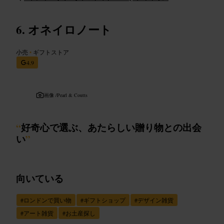
オネイロノート
小売
•
ギフトストア
4.9
画像 /
Pearl & Coutts
“
好奇心で選ぶ、あたらしい贈り物との出会
い
”
向いている
#
ロンドンで買い物
#
ギフトショップ
#
デザイン雑貨
#
アート雑貨
#
お土産探し