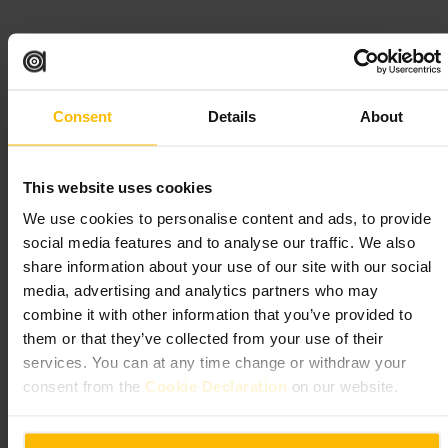
“
個性的なギフト探しの小さな宝箱
”
Consent
Details
About
向いている
#
ギフトショップ
#
ロンドン
#
かわいい雑貨
This website uses cookies
#
ステーショナリー
#
プレゼント選び
We use cookies to personalise content and ads, to provide
期待できること
social media features and to analyse our traffic. We also
share information about your use of our site with our social
店内はこぢんまりしており、棚に個性的な小物が並びます。品物
media, advertising and analytics partners who may
は実用的なものから遊び心あるデザインまで幅があります。スタ
combine it with other information that you’ve provided to
ッフに相談すると贈り物選びの助言がもらえます。
them or that they’ve collected from your use of their
services. You can at any time change or withdraw your
ご来館の計画
consent from the
Cookie Declaration
on our website.
大きな荷物は持たず、ゆっくり見て回る余裕を持って行くと良い
です。贈り物にする場合は包装や配送について店員に確認してく