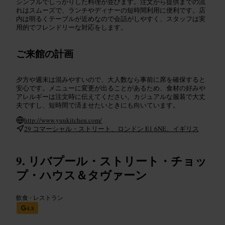
シンプルでしっかりした料理が並びます。注文から提供までの流
れはスムーズで、ランチやディナーの短時間利用に便利です。店
内は明るくテーブルが近めなので会話がしやすく、スタッフは実
用的でフレンドリーな対応をします。
ご来館の計画
夕方や週末は混みやすいので、大人数なら事前に席を確保すると
安心です。メニューに変更が出ることがあるため、食材の好みや
アレルギーは注文時に伝えてください。カジュアルな服装で大丈
夫ですし、短時間で済ませたいときにも向いています。
http://www.yuukitchen.com/
29 コマーシャル・ストリート、ロンドン E1 6NE、イギリス
リバプール・ストリート・チョッ
プ・ハウス＆タヴァーン
飲食
•
レストラン
4.8