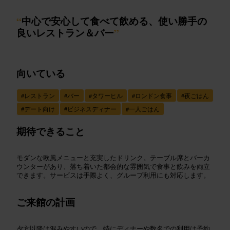
“
中心で安心して食べて飲める、使い勝手の
良いレストラン＆バー
”
向いている
#
レストラン
#
バー
#
タワーヒル
#
ロンドン食事
#
夜ごはん
#
デート向け
#
ビジネスディナー
#
一人ごはん
期待できること
モダンな欧風メニューと充実したドリンク。テーブル席とバーカ
ウンターがあり、落ち着いた都会的な雰囲気で食事と飲みを両立
できます。サービスは手際よく、グループ利用にも対応します。
ご来館の計画
夕方以降は混みやすいので、特にディナーや数名での利用は予約