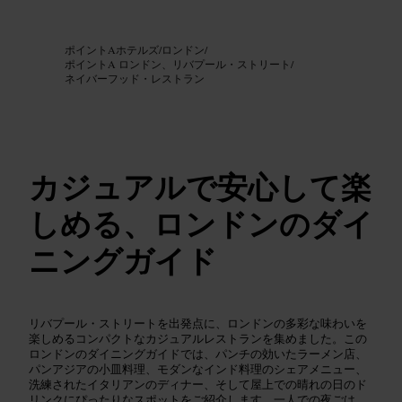
画像 /
Google AI
ポイントAホテルズ
/
ロンドン
/
ポイントA ロンドン、リバプール・ストリート
/
ネイバーフッド・レストラン
カジュアルで安心して楽
しめる、ロンドンのダイ
ニングガイド
リバプール・ストリートを出発点に、ロンドンの多彩な味わいを
楽しめるコンパクトなカジュアルレストランを集めました。この
ロンドンのダイニングガイドでは、パンチの効いたラーメン店、
パンアジアの小皿料理、モダンなインド料理のシェアメニュー、
洗練されたイタリアンのディナー、そして屋上での晴れの日のド
リンクにぴったりなスポットをご紹介します。一人での夜ごは