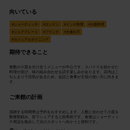
向いている
#
ショーディッチ
#
ロンドン
#
インド料理
#
小皿料理
#
シェアプレート
#
ブランチ
#
犬連れ可
#
カジュアルダイニング
期待できること
複数の小皿を分け合うメニューが中心です。スパイスを効かせた
料理が並び、味の組み合わせを試す楽しみがあります。店内はこ
ぢんまりで活気があるため、会話と食事が主役の使い方に向きま
す。
ご来館の計画
混雑する時間帯は予約をおすすめします。人数に合わせて小皿を
数種類頼み、皆でシェアすると効率的です。食後はショーディッ
チ周辺を散歩して次のスポットへ向かうと便利です。