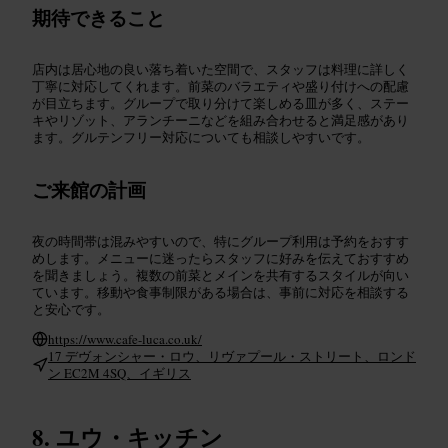
期待できること
店内は居心地の良い落ち着いた空間で、スタッフは料理に詳しく
丁寧に対応してくれます。前菜のバラエティや盛り付けへの配慮
が目立ちます。グループで取り分けて楽しめる皿が多く、ステー
キやリゾット、アランチーニなどを組み合わせると満足感があり
ます。グルテンフリー対応についても相談しやすいです。
ご来館の計画
夜の時間帯は混みやすいので、特にグループ利用は予約をおすす
めします。メニューに迷ったらスタッフに好みを伝えておすすめ
を聞きましょう。複数の前菜とメインを共有するスタイルが向い
ています。移動や食事制限がある場合は、事前に対応を相談する
と安心です。
https://www.cafe-luca.co.uk/
17 デヴォンシャー・ロウ、リヴァプール・ストリート、ロンド
ン EC2M 4SQ、イギリス
ユウ・キッチン