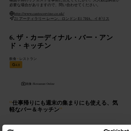
必要な場合がありますので、問い合わせてください。
http://www.cantocorvino.co.uk/
21 アーティラリー レーン、ロンドン E1 7HA、イギリス
ザ・カーディナル・バー・アン
ド・キッチン
飲食
•
レストラン
4.8
画像 /
Restaurant Online
“
仕事帰りにも週末の集まりにも使える、気
軽なバー＆キッチン
”