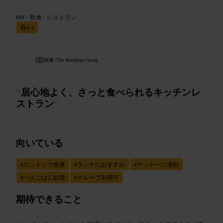
¥¥¥
•
飲食
•
レストラン
4.4
画像 /
The Breakfast Group
“
居心地よく、さっと食べられるキッチンレ
ストラン
”
向いている
#
ロンドンで食事
#
ランチにおすすめ
#
ディナーに便利
#
一人ごはん歓迎
#
グループ利用可
期待できること