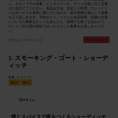
ん、グループでの食事、ビジネスランチ、デートの夜に行く店選
びに役立ててください。各店は立地、安定した料理、フレンドリ
ーなサービスを基準に選んでいるので、探す時間を減らして食事
をより楽しめます。予約のコツ、ベストな来店時間、近隣の交通
についての簡単なヒントを読んだら、昼間でも夜でも出かけて、
ロンドン中心部の街区でゆったりとした食事をお楽しみくださ
い。
更新済み
2026年6月10日
12分で読めます
スモーキング・ゴート・ショーデ
ィッチ
飲食
•
レストラン
4.2
3.9
画像 /
Fora
“
煙とスパイスで夜をつくるショーディッチ