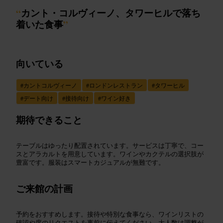
“
カント・コルヴィーノ、タワーヒルで落ち
着いた食事
”
向いている
#
カントコルヴィーノ
#
ロンドンレストラン
#
タワーヒル
#
デート向け
#
接待向け
#
ワイン好き
期待できること
テーブルはゆったり配置されています。サービスは丁寧で、コー
スとアラカルトを用意しています。ワインやカクテルの選択肢が
豊富です。服装はスマートカジュアルが無難です。
ご来館の計画
予約をおすすめします。接待や特別な食事なら、ワインリストの
確認や席のリクエストを事前に伝えてください。大人数は調整が