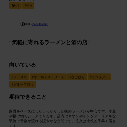
4.7
3.9
画像 /
Bone Daddies
“
気軽に寄れるラーメンと酒の店
”
向いている
#
ラーメン
#
オールドストリート
#
夜ごはん
#
カジュアル
#
グループ向け
期待できること
豚骨をベースにしたしっかりした味のラーメンが中心です。小皿
や揚げ物でシェアできます。店内はネオンやインダストリアルな
装飾で音楽が流れる賑やかな空間です。注文は比較的手早く届き
ます。