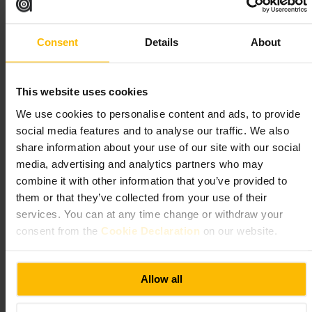
向いている
#
カクテル
#
ブランチ
#
バー
#
一人飲み
#
友人と
Consent
Details
About
#
仕事帰り
期待できること
This website uses cookies
We use cookies to personalise content and ads, to provide
店内はリラックスした雰囲気で、カウンター席とテーブル席があ
ります。メニューはカクテルを軸に、軽めの食事やシェア向けプ
social media features and to analyse our traffic. We also
レートが揃っています。サービスはフレンドリーで、ドリンクの
share information about your use of our site with our social
相談がしやすいです。
media, advertising and analytics partners who may
combine it with other information that you’ve provided to
ご来館の計画
them or that they’ve collected from your use of their
services. You can at any time change or withdraw your
グループなら予約をおすすめします。ひとりの場合はカウンター
consent from the
Cookie Declaration
on our website.
席が落ち着きます。料理はシェアで楽しむと種類を試せます。苦
手な味や好みを伝えると、ドリンクを調整してくれます。
https://www.thecardinallondon.com/?utm_source=google-gbp&utm
Allow all
_medium=organic&utm_campaign=gbp
グラウンドフロア, 9 オルドゲート ハイ ストリート, ロンドン E
C3N 1AH, イギリス