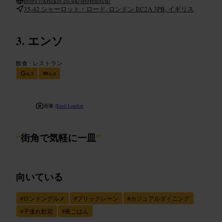
https://kricket.co.uk/shoreditch/
35-42 シャーロット・ロード, ロンドン EC2A 3PB, イギリス
エンソ
飲食
•
レストラン
4.5
4.4
画像 /
Ensō London
“
街角で気軽に一皿
”
向いている
#
ロンドングルメ
#
ブリックレーン
#
カジュアルダイニング
#
子連れ歓迎
#
夜ごはん