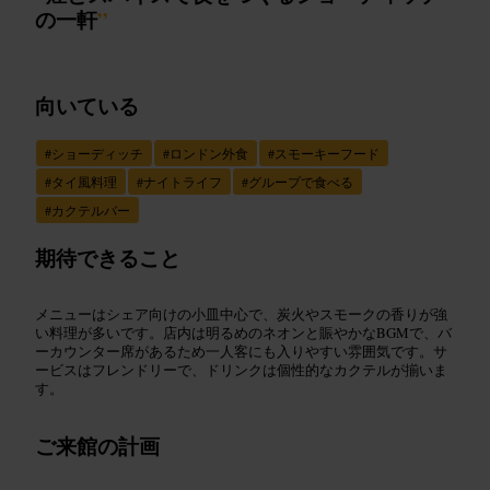
の一軒
”
向いている
#
ショーディッチ
#
ロンドン外食
#
スモーキーフード
#
タイ風料理
#
ナイトライフ
#
グループで食べる
#
カクテルバー
期待できること
メニューはシェア向けの小皿中心で、炭火やスモークの香りが強
い料理が多いです。店内は明るめのネオンと賑やかなBGMで、バ
ーカウンター席があるため一人客にも入りやすい雰囲気です。サ
ービスはフレンドリーで、ドリンクは個性的なカクテルが揃いま
す。
ご来館の計画