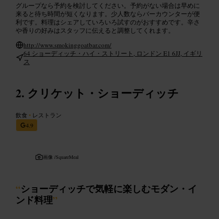
グループなら予約を検討してください。予約がない場合は早めに
来ると待ち時間が短くなります。少人数ならバーカウンターが便
利です。料理はシェアしていろいろ試すのがおすすめです。辛さ
や香りの好みはスタッフに伝えると調整してくれます。
http://www.smokinggoatbar.com/
64 ショーディッチ・ハイ・ストリート, ロンドン E1 6JJ, イギリ
ス
クリケット・ショーディッチ
飲食
•
レストラン
4.9
画像 /
SquareMeal
“
ショーディッチで気軽に楽しむモダン・イ
ンド料理
”