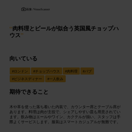
画像 /
VenueScanner
“
肉料理とビールが似合う英国風チョップハ
ウス
”
向いている
#
ロンドン
#
チョップハウス
#
肉料理
#
パブ
#
ビジネスディナー
#
一人飲み
期待できること
木や革を使った落ち着いた内装で、カウンター席とテーブル席が
あります。料理は肉が主役で、シェアしやすい皿も用意されてい
ます。飲み物はエールやワイン、カクテルが揃い、スタッフは手
際よくサービスします。服装はスマートカジュアルが無難です。