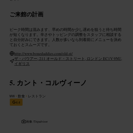
ご来館の計画
ピーク時間は混みます、早めの時間か少し遅めを狙うと待ち時間
が短くなります。辛さやトッピングの調整をスタッフに相談する
と自分好みにできます。人数が多いなら到着前にメニューを決め
ておくとスムーズです。
http://www.bonedaddies.com/old-st/
ザ・バウアー, 211 オールド・ストリート, ロンドン EC1V 9NU,
イギリス
カント・コルヴィーノ
¥¥¥
•
飲食
•
レストラン
4.4
画像 /
Tripadvisor