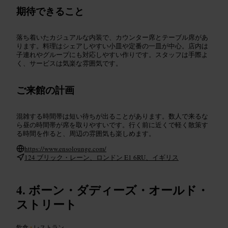
期待できること
落ち着いたカジュアルな内装で、カウンター席とテーブル席があ
ります。料理はシェアしやすい小皿や定番の一皿が中心。店内は
子連れやグループにも対応しやすい作りです。スタッフは手際よ
く、サービスは気楽な雰囲気です。
ご来館の計画
混雑する時間帯は短い待ちが出ることがあります。数人で来るな
ら昼の時間帯が席を取りやすいです。行く前に近くで軽く散策す
る時間を作ると、周辺の雰囲気も楽しめます。
https://www.ensolounge.com/
124 ブリック・レーン、ロンドン E1 6RU、イギリス
ボーン・ダディーズ・オールド・
ストリート
飲食
•
レストラン