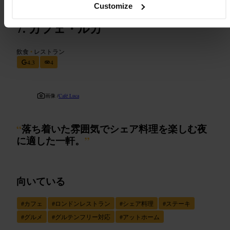
Customize
カフェ・ルカ
飲食
•
レストラン
4.3
4
画像 /
Café Luca
“
落ち着いた雰囲気でシェア料理を楽しむ夜
に適した一軒。
”
向いている
#
カフェ
#
ロンドンレストラン
#
シェア料理
#
ステーキ
#
グルメ
#
グルテンフリー対応
#
アットホーム