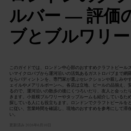
ルバー — 評価
ブとブルワリー
このガイドでは、ロンドン中心部のおすすめクラフトビール
いマイクロパブから運河沿いの活気あるガストロパブまで網
ならパディントンを、専門家が選ぶセレクションや親しみや
ェイルやメアリルボーンへ。各店は立地、ビールの品揃え、
るので、運河沿いの散歩の後にくつろいだり、友人と会った
きます。小規模ブルワリーやタップルームも紹介しているた
探している人にも役立ちます。ロンドンでクラフトビールを
に従い、営業時間を確認し、現地のおすすめを参考にして滞
い。
更新済み
2026年6月10日