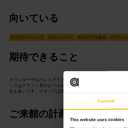
向いている
#
リアルドリンクス
#
ロンドンバー
#
カジュアル飲み
#
ワインバ
期待できること
カウンター中心のレイアウトで席数は少なめです。照明は抑
ンクはクラフト系のビールやナチュラル系ワインが揃う傾向
合も多いです。スタッフは実用的で手早くサービスします。
Consent
ご来館の計画
This website uses cookies