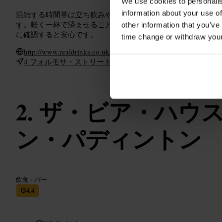
We use cookies to personalis
information about your use of
混雑する時間帯は立ち飲みや相席が出ることがあるので、グ
す。軽く一杯で済ませることも、ゆっくり話すことも両方向
other information that you’ve
に確認すると安心です。
time change or withdraw you
http://www.realdrinks.co.uk/
4 フォルモサ・ストリート、ロンドン W9 1EE、イギリス
ザ・ビア・ハウ
ン・パディントン
飲食
•
バー
4.4