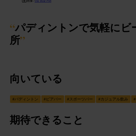
画像 /
The Bear Pub
“
パディントンで気軽にビ
所
”
向いている
#
パディントン
#
ビアバー
#
スポーツバー
#
カジュアル飲み
#
期待できること