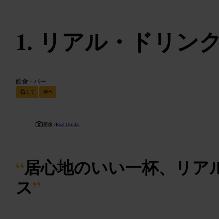
リアル・ドリン
飲食
•
バー
4.7
5
画像 /
Real Drinks
“
居心地のいい一杯、リア
ス
”