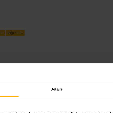
ー
#
地ビール
えめで会話がしやすい雰囲気。ドリ
があります。軽いおつまみがある場
Details