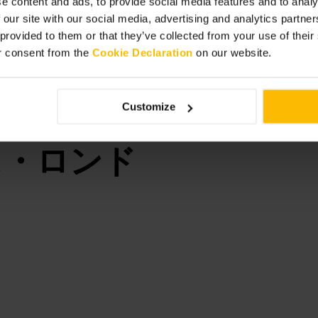
e content and ads, to provide social media features and to analy
 our site with our social media, advertising and analytics partn
ループなら早めの到着がおすすめで
きます。現地での支払い方法は事前
 provided to them or that they’ve collected from your use of thei
r consent from the
Cookie Declaration
on our website.
Customize
ス・ロンド