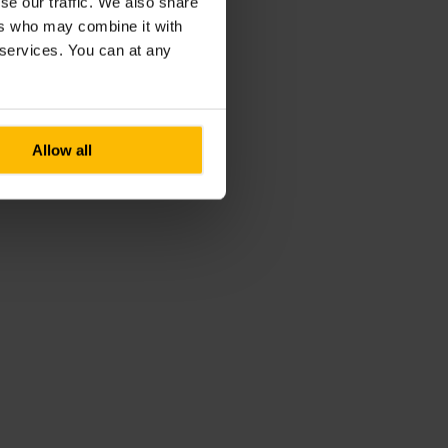
se our traffic. We also share
ers who may combine it with
r services. You can at any
Allow all