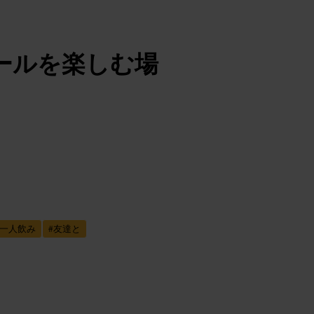
ールを楽しむ場
一人飲み
#
友達と