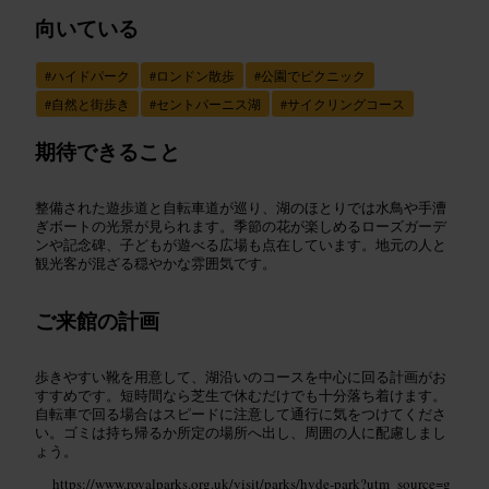
向いている
#
ハイドパーク
#
ロンドン散歩
#
公園でピクニック
#
自然と街歩き
#
セントパーニス湖
#
サイクリングコース
期待できること
整備された遊歩道と自転車道が巡り、湖のほとりでは水鳥や手漕
ぎボートの光景が見られます。季節の花が楽しめるローズガーデ
ンや記念碑、子どもが遊べる広場も点在しています。地元の人と
観光客が混ざる穏やかな雰囲気です。
ご来館の計画
歩きやすい靴を用意して、湖沿いのコースを中心に回る計画がお
すすめです。短時間なら芝生で休むだけでも十分落ち着けます。
自転車で回る場合はスピードに注意して通行に気をつけてくださ
い。ゴミは持ち帰るか所定の場所へ出し、周囲の人に配慮しまし
ょう。
https://www.royalparks.org.uk/visit/parks/hyde-park?utm_source=g