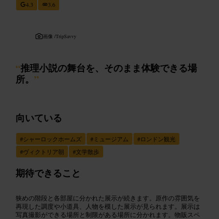
4.3
3.6
画像 /
TripSavvy
“
推理小説の舞台を、そのまま体験できる場
所。
”
向いている
#
シャーロックホームズ
#
ミュージアム
#
ロンドン観光
#
ヴィクトリア朝
#
文学散歩
期待できること
狭めの階段と各部屋に分かれた展示が続きます。原作の雰囲気を
再現した調度や小道具、人物を模した展示が見られます。展示は
写真撮影ができる場所と制限がある場所に分かれます。物販スペ