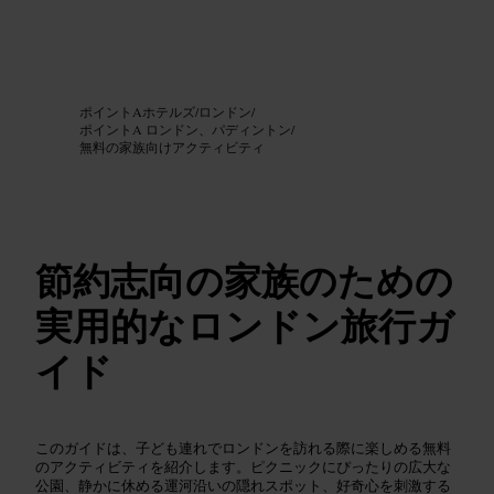
画像 /
Google AI
ポイントAホテルズ
/
ロンドン
/
ポイントA ロンドン、パディントン
/
無料の家族向けアクティビティ
節約志向の家族のための
実用的なロンドン旅行ガ
イド
このガイドは、子ども連れでロンドンを訪れる際に楽しめる無料
のアクティビティを紹介します。ピクニックにぴったりの広大な
公園、静かに休める運河沿いの隠れスポット、好奇心を刺激する