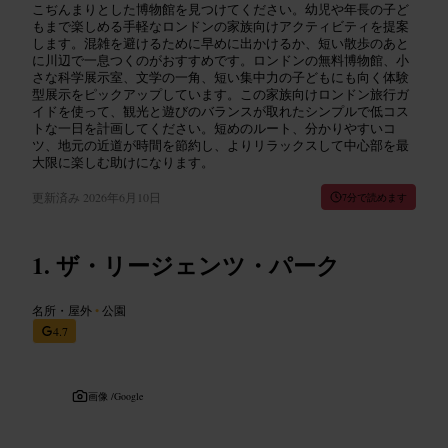
こぢんまりとした博物館を見つけてください。幼児や年長の子ど
もまで楽しめる手軽なロンドンの家族向けアクティビティを提案
します。混雑を避けるために早めに出かけるか、短い散歩のあと
に川辺で一息つくのがおすすめです。ロンドンの無料博物館、小
さな科学展示室、文学の一角、短い集中力の子どもにも向く体験
型展示をピックアップしています。この家族向けロンドン旅行ガ
イドを使って、観光と遊びのバランスが取れたシンプルで低コス
トな一日を計画してください。短めのルート、分かりやすいコ
ツ、地元の近道が時間を節約し、よりリラックスして中心部を最
大限に楽しむ助けになります。
更新済み
2026年6月10日
7分で読めます
ザ・リージェンツ・パーク
名所・屋外
•
公園
4.7
画像 /
Google