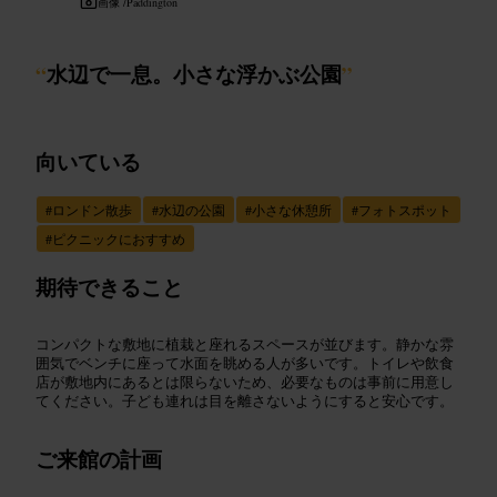
画像 /
Paddington
“
水辺で一息。小さな浮かぶ公園
”
向いている
#
ロンドン散歩
#
水辺の公園
#
小さな休憩所
#
フォトスポット
#
ピクニックにおすすめ
期待できること
コンパクトな敷地に植栽と座れるスペースが並びます。静かな雰
囲気でベンチに座って水面を眺める人が多いです。トイレや飲食
店が敷地内にあるとは限らないため、必要なものは事前に用意し
てください。子ども連れは目を離さないようにすると安心です。
ご来館の計画