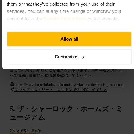
them or that they’ve collected from your use of their
展示はコンパクトで見やすい構成です。再現された実験台、初期
services. You can at any time change or withdraw your
の顕微鏡や実験器具、フレミングの個人資料や写真パネルがあり
consent from the
Cookie Declaration
on our website.
ます。説明は分かりやすく、短時間で史実の流れを把握できま
す。家族連れから個人の学習目的まで対応します。
ご来館の計画
Allow all
滞在は短時間で十分です、約1時間を目安に。近くの散歩ルートや
Customize
カフェと組み合わせると効率的です。展示は小規模なので混雑時
は順路に沿ってゆっくり回ってください。学校や団体見学がある
日は展示周りが賑やかになることがあります。車椅子などのアク
セス情報は事前に公式情報を確認してください。
https://www.imperial.nhs.uk/about-us/what-we-do/fleming-museum
プレイド・ストリート、ロンドン W2 1NY、イギリス
ザ・シャーロック・ホームズ・ミ
ュージアム
芸術と娯楽
•
博物館