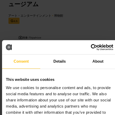
ュージアム
アート・エンターテインメント
•
博物館
4.6
画像 /
Tripadvisor
“
ペニシリン発見の現場、当時のままに残る
研究室
”
Consent
Details
About
向いている
This website uses cookies
We use cookies to personalise content and ads, to provide
#
医療史
#
科学博物館
#
ペニシリン
#
パディントン
social media features and to analyse our traffic. We also
#
ロンドン散策
share information about your use of our site with our social
media, advertising and analytics partners who may
期待できること
combine it with other information that you’ve provided to