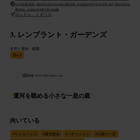
oogle&utm_medium=organic&utm_campaign=google-my-business
&utm_content=hyde-park
ロンドン、イギリス
レンブラント・ガーデンズ
名所と屋外
•
庭園
4.5
画像 /
www.trfihi-parks.com
“
運河を眺める小さな一息の庭
”
向いている
#
リトルベニス
#
運河散歩
#
パディントン
#
公園で一息