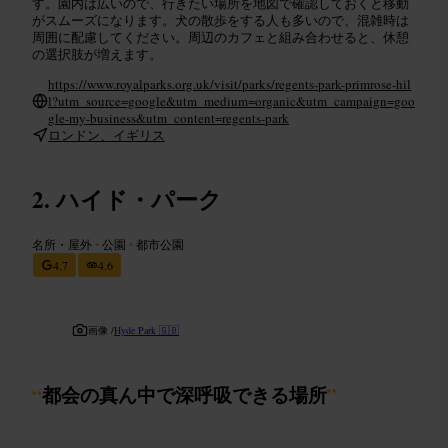
す。園内は広いので、行きたい場所を地図で確認しておくと移動
がスムーズになります。犬の散歩をする人も多いので、混雑時は
周囲に配慮してください。周辺のカフェと組み合わせると、休憩
の選択肢が増えます。
https://www.royalparks.org.uk/visit/parks/regents-park-primrose-hil
l?utm_source=google&utm_medium=organic&utm_campaign=goo
gle-my-business&utm_content=regents-park
ロンドン、イギリス
ハイド・パーク
名所・屋外
•
公園
•
都市公園
4.7
4.6
画像 /
Hyde Park 🇬🇧
“
都会の真ん中で深呼吸できる場所
”