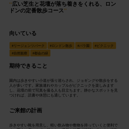
“
広い芝生と花壇が落ち着きをくれる、ロン
ドンの定番散歩コース
”
向いている
#
リージェンツパーク
#
ロンドン散歩
#
バラ園
#
ピクニック
#
自然観察
#
都会の緑
期待できること
園内は歩きやすい小道が張り巡らされ、ジョギングや散歩をする
人が多いです。家族連れやカップルがピクニックを楽しみます
し、花壇の前で写真を撮る人も目立ちます。静かなスポットを見
つければ、読書や休憩にも適しています。
ご来館の計画
歩きやすい靴を用意し、軽い飲み物や敷物を持っていくと便利で