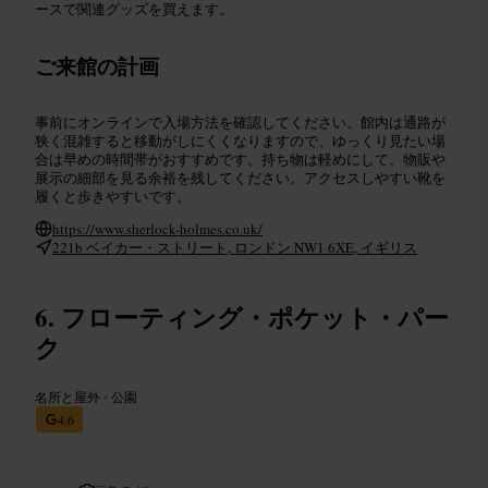
ースで関連グッズを買えます。
ご来館の計画
事前にオンラインで入場方法を確認してください。館内は通路が
狭く混雑すると移動がしにくくなりますので、ゆっくり見たい場
合は早めの時間帯がおすすめです。持ち物は軽めにして、物販や
展示の細部を見る余裕を残してください。アクセスしやすい靴を
履くと歩きやすいです。
https://www.sherlock-holmes.co.uk/
221b ベイカー・ストリート, ロンドン NW1 6XE, イギリス
フローティング・ポケット・パー
ク
名所と屋外
•
公園
4.6