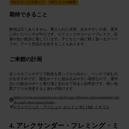
#
ピクニックスポット
#
ロンドンの緑地
期待できること
敷地は広くありません。整えられた花壇、歩きやすい小道、運河
に向いたベンチが中心です。ピクニックやコーヒーブレイク、読
書や短い散歩に適しています。子どもと一緒に軽く遊べるスペー
スや、アート作品が点在することもあります。
ご来館の計画
近くのカフェやデリで飲食を買ってから向かい、ベンチで休むの
がおすすめです。観光ルートに組み込みやすい場所なので、運河
沿いの散歩やボート乗り場と合わせて回ると効率的です。軽い地
図アプリを用意すると迷わず動けます。
https://www.westminster.gov.uk/leisure-libraries-and-community/pa
rks-and-open-spaces/parks
6 ウォーリック・アベニュー, ロンドン W2 1XB, イギリス
アレクサンダー・フレミング・ミ