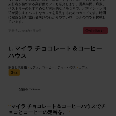
旅行者が信頼する高評価カフェも紹介します。営業時間、席数、
ペストリーのおすすめなど実用的なメモつきで、パディントン周
辺が提供するベストなカフェを発見するためのガイドです。時間
に敏感な賢い旅行者向けのわかりやすいローカルのコツも掲載し
ています。
更新済み
2026年6月10日
7分で読めます
マイラ チョコレート＆コーヒー
ハウス
飲食と飲み物
•
カフェ、コーヒー、ティーハウス
•
カフェ
4.8
画像 /
Deliveroo
“
マイラ チョコレート＆コーヒーハウスでチ
ョコとコーヒーの定番を。
”