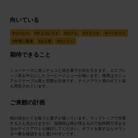
向いている
#
コーヒー
#
チョコレート
#
カフェ
#
ブランチ
#
ベーカリー
#
作業に最適
#
お土産
#
ロンドン
期待できること
ショーケースに並ぶチョコと焼き菓子が目を引きます。エスプレ
ッソ系を中心にしたコーヒーメニューが揃います。座席はカジュ
アルでテーブル席と窓際が主体です。テイクアウト用のギフト箱
も用意されています。
ご来館の計画
朝の焼きたてを狙うと菓子が揃っています。ラップトップで作業
する人も見かけますが、混雑時は席が埋まるので短時間で済ませ
るかテイクアウトも検討してください。ギフトを探すならカウン
ター横を確認すると選びやすいです。