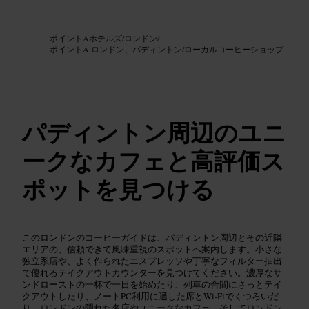
画像 /
Google AI
ポイントAホテルズ
/
ロンドン
/
ポイントA ロンドン、パディントン
/
ローカルコーヒーショップ
パディントン周辺のユニ
ークなカフェと高評価ス
ポットを見つける
このロンドンのコーヒーガイドは、パディントン周辺とその近隣
エリアの、信頼できて風味重視のスポットへ案内します。小さな
独立系店や、よく作られたエスプレッソや丁寧なフィルター抽出
で優れるテイクアウトカウンターを見つけてください。濃厚なサ
ンドローストの一杯で一日を始めたり、列車の合間にさっとテイ
クアウトしたり、ノートPC利用に適した席とWi‑Fiでくつろいだ
り。ロンドンの隠れた名店やユニークなカフェ、そしてロンドン