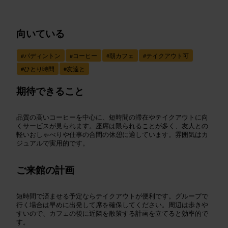
向いている
#
パディントン
#
コーヒー
#
朝カフェ
#
テイクアウト可
#
ひとり時間
#
友達と
期待できること
品質の高いコーヒーを中心に、短時間の滞在やテイクアウトに向
くサービスが見られます。座席は限られることが多く、友人との
軽いおしゃべりや仕事の合間の休憩に適しています。雰囲気はカ
ジュアルで実用的です。
ご来館の計画
短時間で済ませる予定ならテイクアウトが便利です。グループで
行く場合は早めに出発して席を確保してください。周辺は歩きや
すいので、カフェの後に近隣を散策する計画を立てると効率的で
す。