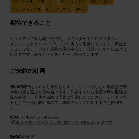
#
スペシャルティコーヒー
#
パディントン
#
カフェ巡り
#
ラップトップ可
#
テイクアウト
#
朝活
期待できること
カジュアルで落ち着いた空間、カウンターでの注文スタイル、エ
スプレッソ系とハンドドリップの両方を用意しています。席はカ
ジュアルなテーブルと窓際の席が中心で、会話がしやすいほどよ
い音量です。軽食やペイストリーも揃っています。
ご来館の計画
朝の時間帯は豆の香りが立ちやすく、ゆっくりしたい場合は窓際
や奥の席を選ぶと落ち着けます。作業するなら電源や席の混雑状
況を確認し、長居する際は周囲に配慮してください。テイクアウ
トも手早く受け取れるので、移動の合間に利用するのも便利で
す。
https://treelogycoffee.com/
50 イーストボーン テラス, ロンドン W2 6LG, イギリス
類似のガイド