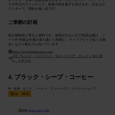
スが中心のラインナップ。軽食や焼き菓子も並びます。注文はカ
ウンターで、回転が速い店です。
ご来館の計画
朝の移動前に寄ると便利です。座席が少ないので長居は避け、ノ
ートPC作業は午後の落ち着いた時間に。テイクアウトで近くを散
歩しながら飲むのも向いています。
https://www.blankstreet.com/
159 プレイド・ストリート、タイバーニア、ロンドン W2 1R
L、イギリス
ブラック・シープ・コーヒー
¥¥
•
飲食
•
カフェ、コーヒー、ティーハウス
•
コーヒーショップ
4.6
4.5
画像 /
Black Sheep Coffee