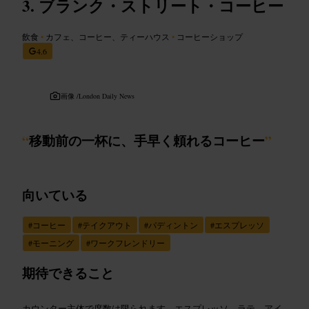
ブランク・ストリート・コーヒー
飲食
•
カフェ、コーヒー、ティーハウス
•
コーヒーショップ
4.6
画像 /
London Daily News
“
移動前の一杯に、手早く頼れるコーヒー
”
向いている
#
コーヒー
#
テイクアウト
#
パディントン
#
エスプレッソ
#
モーニング
#
ワークフレンドリー
期待できること
カウンター主体で席数は限られます。エスプレッソ、ラテ、アイ