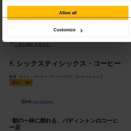
短時間で済ませたいならテイクアウトを選びます。店内で落ち着
きたい場合は窓際の席を狙ってください。列ができることがある
Allow all
ので、急ぐ日は注文の順番を確認すると安心です。好みの濃さや
ミルクの種類は注文時に伝えて調整しましょう。
https://blacksheepcoffee.co.uk/blogs/locations/paddington?utm_so
Customize
urce=ExtNet&utm_medium=Yext
パディントン・セントラル, 2 キングダム・ストリート, ロンド
ン W2 6BD, イギリス
シックスティシックス・コーヒー
飲食
•
カフェ・コーヒー・ティーハウス
•
コーヒーショップ
4.8
5
画像 /
Sixty Six Coffee
“
朝の一杯に頼れる、パディントンのコーヒ
ー店
”