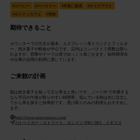
#
コーヒー
#
ベーカリー
#
作業に最適
#
テイクアウト
#
ロンドンカフェ
#
朝食
期待できること
カウンターでの注文が基本。エスプレッソ系ドリンクとフィルタ
ー、焼き菓子や軽食が中心です。店内はコンパクトで席数は限ら
れますが、窓際やテーブル席でゆっくり過ごせます。短時間滞在
や仕事の合間の利用に適しています。
ご来館の計画
朝は焼き菓子を狙って立ち寄ると良いです。ノートPCで作業する
なら平日の午後が取りやすい時間帯。混んでいる時は先に注文し
てから席を探すと効率的です。受け取りのみの利用もおすすめし
ます。
http://www.saintespresso.com/
214 ベイカー・ストリート、ロンドン NW1 5RT、イギリス