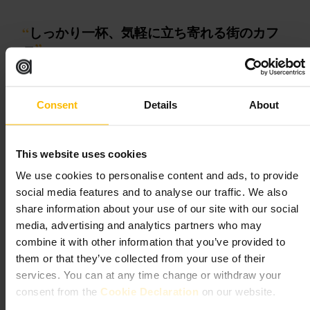
“
しっかり一杯、気軽に立ち寄れる街のカフ
ェ
”
向いている
Consent
Details
About
#
パディントン
#
コーヒー好き
#
カフェ巡り
#
テイクアウト可
#
作業に便利
This website uses cookies
We use cookies to personalise content and ads, to provide
期待できること
social media features and to analyse our traffic. We also
share information about your use of our site with our social
エスプレッソ系の濃いめの一杯が揃います。冷たいドリンクや軽
media, advertising and analytics partners who may
食もあり、カウンター注文が基本です。店内は実用的で座席はコ
ンパクト、仕事や待ち合わせに適したテーブルが見つかります。
combine it with other information that you’ve provided to
スタッフは手際よく、回転が速いです。
them or that they’ve collected from your use of their
services. You can at any time change or withdraw your
ご来館の計画
consent from the
Cookie Declaration
on our website.