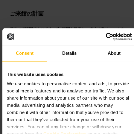
ご来館の計画
滞在は短時間で十分です、約1時間を目安に。近くの散歩ルートや
カフェと組み合わせると効率的です。展示は小規模なので混雑時
は順路に沿ってゆっくり回ってください。学校や団体見学がある
日は展示周りが賑やかになることがあります。車椅子などのアク
セス情報は事前に公式情報を確認してください。
Consent
Details
About
https://www.imperial.nhs.uk/about-us/what-we-do/fleming-museum
プレイド・ストリート、ロンドン W2 1NY、イギリス
This website uses cookies
ザ・シャーロック・ホームズ・ミ
We use cookies to personalise content and ads, to provide
ュージアム
social media features and to analyse our traffic. We also
share information about your use of our site with our social
芸術と娯楽
•
博物館
media, advertising and analytics partners who may
4.3
3.6
combine it with other information that you’ve provided to
them or that they’ve collected from your use of their
services. You can at any time change or withdraw your
画像 /
TripSavvy