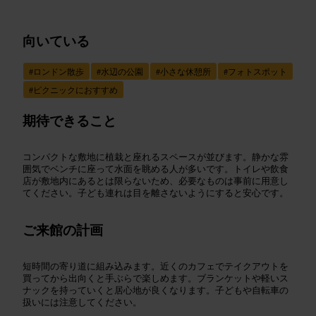
向いている
#
ロンドン散歩
#
水辺の公園
#
小さな休憩所
#
フォトスポット
#
ピクニックにおすすめ
期待できること
コンパクトな敷地に植栽と座れるスペースが並びます。静かな雰
囲気でベンチに座って水面を眺める人が多いです。トイレや飲食
店が敷地内にあるとは限らないため、必要なものは事前に用意し
てください。子ども連れは目を離さないようにすると安心です。
ご来館の計画
短時間の寄り道に組み込みます。近くのカフェでテイクアウトを
買ってから出向くと手ぶらで楽しめます。ブランケットや軽いス
ナックを持っていくと居心地が良くなります。子どもや自転車の
扱いには注意してください。