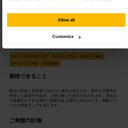
consent from the
Cookie Declaration
on our website.
“
推理小説の舞台を、そのまま体験できる場
所。
”
Allow all
Customize
向いている
#
シャーロックホームズ
#
ミュージアム
#
ロンドン観光
#
ヴィクトリア朝
#
文学散歩
期待できること
狭めの階段と各部屋に分かれた展示が続きます。原作の雰囲気を
再現した調度や小道具、人物を模した展示が見られます。展示は
写真撮影ができる場所と制限がある場所に分かれます。物販スペ
ースで関連グッズを買えます。
ご来館の計画