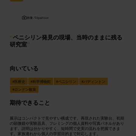
画像 /
Tripadvisor
“
ペニシリン発見の現場、当時のままに残る
研究室
”
向いている
#
医療史
#
科学博物館
#
ペニシリン
#
パディントン
#
ロンドン散策
期待できること
展示はコンパクトで見やすい構成です。再現された実験台、初期
の顕微鏡や実験器具、フレミングの個人資料や写真パネルがあり
ます。説明は分かりやすく、短時間で史実の流れを把握できま
す。家族連れから個人の学習目的まで対応します。