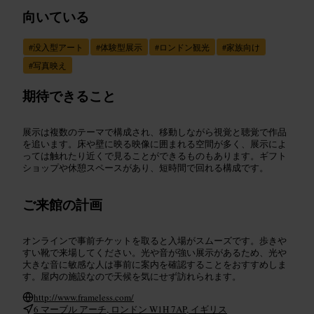
向いている
#
没入型アート
#
体験型展示
#
ロンドン観光
#
家族向け
#
写真映え
期待できること
展示は複数のテーマで構成され、移動しながら視覚と聴覚で作品
を追います。床や壁に映る映像に囲まれる空間が多く、展示によ
っては触れたり近くで見ることができるものもあります。ギフト
ショップや休憩スペースがあり、短時間で回れる構成です。
ご来館の計画
オンラインで事前チケットを取ると入場がスムーズです。歩きや
すい靴で来場してください。光や音が強い展示があるため、光や
大きな音に敏感な人は事前に案内を確認することをおすすめしま
す。屋内の施設なので天候を気にせず訪れられます。
http://www.frameless.com/
6 マーブル アーチ, ロンドン W1H 7AP, イギリス