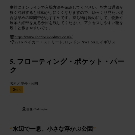
事前にオンラインで入場方法を確認してください。館内は通路が
狭く混雑すると移動がしにくくなりますので、ゆっくり見たい場
合は早めの時間帯がおすすめです。持ち物は軽めにして、物販や
展示の細部を見る余裕を残してください。アクセスしやすい靴を
履くと歩きやすいです。
https://www.sherlock-holmes.co.uk/
221b ベイカー・ストリート, ロンドン NW1 6XE, イギリス
フローティング・ポケット・パー
ク
名所と屋外
•
公園
4.6
画像 /
Paddington
“
水辺で一息。小さな浮かぶ公園
”