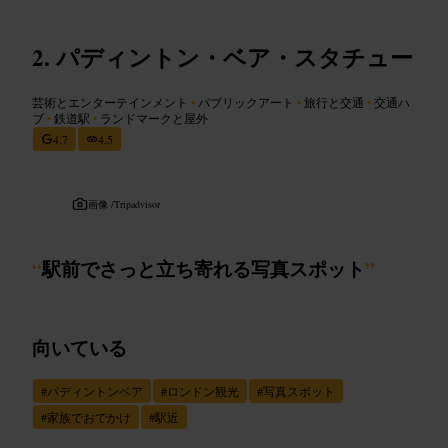
パディントン・ベア・スタチュー
芸術とエンターテインメント
•
パブリックアート
•
旅行と交通
•
交通ハ
ブ
•
鉄道駅
•
ランドマークと屋外
4.7
4.5
画像 /
Tripadvisor
“
駅前でさっと立ち寄れる写真スポット
”
向いている
#
パディントンベア
#
ロンドン観光
#
写真スポット
#
家族でおでかけ
#
駅近