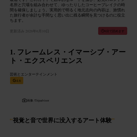
名所と穴場を組み合わせて、ゆったりしたコーヒーブレイクの時
間を確保しましょう。実用的で明るく地元志向の内容は、旅慣れ
た旅行者が余計な手間なく思い出に残る瞬間を見つけるのに役立
ちます。
更新済み
2026年6月10日
6分で読めます
フレームレス・イマーシブ・アー
ト・エクスペリエンス
芸術とエンターテインメント
4.6
画像 /
Tripadvisor
“
視覚と音で世界に没入するアート体験
”