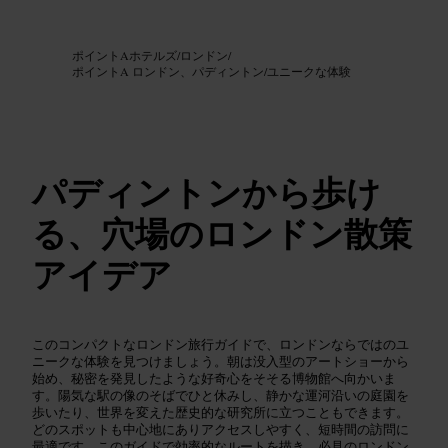
画像 /
Google AI
ポイントAホテルズ
/
ロンドン
/
ポイントA ロンドン、パディントン
/
ユニークな体験
パディントンから歩け
る、穴場のロンドン散策
アイデア
このコンパクトなロンドン旅行ガイドで、ロンドンならではのユ
ニークな体験を見つけましょう。朝は没入型のアートショーから
始め、秘密を発見したような好奇心をそそる博物館へ向かいま
す。陽気な駅の像のそばでひと休みし、静かな運河沿いの庭園を
歩いたり、世界を変えた歴史的な研究所に立つこともできます。
どのスポットも中心地にありアクセスしやすく、短時間の訪問に
最適です。このガイドで効率的なルートを描き、必見のロンドン