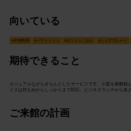
向いている
#
中東料理
#
パディントン
#
ロンドンごはん
#
シェアプレート
期待できること
カジュアルながらきちんとしたサービスです。小皿を複数頼
イスは控えめからしっかりまで対応。ビジネスランチから友
ご来館の計画