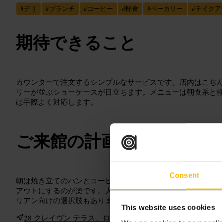
#
デリ
#
ブランチ
#
コーヒー
#
軽食
#
ベーカリー
#
テイクア
期待できること
カウンターで注文するシンプルなサービスです。店内はこぢ
リーが並ぶショーケースが目立ちます。メニューは朝食系と
は手際よく対応します。
ご来館の計画
Consent
朝は焼き立てのパンとコーヒーを狙ってください。席が少な
アウトにするのが楽です。人気のサンドとコーヒーを組み合
リアン向けの選択肢もあります。
This website uses cookies
28 クレイヴン テラス、ロンドン W2 3EL、イギリス