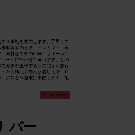
朝の食事処を案内します。手早くコ
る家族経営のイタリアンカフェ、運
す。素朴な中東の風味、ヴィーガン
やシーンに合わせて選べます。どの
本の充実を重視する目の肥えた旅行
ットから地元の隠れた名店まで、ロ
め、混み合う週末は事前予約を、散
10分で読めます
 バー