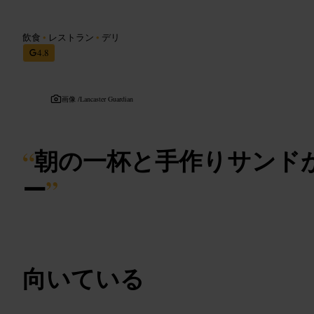
飲食
•
レストラン
•
デリ
4.8
画像 /
Lancaster Guardian
“
朝の一杯と手作りサンド
ー
”
向いている