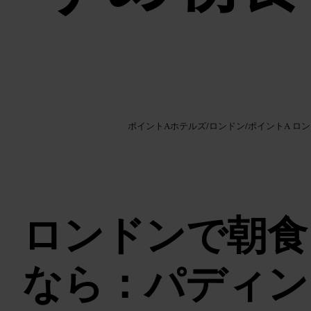
画像 /
Google AI
ポイントAホテルズ
/
ロンドン
/
ポイントA ロ
ロンドンで朝食
なら：パディン