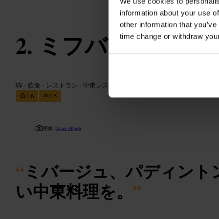
We use cookies to personalis
information about your use of
other information that you’ve
ミフバジ
time change or withdraw you
¥¥
•
飲食
•
レストラン
•
中東レストラン
4.6
4.5
画像 /
Anan Albash
“
ミバージュ、パディント
い中東料理を。
”