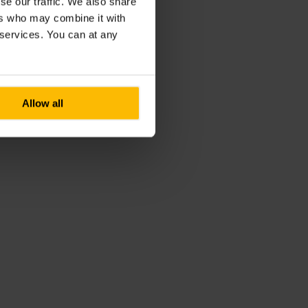
se our traffic. We also share
ers who may combine it with
r services. You can at any
Allow all