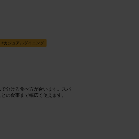
#
カジュアルダイニング
んで分ける食べ方が合います。スパ
人との食事まで幅広く使えます。