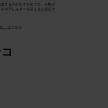
追加するのがおすすめです。人数が
辛さやアレルギーを伝えると安心で
RL、ユーケー
ンコ