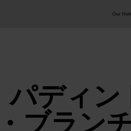
Our Hot
・パディン
・ブラン