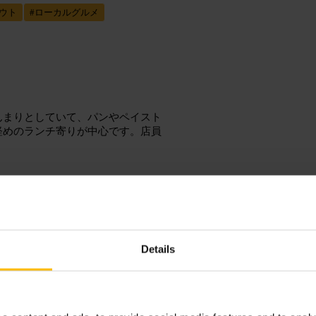
ウト
#
ローカルグルメ
んまりとしていて、パンやペイスト
軽めのランチ寄りが中心です。店員
Details
いので、短時間で済ませるかテイク
わせるのが定番の注文です。ベジタ