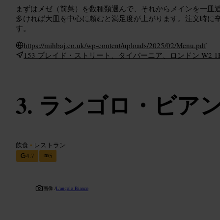
まずはメゼ（前菜）を数種類選んで、それからメインを一皿
多ければ大皿を中心に頼むと満足度が上がります。注文時に
す。
https://mihbaj.co.uk/wp-content/uploads/2025/02/Menu.pdf
153 プレイド・ストリート、タイバーニア、ロンドン W2 1
ランゴロ・ビア
飲食
•
レストラン
4.7
5
画像 /
L’angolo Bianco