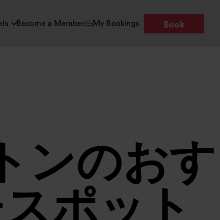
els
Become a Member
My Bookings
Book
トンのおす
チスポット