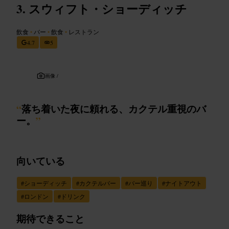
スウィフト・ショーディッチ
飲食
•
バー
•
飲食
•
レストラン
4.7
5
画像 /
“
落ち着いた夜に頼れる、カクテル重視のバ
ー。
”
向いている
#
ショーディッチ
#
カクテルバー
#
バー巡り
#
ナイトアウト
#
ロンドン
#
ドリンク
期待できること