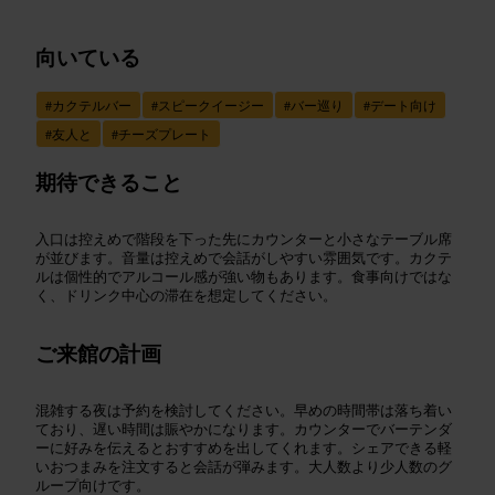
向いている
#
カクテルバー
#
スピークイージー
#
バー巡り
#
デート向け
#
友人と
#
チーズプレート
期待できること
入口は控えめで階段を下った先にカウンターと小さなテーブル席
が並びます。音量は控えめで会話がしやすい雰囲気です。カクテ
ルは個性的でアルコール感が強い物もあります。食事向けではな
く、ドリンク中心の滞在を想定してください。
ご来館の計画
混雑する夜は予約を検討してください。早めの時間帯は落ち着い
ており、遅い時間は賑やかになります。カウンターでバーテンダ
ーに好みを伝えるとおすすめを出してくれます。シェアできる軽
いおつまみを注文すると会話が弾みます。大人数より少人数のグ
ループ向けです。