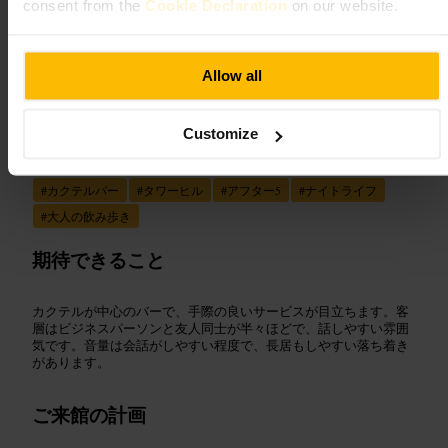
consent from the
Cookie Declaration
on our website.
“
落ち着いた雰囲気で一杯を楽しむ、タワー
ヒルのカクテルバー
”
Allow all
Customize
向いている
#
カクテルバー
#
タワーヒル
#
アフター5
#
ナイトライフ
#
大人の飲み歩き
期待できること
カクテルが中心のバーで、手際の良いサービスが目立ちます。客
層はビジネスパーソンと友人同士が半々ほどで、話しやすい雰囲
気です。音量は会話がしやすい程度で、長居もしやすい落ち着き
があります。
ご来館の計画