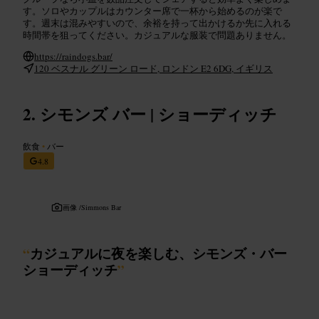
す。ソロやカップルはカウンター席で一杯から始めるのが楽で
す。週末は混みやすいので、余裕を持って出かけるか先に入れる
時間帯を狙ってください。カジュアルな服装で問題ありません。
https://raindogs.bar/
120 ベスナル グリーン ロード, ロンドン E2 6DG, イギリス
シモンズ バー | ショーディッチ
飲食
•
バー
4.8
画像 /
Simmons Bar
“
カジュアルに夜を楽しむ、シモンズ・バー
ショーディッチ
”