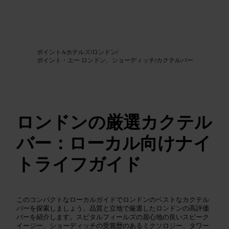
画像 /
Google AI
ポイントAホテルズ
/
ロンドン
/
ポイント・エー ロンドン、ショーディッチ
/
カクテルバー
ロンドンの厳選カクテル
バー：ローカル向けナイ
トライフガイド
このコンパクトなローカルガイドでロンドンのベストなカクテル
バーを探索しましょう。品質と立地で厳選したロンドンの高評価
バーを紹介します。スピタルフィールズの居心地の良いスピーク
イージー、ショーディッチの受賞歴のあるミクソロジー、タワー