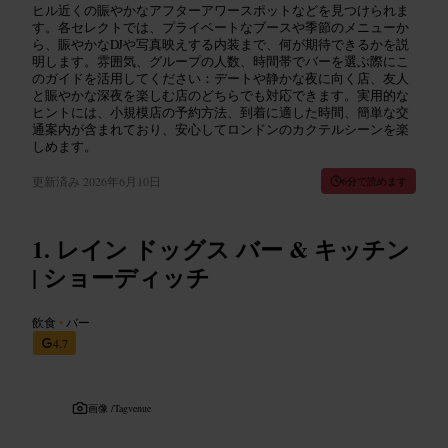
ヒル近くの賑やかなアフターアワースポットなどを見つけられま
す。各セレクトでは、プライベートなブースや季節のメニューか
ら、賑やかなDJや写真映えする内装まで、何が期待できるかを説
明します。雰囲気、グループの人数、時間帯でバーを選ぶ際にこ
のガイドを活用してください：デートや静かな夜に向く店、友人
と賑やかな深夜を楽しむ店のどちらでも対応できます。実用的な
ヒントには、小規模店の予約方法、到着に適した時間、簡単な交
通案内が含まれており、安心してロンドンのカクテルシーンを楽
しめます。
更新済み
2026年6月10日
6分で読めます
レイン ドッグス バー & キッチン
| ショーディッチ
飲食
•
バー
4.7
画像 /
Tagvenue