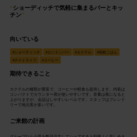
“
ショーディッチで気軽に集まるバーとキッ
チン
”
向いている
#
ショーディッチ
#
ロンドンバー
#
カクテル
#
気軽ごはん
#
ナイトライフ
#
コーヒー
期待できること
カクテルの種類が豊富で、コーヒーや軽食も提供します。内装は
コンパクトでカウンター席が使いやすいです。音量は夜になると
上がりますが、会話はしやすいレベルです。スタッフはフレンド
リーで地元客が多いです。
ご来館の計画
グループなら小皿を数品注文してシェアすると効率よく楽しめま