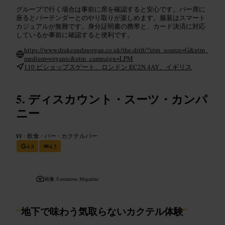
グループで行く場合は事前に席を確認すると安心です。バー席に
座るとバーテンダーとのやり取りが楽しめます。服装はスマート
カジュアルが無難です。身分証明書の携帯と、カード決済に対応
しているか事前に確認すると便利です。
https://www.drakeandmorgan.co.uk/the-drift/?utm_source=G&utm_
medium=organic&utm_campaign=LPM
110 ビショップスゲート、ロンドン EC2N 4AY、イギリス
ディスカウント・スーツ・カンパ
ニー
¥¥
•
飲食
•
バー
•
カクテルバー
4.8
4.5
画像 /
Luxurious Magazine
“
地下で味わう気取らないカクテル体験
”