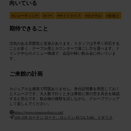
向いている
#
ショーディッチ
#
バー
#
ナイトライフ
#
カクテル
#
友達と
期待できること
活気のある雰囲気と音楽があります。スタッフは手早く対応する
ことが多く、テーブル席とカウンターで過ごし方を選べます。ド
リンク中心のメニュー構成で、会話や軽い飲み会に向いていま
す。
ご来館の計画
カジュアルな服装で問題ありません。身分証明書を用意しておく
とスムーズです。大人数で行くときは事前に席の空き具合を確認
すると安心です。飲み物の種類を試しながら、グループでシェア
して楽しんでください。
https://www.simmonsbar.co.uk/
104-108 カーテン ロード、ロンドン EC2A 3AH、イギリス