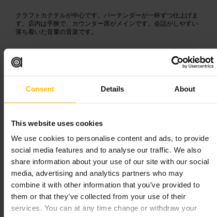
クラフトカクテルが中心です。バーテンダーが一杯ずつ仕上げま
す。店内は手狭で、カウンター席がメインです。会話がしやすい
落ち着いた音量の音楽です。
ご来館の計画
夕方以降に混みやすいので、早めの時間に行くと席を取りやすい
Consent
Details
About
です。グループで行く場合は事前に空席を確認してください。軽
い食事でつまみながら過ごすのに向いています。
http://www.barswift.com/
This website uses cookies
We use cookies to personalise content and ads, to provide
ザ・ドリフト
social media features and to analyse our traffic. We also
share information about your use of our site with our social
¥¥
•
飲食
•
バー
•
カクテルバー
media, advertising and analytics partners who may
4.4
4.5
combine it with other information that you’ve provided to
them or that they’ve collected from your use of their
画像 /
Excel London
services. You can at any time change or withdraw your