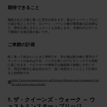
期待できること
舗装された小道と整った芝生が続きます。春はチューリップなど
の花が見どころです。ロバート・バーンズ像や軍関連の記念碑な
ど、歴史を感じるモニュメントも点在します。犬連れの人や一人
で腰掛ける地元客が多いです。
ご来館の計画
軽く座って休みたいときに便利です。持ち物は飲み物と薄手のブ
ランケットがあれば十分、ベンチが多いのでピクニックでも気軽
に過ごせます。ベビーカーや車椅子は舗装路で移動しやすいで
す。周辺の観光と組み合わせて、短い休憩ポイントとして計画す
ると効率的です。
https://www.westminster.gov.uk/leisure-libraries-and-community/pa
rks-and-open-spaces/parks
ザ・クイーンズ・ウォーク ～ ウ
ェストミンスター・ブリッジ