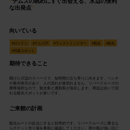
“
テムズの眺めにすぐ出会える、水辺の便利
な出発点
”
向いている
#
ロンドン
#
テムズ川
#
ウェストミンスター
#
散歩
#
観光
#
写真スポット
期待できること
開けた川辺のスペースで、短時間の立ち寄りに向きます。ベンチ
や案内表示があり、人の流れが途切れません。リバークルーズの
乗降場所なので、観光客と通勤客が混在します。周辺は歩いて回
れる観光スポットが多いです。
ご来館の計画
観光ルートの起点にすると効率的です。リバークルーズに乗るな
らチケット売り場を事前に確認してください。雨や風が強い日に