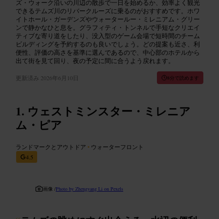
ズ・ウォーク沿いの川辺の散歩で一日を始めるか、効率よく観光
できるテムズ川のリバークルーズに乗るのがおすすめです。ホワ
イトホール・ガーデンズやウォータールー・ミレニアム・グリー
ンで静かなひと息を。グラフィティ・トンネルで手短なクリエイ
ティブな寄り道をしたり、没入型のゲーム会場で短時間のチーム
ビルディングを予約するのも良いでしょう。どの提案も近さ、利
便性、評価の高さを基準に選んであるので、中心部のホテルから
出て街を見て回り、夜の予定に間に合うよう戻れます。
更新済み
2026年6月10日
8分で読めます
ウェストミンスター・ミレニア
ム・ピア
ランドマークとアウトドア
•
ウォーターフロント
4.5
画像 /
Photo by Zhengyang Li on Pexels