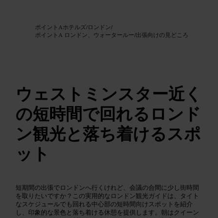
画像 /
Google AI
ポイントAホテルズ
/
ロンドン
/
ポイントA ロンドン、ウォータールー
/
出張向けの見どころ
ウェストミンスター近く
の短時間で回れるロンド
ン観光と落ち着けるスポ
ット
短期間の出張でロンドンへ行くけれど、会議の合間に少し街時間
を取りたいですか？この実用的なロンドン観光ガイドは、タイト
なスケジュールでも回れる中心部の短時間向けスポットを紹介
し、印象的な景色と落ち着ける休憩を提供します。朝はクイーン