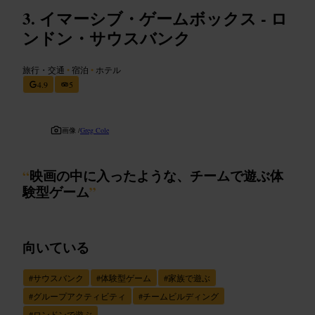
イマーシブ・ゲームボックス - ロ
ンドン・サウスバンク
旅行・交通
•
宿泊
•
ホテル
4.9
5
画像 /
Greg Cole
“
映画の中に入ったような、チームで遊ぶ体
験型ゲーム
”
向いている
#
サウスバンク
#
体験型ゲーム
#
家族で遊ぶ
#
グループアクティビティ
#
チームビルディング
#
ロンドンで遊ぶ