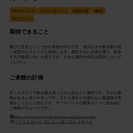
#
サウスバンク
#
ウォータールー
#
都会の緑
#
散歩
#
ピクニック
期待できること
開けた芝生といくつかの木陰が中心です。地元の人や観光客が短
い休憩やピクニックに利用します。舗装された歩道が通り、散歩
や犬の散策に向いた造りです。大きな施設や売店は期待しないで
ください。
ご来館の計画
近くのカフェで飲み物を買ってから向かうと便利です。小さな敷
物があると座りやすいです。子ども連れや犬連れなら最低限の準
備をしておくと安心です。サウスバンクの散策ルートに組み込む
と移動がスムーズです。
https://www.bost.org.uk/waterloo-millenium-green
ベイリス ロード, ロンドン SE1 7AA, イギリス