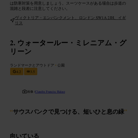
は防寒対策を用意しましょう。スーツケースがある場合は歩道の
混雑と段差に注意してください。
ヴィクトリア・エンバンクメント、ロンドン SW1A 2JH、イギ
リス
ウォータールー・ミレニアム・グ
リーン
ランドマークとアウトドア
•
公園
4.2
3.5
画像 /
Claudiu Francisc Halasz
“
サウスバンクで見つける、短いひと息の緑
”
向いている