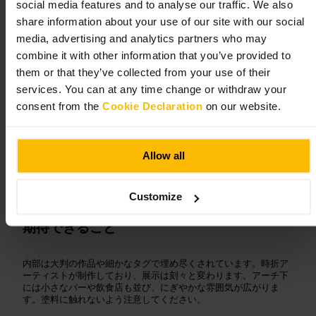
social media features and to analyse our traffic. We also
share information about your use of our site with our social
画像 /
Emma
media, advertising and analytics partners who may
combine it with other information that you’ve provided to
“
色と線が交差する、ロンドンのストリート
them or that they’ve collected from your use of their
アート回廊
”
services. You can at any time change or withdraw your
consent from the
Cookie Declaration
on our website.
向いている
Allow all
#
ストリートアート
#
グラフィティ
#
サウスバンク
#
写真スポット
#
ロンドン散歩
Customize
期待できること
内部は大判の作品や細かなタグで埋め尽くされています。時折ア
ーティストが制作しており、展示は刻々と変わります。アーチ下
には小さなバーや飲食店も並び、にぎやかな雰囲気が広がりま
す。塗料に触れないよう注意してください。