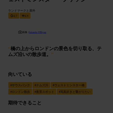
ランドマークと屋外
4.7
4.5
画像 /
Amanda O'Bryan
“
橋の上からロンドンの景色を切り取る、テ
ムズ沿いの散歩道。
”
向いている
#
サウスバンク
#
テムズ川
#
ウェストミンスター橋
#
ロンドン散歩
#
夜景スポット
#
写真好きと繋がりたい
期待できること