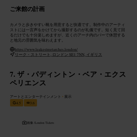
ご来館の計画
カメラと歩きやすい靴を用意すると快適です。制作中のアーティ
ストには一言声をかけてから撮影するのが礼儀です。短く見て回
るだけでも十分楽しめますが、近くのアーチ内のバーで休憩する
と地元の雰囲気を味わえます。
https://www.leakestreetarches.london/
リーク・ストリート, ロンドン SE1 7NN, イギリス
ザ・パディントン・ベア・エクス
ペリエンス
アートとエンターテインメント
•
展示
4.5
3.6
画像 /
London Tickets