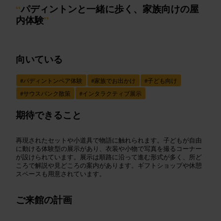
“
パディントンと一緒に歩く、家族向けの屋
内体験
”
向いている
#
パディントンベア体験
#
家族でお出かけ
#
子ども向け
#
サウスバンク散策
#
インタラクティブ展示
期待できること
再現されたセットや小道具で物語に触れられます。子どもが自由
に動ける体験型の展示があり、衣装や小物で写真を撮るコーナー
が設けられています。展示は順路に沿って進む形式が多く、所ど
ころで解説や見どころの案内があります。ギフトショップや休憩
スペースも用意されています。
ご来館の計画