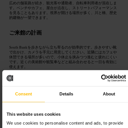
広めの舗装路が続き、観光客や通勤者、自転車利用者が混在しま
す。ベンチやカフェ、屋台が点在し、ストリートパフォーマンス
を見ることもあります。視界が開ける場所が多く、川と橋、歴史
的建物が一望できます。
ご来館の計画
South Bankを歩きながら立ち寄るのが効率的です。歩きやすい靴
で出かけ、カメラを手元に用意してください。近隣にはカフェや
休憩できる場所が多いので、小休止を挟みつつ進むと疲れにくい
です。近くの美術館や観覧車などと組み合わせると一日を有効に
使えます。
アイ・ピア、ロンドン SE1 7PB、イギリス
ザ・グラフィティ・トンネル
Consent
Details
About
芸術・エンターテインメント
•
公共アート
•
芸術・エンターテインメン
ト
•
博物館
•
名所・屋外
•
記念碑
•
芸術・エンターテインメント
•
アー
This website uses cookies
トギャラリー
•
ビジネス・専門サービス
•
イベントスペース
4.7
5
We use cookies to personalise content and ads, to provide