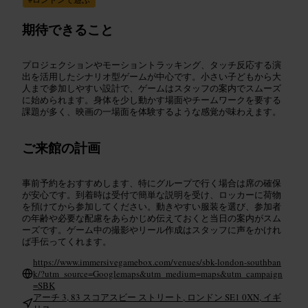
期待できること
プロジェクションやモーショントラッキング、タッチ反応する演
出を活用したシナリオ型ゲームが中心です。小さい子どもから大
人まで参加しやすい設計で、ゲームはスタッフの案内でスムーズ
に始められます。身体を少し動かす場面やチームワークを要する
課題が多く、映画の一場面を体験するような感覚が味わえます。
ご来館の計画
事前予約をおすすめします、特にグループで行く場合は席の確保
が安心です。到着時は受付で簡単な説明を受け、ロッカーに荷物
を預けてから参加してください。動きやすい服装を選び、参加者
の年齢や必要な配慮をあらかじめ伝えておくと当日の案内がスム
ーズです。ゲーム中の撮影やリール作成はスタッフに声をかけれ
ば手伝ってくれます。
https://www.immersivegamebox.com/venues/sbk-london-southban
k/?utm_source=Googlemaps&utm_medium=maps&utm_campaign
=SBK
アーチ 3, 83 スコアスビー ストリート, ロンドン SE1 0XN, イギ