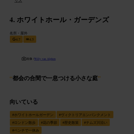
リス
ホワイトホール・ガーデンズ
名所・屋外
4.7
4.5
画像 /
Willy van Alphen
“
都会の合間で一息つける小さな庭
”
向いている
#
ホワイトホールガーデン
#
ヴィクトリアエンバンクメント
#
ロンドン散歩
#
花の季節
#
歴史散策
#
テムズ川沿い
#
ベンチで一休み