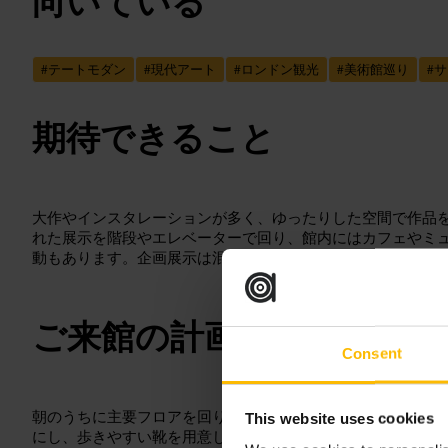
向いている
#
テートモダン
#
現代アート
#
ロンドン観光
#
美術館巡り
#
サ
期待できること
大作やインスタレーションが多く、ゆったりした空間で作品
れた展示を階段やエレベーターで回り、館内にはカフェやミ
動もあります。企画展示は混雑することがあるので展示ごと
ご来館の計画
Consent
朝のうちに主要フロアを回り、午後は特集展示やカフェで休
This website uses cookies
にし、歩きやすい靴を用意してください。音声ガイドや館内