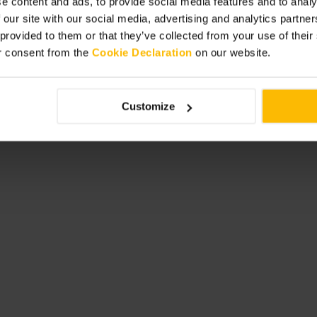
e content and ads, to provide social media features and to analy
。
 our site with our social media, advertising and analytics partn
 provided to them or that they’ve collected from your use of thei
r consent from the
Cookie Declaration
on our website.
ストリー
Customize