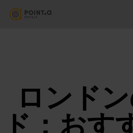
ロンドン
ド：おす