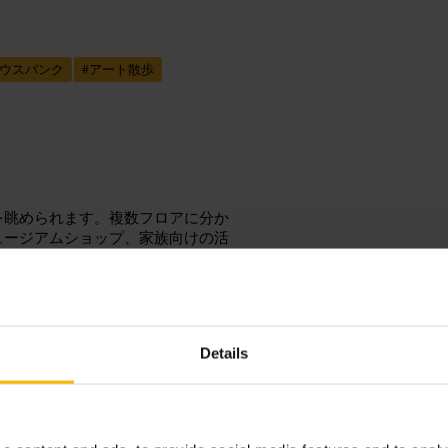
ウスバンク
#
アート散歩
を眺められます。複数フロアに分か
ュージアムショップ、家族向けの活
の案内を確認してください。
Details
むと無理がありません。荷物は軽め
ガイドを活用すると展示の理解が深