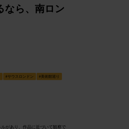
るなら、南ロン
術
#
サウスロンドン
#
美術館巡り
ネルがあり、作品に近づいて観察で