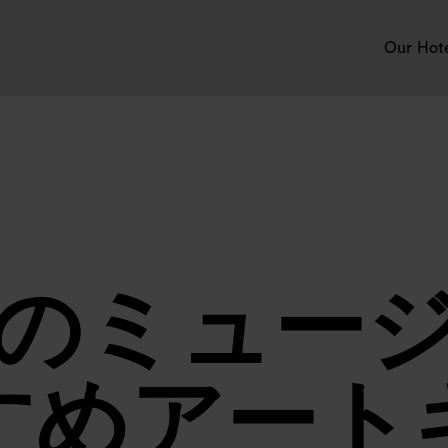
Our Hot
のミュー
すめアート