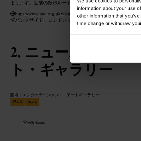
We use cookies to personalis
まります。近隣の散歩ルートと合わせると一日が充実します
information about your use of
https://www.tate.org.uk/visit/tate-modern
other information that you’ve
バンクサイド、ロンドン SE1 9TG、イギリス
time change or withdraw you
ニューポート・
ト・ギャラリー
芸術・エンターテインメント
•
アートギャラリー
4.6
4.4
画像 /
Dezeen