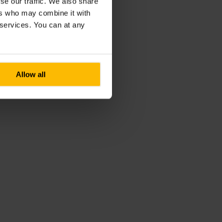
se our traffic. We also share
ers who may combine it with
r services. You can at any
Allow all