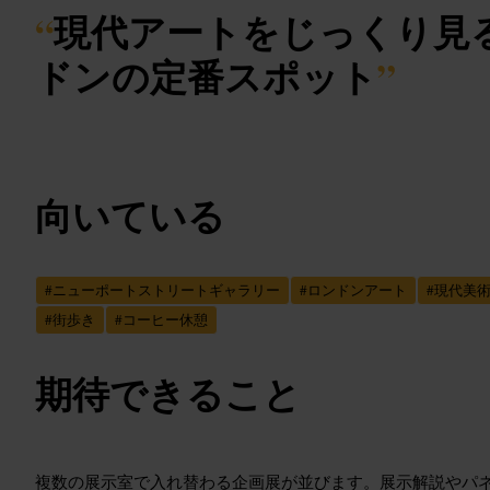
“
現代アートをじっくり見
ドンの定番スポット
”
向いている
#
ニューポートストリートギャラリー
#
ロンドンアート
#
現代美
#
街歩き
#
コーヒー休憩
期待できること
複数の展示室で入れ替わる企画展が並びます。展示解説やパ