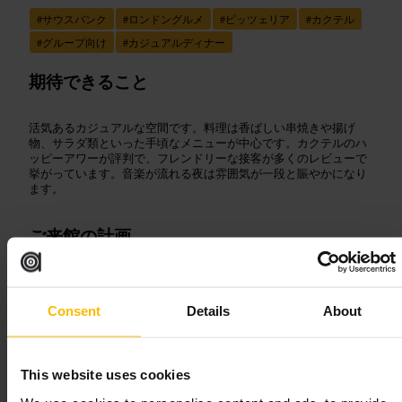
#
サウスバンク
#
ロンドングルメ
#
ピッツェリア
#
カクテル
#
グループ向け
#
カジュアルディナー
期待できること
活気あるカジュアルな空間です。料理は香ばしい串焼きや揚げ
物、サラダ類といった手頃なメニューが中心です。カクテルのハ
ッピーアワーが評判で、フレンドリーな接客が多くのレビューで
挙がっています。音楽が流れる夜は雰囲気が一段と賑やかになり
ます。
ご来館の計画
混雑する夜や週末は予約を検討してください。ハッピーアワーを
狙うとカクテルのコストパフォーマンスが良くなります。シェア
Consent
Details
About
プレートや串焼きは取り分けに向きます。メニューは日により一
部品切れがあることがあるので、目当てがある場合は着席後に早
めに注文すると安心です。
http://www.cubana.co.uk/
This website uses cookies
48 ローワー・マーシュ、ロンドン SE1 7AB、イギリス