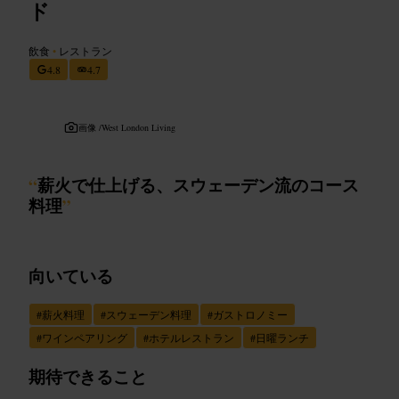
ド
飲食
•
レストラン
4.8
4.7
画像 /
West London Living
“
薪火で仕上げる、スウェーデン流のコース
料理
”
向いている
#
薪火料理
#
スウェーデン料理
#
ガストロノミー
#
ワインペアリング
#
ホテルレストラン
#
日曜ランチ
期待できること