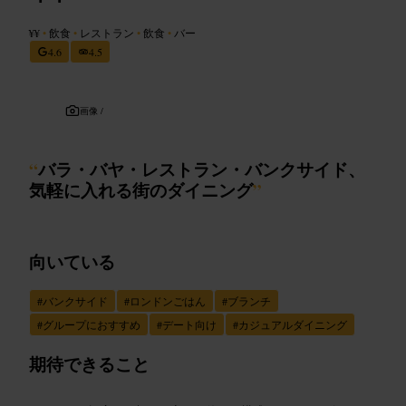
¥¥
•
飲食
•
レストラン
•
飲食
•
バー
4.6
4.5
画像 /
“
バラ・バヤ・レストラン・バンクサイド、
気軽に入れる街のダイニング
”
向いている
#
バンクサイド
#
ロンドンごはん
#
ブランチ
#
グループにおすすめ
#
デート向け
#
カジュアルダイニング
期待できること