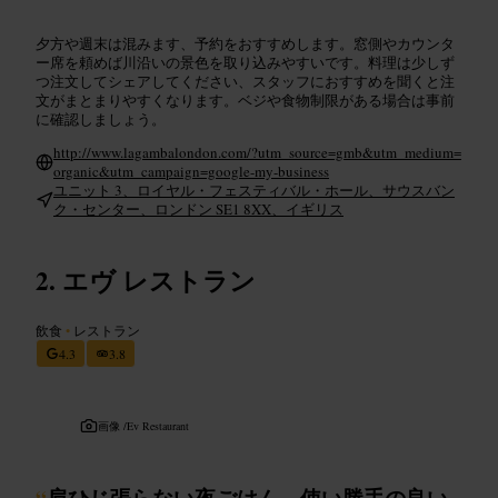
夕方や週末は混みます、予約をおすすめします。窓側やカウンタ
ー席を頼めば川沿いの景色を取り込みやすいです。料理は少しず
つ注文してシェアしてください、スタッフにおすすめを聞くと注
文がまとまりやすくなります。ベジや食物制限がある場合は事前
に確認しましょう。
http://www.lagambalondon.com/?utm_source=gmb&utm_medium=
organic&utm_campaign=google-my-business
ユニット 3、ロイヤル・フェスティバル・ホール、サウスバン
ク・センター、ロンドン SE1 8XX、イギリス
エヴ レストラン
飲食
•
レストラン
4.3
3.8
画像 /
Ev Restaurant
“
肩ひじ張らない夜ごはん、使い勝手の良い