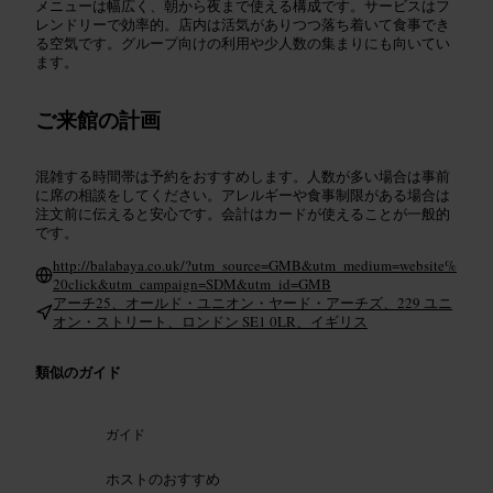
メニューは幅広く、朝から夜まで使える構成です。サービスはフ
レンドリーで効率的。店内は活気がありつつ落ち着いて食事でき
る空気です。グループ向けの利用や少人数の集まりにも向いてい
ます。
ご来館の計画
混雑する時間帯は予約をおすすめします。人数が多い場合は事前
に席の相談をしてください。アレルギーや食事制限がある場合は
注文前に伝えると安心です。会計はカードが使えることが一般的
です。
http://balabaya.co.uk/?utm_source=GMB&utm_medium=website%
20click&utm_campaign=SDM&utm_id=GMB
アーチ25、オールド・ユニオン・ヤード・アーチズ、229 ユニ
オン・ストリート、ロンドン SE1 0LR、イギリス
類似のガイド
ガイド
ホストのおすすめ