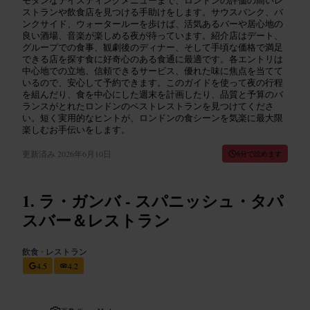
ストランや飲食店を見つける手助けをします。サウスバンク、バ
ンクサイド、ウォータールーを歩けば、活気あるバーや居心地の
良い酒場、音楽が楽しめる夜が待っています。紹介店はデート、
グループでの食事、観劇後のディナー、そして手頃な価格で満足
できる店を探す食に好奇心のある食通に最適です。各エントリは
中心地での立地、信頼できるサービス、優れた味に焦点を当てて
いるので、安心して予約できます。このガイドを使って夜の行程
を組んだり、食を中心にした週末を計画したり、品質と予算のバ
ランスがとれたロンドンのベストレストランを見つけてくださ
い。短く実用的なヒントが、ロンドンの食シーンを気楽に最大限
楽しむお手伝いをします。
更新済み
2026年6月10日
8分で読めます
ラ・ガンバ - スパニッシュ・タパ
スバー＆レストラン
飲食
•
レストラン
4.5
4.2