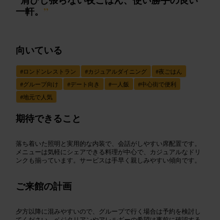
一軒。
”
向いている
#
ロンドンレストラン
#
カジュアルダイニング
#
夜ごはん
#
グループ向け
#
デート向き
#
一人飯
#
中心街で便利
#
地元で人気
期待できること
落ち着いた照明と実用的な内装で、会話がしやすい席配置です。
メニューは気軽にシェアできる料理が中心で、カジュアルなドリ
ンクも揃っています。サービスは手早く親しみやすい傾向です。
ご来館の計画
夕方以降に混みやすいので、グループで行く場合は予約を検討し
てください。ベジタリアンやアレルギーの希望は事前に確認する