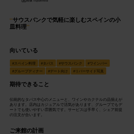
画像 /
SquareMeal
“
サウスバンクで気軽に楽しむスペインの小
皿料理
”
向いている
#
スペイン料理
#
タパス
#
サウスバンク
#
ワインバー
#
グループディナー
#
デート向け
#
リバーサイド写真
期待できること
伝統的なタパス中心のメニューと、ワインやカクテルの品揃えが
あります。店内はカジュアルで活気があります、グループでもデ
ートでも使いやすい雰囲気です。サービスは手早く、シェア前提
の注文が合います。
ご来館の計画