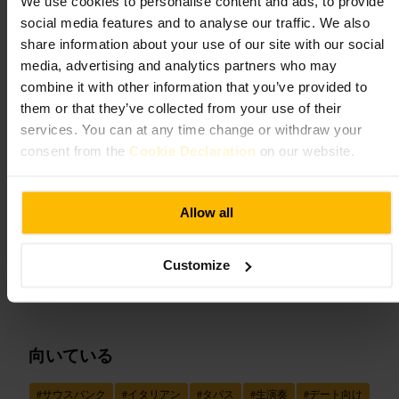
We use cookies to personalise content and ads, to provide
social media features and to analyse our traffic. We also
ストリングス - イタリアン ＆ ス
share information about your use of our site with our social
パニッシュ レストラン - ギター ラ
media, advertising and analytics partners who may
イブ ミュージック
combine it with other information that you’ve provided to
them or that they’ve collected from your use of their
services. You can at any time change or withdraw your
飲食
•
レストラン
•
スペイン料理店
•
タパスレストラン
4.5
4.5
consent from the
Cookie Declaration
on our website.
画像 /
Strings - Italian & Spanish Restaurant - Guitar Live Music
Allow all
“
ギターの生演奏とタパス、サウスバンクで
Customize
落ち着いた食事体験
”
向いている
#
サウスバンク
#
イタリアン
#
タパス
#
生演奏
#
デート向け