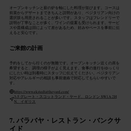
オープンキッチンと薪の炉を軸にした料理が並びます。コースは
前菜からデザートまできちんと説明があり、ベジタリアン向けの
選択肢も用意されることが多いです。スタッフはフレンドリーで
説明が丁寧なことが多く、ワインの提案も受けられます。サービ
スや皿構成は回によって差があるため、好みやペースを事前に伝
えると安心です。
ご来館の計画
予約をしてから行くのが無難です。オープンキッチン近くの席を
希望すると、調理の様子がよく見えます。食事の進行をゆっくり
にしたい時は到着時にスタッフに伝えてください。ベジタリアン
対応やアレルギーの相談も事前連絡で対応してもらいやすいで
す。
https://www.ekstedtattheyard.com/
3-5 グレート・スコットランド・ヤード、ロンドン SW1A 2H
N、イギリス
バラバヤ・レストラン・バンクサ
イド