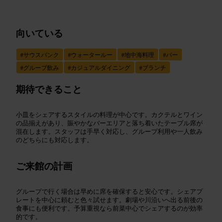
向いている
#
サウスバンク
#
ウォータールー
#
地中海料理
#
バー
#
グループ飲み
#
カジュアルダイニング
#
ブランチ
期待できること
小皿をシェアするスタイルの料理が中心です。カクテルとワイン
の品揃えがあり、賑やかなバーエリアと落ち着いたテーブル席が
混在します。スタッフは手早く対応し、グループ利用や一人飲み
のどちらにも対応します。
ご来館の計画
グループで行く場合は早めに席を確保すると安心です。シェアプ
レートを中心に頼むと色々試せます。劇場や川沿いへ出る前後の
食事にも便利です。予算重視なら前菜中心でシェアするのが効率
的です。