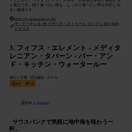
と安心です。軽く食べたい時も、しっかり食べたい時も対応しや
すい構成です。
https://evrestaurant.co.uk/
ザ・アーチェス, 98 イザベラ・ストリート, ロンドン SE1 8DD,
イギリス
フィフス・エレメント - メディタ
レニアン・タバーン - バー・アン
ド・キッチン・ウォータールー
旅行と交通
•
宿泊施設
•
ホテル
4.6
4.5
画像 /
S. Papadakis
“
サウスバンクで気軽に地中海を味わう一
軒。
”