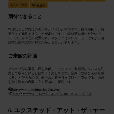
#
グループで
#
家族連れ
期待できること
料理はシェア向けのタパスとメインが中心です。盛りが良く、前
菜だけで満足できることが多いです。内装は落ち着いた装いで、
テーブル席中心の配置です。スタッフはフレンドリーですが、混
雑時は提供にやや時間がかかることがあります。
ご来館の計画
グループなら事前に席を確保してください。数種類のタパスを注
文して取り分けると効率よく楽しめます。店内はややひんやり感
じることがあるので、薄手の上着を持って行くと安心です。周辺
を歩く観光の合間に立ち寄るのに便利です。
https://www.thestringslondon.com/
ベルヴェデーレ・ロード, ロンドン SE1 7GA, イギリス
エクステッド・アット・ザ・ヤー