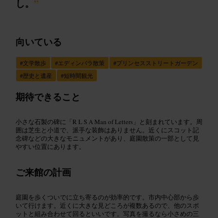
し。
”
向いている
#
文学散歩
#
エディンバラ散策
#
プリンセスストリートガーデン
#
歴史と遺産
#
短時間観光
期待できること
小さな石製の碑に「R L S A Man of Letters」と刻まれています。周
囲は芝生と小道で、派手な装飾はありません。近くにスコット記
念碑などの大きなモニュメントがあり、庭園散策の一部として見
やすい位置にあります。
ご来館の計画
庭園を歩くついでに立ち寄るのが効率的です。市内中心部から歩
いて行けます。近くに大きな見どころが複数あるので、他のスポ
ットと組み合わせて回るといいです。写真を撮るなら小さめの三