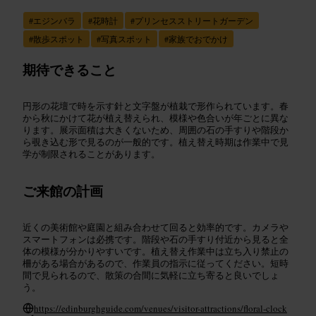
#
エジンバラ
#
花時計
#
プリンセスストリートガーデン
#
散歩スポット
#
写真スポット
#
家族でおでかけ
期待できること
円形の花壇で時を示す針と文字盤が植栽で形作られています。春
から秋にかけて花が植え替えられ、模様や色合いが年ごとに異な
ります。展示面積は大きくないため、周囲の石の手すりや階段か
ら覗き込む形で見るのが一般的です。植え替え時期は作業中で見
学が制限されることがあります。
ご来館の計画
近くの美術館や庭園と組み合わせて回ると効率的です。カメラや
スマートフォンは必携です。階段や石の手すり付近から見ると全
体の模様が分かりやすいです。植え替え作業中は立ち入り禁止の
柵がある場合があるので、作業員の指示に従ってください。短時
間で見られるので、散策の合間に気軽に立ち寄ると良いでしょ
う。
https://edinburghguide.com/venues/visitor-attractions/floral-clock