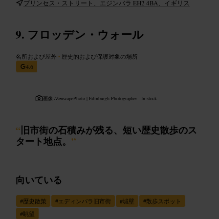
プリンセス・ストリート、エジンバラ EH2 4BA、イギリス
フロッデン・ウォール
名所および屋外
•
歴史的および保護対象の場所
4.6
画像 /
ZenscapePhoto | Edinburgh Photographer · In stock
“
旧市街の石積みが残る、短い歴史散歩のス
タート地点。
”
向いている
#
歴史散策
#
エディンバラ旧市街
#
城壁
#
散歩スポット
#
眺望