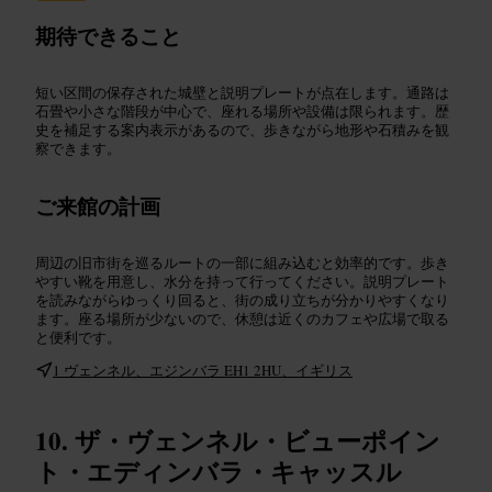
期待できること
短い区間の保存された城壁と説明プレートが点在します。通路は
石畳や小さな階段が中心で、座れる場所や設備は限られます。歴
史を補足する案内表示があるので、歩きながら地形や石積みを観
察できます。
ご来館の計画
周辺の旧市街を巡るルートの一部に組み込むと効率的です。歩き
やすい靴を用意し、水分を持って行ってください。説明プレート
を読みながらゆっくり回ると、街の成り立ちが分かりやすくなり
ます。座る場所が少ないので、休憩は近くのカフェや広場で取る
と便利です。
1 ヴェンネル、エジンバラ EH1 2HU、イギリス
ザ・ヴェンネル・ビューポイン
ト・エディンバラ・キャッスル