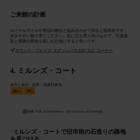
ご来館の計画
ロイヤルマイルや周辺の教会と組み合わせて回ると効率的です。
歩きやすい靴で来てください。短い立ち寄り向けなので、写真撮
影と周囲の景色を楽しむ計画にすると良いです。
マウンド・プレイス, エディンバラ EH1 2LU, ユーケー
ミルンズ・コート
名所と屋外
•
史跡・保護対象地
4.7
5
画像 /
UOE Accommodation - The University of Edinburgh
“
ミルンズ・コートで旧市街の石造りの路地
を見つける
”