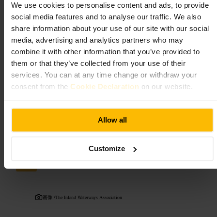
We use cookies to personalise content and ads, to provide
social media features and to analyse our traffic. We also
ご来館の計画
share information about your use of our site with our social
media, advertising and analytics partners who may
市内中心部の散策ルートに組み込むと無理なく回れます。屋外の
combine it with other information that you’ve provided to
場所なので天候に合わせた服装で出かけてください。ベンチやト
イレが近くにない場合があるため、短時間の見学を想定して軽い
them or that they’ve collected from your use of their
飲み物を持っておくと安心です。
services. You can at any time change or withdraw your
http://www.megalithic.co.uk/article.php?sid=30769
consent from the
Cookie Declaration
on our website.
ゲデス・ガーデン、レディ・ウィンド、エディンバラ EH1 2J
A、イギリス
Allow all
ロックリン・ベイスン
Customize
名所と屋外
•
ウォーターフロント
4.4
画像 /
The Inland Waterways Association