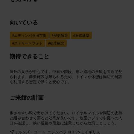
向いている
#
エディンバラ旧市街
#
歴史散策
#
石造建築
#
ストリートフォト
#
徒歩観光
期待できること
屋外の見学が中心です。中庭や階段、細い路地の景観を間近で見
られます。商業施設は限られるため、トイレや休憩は周辺の施設
を利用する想定で動くと安心です。
ご来館の計画
歩きやすい靴で出かけてください。ロイヤルマイルや周辺の史跡
と組み合わせて回ると効率が良いです。地図アプリで中庭への入
口を確認し、狭い通路や段差に注意しながら散策しましょう。
ミルンズ・コート, エジンバラ EH1 2NE, イギリス