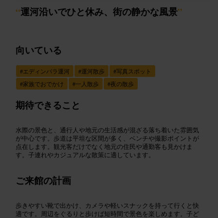
“
運河沿いでひと休み、街の静かな風景
”
向いている
#
エディンバラ運河
#
運河散歩
#
写真スポット
#
家族でおでかけ
#
一人散歩
#
夜の散歩
期待できること
水際の景色と、通行人や地元の生活感が混ざる落ち着いた雰囲気
が中心です。歩道は平坦な区間が多く、ベンチや撮影ポイントが
点在します。観光客だけでなく地元の住民や通勤客も見かけま
す。子連れやカジュアルな散策に適しています。
ご来館の計画
歩きやすい靴で出かけ、カメラや軽いスナックを持って行くと快
適です。周辺をぐるりと歩けば短時間で景色を楽しめます。子ど