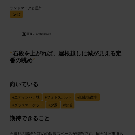
ランドマークと屋外
4.7
画像 /
Locationscout
“
石段を上がれば、屋根越しに城が見える定
番の眺め
”
向いている
#
エディンバラ城
#
フォトスポット
#
旧市街散歩
#
グラスマーケット
#
夕景
#
朝活
期待できること
石造りの階段と狭めの観覧スペースが特徴です。周囲は旧市街ら