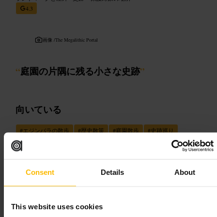
4.3
画像 /
The Megalithic Portal
“
庭園の片隅に残る小さな史跡
”
向いている
#
エジンバラの散歩
#
歴史散策
#
庭園散歩
#
史跡巡り
#
ポーツバーグストーン
期待できること
Consent
Details
About
小ぶりな石の標識が地面近くにあり、周囲は木や植栽に囲まれて
います。短時間で見て回れる場所なので、散歩コースの一部とし
て気軽に訪ねられます。近くで石の形や質感を観察するのがおす
This website uses cookies
すめです。