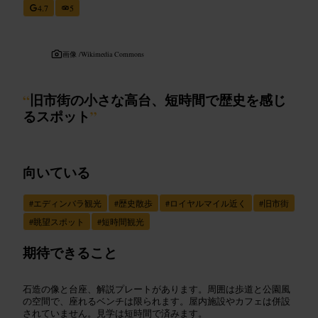
4.7
5
画像 /
Wikimedia Commons
“
旧市街の小さな高台、短時間で歴史を感じ
るスポット
”
向いている
#
エディンバラ観光
#
歴史散歩
#
ロイヤルマイル近く
#
旧市街
#
眺望スポット
#
短時間観光
期待できること
石造の像と台座、解説プレートがあります。周囲は歩道と公園風
の空間で、座れるベンチは限られます。屋内施設やカフェは併設
されていません。見学は短時間で済みます。