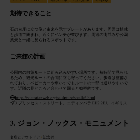
期待できること
石の台座に立つ像と由来を示すプレートがあります。周囲は植栽
と歩道で囲まれ、近くにベンチが並びます。周辺の街並みや公園
風景と一緒に見られるスポットです。
ご来館の計画
公園内の散策ルートに組み込みやすい場所です。短時間で見られ
るため、観光ルートの合間に立ち寄ってください。歩道は整備さ
れており、ベビーカーや車いすでもルートの一部は通りやすいで
す。近隣の見どころと合わせて回ると効率的です。
https://victorianweb.org/sculpture/steell/6.html
3 プリンセス・ストリート、エディンバラ EH2 2EJ、イギリス
ジョン・ノックス・モニュメント
名所とアウトドア
•
記念碑