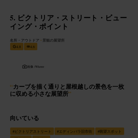
ビクトリア・ストリート・ビュー
イング・ポイント
名所・アウトドア
•
景観の展望所
4.8
4.6
画像 /
Wheree
“
カーブを描く通りと屋根越しの景色を一枚
に収める小さな展望所
”
向いている
#
ビクトリアストリート
#
エディンバラ旧市街
#
眺望スポット