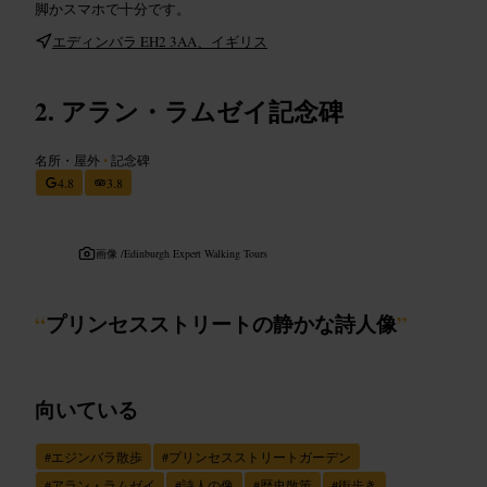
脚かスマホで十分です。
エディンバラ EH2 3AA、イギリス
アラン・ラムゼイ記念碑
名所・屋外
•
記念碑
4.8
3.8
画像 /
Edinburgh Expert Walking Tours
“
プリンセスストリートの静かな詩人像
”
向いている
#
エジンバラ散歩
#
プリンセスストリートガーデン
#
アラン・ラムゼイ
#
詩人の像
#
歴史散策
#
街歩き