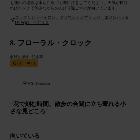
も連れの場合は水辺に近づく際に注意してください。天気が良け
ればベンチで休みながらのんびり過ごすのが向いています。
ロックリン・ベイスン、ファウンテンブリッジ、エジンバラ E
H3 9QG、イギリス
フローラル・クロック
名所と屋外
•
記念碑
4.4
4.1
画像 /
Tripadvisor
“
花で刻む時間、散歩の合間に立ち寄れる小
さな見どころ
”
向いている