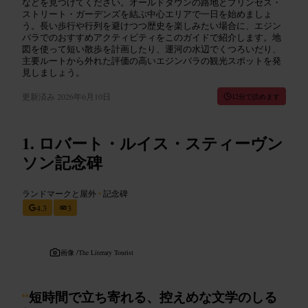
などを見つけてください。オールドタウンの路地とプリンセス・
ストリート・ガーデンズを結ぶ中心エリアで一日を始めましょ
う。長い歩行や行列を避けつつ歴史を楽しみたい場合に、エジン
バラでのおすすめアクティビティをこのガイドで紹介します。地
図を使って短い散歩を計画したり、運河の水辺でくつろいだり、
主要ルートから外れた評価の高いエジンバラの観光スポットを発
見しましょう。
更新済み
2026年6月10日
12分で読めます
ロバート・ルイス・スティーヴン
ソン記念碑
ランドマークと屋外
•
記念碑
4.3
3
画像 /
The Literary Tourist
“
短時間で立ち寄れる、控えめな文学のしる