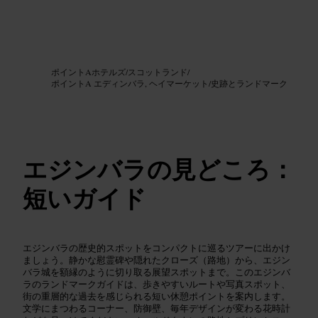
画像 /
Google AI
ポイントAホテルズ
/
スコットランド
/
ポイントA エディンバラ, ヘイマーケット
/
史跡とランドマーク
エジンバラの見どころ：
短いガイド
エジンバラの歴史的スポットをコンパクトに巡るツアーに出かけ
ましょう。静かな慰霊碑や隠れたクローズ（路地）から、エジン
バラ城を額縁のように切り取る展望スポットまで。このエジンバ
ラのランドマークガイドは、歩きやすいルートや写真スポット、
街の重層的な過去を感じられる短い休憩ポイントを案内します。
文学にまつわるコーナー、防御壁、毎年デザインが変わる花時計