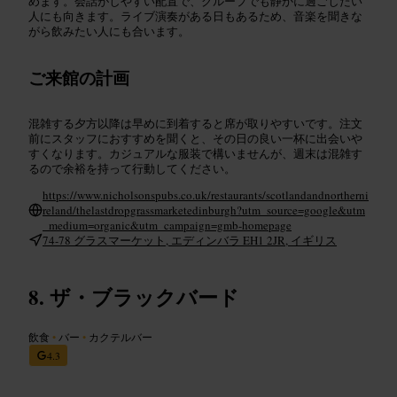
めます。会話がしやすい配置で、グループでも静かに過ごしたい
人にも向きます。ライブ演奏がある日もあるため、音楽を聞きな
がら飲みたい人にも合います。
ご来館の計画
混雑する夕方以降は早めに到着すると席が取りやすいです。注文
前にスタッフにおすすめを聞くと、その日の良い一杯に出会いや
すくなります。カジュアルな服装で構いませんが、週末は混雑す
るので余裕を持って行動してください。
https://www.nicholsonspubs.co.uk/restaurants/scotlandandnortherni
reland/thelastdropgrassmarketedinburgh?utm_source=google&utm
_medium=organic&utm_campaign=gmb-homepage
74-78 グラスマーケット, エディンバラ EH1 2JR, イギリス
ザ・ブラックバード
飲食
•
バー
•
カクテルバー
4.3