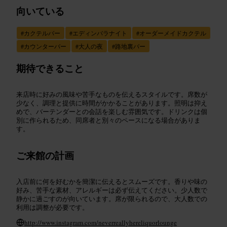
向いている
#
カクテルバー
#
エディンバラナイト
#
オーダーメイドカクテル
#
カウンターバー
#
大人の夜
#
路地裏バー
期待できること
来店時に好みの風味や苦手なものを伝えるスタイルです。席数が
少なく、調理と提供に時間がかかることがあります。照明は抑え
めで、バーテンダーとの会話を楽しむ雰囲気です。ドリンクは個
別に作られるため、同席者と別々のペースになる場合がありま
す。
ご来館の計画
入店前に何を好むかを簡潔に伝えるとスムーズです。香りや味の
好み、苦手な素材、アレルギーは必ず伝えてください。少人数で
静かに過ごすのが向いています。席が限られるので、大人数での
利用は調整が必要です。
http://www.instagram.com/neverreallyhereliquorlounge