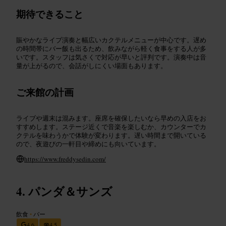
期待できること
賑やかなライブ演奏と幅広いカクテルメニューが中心です。遅め
の時間帯にバー飯も出るため、飲みながら軽く食事をする人が多
いです。スタッフは気さくで対応が早いと評判です。演奏中は音
量が上がるので、会話がしにくい場面もあります。
ご来館の計画
ライブや週末は混みます。座席を確保したいなら早めの入店をお
すすめします。ステージ近くで音楽を楽しむか、カウンターでカ
クテルを味わうかで体験が変わります。遅い時間まで開いている
ので、夜遊びの一軒目や締めにも向いています。
https://www.freddysedin.com/
パンダ＆サンズ
飲食
•
バー
4.6
4.5