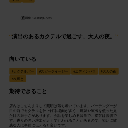
画像 /
Edinburgh News
“
演出のあるカクテルで過ごす、大人の夜。
”
向いている
#
カクテルバー
#
スピークイージー
#
エディンバラ
#
大人の夜
#
友達と
期待できること
店内はこぢんまりして照明は落ち着いています。バーテンダーが
目の前でカクテルを仕上げる場面が多く、燻製や演出を使った見
た目の派手さがあります。会話を楽しめる音量で、接客は親切で
す。香りの強い演出が近くで行われることがあるので、匂いに敏
感な人は事前に伝えると良いです。