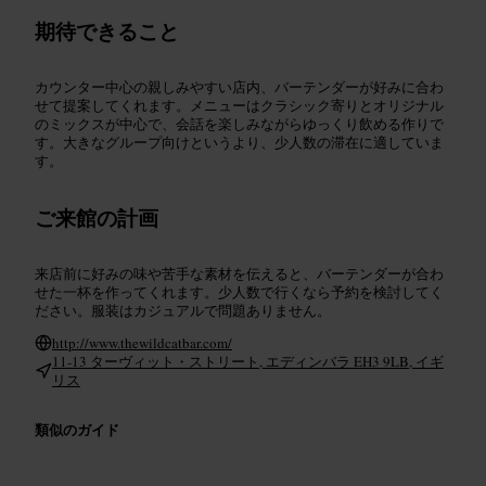
期待できること
カウンター中心の親しみやすい店内、バーテンダーが好みに合わ
せて提案してくれます。メニューはクラシック寄りとオリジナル
のミックスが中心で、会話を楽しみながらゆっくり飲める作りで
す。大きなグループ向けというより、少人数の滞在に適していま
す。
ご来館の計画
来店前に好みの味や苦手な素材を伝えると、バーテンダーが合わ
せた一杯を作ってくれます。少人数で行くなら予約を検討してく
ださい。服装はカジュアルで問題ありません。
http://www.thewildcatbar.com/
11-13 ターヴィット・ストリート, エディンバラ EH3 9LB, イギ
リス
類似のガイド