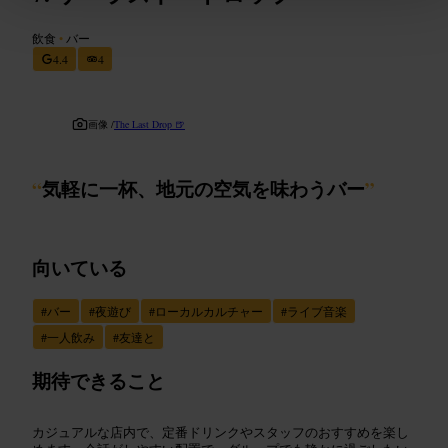
飲食
•
バー
4.4
4
画像 /
The Last Drop 🍺
“
気軽に一杯、地元の空気を味わうバー
”
向いている
#
バー
#
夜遊び
#
ローカルカルチャー
#
ライブ音楽
#
一人飲み
#
友達と
期待できること
カジュアルな店内で、定番ドリンクやスタッフのおすすめを楽し