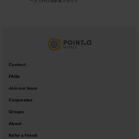
一人で行ける飲食スポット
Contact
FAQs
Join our team
Corporates
Groups
About
Refer a friend