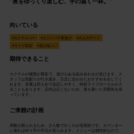
“
夜をゆっくり楽しむ、手の届く一杯。
”
向いている
#
カクテルバー
#
エジンバラ夜遊び
#
大人のデート
#
ライブ音楽
#
居心地いい
期待できること
カクテルの種類が豊富で、遊び心ある組み合わせが並びます。ス
タッフは気配りが行き届き、注文に合わせたおすすめを出してく
れます。音量は控えめで会話しやすく、時折ライブボーカルが入
ることもあります。店内は広くないため、落ち着いた雰囲気を保
っています。
ご来館の計画
席数が限られるため、少人数で行くのが現実的です。カウンター
に座れば作り手の手元が見られます。メニューは個性的なので、