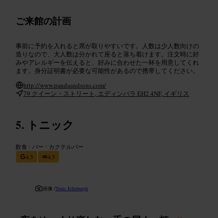
ご来館の計画
事前に予約を入れると席が取りやすいです。人数は少人数向けの
造りなので、大人数は分かれて座ると落ち着けます。注文時に好
みやアレルギーを伝えると、好みに合わせた一杯を用意してくれ
ます。身分証明書が必要な可能性があるので携帯してください。
http://www.pandaandsons.com/
79 クイーン・ストリート, エディンバラ EH2 4NF, イギリス
トニック
飲食
•
バー
•
カクテルバー
4.5
4.5
画像 /
Tonic Edinburgh