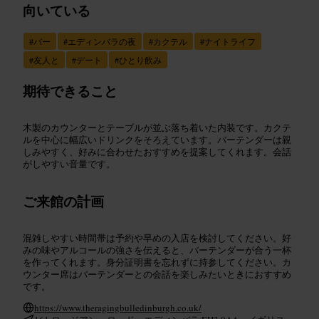
向いている
#
バー
#
エディンバラの夜
#
カクテル
#
ナイトライフ
#
友人と
#
デート
#
ひとり飲み
期待できること
木製のカウンターとテーブルが並ぶ落ち着いた内装です。カクテ
ルを中心に幅広いドリンクをそろえています。バーテンダーは親
しみやすく、好みに合わせたおすすめを提案してくれます。会話
がしやすい音量です。
ご来館の計画
混雑しやすい時間帯は予約や早めの入店を検討してください。好
みの味やアルコールの強さを伝えると、バーテンダーが合う一杯
を作ってくれます。身分証明書を忘れずに持参してください。カ
ウンター席はバーテンダーとの会話を楽しみたいときにおすすめ
です。
https://www.theragingbulledinburgh.co.uk/