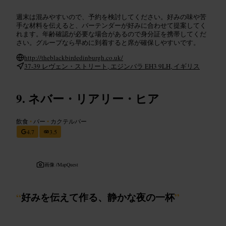
週末は混みやすいので、予約を検討してください。好みの味や苦
手な材料を伝えると、バーテンダーが好みに合わせて提案してく
れます。年齢確認が必要な場合があるので身分証を携帯してくだ
さい。グループなら早めに到着すると席が確保しやすいです。
http://theblackbirdedinburgh.co.uk/
37-39 レヴェン・ストリート, エジンバラ EH3 9LH, イギリス
ネバー・リアリー・ヒア
飲食
•
バー
•
カクテルバー
4.7
3.5
画像 /
MapQuest
“
好みを伝えて作る、静かな夜の一杯
”