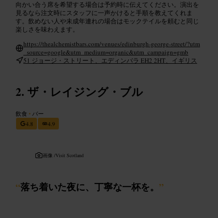
向かい合う席を希望する場合は予約時に伝えてください。演出を
見るなら注文時にスタッフに一声かけると手順を教えてくれま
す。飲めない人や未成年連れの場合はモックテイルを頼むと同じ
楽しさを味わえます。
https://thealchemistbars.com/venues/edinburgh-george-street/?utm
_source=google&utm_medium=organic&utm_campaign=gmb
51 ジョージ・ストリート、エディンバラ EH2 2HT、イギリス
ザ・レイジング・ブル
飲食
•
バー
4.8
4.9
画像 /
Visit Scotland
“
落ち着いた夜に、丁寧な一杯を。
”