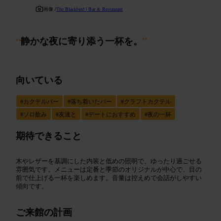
画像 /
The Blackbird | Bar & Restaurant
“
静かな夜に寄り添う一杯を。
”
向いている
#
カクテルバー
#
落ち着いたバー
#
クラフトカクテル
#
ソロ飲み
#
友達と
#
デートにおすすめ
#
夜の一杯
期待できること
木やレザーを基調にした内装と低めの照明で、ゆったり過ごせる
雰囲気です。メニューは定番と季節のオリジナルが中心で、目の
前で仕上げる一杯を楽しめます。音量は控えめで会話がしやすい
傾向です。
ご来館の計画