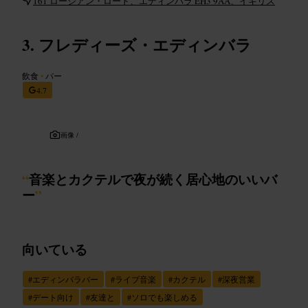
161 ロージアン・ロード、エディンバラ EH3 9AA、イギリス
フレディーズ・エディンバラ
飲食
•
バー
4.7
画像 /
“
音楽とカクテルで夜が続く居心地のいいバ
ー
”
向いている
#
エディンバラバー
#
ライブ音楽
#
カクテル
#
深夜営業
#
デート向け
#
友達と
#
ソロでも楽しめる