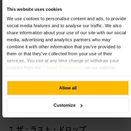
#
エジンバラ
#
ニュータウン
#
バー
#
カクテル
#
ラウンジ
This website uses cookies
#
夜の一杯
We use cookies to personalise content and ads, to provide
期待できること
social media features and to analyse our traffic. We also
share information about your use of our site with our social
media, advertising and analytics partners who may
コンパクトな店内にカウンター席とテーブル席が並びます。ドリ
ンク中心のメニューが用意されることが多く、カクテルや一杯を
combine it with other information that you’ve provided to
じっくり楽しむ人が多いです。照明は落ち着いていて、静かに会
them or that they’ve collected from your use of their
話できる時間帯と賑やかな時間帯が混在します。
services. You can at any time change or withdraw your
consent from the
Cookie Declaration
on our website.
ご来館の計画
週末や夕方は混みやすいので、少人数でも早めの到着か予約を検
Allow all
討してください。会話を楽しみたいならカウンター席、グループ
利用ならテーブル席が使いやすいです。服装はスマートカジュア
ルが無難です。
Customize
https://www.bramblebar.co.uk/
ザ・ラスト・ドロップ