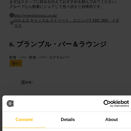
まずはスタッフに好みを伝えておすすめを頼んでみてください。
グループなら順番にシェアして色々試すと効率的です。
http://www.bar-tonic.co.uk/
34A エヌ キャッスル ストリート、エジンバラ EH2 3BN、イギ
リス
ブランブル・バー＆ラウンジ
飲食
•
バー
•
飲食
•
バー
•
カクテルバー
4.7
画像 /
“
ニュータウンで評判の一杯
”
Consent
Details
About
向いている