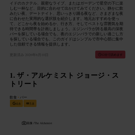
イドのカクテル、親密なライブ、またはガーデンで星空の下に楽
しむ一杯など、目的に合わせて出かけてみてください。静かに飲
みたい夜、デートナイト、思いっきり踊る夜など、さまざまな夜
に合わせた実用的な選択肢を紹介します。地元おすすめを使っ
て、どこから夜を始めるか、行き方、そしてベストな雰囲気を期
待できる時間帯を計画しましょう。エジンバラが誇る最高の深夜
バーを探している場合でも、夜のエジンバラでの新しい過ごし方
を探している場合でも、このガイドはシンプルで市中心部に集中
した信頼できる情報を提供します。
更新済み
2026年6月10日
12分で読めます
ザ・アルケミスト ジョージ・ス
トリート
飲食
•
バー
4.6
3.8
画像 /
The Alchemist