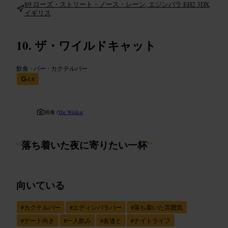
89 ローズ・ストリート・ノース・レーン, エジンバラ EH2 3DX,
イギリス
ザ・ワイルドキャット
飲食
•
バー
•
カクテルバー
4.8
画像 /
The Wildcat
“
落ち着いた夜に寄りたい一杯
”
向いている
#
カクテルバー
#
エディンバラバー
#
落ち着いた雰囲気
#
デート向き
#
一人飲み
#
友達と
#
ナイトライフ