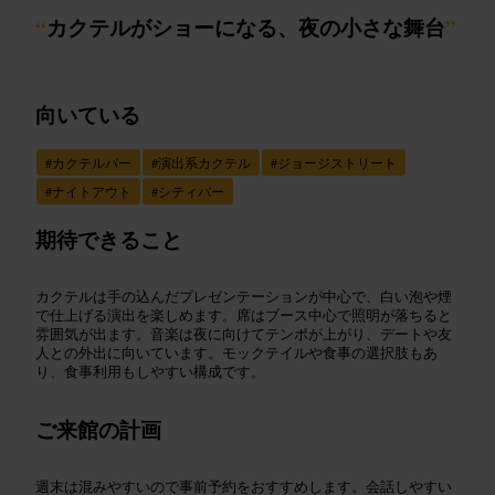
“
カクテルがショーになる、夜の小さな舞台
”
向いている
#
カクテルバー
#
演出系カクテル
#
ジョージストリート
#
ナイトアウト
#
シティバー
期待できること
カクテルは手の込んだプレゼンテーションが中心で、白い泡や煙
で仕上げる演出を楽しめます。席はブース中心で照明が落ちると
雰囲気が出ます。音楽は夜に向けてテンポが上がり、デートや友
人との外出に向いています。モックテイルや食事の選択肢もあ
り、食事利用もしやすい構成です。
ご来館の計画
週末は混みやすいので事前予約をおすすめします。会話しやすい