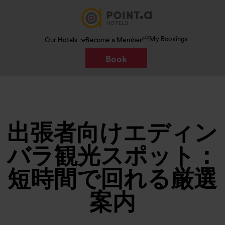
My Bookings
Our Hotels
Become a Member
Book
出張者向けエディン
バラ観光スポット：
短時間で回れる厳選
案内