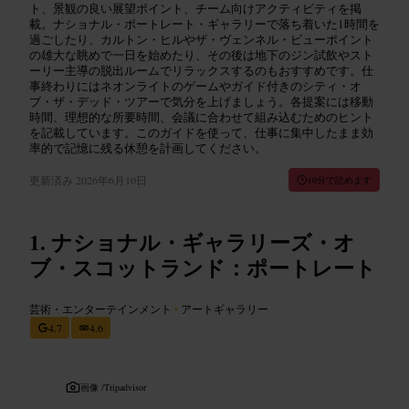
ト、景観の良い展望ポイント、チーム向けアクティビティを掲
載。ナショナル・ポートレート・ギャラリーで落ち着いた1時間を
過ごしたり、カルトン・ヒルやザ・ヴェンネル・ビューポイント
の雄大な眺めで一日を始めたり、その後は地下のジン試飲やスト
ーリー主導の脱出ルームでリラックスするのもおすすめです。仕
事終わりにはネオンライトのゲームやガイド付きのシティ・オ
ブ・ザ・デッド・ツアーで気分を上げましょう。各提案には移動
時間、理想的な所要時間、会議に合わせて組み込むためのヒント
を記載しています。このガイドを使って、仕事に集中したまま効
率的で記憶に残る休憩を計画してください。
更新済み
2026年6月10日
10分で読めます
ナショナル・ギャラリーズ・オ
ブ・スコットランド：ポートレート
芸術・エンターテインメント
•
アートギャラリー
4.7
4.6
画像 /
Tripadvisor