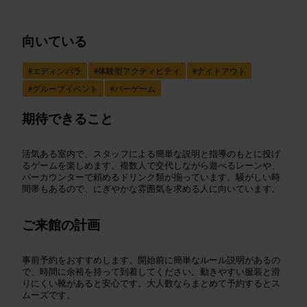
向いている
#
エディンバラ
#
体験型アクティビティ
#
ナイトアウト
#
グループイベント
#
バーゲーム
期待できること
活気ある室内で、スタッフによる簡単な説明と指導のもとに投げ
るゲームを楽しめます。複数人で交代しながら遊べるレーンや、
バーカウンターで頼めるドリンク類が揃っています。騒がしい時
間帯もあるので、にぎやかな雰囲気を求める人に向いています。
ご来館の計画
事前予約をおすすめします。開始前に簡単なルール説明があるの
で、時間に余裕を持って到着してください。動きやすい服装と滑
りにくい靴があると安心です。大人数ならまとめて予約するとス
ムーズです。