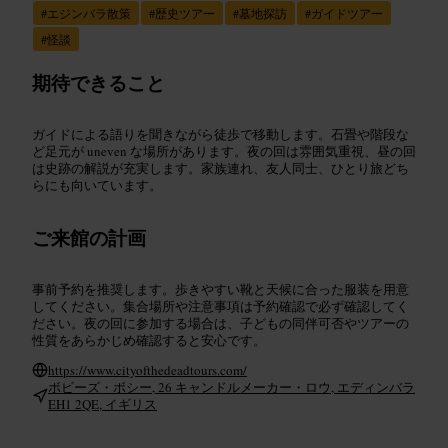
#
エジンバラ散策
#
歴史ツアー
#
墓地探訪
#
ガイドツアー
#
怪談
期待できること
ガイドによる語りを聞きながら徒歩で移動します。石畳や階段な
ど足元が uneven な場所があります。夜の回は雰囲気重視、昼の回
は史跡の解説が充実します。家族連れ、友人同士、ひとり旅どち
らにも向いています。
ご来館の計画
事前予約を推奨します。歩きやすい靴と天候に合った服装を用意
してください。集合場所や注意事項は予約確認で必ず確認してく
ださい。夜の回に参加する場合は、子どもの同伴可否やツアーの
性質をあらかじめ確認すると安心です。
https://www.cityofthedeadtours.com/
ボビーズ・ボシー, 26 キャンドルメーカー・ロウ, エディンバラ
EH1 2QE, イギリス