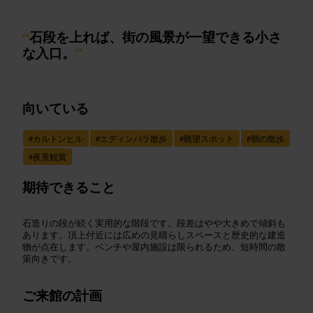
“
石段を上れば、街の風景が一望できる小さ
な入口。
”
向いている
#
カルトンヒル
#
エディンバラ散歩
#
眺望スポット
#
朝の散歩
#
夜景観賞
期待できること
石造りの段が続く実用的な階段です。段差はやや大きめで傾斜も
あります。頂上付近には広めの見晴らしスペースと歴史的な建造
物が点在します。ベンチや屋内施設は限られるため、短時間の散
策向きです。
ご来館の計画