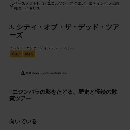
ベースメント1、25 ニコルソン・スクエア、エディンバラ EH8
9BX、イギリス
シティ・オブ・ザ・デッド・ツア
ーズ
イベント
•
エンターテインメントイベント
4.7
4.5
画像 /
www.cityofthedeadtours.com
“
エジンバラの影をたどる、歴史と怪談の散
策ツアー
”
向いている