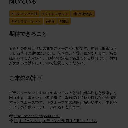
向いている
#
エディンバラ城
#
フォトスポット
#
旧市街散歩
#
グラスマーケット
#
夕景
#
朝活
期待できること
石造りの階段と狭めの観覧スペースが特徴です。周囲は旧市街ら
しい石造りの建物に囲まれ、落ち着いた雰囲気があります。写真
撮影をする人が多く、短時間の滞在で満足できる場所です。荷物
が大きいと動きにくいので注意してください。
ご来館の計画
グラスマーケットやロイヤルマイルの散策に組み込むと効率よく
回れます。歩きやすい靴で来て、混雑時は順番を待ちながら撮影
するとスムーズです。小グループでの訪問が扱いやすく、雨具や
カメラの予備バッテリーがあると安心です。
https://vennelviewpoint.com/
11, 1 ヴェンネル, エディンバラ EH1 2HU, イギリス