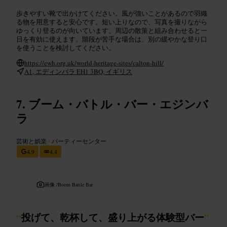
歩きやすい靴で出かけてください。風が強いことがあるので羽織
る物を用意すると安心です。短い上りなので、写真を撮りながら
ゆっくり登るのが向いています。周辺の散策と組み合わせると一
日を有効に使えます。階段が苦手な場合は、別の緩やかな登り口
を使うことを検討してください。
https://ewh.org.uk/world-heritage-sites/calton-hill/
A1, エディンバラ EH1 3BQ, イギリス
ブーム・バトル・バー・エジンバ
ラ
芸術と娯楽
•
パーティーセンター
4.9
4.4
画像 /
Boom Battle Bar
“
投げて、乾杯して、盛り上がる体験型バー
”