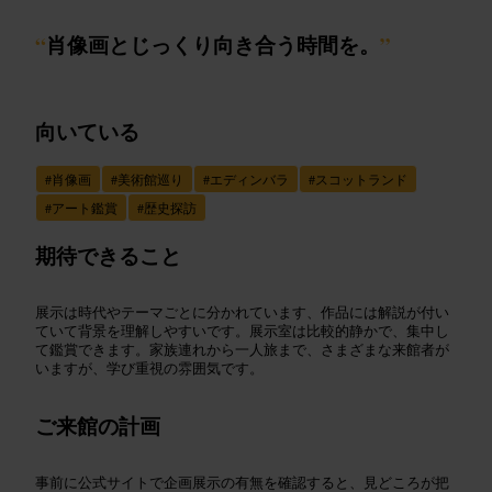
“
肖像画とじっくり向き合う時間を。
”
向いている
#
肖像画
#
美術館巡り
#
エディンバラ
#
スコットランド
#
アート鑑賞
#
歴史探訪
期待できること
展示は時代やテーマごとに分かれています、作品には解説が付い
ていて背景を理解しやすいです。展示室は比較的静かで、集中し
て鑑賞できます。家族連れから一人旅まで、さまざまな来館者が
いますが、学び重視の雰囲気です。
ご来館の計画
事前に公式サイトで企画展示の有無を確認すると、見どころが把