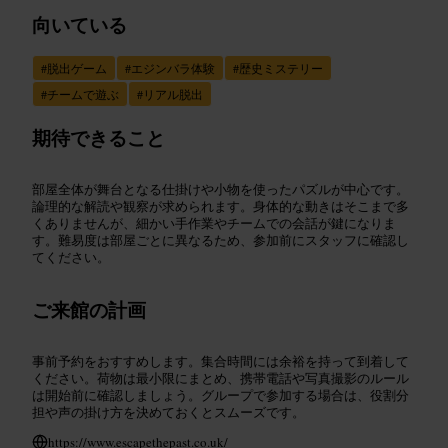
向いている
#
脱出ゲーム
#
エジンバラ体験
#
歴史ミステリー
#
チームで遊ぶ
#
リアル脱出
期待できること
部屋全体が舞台となる仕掛けや小物を使ったパズルが中心です。
論理的な解読や観察が求められます。身体的な動きはそこまで多
くありませんが、細かい手作業やチームでの会話が鍵になりま
す。難易度は部屋ごとに異なるため、参加前にスタッフに確認し
てください。
ご来館の計画
事前予約をおすすめします。集合時間には余裕を持って到着して
ください。荷物は最小限にまとめ、携帯電話や写真撮影のルール
は開始前に確認しましょう。グループで参加する場合は、役割分
担や声の掛け方を決めておくとスムーズです。
https://www.escapethepast.co.uk/