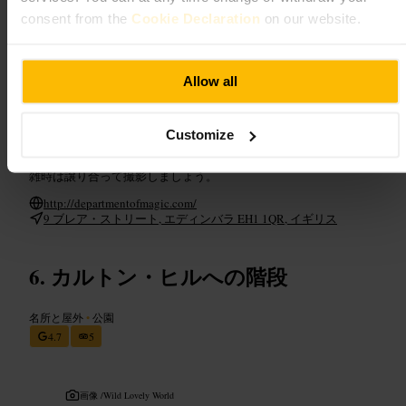
しみが加わります。スタッフはフレンドリーかつ演出に沿った対
consent from the
Cookie Declaration
on our website.
応で、写真を撮りやすい場面も多いです.
ご来館の計画
Allow all
訪問前にウェブサイトや電話で予約を取ってください。グループ
の人数やアレルギー、アルコールの有無は事前に伝えるとスムー
Customize
ズです。到着は予約時間の少し前を目安に、身分証明書が必要な
場合に備えて持参してください。カメラやスマホは持参して、混
雑時は譲り合って撮影しましょう。
http://departmentofmagic.com/
9 ブレア・ストリート, エディンバラ EH1 1QR, イギリス
カルトン・ヒルへの階段
名所と屋外
•
公園
4.7
5
画像 /
Wild Lovely World