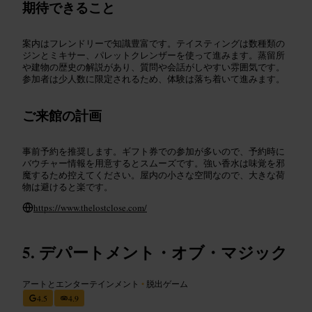
期待できること
案内はフレンドリーで知識豊富です。テイスティングは数種類の
ジンとミキサー、パレットクレンザーを使って進みます。蒸留所
や建物の歴史の解説があり、質問や会話がしやすい雰囲気です。
参加者は少人数に限定されるため、体験は落ち着いて進みます。
ご来館の計画
事前予約を推奨します。ギフト券での参加が多いので、予約時に
バウチャー情報を用意するとスムーズです。強い香水は味覚を邪
魔するため控えてください。屋内の小さな空間なので、大きな荷
物は避けると楽です。
https://www.thelostclose.com/
デパートメント・オブ・マジック
アートとエンターテインメント
•
脱出ゲーム
4.5
4.9