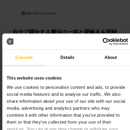
画像 /
Third Eye Traveller
“
自分で調合する魔法の一杯と謎解きを同時
に楽しむ体験型バー。
”
Consent
Details
About
向いている
#
魔法体験
#
カクテル作り
#
エスケープルーム
This website uses cookies
#
デートにおすすめ
#
家族で楽しむ
#
エジンバラ体験
We use cookies to personalise content and ads, to provide
#
体験型バー
social media features and to analyse our traffic. We also
期待できること
share information about your use of our site with our social
media, advertising and analytics partners who may
combine it with other information that you’ve provided to
テーブルでレシピ（呪文シート）を見ながら自分で調合します。
カクテルとモクテルの両方が用意され、味の個性は強めのものも
them or that they’ve collected from your use of their
あります。脱出系アクティビティもあり、謎解き好きには別の楽
services. You can at any time change or withdraw your