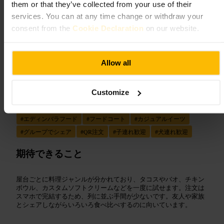
them or that they’ve collected from your use of their
画像 /
The Edinburgh Reporter
services. You can at any time change or withdraw your
consent from the
Cookie Declaration
on our website.
“
色んな味を気軽に楽しむ、エディンバラの
屋台フードホール
”
Allow all
Customize
向いている
#
エディンバラフード
#
フードコート
#
カジュアルイーツ
#
グループでシェア
#
QR注文
#
子連れ歓迎
#
犬連れ歓迎
期待できること
屋台ごとに料理ジャンルが分かれており、タコスやバオ、チキン
ボウル、カスタムソフトクリームなどを一度に試せます。注文は
スマホで完結するため、列に並ぶ手間が少ないです。友人や家族
とシェアしながらいろいろ食べ比べするのに向いています。