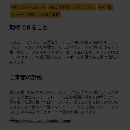
#
エディンバラグルメ
#
カナダ料理
#
プーティン
#
バー飯
#
スポーツ観戦
#
友達と食事
期待できること
メニューはボリューム重視で、シェア向けの皿が多めです。ポテ
トにソースをかけた料理や、たっぷりのソースが付いたウィング
類、ボリュームあるサンドやバーガーが並びます。ドリンクはビ
ールやカクテルの選択肢があり、スポーツ中継のある夜は活気が
あります。
ご来館の計画
週末の夜は混みやすいので、グループなら予約を検討してくださ
い。少人数ならシェアプレートで複数種類を試すと効率的です。
落ち着いた席が良ければテーブルを、盛り上がりを楽しみたいな
らカウンター側やバー近くをリクエストすると安心です。スタッ
フにおすすめを聞くとメニュー選びが楽になります。
https://www.downthehatchcafe.com/