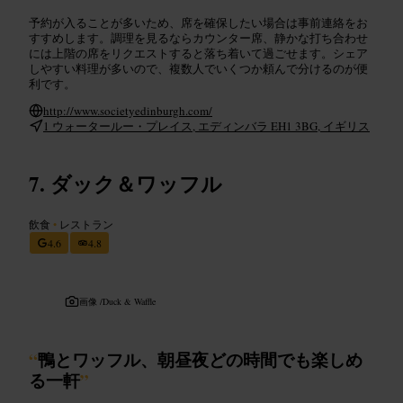
予約が入ることが多いため、席を確保したい場合は事前連絡をお
すすめします。調理を見るならカウンター席、静かな打ち合わせ
には上階の席をリクエストすると落ち着いて過ごせます。シェア
しやすい料理が多いので、複数人でいくつか頼んで分けるのが便
利です。
http://www.societyedinburgh.com/
1 ウォータールー・プレイス, エディンバラ EH1 3BG, イギリス
ダック＆ワッフル
飲食
•
レストラン
4.6
4.8
画像 /
Duck & Waffle
“
鴨とワッフル、朝昼夜どの時間でも楽しめ
る一軒
”