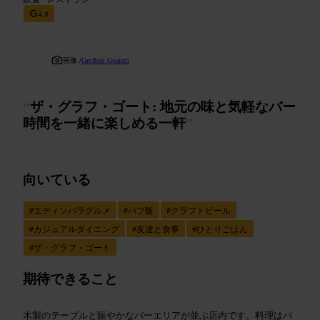
4.8
画像 /
Gruffedi Goatedi
“
ザ・グラフ・ゴート: 地元の味と気軽なバー
時間を一緒に楽しめる一軒
”
向いている
#
エディンバラグルメ
#
パブ飯
#
クラフトビール
#
カジュアルダイニング
#
友達と食事
#
ひとりごはん
#
ザ・グラフ・ゴート
期待できること
木製のテーブルと賑やかなバーエリアが並ぶ店内です。料理はパ