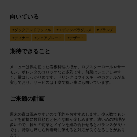
向いている
#
ダックアンドワッフル
#
エディンバラグルメ
#
ブランチ
#
ディナー
#
シェアプレート
#
デザート
期待できること
メニューは鴨を使った看板料理のほか、ロブスターロールやサー
モン、ポレンタのコロッケなど多彩です。前菜はシェアしやす
く、量はしっかりめです。ドリンクはウイスキーやカクテルが充
実しており、サービスは丁寧で祝い事にも向いています。
ご来館の計画
週末の夜は混みやすいので予約をおすすめします。少人数でもシ
ェアを前提に数皿頼むと色々な味が楽しめます。濃いめの料理が
多いので、軽めの前菜とメインを組み合わせるとバランスが良い
です。特別な席なら到着時に伝えると対応が良くなることがあり
ます。