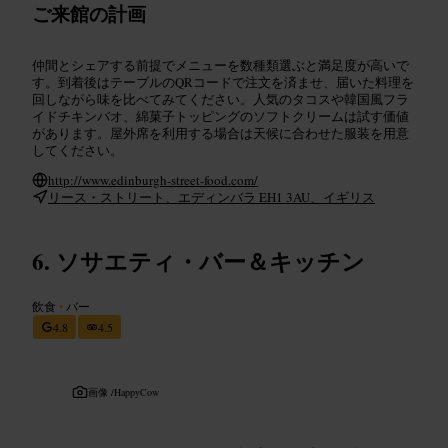
ご来館の計画
仲間とシェアする前提でメニューを数種類選ぶと満足度が高いで
す。到着後はテーブルのQRコードで注文を済ませ、届いた料理を
回しながら味を比べてみてください。人気のタコスや韓国風フラ
イドチキンバオ、綿菓子トッピングのソフトクリームは試す価値
があります。屋外席を利用する場合は天候に合わせた服装を用意
してください。
http://www.edinburgh-street-food.com/
リース・ストリート、エディンバラ EH1 3AU、イギリス
ソサエティ・バー＆キッチン
飲食
•
バー
4.8
4.5
画像 /
HappyCow