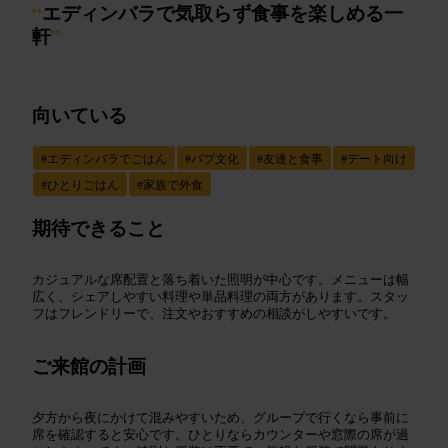
“
エディンバラで気取らず食事を楽しめる一
軒
”
向いている
#
エディンバラでごはん
#
パブ文化
#
友達と食事
#
デート向け
#
ひとりごはん
#
家族で外食
期待できること
カジュアルな席配置と落ち着いた照明が中心です。メニューは幅
広く、シェアしやすい料理や単品料理の両方があります。スタッ
フはフレンドリーで、注文やおすすめの相談がしやすいです。
ご来館の計画
夕方から夜にかけて混みやすいため、グループで行くなら事前に
席を確認すると安心です。ひとりならカウンターや窓際の席が過