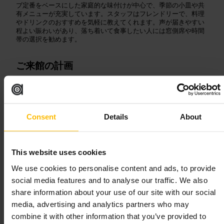
ブ定番をベースにした家庭的な味付けが中心で、季節の小皿や共
有メニューが充実しています。スタッフはフレンドリーで、料理
やドリンクのおすすめを気軽に教えてくれます。声が届きやすい
程よい賑わいがあり、落ち着いて食事したい人には窓側席や時間
帯の選択を勧めます。
ご来館の計画
混雑する夕方は予約や早めの来店が安心です。メニューに迷った
らスタッフにその日の人気皿を聞いてみてください。グループな
らシェアプレートでいろいろ試せます。子連れや年配の同行者が
いる場合は、静かな時間帯を狙うと落ち着いて過ごせます。
Consent
Details
About
http://thegruffgoat.co.uk/
19-20 テヴィオット・プレイス, エジンバラ EH1 2QZ, イギリス
This website uses cookies
エディンバラ・ストリートフード
We use cookies to personalise content and ads, to provide
social media features and to analyse our traffic. We also
share information about your use of our site with our social
飲食
•
フードコート
media, advertising and analytics partners who may
4.5
4.2
combine it with other information that you’ve provided to