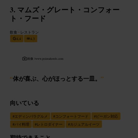
マムズ・グレート・コンフォー
ト・フード
飲食
•
レストラン
4.4
4.3
画像 /
www.pointahotels.com
“
体が喜ぶ、心がほっとする一皿。
”
向いている
#
エディンバラグルメ
#
コンフォートフード
#
ビーガン対応
#
パイ料理
#
レトロダイナー
#
カジュアルイーツ
期待できること