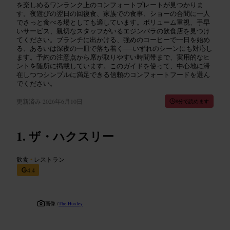
を楽しめるワンランク上のコンフォートプレートが見つかりま
す。夜遊びの翌日の回復食、家族での食事、ショーの合間に一人
でさっと食べる場としても適しています。ボリューム重視、手早
いサービス、親切なスタッフがいるエジンバラの飲食店を見つけ
てください。ブランチに出かける、強めのコーヒーで一日を始め
る、あるいは深夜の一皿で落ち着く──いずれのシーンにも対応し
ます。予約の注意点から席が取りやすい時間帯まで、実用的なヒ
ントを随所に掲載しています。このガイドを使って、中心地に滞
在しつつシンプルに満足できる信頼のコンフォートフードを選ん
でください。
更新済み
2026年6月10日
8分で読めます
ザ・ハクスリー
飲食
•
レストラン
4.4
画像 /
The Huxley