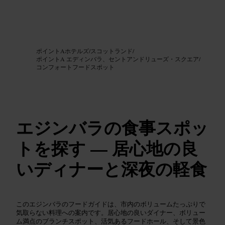
画像 /
Google AI
ポイントAホテルズ
/
スコットランド
/
ポイントA エディンバラ、セントアンドリューズ・スクエア
/
コンフォートフードスポット
エジンバラの食事スポッ
トを探す — 居心地の良
いディナーと深夜の軽食
このエジンバラのフードガイドは、市内のボリュームたっぷりで
気取らない料理への案内です。居心地の良いダイナー、ボリュー
ム満点のブランチスポット、活気あるフードホール、そして景色