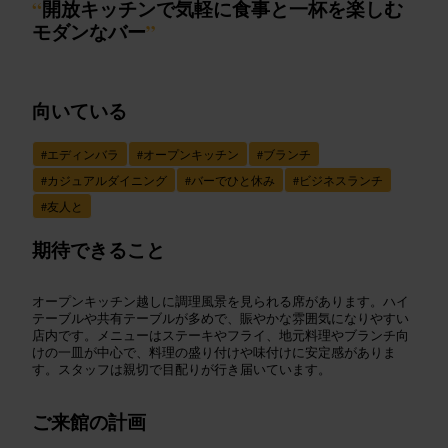
“
開放キッチンで気軽に食事と一杯を楽しむ
モダンなバー
”
向いている
#
エディンバラ
#
オープンキッチン
#
ブランチ
#
カジュアルダイニング
#
バーでひと休み
#
ビジネスランチ
#
友人と
期待できること
オープンキッチン越しに調理風景を見られる席があります。ハイ
テーブルや共有テーブルが多めで、賑やかな雰囲気になりやすい
店内です。メニューはステーキやフライ、地元料理やブランチ向
けの一皿が中心で、料理の盛り付けや味付けに安定感がありま
す。スタッフは親切で目配りが行き届いています。
ご来館の計画