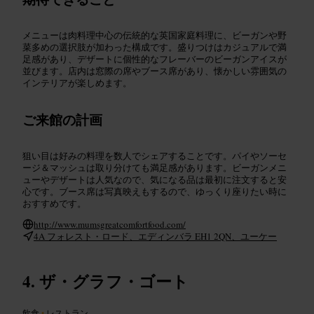
メニューは肉料理中心の伝統的な英国家庭料理に、ビーガンや野
菜多めの選択肢が加わった構成です。盛りつけはカジュアルで満
足感があり、デザートに個性的なフレーバーのビーガンアイスが
並びます。店内は窓際の席やブース席があり、懐かしい雰囲気の
インテリアが楽しめます。
ご来館の計画
狙い目は好みの料理を数人でシェアすることです。パイやソーセ
ージ＆マッシュは取り分けても満足感があります。ビーガンメニ
ューやデザートは人気なので、気になる品は最初に注文すると安
心です。ブース席は写真映えもするので、ゆっくり座りたい時に
おすすめです。
http://www.mumsgreatcomfortfood.com/
4A フォレスト・ロード、エディンバラ EH1 2QN、ユーケー
ザ・グラフ・ゴート
飲食
•
レストラン