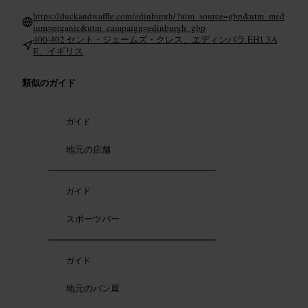
https://duckandwaffle.com/edinburgh/?utm_source=gbp&utm_med
ium=organic&utm_campaign=edinburgh_gbp
400-402 セント・ジェームズ・クレス、エディンバラ EH1 3A
E、イギリス
類似のガイド
ガイド
地元の店舗
ガイド
スポーツバー
ガイド
地元のパン屋