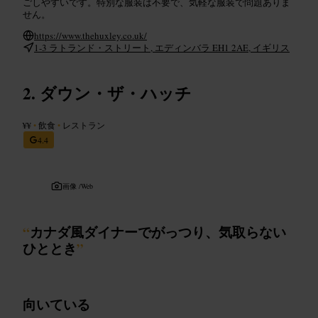
ごしやすいです。特別な服装は不要で、気軽な服装で問題ありま
せん。
https://www.thehuxley.co.uk/
1-3 ラトランド・ストリート, エディンバラ EH1 2AE, イギリス
ダウン・ザ・ハッチ
¥¥
•
飲食
•
レストラン
4.4
画像 /
Web
“
カナダ風ダイナーでがっつり、気取らない
ひととき
”
向いている