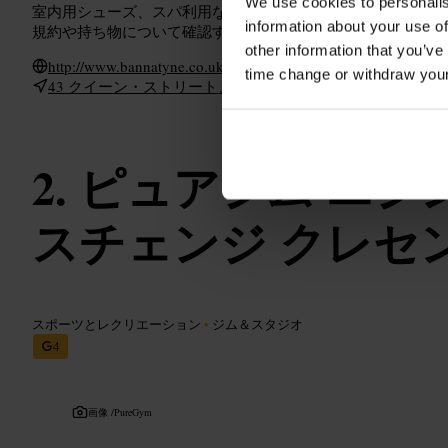
We use cookies to personalis
室内用シューズ、スパ利用なら替えの服と必要な小物を用意
information about your use of
規約や持ち物について確認すると安心です。
other information that you’ve
http://www.bannatyne.co.uk/healthandfitness/edinburgh-city-cen
time change or withdraw you
43 クイーン・ストリート、エディンバラ EH2 3NH、イギ
ピュアジム エジ
スチェンジ クレセ
スポーツとレクリエーション
•
ジム＆スタジオ
4
画像 /
PureGym