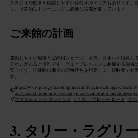
スタジオや動きを確認しやすい鏡付きのエリアもあります。
り、日常的なトレーニングに必要な設備が揃っています。
ご来館の計画
運動しやすい服装と室内用シューズ、水筒、タオルを用意し
ドホンがあると便利です。グループレッスンに参加する場合
安心です。混雑時は機器の順番待ちを想定して、短時間で効
す。
https://www.puregym.com/gyms/edinburgh-exchange-crescent
ocal_search-edinburgh-exchange-crescent-&utm_medium=orga
エクスチェンジ クレセント, 1-7 W アプローチ ロード, エジン
タリー・ラグリ