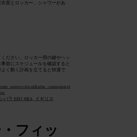
更衣室とロッカー、シャワーがあ
てください。ロッカー用の鍵やヘッ
は事前にスケジュールを確認すると
率よく動く計画を立てると快適で
/?utm_source=local&utm_campaign=l
nic
バラ EH3 8RA, イギリス
ー・フィッ