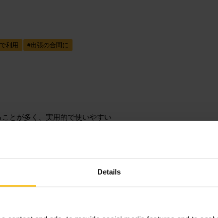
で利用
#
出張の合間に
ることが多く、実用的で使いやすい
や休憩を組み合わせた利用がしやす
Details
運動中心ならトレーニングウェアと