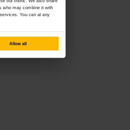
se our traffic. We also share
ers who may combine it with
r services. You can at any
Allow all