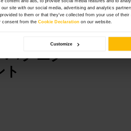
e content and ads, to provide social media features and to analy
してください。利用前に施設の利用
 our site with our social media, advertising and analytics partn
 provided to them or that they’ve collected from your use of thei
tre/
r consent from the
Cookie Declaration
on our website.
リス
Customize
ンバラ エク
ント