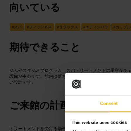
向いている
#
スパ
#
フィットネス
#
リラックス
#
エディンバラ
#
カップル
期待できること
ジムやスタジオプログラム、スパトリートメントの用意があ
設備が中心です。館内は落ち着いた雰囲気で、短時間の運動
い設計です。
ご来館の計画
Consent
This website uses cookies
トリートメントを受ける場合は事前予約をおすすめします。