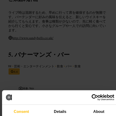
ライブ時は混雑するため、早めに行って席を確保するのが無難で
す。バーテンダーに好みの風味を伝えると、新しいウイスキーを
紹介してもらえます。食事は種類が少ないので、先に軽く食べて
から行くと安心です。小さなグループや一人での訪問に向いてい
ます。
http://www.sandybells.co.uk/
バナーマンズ・バー
¥¥
•
芸術・エンターテインメント
•
飲食
•
バー
•
飲食
4.4
画像 /
Web
“
旧市街で気軽に一杯、地元感のあるバー
”
Consent
Details
About