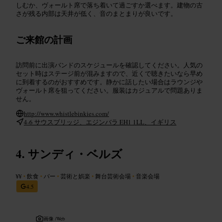
しむか、ヴォールト席で落ち着いて過ごすか選べます。建物の古
さが残る内部は天井が低く、音のまとまりが良いです。
ご来館の計画
訪問前に出演バンドのスケジュールを確認してください。人気の
セット時はステージ前が混みますので、近くで聴きたいなら早め
に到着するのがおすすめです。静かに話したい場合はラウンジや
ヴォールト席を狙ってください。服装はカジュアルで問題ありま
せん。
http://www.whistlebinkies.com/
4-6 サウスブリッジ、エジンバラ EH1 1LL、イギリス
サンディ・ベルズ
¥¥
•
飲食
•
バー
•
芸術と娯楽
•
舞台芸術会場
•
音楽会場
4.5
画像 /
Web