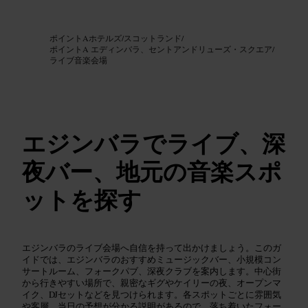
画像 /
Google AI
ポイントAホテルズ
/
スコットランド
/
ポイントA エディンバラ、セントアンドリューズ・スクエア
/
ライブ音楽会場
エジンバラでライブ、深
夜バー、地元の音楽スポ
ットを探す
エジンバラのライブ会場へ自信を持って出かけましょう。このガ
イドでは、エジンバラのおすすめミュージックバー、小規模コン
サートルーム、フォークパブ、深夜クラブを案内します。中心街
から行きやすい場所で、親密なギグやケイリーの夜、オープンマ
イク、DJセットなどを見つけられます。各スポットごとに雰囲気
や客層、当日の予想が分かる説明があるので、落ち着いたフォー