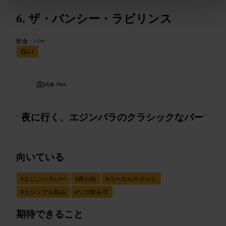
ザ・バンシー・ラビリンス
飲食
•
バー
4.5
画像 /
Web
“
夜に行く、エジンバラのクラシックなバー
”
向いている
#
エジンバラバー
#
夜の街
#
ローカルスポット
#
カジュアル飲み
#
ソロ飲み可
期待できること