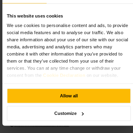
向いている
This website uses cookies
#
オールドタウン
#
エディンバラバー
#
パブ巡り
#
夜の一杯
We use cookies to personalise content and ads, to provide
#
カジュアルダイニング
#
街歩きに便利
social media features and to analyse our traffic. We also
share information about your use of our site with our social
期待できること
media, advertising and analytics partners who may
combine it with other information that you’ve provided to
落ち着いたカウンター席とテーブル席があり、服装はカジュアル
them or that they’ve collected from your use of their
で問題ありません。メニューは飲み物中心で、軽い食事も扱いま
services. You can at any time change or withdraw your
す。スタッフはフレンドリーで、短時間の休憩や夜の一杯に適し
ています。
consent from the
Cookie Declaration
on our website.
ご来館の計画
Allow all
グループで行く場合は早めに到着すると席が取りやすいです。身
分証を持参すると安心です。周辺は歩きやすいエリアなので、バ
Customize
ーの前後に旧市街の散策を組み合わせると効率よく回れます。
http://www.bannermanslive.co.uk/