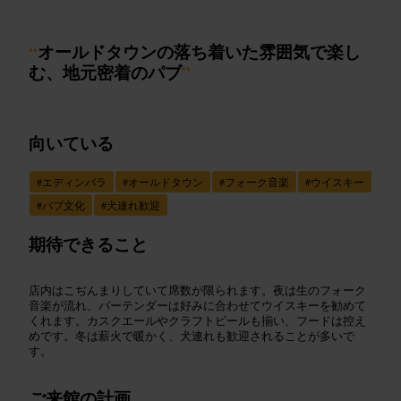
“
オールドタウンの落ち着いた雰囲気で楽し
む、地元密着のパブ
”
向いている
#
エディンバラ
#
オールドタウン
#
フォーク音楽
#
ウイスキー
#
パブ文化
#
犬連れ歓迎
期待できること
店内はこぢんまりしていて席数が限られます。夜は生のフォーク
音楽が流れ、バーテンダーは好みに合わせてウイスキーを勧めて
くれます。カスクエールやクラフトビールも揃い、フードは控え
めです。冬は薪火で暖かく、犬連れも歓迎されることが多いで
す。
ご来館の計画