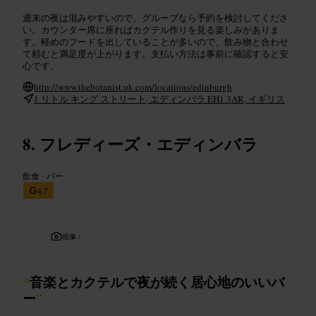
週末の夜は混みやすいので、グループなら予約を検討してくださ
い。カウンター席に座ればカクテル作りを見る楽しみがありま
す。軽めのフードを出していることが多いので、飲み物と合わせ
て頼むと満足度が上がります。支払い方法は事前に確認すると安
心です。
http://www.thebotanist.uk.com/locations/edinburgh
1 リトル キング ストリート, エディンバラ EH1 3AR, イギリス
フレディーズ・エディンバラ
飲食
•
バー
4.7
画像 /
“
音楽とカクテルで夜が続く居心地のいいバ
ー
”