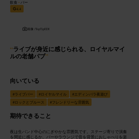
飲食
•
バー
4.4
画像 /
TopTipEDI
“
ライブが身近に感じられる、ロイヤルマイ
ルの老舗パブ
”
向いている
#
ライブバー
#
ロイヤルマイル
#
エディンバラ夜遊び
#
ロックとブルース
#
フレンドリーな雰囲気
期待できること
夜は生バンド中心のにぎやかな雰囲気です。ステージ寄りで演奏
を間近に感じるか、バーやラウンジで音を背景におしゃべりを楽