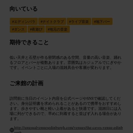
向いている
#
エディンバラ
#
ナイトクラブ
#
ライブ音楽
#
地下バー
#
ダンス
#
夜遊び
#
地元の音楽
期待できること
低い天井と石壁が作る密閉感のある空間、音量の高い音楽、踊れ
るフロアとバーが複数あります。雰囲気はカジュアルでにぎやか
です。イベントごとに入場の混雑具合や客層が変わります。
ご来館の計画
訪問前に当日のイベント内容を公式ページやSNSで確認してくだ
さい。身分証明書を求められることがあるので携帯をおすすめし
ます。歩きやすい靴と軽い上着があると快適です。混雑日には入
場に列ができるので、早めに到着すると並ばず入れる場合があり
ます。
http://unusualvenuesedinburgh.com/venues/the-caves-venue-edinb
urgh