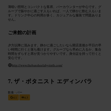
薄暗い照明とコンパクトな客席、バーカウンターが中心です。グ
ループで賑やかに過ごす人もいれば、一人で静かに飲む人もいま
す。ドリンク中心の利用が多く、カジュアルな服装で問題ありま
せん。
ご来館の計画
夕方以降に混みます。静かに過ごしたいなら開店直後か平日の早
い時間に行くと落ち着けます。グループなら早めに入るか、集合
時間をずらすと席が見つかりやすいです。身分証を持って行くと
安心です。
http://www.thebansheelabyrinth.com/
ザ・ボタニスト エディンバラ
飲食
•
バー
4.1
4.3