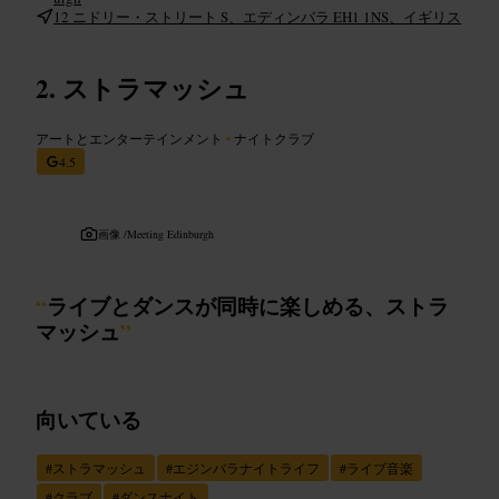
12 ニドリー・ストリート S、エディンバラ EH1 1NS、イギリス
ストラマッシュ
アートとエンターテインメント
•
ナイトクラブ
4.5
画像 /
Meeting Edinburgh
“
ライブとダンスが同時に楽しめる、ストラ
マッシュ
”
向いている
#
ストラマッシュ
#
エジンバラナイトライフ
#
ライブ音楽
#
クラブ
#
ダンスナイト