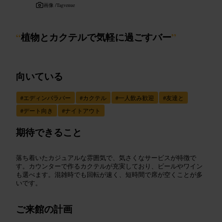
画像 /
Tagvenue
“
植物とカクテルで気軽に過ごすバー
”
向いている
#
エディンバラバー
#
カクテル
#
一人飲み歓迎
#
友達と
#
デート向き
#
ナイトアウト
期待できること
落ち着いたカジュアルな雰囲気で、気さくなサービスが特徴で
す。カウンターで作るカクテルが充実しており、ビールやワイン
も選べます。混雑時でも回転が速く、短時間で席が空くことが多
いです。
ご来館の計画