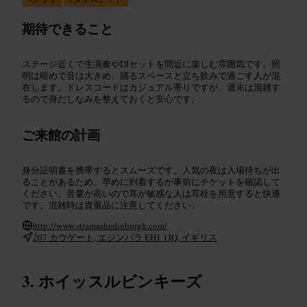
期待できること
ステージ近くで生演奏やDJセットを間近に楽しむ雰囲気です。照
明は暗めで音は大きめ、踊るスペースと立ち飲みで過ごす人が混
在します。ドレスコードはカジュアル寄りですが、週末は混雑す
るので身だしなみを整えておくと安心です。
ご来館の計画
身分証明書を携帯するとスムーズです。人気の夜は入場待ちが出
ることがあるため、早めに到着するか事前にチケットを確認して
ください。音量が高いので耳が敏感な人は耳栓を用意すると快適
です。混雑時は貴重品に注意してください。
http://www.stramashedinburgh.com/
207 カウゲート, エジンバラ EH1 1JQ, イギリス
ホイッスルビンキーズ