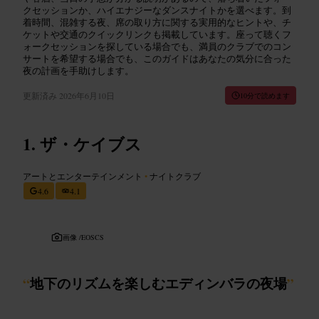
クセッションか、ハイエナジーなダンスナイトかを選べます。到
着時間、混雑する夜、席の取り方に関する実用的なヒントや、チ
ケットや交通のクイックリンクも掲載しています。座って聴くフ
ォークセッションを探している場合でも、満員のクラブでのコン
サートを希望する場合でも、このガイドはあなたの気分に合った
夜の計画を手助けします。
更新済み
2026年6月10日
10分で読めます
ザ・ケイブス
アートとエンターテインメント
•
ナイトクラブ
4.6
4.1
画像 /
EOSCS
“
地下のリズムを楽しむエディンバラの夜場
”