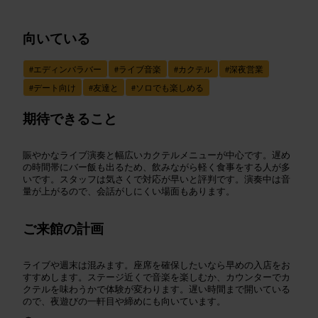
向いている
#
エディンバラバー
#
ライブ音楽
#
カクテル
#
深夜営業
#
デート向け
#
友達と
#
ソロでも楽しめる
期待できること
賑やかなライブ演奏と幅広いカクテルメニューが中心です。遅め
の時間帯にバー飯も出るため、飲みながら軽く食事をする人が多
いです。スタッフは気さくで対応が早いと評判です。演奏中は音
量が上がるので、会話がしにくい場面もあります。
ご来館の計画
ライブや週末は混みます。座席を確保したいなら早めの入店をお
すすめします。ステージ近くで音楽を楽しむか、カウンターでカ
クテルを味わうかで体験が変わります。遅い時間まで開いている
ので、夜遊びの一軒目や締めにも向いています。