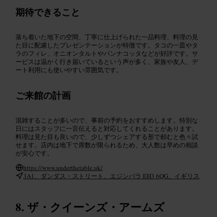
期待できること
落ち着いた地下の空間、丁寧に仕上げられた一品料理、料理の見
た目に配慮したプレゼンテーションが特徴です。タコの一皿やタ
ラのフィレ、オニオンタルトやパンナコッタなどが好評です。サ
ービスは温かく行き届いているという声が多く、家族や友人、デ
ート利用にも使いやすい雰囲気です。
ご来館の計画
混雑することが多いので、事前の予約をおすすめします。特別な
日にはスタッフに一言伝えると対応してくれることがあります。
料理は見た目も良いので、少しずつシェアする形で頼むと色々試
せます。店内は地下で席数が限られるため、大人数は早めの相談
が安心です。
https://www.underthetable.uk/
3A1、ダンダス・ストリート、エジンバラ EH3 6QG、イギリス
ザ・クイーンズ・アームズ