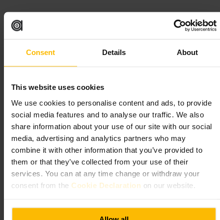
向いている
#
エディンバラ
#
オープンキッチン
#
ブランチ
Consent
Details
About
#
カジュアルダイニング
#
バーでひと休み
#
ビジネスランチ
#
友人と
This website uses cookies
期待できること
We use cookies to personalise content and ads, to provide
social media features and to analyse our traffic. We also
オープンキッチン越しに調理風景を見られる席があります。ハイ
share information about your use of our site with our social
テーブルや共有テーブルが多めで、賑やかな雰囲気になりやすい
店内です。メニューはステーキやフライ、地元料理やブランチ向
media, advertising and analytics partners who may
けの一皿が中心で、料理の盛り付けや味付けに安定感がありま
combine it with other information that you’ve provided to
す。スタッフは親切で目配りが行き届いています。
them or that they’ve collected from your use of their
services. You can at any time change or withdraw your
ご来館の計画
consent from the
Cookie Declaration
on our website.
予約が入ることが多いため、席を確保したい場合は事前連絡をお
すすめします。調理を見るならカウンター席、静かな打ち合わせ
Allow all