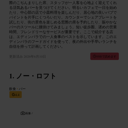
際のこぢんまりした席、スタッフが一人客を心地よく迎えてくれ
る活気あるバーを見つけてください。明るいカフェで一日を始め
たり、中心部の店で小皿料理を楽しんだり、居心地の良いパブで
パイントを片手にくつろいだり。カウンターでシェアプレートを
試したり、街の景色を楽しめる窓際の席を予約したり、賑やかな
バーのスツールに腰掛けてみましょう。短い徒歩圏、遅めの営業
時間、フレンドリーなサービスが重要です。ここで紹介する店
は、エディンバラでの一人食事のベストを示しています。このエ
ディンバラのフードガイドを使って、夜の外出や手早いランチを
自信を持って計画してください。
更新済み
2026年6月10日
10分で読めます
ノー・ロフト
飲食
•
バー
4.4
画像 /