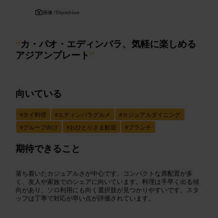
画像 /
TripAdvisor
“
カ・パオ・エディンバラ、気軽に楽しめる
アジアンプレート
”
向いている
#
タイ料理
#
エディンバラグルメ
#
カジュアルダイニング
#
グループ向け
#
おひとりさま歓迎
#
ブランチ
期待できること
落ち着いたカジュアルさが中心です。コンパクトな席配置が多
く、友人や家族でのシェアに向いています。料理は手早く出る傾
向があり、ソロ利用にも向く選択肢が見つかりやすいです。スタ
ッフは丁寧で対応が早い点が評価されています。