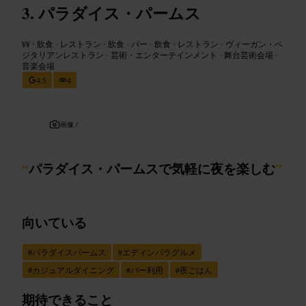
パラダイス・パームス
¥¥
•
飲食
•
レストラン
•
飲食
•
バー
•
飲食
•
レストラン
•
ヴィーガン・ベ
ジタリアンレストラン
•
芸術・エンターテインメント
•
舞台芸術会場
•
音楽会場
4.5
4
画像 /
“
パラダイス・パームスで気軽に夜を楽しむ
”
向いている
#
パラダイスパームス
#
エディンバラグルメ
#
カジュアルダイニング
#
バー利用
#
夜ごはん
期待できること