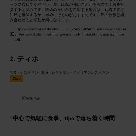
ッフに尋ねてください。屋上は風が強いことがあるので上着を持
参すると安心です。眺めの良い席を希望する場合は、到着後すぐ
に席を確保するか、早めに行くのがおすすめです。夜の散歩と組
み合わせると移動が楽になります。
https://www.marketstreethotel.co.uk/norloft?utm_source=google_m
y_business&utm_medium=google_web_link&utm_campaign=nor_
loft
ティポ
飲食
•
レストラン
•
飲食
•
レストラン
•
イタリアンレストラン
4.4
画像 /
Web
“
中心で気軽に食事、tipoで落ち着く時間
”