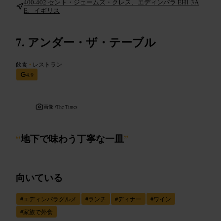
400-402 セント・ジェームズ・クレス、エディンバラ EH1 3A
E、イギリス
アンダー・ザ・テーブル
飲食
•
レストラン
4.9
画像 /
The Times
“
地下で味わう丁寧な一皿
”
向いている
#
エディンバラグルメ
#
ランチ
#
ディナー
#
ワイン
#
家族で外食