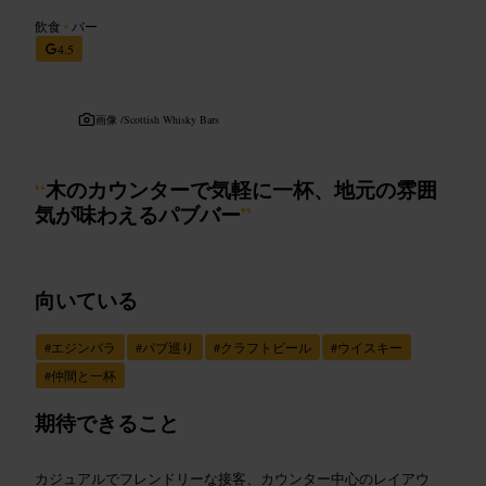
飲食
•
バー
4.5
画像 /
Scottish Whisky Bars
“
木のカウンターで気軽に一杯、地元の雰囲
気が味わえるパブバー
”
向いている
#
エジンバラ
#
パブ巡り
#
クラフトビール
#
ウイスキー
#
仲間と一杯
期待できること
カジュアルでフレンドリーな接客、カウンター中心のレイアウ