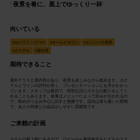
“
夜景を肴に、屋上でゆっくり一杯
”
向いている
#
ルーフトップバー
#
オールドタウン
#
エジンバラ夜景
#
カクテル
#
屋外席
期待できること
屋外テラスと屋内席があり、夜景を楽しみながら飲めます。カク
テルとワインの評判が良く、プレゼンテーションにも手がかかっ
ています。スタッフは親切で、特別な日に小さな心配りをしてく
れることもあります。食事はメニューによって好みが分かれるの
で、軽めのつまみ中心に試すと無難です。店内は落ち着いた照明
で、友人や同僚との会話がしやすい雰囲気です。
ご来館の計画
ホテルの最上階にあるので、ロビーから案内表示をたどるかスタ