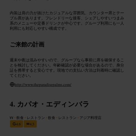
内装は肩の力が抜けたカジュアルな雰囲気、カウンター席とテー
ブル席があります。フレンドリーな接客、シェアしやすいつまみ
系のメニューや定番ドリンクが中心です。グループ利用にも一人
利用にも対応しやすい構成です。
ご来館の計画
週末や夜は混みやすいので、グループなら事前に席を確保するこ
とを検討してください。年齢確認が必要な場合があるので、身分
証を携帯すると安心です。現地での支払い方法は到着時に確認し
てください。
http://www.theparadisepalms.com/
カパオ・エディンバラ
¥¥
•
飲食
•
レストラン
•
飲食
•
レストラン
•
アジア料理店
4.6
4.5