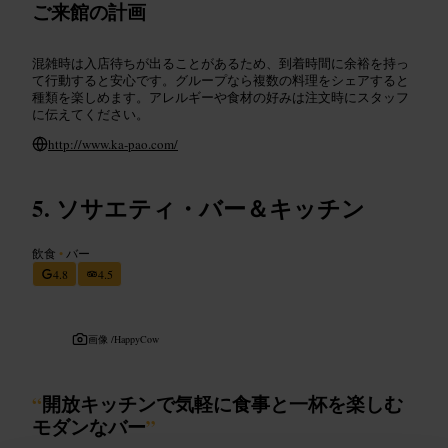
ご来館の計画
混雑時は入店待ちが出ることがあるため、到着時間に余裕を持っ
て行動すると安心です。グループなら複数の料理をシェアすると
種類を楽しめます。アレルギーや食材の好みは注文時にスタッフ
に伝えてください。
http://www.ka-pao.com/
ソサエティ・バー＆キッチン
飲食
•
バー
4.8
4.5
画像 /
HappyCow
“
開放キッチンで気軽に食事と一杯を楽しむ
モダンなバー
”