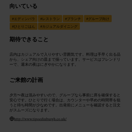
向いている
#
エディンバラ
#
レストラン
#
ブランチ
#
グループ向け
#
ひとりごはん
#
カジュアルダイニング
期待できること
店内はカジュアルで入りやすい雰囲気です。料理は手早く出る品
から、シェア向けの皿まで揃っています。サービスはフレンドリ
ーで、週末の夜はにぎやかになります。
ご来館の計画
夕方〜夜は混みやすいので、グループなら事前に席を確保すると
安心です。ひとりで行く場合は、カウンターや早めの時間帯を狙
うと待ち時間が少なめです。出発前にメニューを確認すると注文
がスムーズになります。
http://www.tipoedinburgh.co.uk/