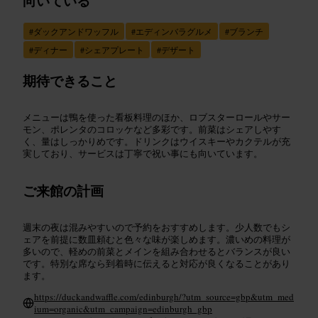
向いている
#
ダックアンドワッフル
#
エディンバラグルメ
#
ブランチ
#
ディナー
#
シェアプレート
#
デザート
期待できること
メニューは鴨を使った看板料理のほか、ロブスターロールやサー
モン、ポレンタのコロッケなど多彩です。前菜はシェアしやす
く、量はしっかりめです。ドリンクはウイスキーやカクテルが充
実しており、サービスは丁寧で祝い事にも向いています。
ご来館の計画
週末の夜は混みやすいので予約をおすすめします。少人数でもシ
ェアを前提に数皿頼むと色々な味が楽しめます。濃いめの料理が
多いので、軽めの前菜とメインを組み合わせるとバランスが良い
です。特別な席なら到着時に伝えると対応が良くなることがあり
ます。
https://duckandwaffle.com/edinburgh/?utm_source=gbp&utm_med
ium=organic&utm_campaign=edinburgh_gbp