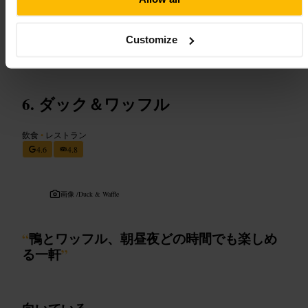
には上階の席をリクエストすると落ち着いて過ごせます。シェア
しやすい料理が多いので、複数人でいくつか頼んで分けるのが便
利です。
Customize
http://www.societyedinburgh.com/
1 ウォータールー・プレイス, エディンバラ EH1 3BG, イギリス
ダック＆ワッフル
飲食
•
レストラン
4.6
4.8
画像 /
Duck & Waffle
“
鴨とワッフル、朝昼夜どの時間でも楽しめ
る一軒
”