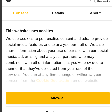
向いている
#
ワインバー
#
ウイスキー
#
ロイヤルマイル周辺
Consent
Details
About
#
シェアプレート
#
家族歓迎
#
カジュアルナイト
期待できること
This website uses cookies
We use cookies to personalise content and ads, to provide
グラスワインの種類が豊富で、ウイスキーのテイスティングも楽
social media features and to analyse our traffic. We also
しめます。メニューはシェア前提の軽い料理が中心で、地中海系
share information about your use of our site with our social
ハムや各国のチーズが並びます。店内は小ぢんまりして温かい雰
囲気です、スタッフは飲み物の説明や相性の提案をしてくれま
media, advertising and analytics partners who may
す。
combine it with other information that you’ve provided to
them or that they’ve collected from your use of their
ご来館の計画
services. You can at any time change or withdraw your
consent from the
Cookie Declaration
on our website.
少人数での利用が向いています、シェアプレートを数種類頼んで
少しずつ味見するのがおすすめです。飲み物はグラスで数種類試
すと好みが見つかりやすいです。店はこぢんまりしているため、
グループなら事前に空席を確認すると安心です。
Allow all
https://caskandvine.co.uk/
244 キャノンゲート, エジンバラ EH8 8AB, イギリス