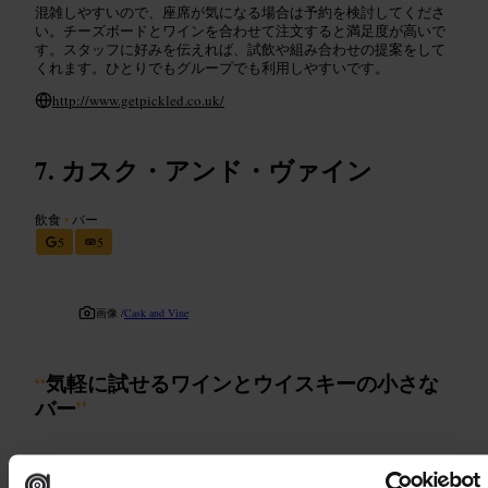
混雑しやすいので、座席が気になる場合は予約を検討してくださ
い。チーズボードとワインを合わせて注文すると満足度が高いで
す。スタッフに好みを伝えれば、試飲や組み合わせの提案をして
くれます。ひとりでもグループでも利用しやすいです。
http://www.getpickled.co.uk/
カスク・アンド・ヴァイン
飲食
•
バー
5
5
画像 /
Cask and Vine
“
気軽に試せるワインとウイスキーの小さな
バー
”