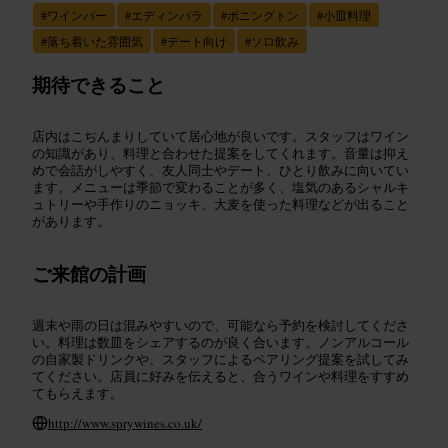
#
ワインバー
#
エディンバラ
#
ボニングトン
#
小皿料理
#
落ち着いた雰囲気
#
デート向け
#
ソロ飲み
期待できること
店内はこぢんまりしていて居心地が良いです。スタッフはワイン
の知識があり、料理と合わせた提案をしてくれます。音量は抑え
めで会話がしやすく、友人同士やデート、ひとり飲みに向いてい
ます。メニューは季節で変わることが多く、塩気のあるシャルキ
ュトリーや手作りのニョッキ、大麦を使った料理などが出ること
があります。
ご来館の計画
週末や雨の日は混みやすいので、可能なら予約を検討してくださ
い。料理は数皿をシェアするのが良く合います。ノンアルコール
の自家製ドリンクや、スタッフによるペアリング提案を試してみ
てください。店員に好みを伝えると、合うワインや料理をすすめ
てもらえます。
http://www.sprywines.co.uk/