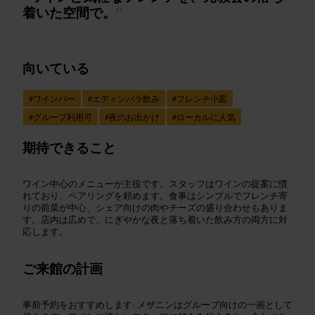
着いた空間で。
”
向いている
#
ワインバー
#
エディンバラ飲み
#
フレンチ小皿
#
グループ利用可
#
夜のお出かけ
#
ローカルに人気
期待できること
ワイン中心のメニューが主役です。スタッフはワインの提案に慣
れており、ペアリングを頼めます。食事はシンプルでフレンチ寄
りの前菜が中心、シェア向けの肉やチーズの盛り合わせもありま
す。店内は広めで、にぎやかな夜と落ち着いた飲み方の両方に対
応します。
ご来館の計画
事前予約をおすすめします: メザニンはグループ向けの一画として