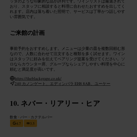
ッタのような印象的な品が評判です。ワインリストは厳選されて
おり、スタッフに相談すると料理に合わせたおすすめを出してく
れます。店内は落ち着いた照明で、サービスは丁寧かつ話しやす
い雰囲気です。
ご来館の計画
事前予約をおすすめします。メニューは少量の皿を複数回頼む形
なので、人数に合わせて注文すると種類を多く試せます。ワイン
はスタッフに好みを伝えてペアリング提案を受けてください。ソ
ロならカウンター席、グループならシェアしやすい料理を中心に
頼むと満足度が高いです。
https://theblackgrape.co.uk/
240 カノンゲート、エディンバラ EH8 8AB、ユーケー
ネバー・リアリー・ヒア
飲食
•
バー
•
カクテルバー
4.7
3.5