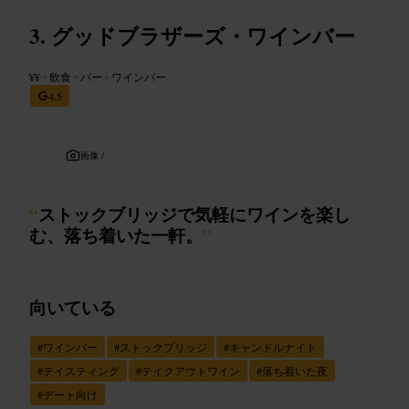
グッドブラザーズ・ワインバー
¥¥
•
飲食
•
バー
•
ワインバー
4.5
画像 /
“
ストックブリッジで気軽にワインを楽し
む、落ち着いた一軒。
”
向いている
#
ワインバー
#
ストックブリッジ
#
キャンドルナイト
#
テイスティング
#
テイクアウトワイン
#
落ち着いた夜
#
デート向け