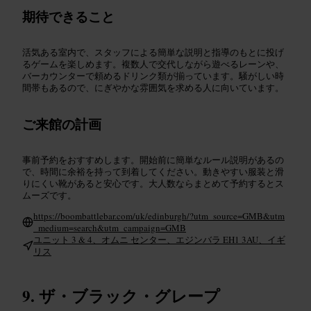
期待できること
活気ある室内で、スタッフによる簡単な説明と指導のもとに投げ
るゲームを楽しめます。複数人で交代しながら遊べるレーンや、
バーカウンターで頼めるドリンク類が揃っています。騒がしい時
間帯もあるので、にぎやかな雰囲気を求める人に向いています。
ご来館の計画
事前予約をおすすめします。開始前に簡単なルール説明があるの
で、時間に余裕を持って到着してください。動きやすい服装と滑
りにくい靴があると安心です。大人数ならまとめて予約するとス
ムーズです。
https://boombattlebar.com/uk/edinburgh/?utm_source=GMB&utm
_medium=search&utm_campaign=GMB
ユニット 3 & 4、オムニ センター、エジンバラ EH1 3AU、イギ
リス
ザ・ブラック・グレープ