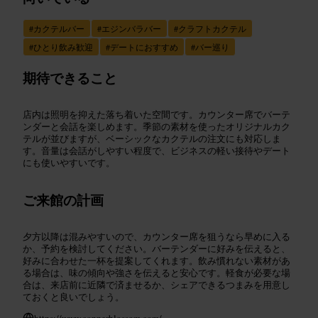
#
カクテルバー
#
エジンバラバー
#
クラフトカクテル
#
ひとり飲み歓迎
#
デートにおすすめ
#
バー巡り
期待できること
店内は照明を抑えた落ち着いた空間です。カウンター席でバーテ
ンダーと会話を楽しめます。季節の素材を使ったオリジナルカク
テルが並びますが、ベーシックなカクテルの注文にも対応しま
す。音量は会話がしやすい程度で、ビジネスの軽い接待やデート
にも使いやすいです。
ご来館の計画
夕方以降は混みやすいので、カウンター席を狙うなら早めに入る
か、予約を検討してください。バーテンダーに好みを伝えると、
好みに合わせた一杯を提案してくれます。飲み慣れない素材があ
る場合は、味の傾向や強さを伝えると安心です。軽食が必要な場
合は、来店前に近隣で済ませるか、シェアできるつまみを用意し
ておくと良いでしょう。
https://www.copperblossom.com/