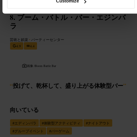
Customize
ブーム・バトル・バー・エジンバ
ラ
芸術と娯楽
•
パーティーセンター
4.9
4.4
画像 /
Boom Battle Bar
“
投げて、乾杯して、盛り上がる体験型バー
”
向いている
#
エディンバラ
#
体験型アクティビティ
#
ナイトアウト
#
グループイベント
#
バーゲーム