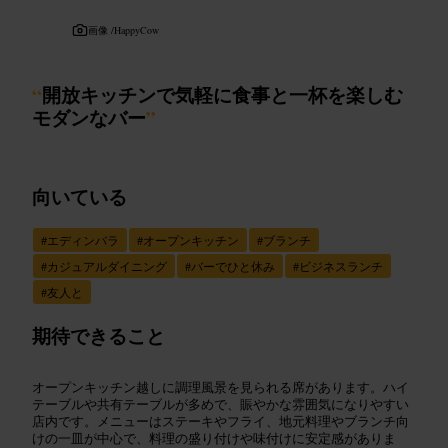
画像 /
HappyCow
“
開放キッチンで気軽に食事と一杯を楽しむ
モダンなバー
”
向いている
#
エディンバラ
#
オープンキッチン
#
ブランチ
#
カジュアルダイニング
#
バーでひと休み
#
ビジネスランチ
#
友人と
期待できること
オープンキッチン越しに調理風景を見られる席があります。ハイ
テーブルや共有テーブルが多めで、賑やかな雰囲気になりやすい
店内です。メニューはステーキやフライ、地元料理やブランチ向
けの一皿が中心で、料理の盛り付けや味付けに安定感がありま