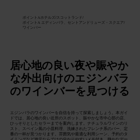
画像 /
Google AI
ポイントAホテルズ
/
スコットランド
/
ポイントA エディンバラ、セントアンドリューズ・スクエア
/
ワインバー
居心地の良い夜や賑やか
な外出向けのエジンバラ
のワインバーを見つける
エジンバラのワインバーを自信を持って探索しましょう。本ガイ
ドでは、居心地の良い近所のスポット、賑やかな市中心部の店、
ひっそりとしたセラーまでを案内します。ナチュラルワインのリ
スト、スペイン風の小皿料理、洗練されたフレンチ系のバー、定
番の一杯が見つかります。雰囲気や最適な利用シーン、予約のタ
イミングなど地元ならではの分かりやすいメモ付き。静かなデー