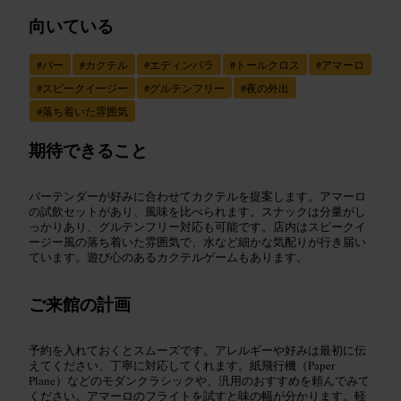
向いている
#
バー
#
カクテル
#
エディンバラ
#
トールクロス
#
アマーロ
#
スピークイージー
#
グルテンフリー
#
夜の外出
#
落ち着いた雰囲気
期待できること
バーテンダーが好みに合わせてカクテルを提案します。アマーロ
の試飲セットがあり、風味を比べられます。スナックは分量がし
っかりあり、グルテンフリー対応も可能です。店内はスピークイ
ージー風の落ち着いた雰囲気で、水など細かな気配りが行き届い
ています。遊び心のあるカクテルゲームもあります。
ご来館の計画
予約を入れておくとスムーズです。アレルギーや好みは最初に伝
えてください、丁寧に対応してくれます。紙飛行機（Paper
Plane）などのモダンクラシックや、汎用のおすすめを頼んでみて
ください。アマーロのフライトを試すと味の幅が分かります。軽