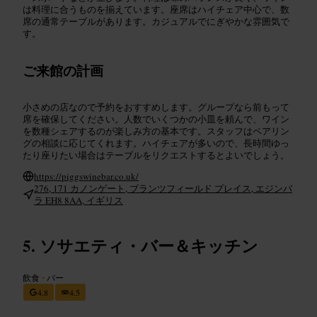
は料理に合うものを揃えています。座席はハイチェア中心で、数
席の通常テーブルがあります。カジュアルでにぎやかな雰囲気で
す。
ご来館の計画
小さめの店なので予約をおすすめします。グループなら前もって
席を確保してください。人数でいくつかの小皿を頼んで、ワイン
を数種シェアするのが楽しみ方の基本です。スタッフはペアリン
グの相談に応じてくれます。ハイチェアが多いので、長時間ゆっ
たり座りたい場合はテーブルをリクエストするとよいでしょう。
https://piggswinebar.co.uk/
276, 171 カノンゲート, ブランツフィールド プレイス, エジンバ
ラ EH8 8AA, イギリス
ソサエティ・バー＆キッチン
飲食
•
バー
4.8
4.5