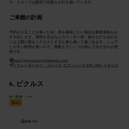
す。スタッフは親切で目配りが行き届いています。
ご来館の計画
予約が入ることが多いため、席を確保したい場合は事前連絡をお
すすめします。調理を見るならカウンター席、静かな打ち合わせ
には上階の席をリクエストすると落ち着いて過ごせます。シェア
しやすい料理が多いので、複数人でいくつか頼んで分けるのが便
利です。
http://www.societyedinburgh.com/
1 ウォータールー・プレイス, エディンバラ EH1 3BG, イギリス
ピクルス
¥¥
•
飲食
•
バー
4.8
画像 /
Web