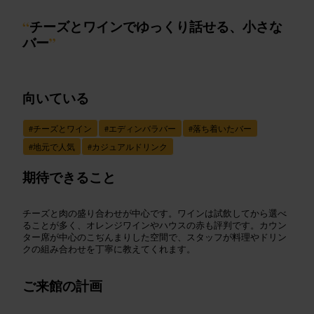
“
チーズとワインでゆっくり話せる、小さな
バー
”
向いている
#
チーズとワイン
#
エディンバラバー
#
落ち着いたバー
#
地元で人気
#
カジュアルドリンク
期待できること
チーズと肉の盛り合わせが中心です。ワインは試飲してから選べ
ることが多く、オレンジワインやハウスの赤も評判です。カウン
ター席が中心のこぢんまりした空間で、スタッフが料理やドリン
クの組み合わせを丁寧に教えてくれます。
ご来館の計画