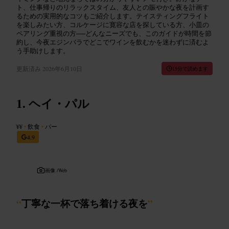
ト、仕事帰りのリラックスタイム、友人との賑やかな夜を計画す
るための実用的なコツもご紹介します。テイスティングフライト
を楽しみたい方、コルケージに寛容な店を探している方、小皿の
ペアリング重視の方──どんなニーズでも、このガイドが時間を節
約し、今夜エジンバラでどこでワインを飲むかを迷わずに済むよ
う手助けします。
更新済み
2026年6月10日
15分で読めます
ヘイ・パル
¥¥
•
飲食
•
バー
4.9
画像 /
Web
“
丁寧な一杯で落ち着ける夜を
”