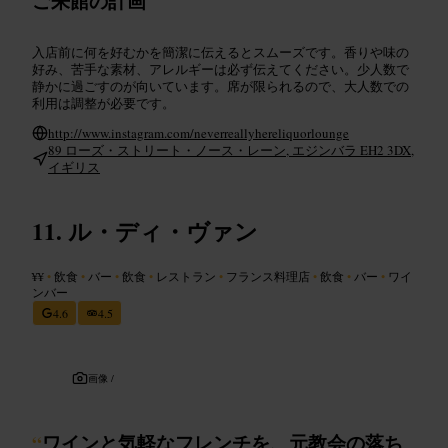
ご来館の計画
入店前に何を好むかを簡潔に伝えるとスムーズです。香りや味の
好み、苦手な素材、アレルギーは必ず伝えてください。少人数で
静かに過ごすのが向いています。席が限られるので、大人数での
利用は調整が必要です。
http://www.instagram.com/neverreallyhereliquorlounge
89 ローズ・ストリート・ノース・レーン, エジンバラ EH2 3DX,
イギリス
ル・ディ・ヴァン
¥¥
•
飲食
•
バー
•
飲食
•
レストラン
•
フランス料理店
•
飲食
•
バー
•
ワイ
ンバー
4.6
4.5
画像 /
“
ワインと気軽なフレンチを、元教会の落ち