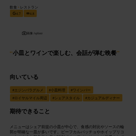
飲食
•
レストラン
4.7
4.8
画像 /
splintr
“
小皿とワインで楽しむ、会話が弾む晩餐
”
向いている
#
エジンバラグルメ
#
小皿料理
#
ワインバー
#
ロイヤルマイル周辺
#
シェアスタイル
#
カジュアルディナー
期待できること
メニューはシェア前提の小皿が中心で、食感の対比やソースの輪
郭が明確な一皿が多いです。ビーフカルパッチョやホイップリコ