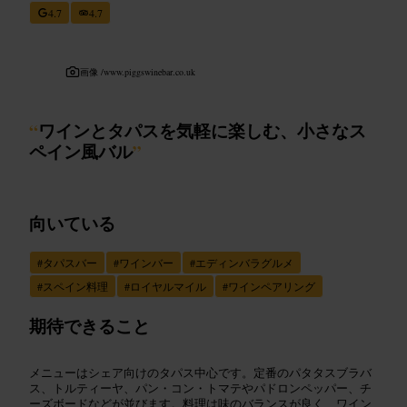
4.7
4.7
画像 /
www.piggswinebar.co.uk
“
ワインとタパスを気軽に楽しむ、小さなス
ペイン風バル
”
向いている
#
タパスバー
#
ワインバー
#
エディンバラグルメ
#
スペイン料理
#
ロイヤルマイル
#
ワインペアリング
期待できること
メニューはシェア向けのタパス中心です。定番のパタタスブラバ
ス、トルティーヤ、パン・コン・トマテやパドロンペッパー、チ
ーズボードなどが並びます。料理は味のバランスが良く、ワイン