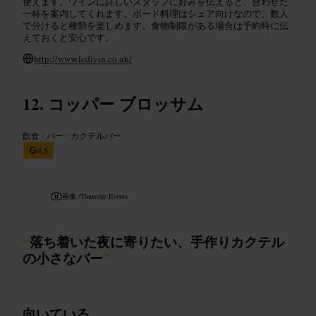
使えます。ワインに詳しいスタッフに好みを伝えると、合わせた
一杯を案内してくれます。ボード料理はシェア向けなので、数人
で分けると種類を楽しめます。食物制限がある場合は予約時に伝
えておくと安心です。
http://www.ledivin.co.uk/
コッパー ブロッサム
飲食
•
バー
•
カクテルバー
4.5
画像 /
Thursday Events
“
落ち着いた夜に寄りたい、手作りカクテル
の小さなバー
”
向いている