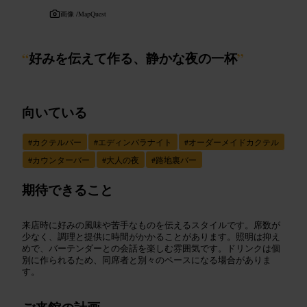
画像 /
MapQuest
“
好みを伝えて作る、静かな夜の一杯
”
向いている
#
カクテルバー
#
エディンバラナイト
#
オーダーメイドカクテル
#
カウンターバー
#
大人の夜
#
路地裏バー
期待できること
来店時に好みの風味や苦手なものを伝えるスタイルです。席数が
少なく、調理と提供に時間がかかることがあります。照明は抑え
めで、バーテンダーとの会話を楽しむ雰囲気です。ドリンクは個
別に作られるため、同席者と別々のペースになる場合がありま
す。