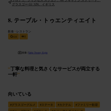
グラスゴー G1 3JN、イギリス
テーブル・トゥエンティエイト
飲食
•
レストラン
4.6
5
画像 /
Table Twenty Eight
“
丁寧な料理と気さくなサービスが両立する
一軒
”
向いている
#
グラスゴーグルメ
#
ステーキ
#
カクテル
#
ファミリー歓迎
#
グループ向け
#
ブランチ
#
カジュアルダイニング