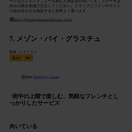
ークなどシェアメニューを頼むと満足度が高いです。ステーキは
好みの焼き加減で注文してください。スタッフにワインやサイド
の組み合わせを相談すると効率よく選べます。
https://themerchantsteakhouse.com/
メゾン・バイ・グラスチュ
飲食
•
レストラン
4.6
5
画像 /
MAISON by Glaschu
“
街中の上階で楽しむ、気軽なフレンチとし
っかりしたサービス
”
向いている