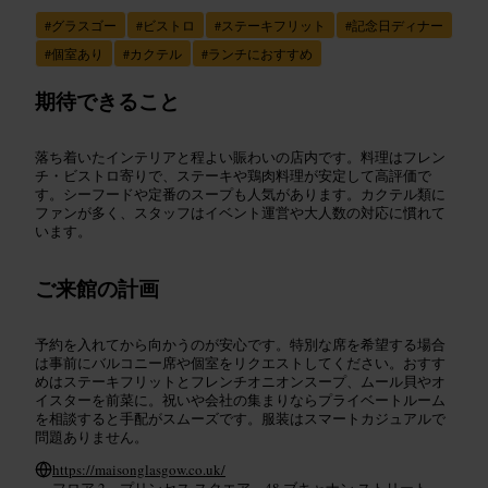
#
グラスゴー
#
ビストロ
#
ステーキフリット
#
記念日ディナー
#
個室あり
#
カクテル
#
ランチにおすすめ
期待できること
落ち着いたインテリアと程よい賑わいの店内です。料理はフレン
チ・ビストロ寄りで、ステーキや鶏肉料理が安定して高評価で
す。シーフードや定番のスープも人気があります。カクテル類に
ファンが多く、スタッフはイベント運営や大人数の対応に慣れて
います。
ご来館の計画
予約を入れてから向かうのが安心です。特別な席を希望する場合
は事前にバルコニー席や個室をリクエストしてください。おすす
めはステーキフリットとフレンチオニオンスープ、ムール貝やオ
イスターを前菜に。祝いや会社の集まりならプライベートルーム
を相談すると手配がスムーズです。服装はスマートカジュアルで
問題ありません。
https://maisonglasgow.co.uk/
フロア 2、プリンセス スクエア、48 ブキャナン ストリート、