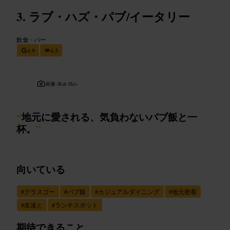
ラブ・ハズ・パブ/イータリー
飲食
•
バー
4.9
4.5
画像 /
Rab Ha's
“
地元に愛される、気負わないパブ飯と一
杯。
”
向いている
#
グラスゴー
#
パブ飯
#
カジュアルダイニング
#
地元密着
#
友達と
#
ランチスポット
期待できること