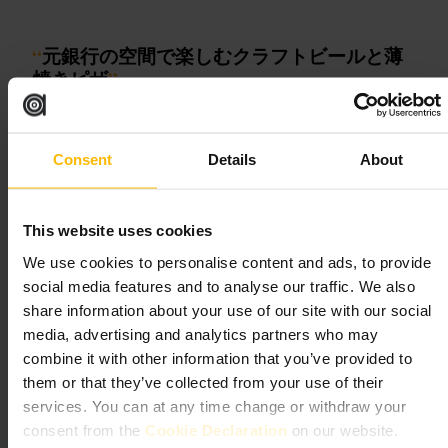
“
元銀行の空間で楽しむクラフトビールと薄
焼きピザ
”
向いている
Consent
Details
About
#
グラスゴー
#
クラフトビール
#
ブルワリー
#
ビールフライト
#
ピザ
#
元銀行建築
This website uses cookies
We use cookies to personalise content and ads, to provide
期待できること
social media features and to analyse our traffic. We also
share information about your use of our site with our social
カウンターとテーブル主体のカジュアルな店内。自家醸造ビール
media, advertising and analytics partners who may
が主体で、常時複数タップを回しています。ビールフライトで好
みを見つけやすい構成です。フードはピザがメインで、シェアし
combine it with other information that you’ve provided to
て食べるグループに向いています。スタッフは手際よく対応しま
them or that they’ve collected from your use of their
す。店内には元銀行らしい重厚な造作や地下の金庫扉が残り、写
真映えします。
services. You can at any time change or withdraw your
consent from the
Cookie Declaration
on our website.