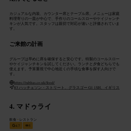
カジュアルな内装、カウンター席とテーブル席。メニューは家庭
料理寄りの一皿が中心で、手作りのコールスローやケイジャンチ
キンが人気です。スタッフは親切で対応が速いと評価されていま
す。
ご来館の計画
グループは早めに席を確保すると安心です。特製のコールスロー
やケイジャンチキンを試してください。ランチと夕食どちらでも
使えます。予算重視で中心地近くの手頃な食事を探す人向けで
す。
https://rabhas.co.uk/food/
83 ハッチェソン・ストリート、グラスゴー G1 1SH、イギリス
マドゥライ
飲食
•
レストラン
4.7
5