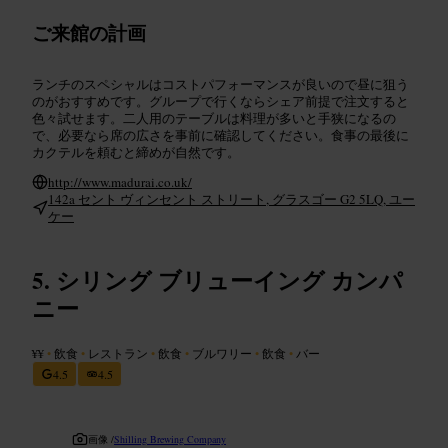
ご来館の計画
ランチのスペシャルはコストパフォーマンスが良いので昼に狙う
のがおすすめです。グループで行くならシェア前提で注文すると
色々試せます。二人用のテーブルは料理が多いと手狭になるの
で、必要なら席の広さを事前に確認してください。食事の最後に
カクテルを頼むと締めが自然です。
http://www.madurai.co.uk/
142a セント ヴィンセント ストリート, グラスゴー G2 5LQ, ユー
ケー
シリング ブリューイング カンパ
ニー
¥¥
•
飲食
•
レストラン
•
飲食
•
ブルワリー
•
飲食
•
バー
4.5
4.5
画像 /
Shilling Brewing Company