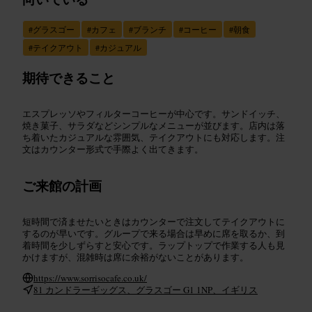
#
グラスゴー
#
カフェ
#
ブランチ
#
コーヒー
#
朝食
#
テイクアウト
#
カジュアル
期待できること
エスプレッソやフィルターコーヒーが中心です。サンドイッチ、
焼き菓子、サラダなどシンプルなメニューが並びます。店内は落
ち着いたカジュアルな雰囲気、テイクアウトにも対応します。注
文はカウンター形式で手際よく出てきます。
ご来館の計画
短時間で済ませたいときはカウンターで注文してテイクアウトに
するのが早いです。グループで来る場合は早めに席を取るか、到
着時間を少しずらすと安心です。ラップトップで作業する人も見
かけますが、混雑時は席に余裕がないことがあります。
https://www.sorrisocafe.co.uk/
81 カンドラーギッグス、グラスゴー G1 1NP、イギリス