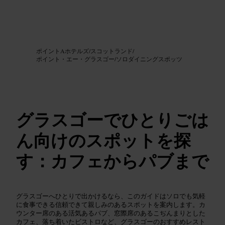
画像 /
Google AI
ポイントAホテルズ
/
スコットランド
/
ポイント・エー・グラスゴー
/
ソロダイニングスポッツ
グラスゴーでひとりごは
ん向けのスポットを探
す：カフェからパブまで
グラスゴーへひとりで出かけるなら、このガイドはソロでも気軽
に食事できる信頼できて親しみのあるスポットを案内します。カ
ウンター席のある活気あるパブ、窓際席のあるこぢんまりとした
カフェ、落ち着いたビストロなど、グラスゴーのおすすめレスト