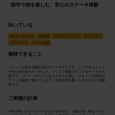
“
街中で肉を楽しむ、安心のステーキ体験
”
向いている
#
ステーキハウス
#
肉料理
#
グラスゴーグルメ
#
デート向け
#
グループで
#
ワインと肉
期待できること
メニューは焼き加減が命のステーキ中心です。シェア向けカット
や付け合わせのチミチュリ、トリュフ風味のマック＆チーズが人
気です。バーテンダーによるカクテルも揃い、スタッフは料理や
ワインの提案に慣れています。店内は落ち着いた大人向けの雰囲
気です。
ご来館の計画
予約を取ってから行くのがおすすめです。人数が多い時はトマホ