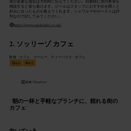
席が必要な場合は予約時に伝えてください。到着時に席の希望を
相談すると落ち着けます。ビールはスタッフにおすすめを聞くと
好みに合ったものを教えてくれます。シャワルマやローストは評
判なので試してみてください。
https://www.smokinfox.co.uk/
ソッリーゾ カフェ
飲食
•
カフェ、コーヒー、ティーハウス
•
カフェ
4.6
4.7
画像 /
Tripadvisor
“
朝の一杯と手軽なブランチに、頼れる街の
カフェ
”
向いている