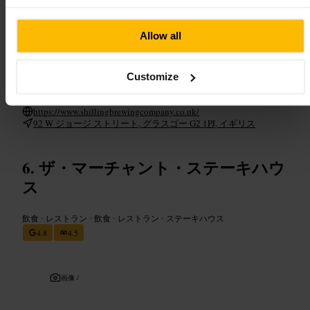
ご来館の計画
Allow all
まずはビールフライトで数種類を試してください。ピザは薄いク
リスプ生地が特徴で、シェアに向いています。グループなら早め
に来るか、席を確認してください。ソロならカウンター席で醸造
Customize
やメニューの相談をすると楽しめます。現金以外も使えることが
多いですが、混雑時は待ちが出ます。
https://www.shillingbrewingcompany.co.uk/
92 W ジョージ ストリート, グラスゴー G2 1PJ, イギリス
ザ・マーチャント・ステーキハウ
ス
飲食
•
レストラン
•
飲食
•
レストラン
•
ステーキハウス
4.8
4.5
画像 /