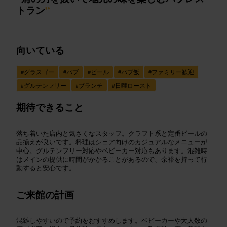
トラン
”
向いている
#
グラスゴー
#
パブ
#
ビール
#
パブ飯
#
ファミリー歓迎
#
グルテンフリー
#
ブランチ
#
日曜ロースト
期待できること
落ち着いた店内と気さくなスタッフ。クラフト系と定番ビールの
品揃えが良いです。料理はシェア向けのカジュアルなメニューが
中心。グルテンフリー対応やベビーカー対応もあります。混雑時
はメインの提供に時間がかかることがあるので、余裕を持って行
動すると安心です。
ご来館の計画
混雑しやすいので予約をおすすめします。ベビーカーや大人数の