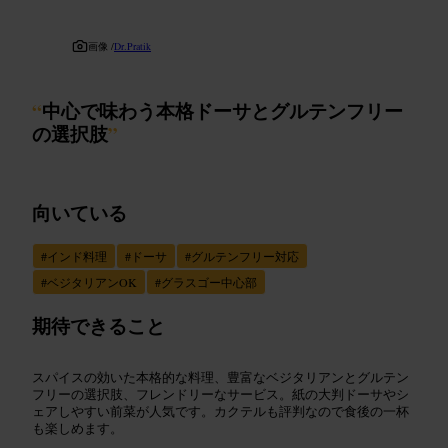
画像 /
Dr.Pratik
“
中心で味わう本格ドーサとグルテンフリー
の選択肢
”
向いている
#
インド料理
#
ドーサ
#
グルテンフリー対応
#
ベジタリアンOK
#
グラスゴー中心部
期待できること
スパイスの効いた本格的な料理、豊富なベジタリアンとグルテン
フリーの選択肢、フレンドリーなサービス。紙の大判ドーサやシ
ェアしやすい前菜が人気です。カクテルも評判なので食後の一杯
も楽しめます。