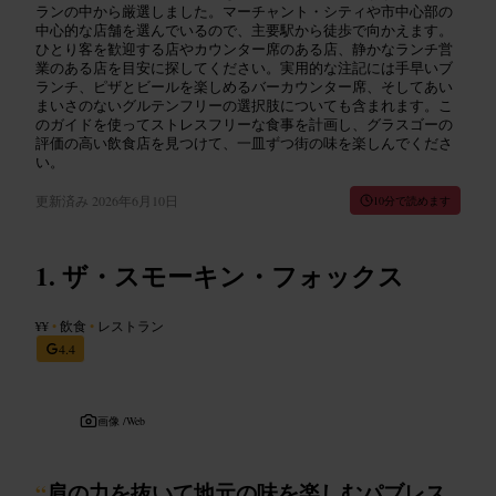
ランの中から厳選しました。マーチャント・シティや市中心部の
中心的な店舗を選んでいるので、主要駅から徒歩で向かえます。
ひとり客を歓迎する店やカウンター席のある店、静かなランチ営
業のある店を目安に探してください。実用的な注記には手早いブ
ランチ、ピザとビールを楽しめるバーカウンター席、そしてあい
まいさのないグルテンフリーの選択肢についても含まれます。こ
のガイドを使ってストレスフリーな食事を計画し、グラスゴーの
評価の高い飲食店を見つけて、一皿ずつ街の味を楽しんでくださ
い。
更新済み
2026年6月10日
10分で読めます
ザ・スモーキン・フォックス
¥¥
•
飲食
•
レストラン
4.4
画像 /
Web
“
肩の力を抜いて地元の味を楽しむパブレス