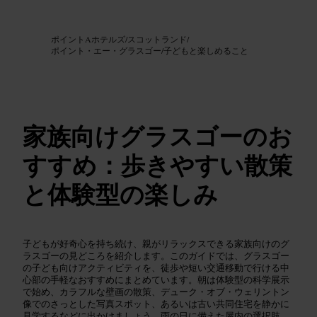
画像 /
Google AI
ポイントAホテルズ
/
スコットランド
/
ポイント・エー・グラスゴー
/
子どもと楽しめること
家族向けグラスゴーのお
すすめ：歩きやすい散策
と体験型の楽しみ
子どもが好奇心を持ち続け、親がリラックスできる家族向けのグ
ラスゴーの見どころを紹介します。このガイドでは、グラスゴー
の子ども向けアクティビティを、徒歩や短い交通移動で行ける中
心部の手軽なおすすめにまとめています。朝は体験型の科学展示
で始め、カラフルな壁画の散策、デューク・オブ・ウェリントン
像でのさっとした写真スポット、あるいは古い共同住宅を静かに
見学するなどに出かけましょう。雨の日に備えた屋内の選択肢