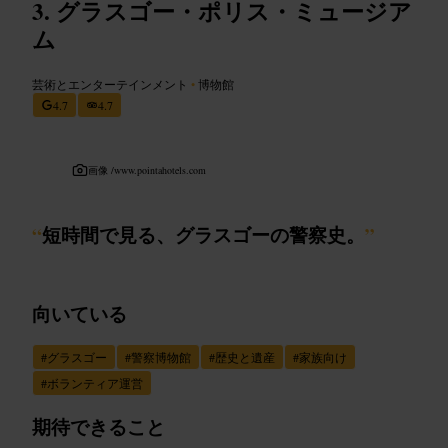
グラスゴー・ポリス・ミュージア
ム
芸術とエンターテインメント
•
博物館
4.7
4.7
画像 /
www.pointahotels.com
“
短時間で見る、グラスゴーの警察史。
”
向いている
#
グラスゴー
#
警察博物館
#
歴史と遺産
#
家族向け
#
ボランティア運営
期待できること