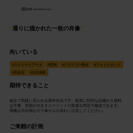
画像 /
mastodon.scot
“
通りに描かれた一枚の肖像
”
向いている
#
ストリートアート
#
壁画
#
グラスゴー散歩
#
フォトスポット
#
街歩き
#
文化体験
期待できること
徒歩で気軽に見られる屋外作品です。観賞に特別な設備や入場料
は不要、壁面の大きさとペイントの質感を間近で確認できます。
周囲は市街地なので車や人の流れに注意してください。
ご来館の計画