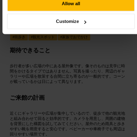
Allow all
向いている
Customize
#
グラスゴー
#
ウェリントン公爵像
#
トラフィックコーン
#
街歩き
#
観光スポット
#
家族でおでかけ
期待できること
歩行者が多い広場の中にある屋外像です。像そのものは見学に時
間をかけるタイプではありません。写真を撮ったり、周辺のギャ
ラリーや広場を散策する合間に立ち寄るのが一般的です。コーン
が載っているかは日によって異なります。
ご来館の計画
近くにギャラリーや広場が集中しているので、徒歩で他の観光地
と組み合わせて回ると効率的です。カメラを用意し、周囲の建物
を背景にした構図を試してみてください。屋外のため雨具と歩き
やすい靴を用意すると安心です。ベビーカーや車椅子でも周辺は
回りやすい場所です。