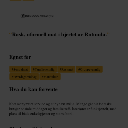
Bilde /
www.rotanacity.ie
“
Rask, uformell mat i hjertet av Rotunda.
”
Egnet for
#
Sentralmat
#
Familievennlig
#
Raskmat
#
Gruppevennlig
#
Hverdagsmiddag
#
Matidublin
Hva du kan forvente
Kort menyrettet service og et bynært miljø. Mange går hit for raske
lunsjer, sosiale middager og familietreff. Interiøret er funksjonelt, med
plass til både enkeltgjester og større bord.