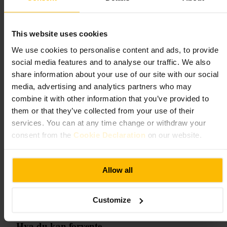
Urban Brewing
This website uses cookies
We use cookies to personalise content and ads, to provide
Spising og drikke
•
Restaurant
social media features and to analyse our traffic. We also
4,5
4,3
share information about your use of our site with our social
media, advertising and analytics partners who may
Bilde /
www.urbanbrewing.ie
combine it with other information that you’ve provided to
them or that they’ve collected from your use of their
services. You can at any time change or withdraw your
“
Kaldt øl, enkel mat og urban stemning
”
consent from the
Cookie Declaration
on our website.
Egnet for
Allow all
#
Håndverksøl
#
Pubmat
#
Etterjobb
#
Vennekveld
#
IFSC
Customize
#
Dublin
Hva du kan forvente