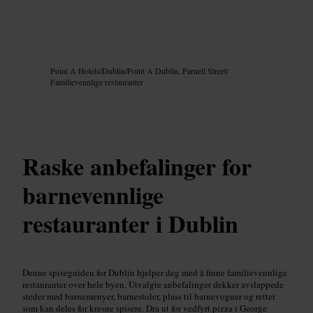
Bilde /
Google AI
Point A Hotels
/
Dublin
/
Point A Dublin, Parnell Street
/
Familievennlige restauranter
Raske anbefalinger for
barnevennlige
restauranter i Dublin
Denne spiseguiden for Dublin hjelper deg med å finne familievennlige
restauranter over hele byen. Utvalgte anbefalinger dekker avslappede
steder med barnemenyer, barnestoler, plass til barnevogner og retter
som kan deles for kresne spisere. Dra ut for vedfyrt pizza i George