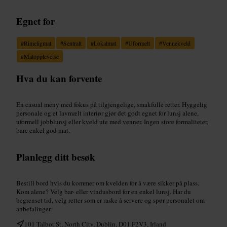
Egnet for
#
Rimeligmat
#
Sentralt
#
Lokalmat
#
Uformelt
#
Vennekveld
#
Matopplevelse
Hva du kan forvente
En casual meny med fokus på tilgjengelige, smakfulle retter. Hyggelig
personale og et lavmælt interiør gjør det godt egnet for lunsj alene,
uformell jobblunsj eller kveld ute med venner. Ingen store formaliteter,
bare enkel god mat.
Planlegg ditt besøk
Bestill bord hvis du kommer om kvelden for å være sikker på plass.
Kom alene? Velg bar- eller vindusbord for en enkel lunsj. Har du
begrenset tid, velg retter som er raske å servere og spør personalet om
anbefalinger.
101 Talbot St, North City, Dublin, D01 F2V3, Irland