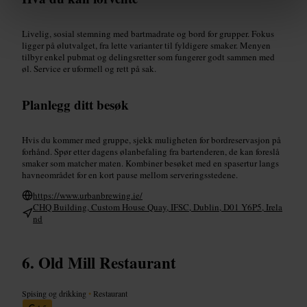
Livelig, sosial stemning med bartmadrate og bord for grupper. Fokus
ligger på ølutvalget, fra lette varianter til fyldigere smaker. Menyen
tilbyr enkel pubmat og delingsretter som fungerer godt sammen med
øl. Service er uformell og rett på sak.
Planlegg ditt besøk
Hvis du kommer med gruppe, sjekk muligheten for bordreservasjon på
forhånd. Spør etter dagens ølanbefaling fra bartenderen, de kan foreslå
smaker som matcher maten. Kombiner besøket med en spasertur langs
havneområdet for en kort pause mellom serveringsstedene.
https://www.urbanbrewing.ie/
CHQ Building, Custom House Quay, IFSC, Dublin, D01 Y6P5, Irela
nd
Old Mill Restaurant
Spising og drikking
•
Restaurant