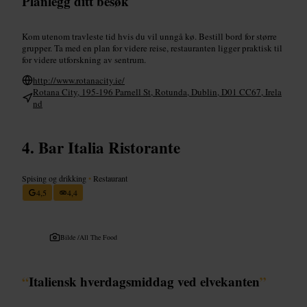
Planlegg ditt besøk
Kom utenom travleste tid hvis du vil unngå kø. Bestill bord for større
grupper. Ta med en plan for videre reise, restauranten ligger praktisk til
for videre utforskning av sentrum.
http://www.rotanacity.ie/
Rotana City, 195-196 Parnell St, Rotunda, Dublin, D01 CC67, Irela
nd
Bar Italia Ristorante
Spising og drikking
•
Restaurant
4,5
4,4
Bilde /
All The Food
“
Italiensk hverdagsmiddag ved elvekanten
”