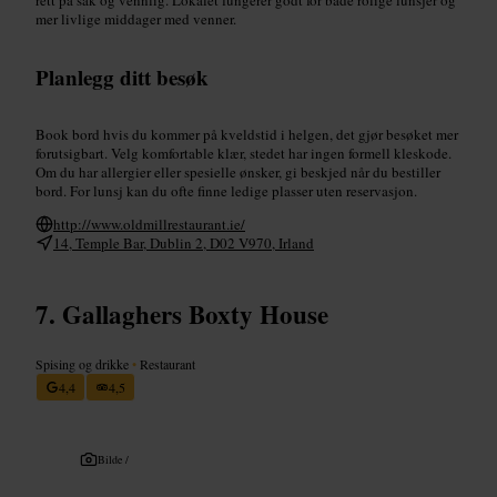
mer livlige middager med venner.
Planlegg ditt besøk
Book bord hvis du kommer på kveldstid i helgen, det gjør besøket mer
forutsigbart. Velg komfortable klær, stedet har ingen formell kleskode.
Om du har allergier eller spesielle ønsker, gi beskjed når du bestiller
bord. For lunsj kan du ofte finne ledige plasser uten reservasjon.
http://www.oldmillrestaurant.ie/
14, Temple Bar, Dublin 2, D02 V970, Irland
Gallaghers Boxty House
Spising og drikke
•
Restaurant
4,4
4,5
Bilde /