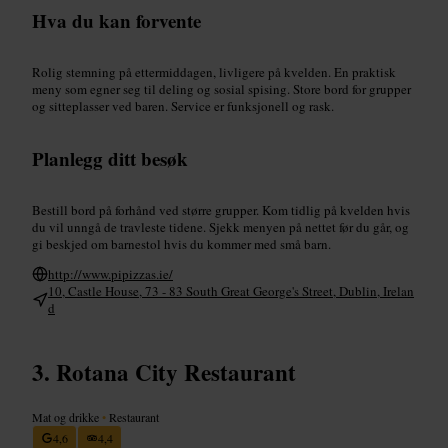
Hva du kan forvente
Rolig stemning på ettermiddagen, livligere på kvelden. En praktisk
meny som egner seg til deling og sosial spising. Store bord for grupper
og sitteplasser ved baren. Service er funksjonell og rask.
Planlegg ditt besøk
Bestill bord på forhånd ved større grupper. Kom tidlig på kvelden hvis
du vil unngå de travleste tidene. Sjekk menyen på nettet før du går, og
gi beskjed om barnestol hvis du kommer med små barn.
http://www.pipizzas.ie/
10, Castle House, 73 - 83 South Great George's Street, Dublin, Irelan
d
Rotana City Restaurant
Mat og drikke
•
Restaurant
4,6
4,4