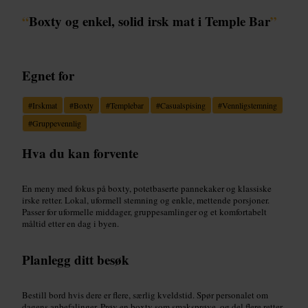
“
Boxty og enkel, solid irsk mat i Temple Bar
”
Egnet for
#
Irskmat
#
Boxty
#
Templebar
#
Casualspising
#
Vennligstemning
#
Gruppevennlig
Hva du kan forvente
En meny med fokus på boxty, potetbaserte pannekaker og klassiske
irske retter. Lokal, uformell stemning og enkle, mettende porsjoner.
Passer for uformelle middager, gruppesamlinger og et komfortabelt
måltid etter en dag i byen.
Planlegg ditt besøk
Bestill bord hvis dere er flere, særlig kveldstid. Spør personalet om
dagens anbefalinger. Prøv en boxty som smaksprøve, og del flere retter