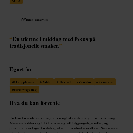
4,5
Bilde /
Tripadvisor
“
En uformell middag med fokus på
tradisjonelle smaker.
”
Egnet for
#
Matopplevelse
#
Dublin
#
Uformelt
#
Vennetur
#
Parmiddag
#
Forretningslunsj
Hva du kan forvente
Du kan forvente en varm, uanstrengt atmosfære og enkel servering.
Menyen holder seg til klassiske og lett tilgjengelige retter, og
porsjonene er laget for deling eller individuelle måltider. Servicen er
rett på sak og vennlig. Lokalet fungerer godt for både rolige lunsjer og