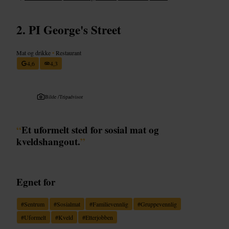
PI George's Street
Mat og drikke
•
Restaurant
4,6
4,3
Bilde /
Tripadvisor
“
Et uformelt sted for sosial mat og
kveldshangout.
”
Egnet for
#
Sentrum
#
Sosialmat
#
Familievennlig
#
Gruppevennlig
#
Uformelt
#
Kveld
#
Etterjobben