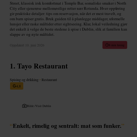
Street, klassisk irsk komfortmat i Temple Bar, somaliske smaker i North
City eller sjenerøse mellomøstlige retter nær Rotunda. Hver oppføring
gir praktiske detaljer: tips om reservasjon, når det er mest travelt, og
om barn spiser gratis. Bruk guiden til å planlegge middager, uformelle
lunsjer eller raske måltider etter sightseeing. Klar, lokal veiledning gjør
det enkelt å velge de beste stedene å spise i Dublin, slik at familien kan
slappe av og nyte måltidet.
Oppdatert
10. juni 2026
8 min lesing
Tayo Restaurant
Spising og drikking
•
Restaurant
4,8
Bilde /
Visit Dublin
“
Enkelt, rimelig og sentralt: mat som funker.
”