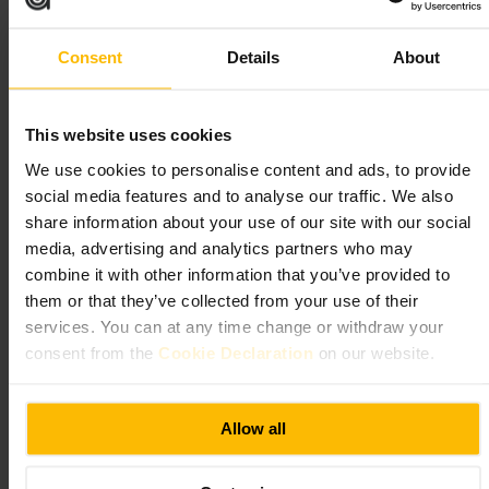
Kom tidlig om du trenger bord. Velg vindusbord for naturlig lys og ro
til arbeid. Stedet fungerer godt for enkeltpersoner og par, mindre egnet
for store grupper.
Consent
Details
About
465 N Circular Rd, Phibsborough, Dublin, D07 TPR3, Ireland
This website uses cookies
The Art of Coffee
We use cookies to personalise content and ads, to provide
social media features and to analyse our traffic. We also
Spising og drikke
•
Kafeer, kaffe- og tesalonger
•
Kaffebar
share information about your use of our site with our social
4,5
3,9
media, advertising and analytics partners who may
combine it with other information that you’ve provided to
them or that they’ve collected from your use of their
Bilde /
The Art of Coffee ☕️
services. You can at any time change or withdraw your
consent from the
Cookie Declaration
on our website.
“
Kaffekunst og gode bakervarer i North City
”
Allow all
Egnet for