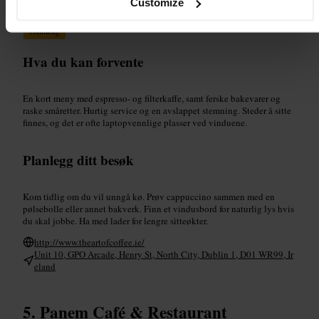
Customize
#
Kaffebar
#
Kaffe
#
Frokost
#
Bakverk
#
Laptopvennlig
#
Rimelig
Hva du kan forvente
En kort meny med espresso- og filterkaffe, samt ferske bakevarer og
raske småretter. Hurtig service og en avslappet stemning. Steder å sitte
finnes, og det er ofte laptopvennlige plasser ved vinduene.
Planlegg ditt besøk
Kom tidlig om du vil unngå kø. Prøv cappuccino sammen med en
pølsebolle eller annet bakverk. Finn et vindusbord for naturlig lys hvis
du skal jobbe. Ha med lader for lengre sitteøkter.
http://www.theartofcoffee.ie/
Unit 10, GPO Arcade, Henry St, North City, Dublin 1, D01 WR99, Ir
eland
Panem Café & Restaurant