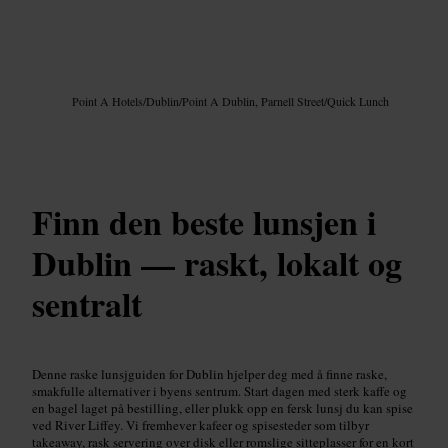
Bilde /
Google AI
Point A Hotels
/
Dublin
/
Point A Dublin, Parnell Street
/
Quick Lunch
Finn den beste lunsjen i
Dublin — raskt, lokalt og
sentralt
Denne raske lunsjguiden for Dublin hjelper deg med å finne raske,
smakfulle alternativer i byens sentrum. Start dagen med sterk kaffe og
en bagel laget på bestilling, eller plukk opp en fersk lunsj du kan spise
ved River Liffey. Vi fremhever kafeer og spisesteder som tilbyr
takeaway, rask servering over disk eller romslige sitteplasser for en kort