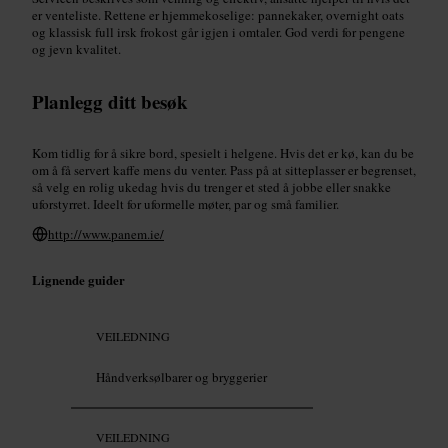
er venteliste. Rettene er hjemmekoselige: pannekaker, overnight oats
og klassisk full irsk frokost går igjen i omtaler. God verdi for pengene
og jevn kvalitet.
Planlegg ditt besøk
Kom tidlig for å sikre bord, spesielt i helgene. Hvis det er kø, kan du be
om å få servert kaffe mens du venter. Pass på at sitteplasser er begrenset,
så velg en rolig ukedag hvis du trenger et sted å jobbe eller snakke
uforstyrret. Ideelt for uformelle møter, par og små familier.
http://www.panem.ie/
Lignende guider
VEILEDNING
Håndverksølbarer og bryggerier
VEILEDNING