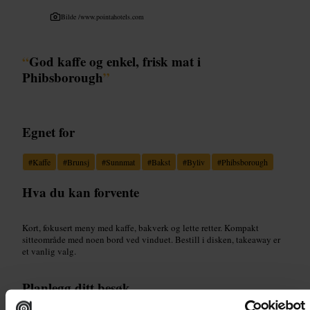
Bilde /
www.pointahotels.com
“
God kaffe og enkel, frisk mat i
Phibsborough
”
Egnet for
#
Kaffe
#
Brunsj
#
Sunnmat
#
Bakst
#
Byliv
#
Phibsborough
Hva du kan forvente
Kort, fokusert meny med kaffe, bakverk og lette retter. Kompakt
sitteområde med noen bord ved vinduet. Bestill i disken, takeaway er
et vanlig valg.
Planlegg ditt besøk