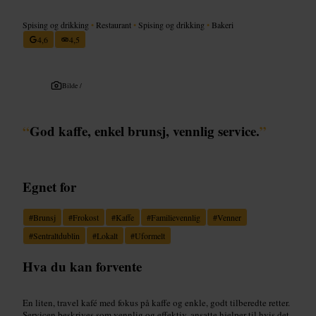
Spising og drikking
•
Restaurant
•
Spising og drikking
•
Bakeri
4,6
4,5
Bilde /
“
God kaffe, enkel brunsj, vennlig service.
”
Egnet for
#
Brunsj
#
Frokost
#
Kaffe
#
Familievennlig
#
Venner
#
Sentraltdublin
#
Lokalt
#
Uformelt
Hva du kan forvente
En liten, travel kafé med fokus på kaffe og enkle, godt tilberedte retter.
Servicen beskrives som vennlig og effektiv, ansatte hjelper til hvis det