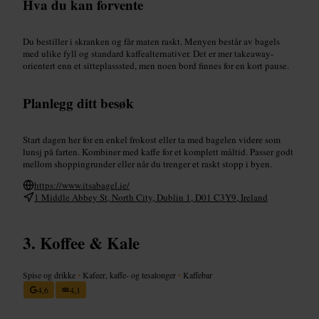
Hva du kan forvente
Du bestiller i skranken og får maten raskt. Menyen består av bagels
med ulike fyll og standard kaffealternativer. Det er mer takeaway-
orientert enn et sitteplasssted, men noen bord finnes for en kort pause.
Planlegg ditt besøk
Start dagen her for en enkel frokost eller ta med bagelen videre som
lunsj på farten. Kombiner med kaffe for et komplett måltid. Passer godt
mellom shoppingrunder eller når du trenger et raskt stopp i byen.
https://www.itsabagel.ie/
1 Middle Abbey St, North City, Dublin 1, D01 C3Y9, Ireland
Koffee & Kale
Spise og drikke
•
Kafeer, kaffe- og tesalonger
•
Kaffebar
4,6
4,1