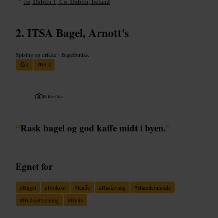
tre, Dublin 1, Co. Dublin, Ireland
ITSA Bagel, Arnott's
Spising og drikke
•
Bagelbutikk
4
4,1
Bilde /
Itsa
“
Rask bagel og god kaffe midt i byen.
”
Egnet for
#
Bagel
#
Frokost
#
Kaffe
#
Raskevalg
#
Handleområde
#
Budsjettvennlig
#
Byliv