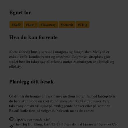
Egnet for
#
Kaffe
#
Lunsj
#
Takeaway
#
Sentralt
#
CHQ
Hva du kan forvente
Korte køer og hurtig service i morgen- og lunsjrushet. Menyen er
enkel: kaffe, konditorvarer og smørbrød. Begrenset sitteplass gjør
stedet best for takeaway eller korte møter. Stemningen er uformell og
effektiv.
Planlegg ditt besøk
Gå dit når du trenger en rask pause mellom møter. Ta med laptop hvis
du bare skal jobbe en kort stund, men plan for få sitteplasser. Velg
takeaway om du vil spise på nærliggende benker eller på kontoret.
Bestill kaffe først, så velger du bakverk mens du venter.
http://sevenwonders.ie/
The Chq Building, Unit 22-23, International Financial Services Cen