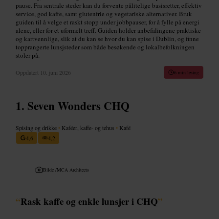
pause. Fra sentrale steder kan du forvente pålitelige basisretter, effektiv
service, god kaffe, samt glutenfrie og vegetariske alternativer. Bruk
guiden til å velge et raskt stopp under jobbpauser, for å fylle på energi
alene, eller for et uformelt treff. Guiden holder anbefalingene praktiske
og kartvennlige, slik at du kan se hvor du kan spise i Dublin, og finne
topprangerte lunsjsteder som både besøkende og lokalbefolkningen
stoler på.
Oppdatert
10. juni 2026
6 min lesing
Seven Wonders CHQ
Spising og drikke
•
Kaféer, kaffe- og tehus
•
Kafé
4,6
4,2
Bilde /
MCA Architects
“
Rask kaffe og enkle lunsjer i CHQ
”