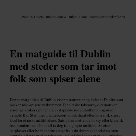
Bilde /
Google AI
Point A Hotels
/
Dublin
/
Point A Dublin, Parnell Street
/
Spisesteder for én
En matguide til Dublin
med steder som tar imot
folk som spiser alene
Denne matguiden til Dublin viser restauranter og kafeer i Dublin som
ønsker solo-spisere velkommen. Finn raske takeaway-alternativer,
koselige kroker i puben og avslappede restaurantbord i og rundt
Temple Bar. Start med plantebasert komfortmat eller koreansk street
food for et raskt måltid alene. Sats på en mettende boxty eller klassisk
irsk komfortmat når du vil ta deg tid og nyte måltidet. Se etter
barplasser eller bord i andre etasje hvis du foretrekker selskap uten
samtale, eller ta med et takeaway-måltid for å spise mens du utforsker.