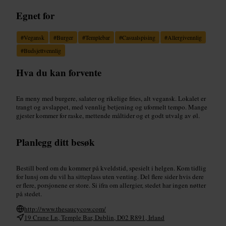
Egnet for
#
Vegansk
#
Burger
#
Templebar
#
Casualspising
#
Allergivennlig
#
Budsjettvennlig
Hva du kan forvente
En meny med burgere, salater og rikelige fries, alt vegansk. Lokalet er
trangt og avslappet, med vennlig betjening og uformelt tempo. Mange
gjester kommer for raske, mettende måltider og et godt utvalg av øl.
Planlegg ditt besøk
Bestill bord om du kommer på kveldstid, spesielt i helgen. Kom tidlig
for lunsj om du vil ha sitteplass uten venting. Del flere sider hvis dere
er flere, porsjonene er store. Si ifra om allergier, stedet har ingen nøtter
på stedet.
http://www.thesaucycow.com/
19 Crane Ln, Temple Bar, Dublin, D02 R891, Irland