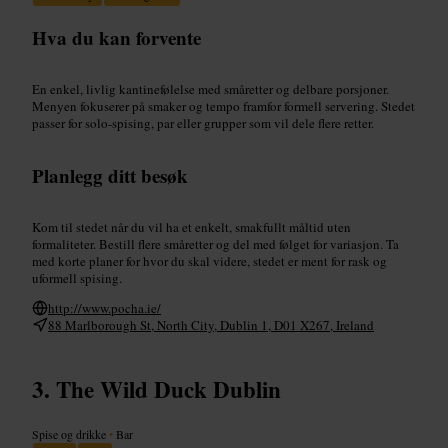
Hva du kan forvente
En enkel, livlig kantinefølelse med småretter og delbare porsjoner.
Menyen fokuserer på smaker og tempo framfor formell servering. Stedet
passer for solo-spising, par eller grupper som vil dele flere retter.
Planlegg ditt besøk
Kom til stedet når du vil ha et enkelt, smakfullt måltid uten
formaliteter. Bestill flere småretter og del med følget for variasjon. Ta
med korte planer for hvor du skal videre, stedet er ment for rask og
uformell spising.
http://www.pocha.ie/
88 Marlborough St, North City, Dublin 1, D01 X267, Ireland
The Wild Duck Dublin
Spise og drikke
•
Bar