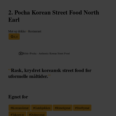
Pocha Korean Street Food North
Earl
Mat og drikke
•
Restaurant
4,4
Bilde /
Pocha - Authentic Korean Street Food
“
Rask, krydret koreansk street food for
uformelle måltider.
”
Egnet for
#
Koreanskmat
#
Gatekjøkken
#
Rimeligmat
#
Storbymat
#
Takeaway
#
Delingsmat