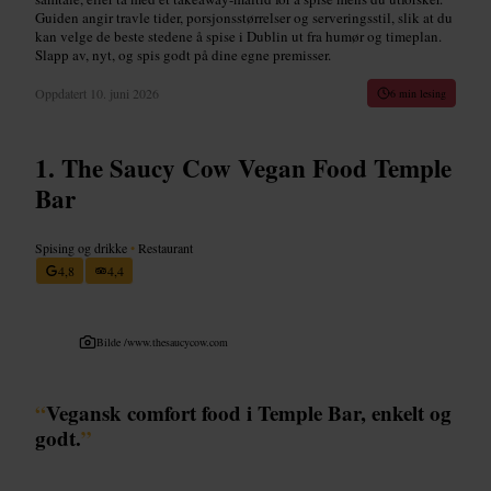
Guiden angir travle tider, porsjonsstørrelser og serveringsstil, slik at du
kan velge de beste stedene å spise i Dublin ut fra humør og timeplan.
Slapp av, nyt, og spis godt på dine egne premisser.
Oppdatert
10. juni 2026
6 min lesing
The Saucy Cow Vegan Food Temple
Bar
Spising og drikke
•
Restaurant
4,8
4,4
Bilde /
www.thesaucycow.com
“
Vegansk comfort food i Temple Bar, enkelt og
godt.
”