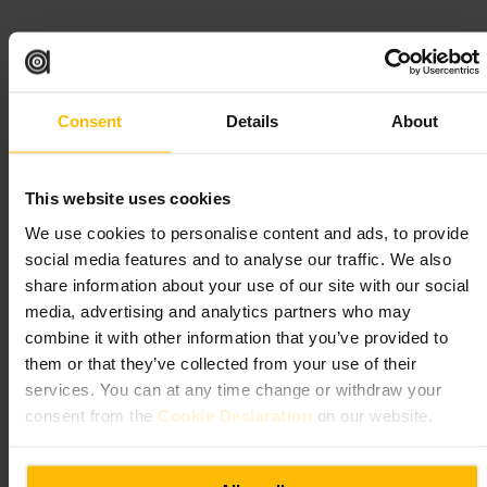
Planlegg ditt besøk
Kom tidlig hvis du vil sikre sitteplass. Ta med legitimasjon. Kombiner
besøket med en spasertur i Temple Bar og andre barer i området. For
Consent
Details
About
grupper: del opplegget, så ikke alle må kjempe om plass på samme tid.
http://thewildduck.ie/
This website uses cookies
Old Mill Restaurant
We use cookies to personalise content and ads, to provide
social media features and to analyse our traffic. We also
share information about your use of our site with our social
Spising og drikking
•
Restaurant
media, advertising and analytics partners who may
4,5
combine it with other information that you’ve provided to
them or that they’ve collected from your use of their
Bilde /
Tripadvisor
services. You can at any time change or withdraw your
consent from the
Cookie Declaration
on our website.
“
En uformell middag med fokus på
tradisjonelle smaker.
”