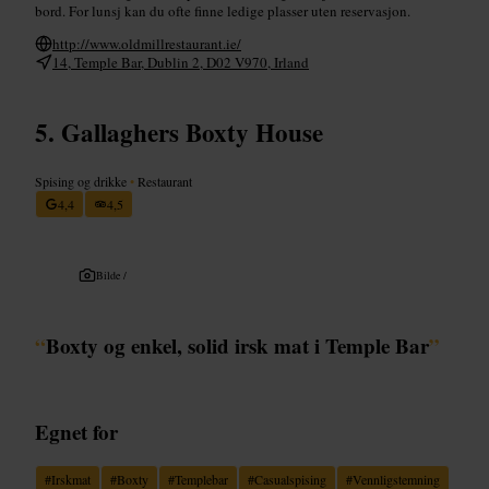
bord. For lunsj kan du ofte finne ledige plasser uten reservasjon.
http://www.oldmillrestaurant.ie/
14, Temple Bar, Dublin 2, D02 V970, Irland
Gallaghers Boxty House
Spising og drikke
•
Restaurant
4,4
4,5
Bilde /
“
Boxty og enkel, solid irsk mat i Temple Bar
”
Egnet for
#
Irskmat
#
Boxty
#
Templebar
#
Casualspising
#
Vennligstemning