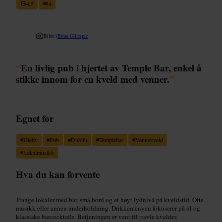
4,5
4
Bilde /
Brian Gillespie
“
En livlig pub i hjertet av Temple Bar, enkel å
stikke innom for en kveld med venner.
”
Egnet for
#
Uteliv
#
Pub
#
Dublin
#
Templebar
#
Vennekveld
#
Lokalmusikk
Hva du kan forvente
Trange lokaler med bar, små bord og et høyt lydnivå på kveldstid. Ofte
musikk eller annen underholdning. Drikkemenyen fokuserer på øl og
klassiske barcocktails. Betjeningen er vant til travle kvelder.