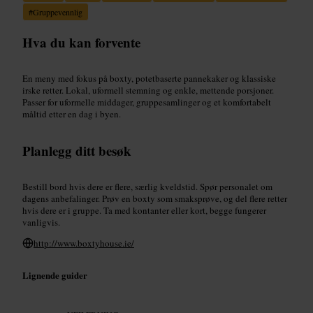
#
Gruppevennlig
Hva du kan forvente
En meny med fokus på boxty, potetbaserte pannekaker og klassiske
irske retter. Lokal, uformell stemning og enkle, mettende porsjoner.
Passer for uformelle middager, gruppesamlinger og et komfortabelt
måltid etter en dag i byen.
Planlegg ditt besøk
Bestill bord hvis dere er flere, særlig kveldstid. Spør personalet om
dagens anbefalinger. Prøv en boxty som smaksprøve, og del flere retter
hvis dere er i gruppe. Ta med kontanter eller kort, begge fungerer
vanligvis.
http://www.boxtyhouse.ie/
Lignende guider