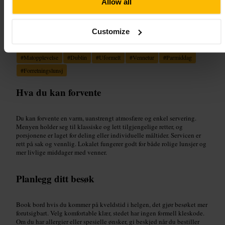
Allow all
Customize
Egnet for
#
Matopplevelse
#
Dublin
#
Uformelt
#
Vennetur
#
Parmiddag
#
Forretningslunsj
Hva du kan forvente
Du kan forvente en varm, uanstrengt atmosfære og enkel servering.
Menyen holder seg til klassiske og lett tilgjengelige retter, og
porsjonene er laget for deling eller individuelle måltider. Servicen er
rett på sak og vennlig. Lokalet fungerer godt for både rolige lunsjer og
mer livlige middager med venner.
Planlegg ditt besøk
Book bord hvis du kommer på kveldstid i helgen, det gjør besøket mer
forutsigbart. Velg komfortable klær, stedet har ingen formell kleskode.
Om du har allergier eller spesielle ønsker, gi beskjed når du bestiller