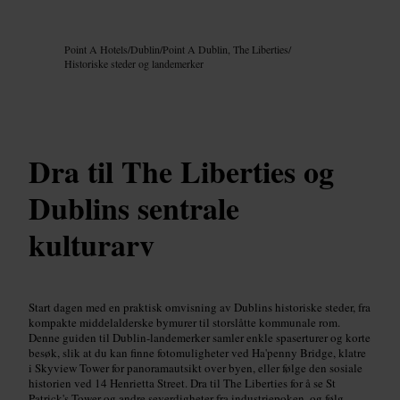
Bilde /
Google AI
Point A Hotels
/
Dublin
/
Point A Dublin, The Liberties
/
Historiske steder og landemerker
Dra til The Liberties og
Dublins sentrale
kulturarv
Start dagen med en praktisk omvisning av Dublins historiske steder, fra
kompakte middelalderske bymurer til storslåtte kommunale rom.
Denne guiden til Dublin-landemerker samler enkle spaserturer og korte
besøk, slik at du kan finne fotomuligheter ved Ha'penny Bridge, klatre
i Skyview Tower for panoramautsikt over byen, eller følge den sosiale
historien ved 14 Henrietta Street. Dra til The Liberties for å se St
Patrick's Tower og andre severdigheter fra industriepoken, og følg