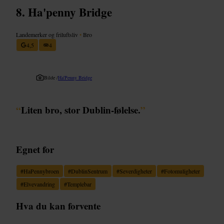
Ha'penny Bridge
Landemerker og friluftsliv
•
Bro
4,5
4
Bilde /
Ha'Penny Bridge
“
Liten bro, stor Dublin-følelse.
”
Egnet for
#
HaPennybroen
#
DublinSentrum
#
Severdigheter
#
Fotomuligheter
#
Elvevandring
#
Templebar
Hva du kan forvente