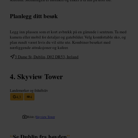
Planlegg ditt besøk
Legg inn plassen som et kort avbrekk på en gårunde i sentrum. Ta med
kamera eller mobil for detaljer og gatebilder. Velg komfortable sko, og
plan rundt været hvis du vil sitte ute. Kombiner besøket med
nærliggende attraksjoner og kafeer.
3 Dame St, Dublin, D02 DR53, Ireland
Skyview Tower
Landemerker og friluftsliv
4,3
4
Bilde /
Skyview Tower
“
Se Dublin fra høyden
”