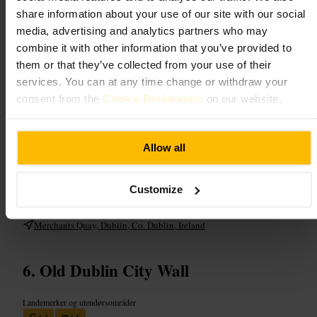
Hva du kan forvente
share information about your use of our site with our social
media, advertising and analytics partners who may
Du får en nærstudie av steinmuring og arkitekturfragmenter, plassert
combine it with other information that you’ve provided to
rett ved kaien. Det er ingen stor attraksjon med guidet omvisning, men
them or that they’ve collected from your use of their
stedet gir kontekst til Dublin sentrum og fungerer som et godt
fotostopp mellom større severdigheter.
services. You can at any time change or withdraw your
consent from the
Cookie Declaration
on our website.
Planlegg ditt besøk
Allow all
Start fra sentrum og ta en rolig spasertur langs quays. Ta med kamera
og gode sko, området har smale fortau. Kombiner besøket med
nærliggende museer og kafeer for en full rundtur. Regnjakke kan være
Customize
nyttig, tårnet er utendørs.
http://www.dublinia.ie/
Merchants Quay, Dublin, Co. Dublin, Ireland
Old Dublin City Wall
Landemerker og utendørsområder
4,3
4,5