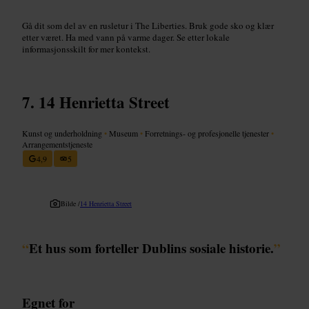
Gå dit som del av en rusletur i The Liberties. Bruk gode sko og klær
etter været. Ha med vann på varme dager. Se etter lokale
informasjonsskilt for mer kontekst.
14 Henrietta Street
Kunst og underholdning
•
Museum
•
Forretnings- og profesjonelle tjenester
•
Arrangementstjeneste
4,9
5
Bilde /
14 Henrietta Street
“
Et hus som forteller Dublins sosiale historie.
”
Egnet for