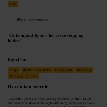
4,4
Bilde /
Dublin Winter Lights
“
Et kompakt bytorv for raske stopp og
bilder.
”
Egnet for
#
Torget
#
Dublin
#
Lokalkultur
#
Severdigheter
#
Byvandring
#
Fotostopp
#
Historie
Hva du kan forvente
Et oversiktlig torg med sitteplasser og gateaktivitet rundt. Du ser
forbipasserende, lokal handel og fasader som gir en følelse av byens
sentrum. Stemningen er uformell og enkel å ta inn på kort tid.