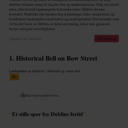
deretter roligere smug til skjulte tårn og markedsplasser. Velg selvstyrte
ruter, eller bestill topprangerte historiske turer i Dublin for mer
kontekst. Praktiske tips hjelper deg å planlegge tider, unngå køer, og
kombinere landemerker med kafeer og utsiktspunkter. For reisende som
vil ha det beste av Dublin, er dette en tydelig, lokal rute gjennom
byens viktigste severdigheter.
Oppdatert
10. juni 2026
10 min lesing
Historical Bell on Bow Street
Landemerker og friluftsliv
•
Historisk og vernet sted
5
Bilde /
National Bell Festival
“
Et stille spor fra Dublins fortid
”