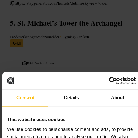
https://staygenerator.com/hostels/dublin/skyview-tower
St. Michael’s Tower the Archangel
Landemerker og utendørsområder
•
Bygning / Struktur
4,8
Bilde /
Archiseek.com
“
Liten middelaldersk tårnrest ved quaysiden
”
Consent
Details
About
Egnet for
This website uses cookies
#
Historie
#
Byvandring
#
Fotostopp
#
Utsikt
#
Arkitektur
#
Dublin
#
Merchantsquay
We use cookies to personalise content and ads, to provide
social media features and to analyse our traffic. We also