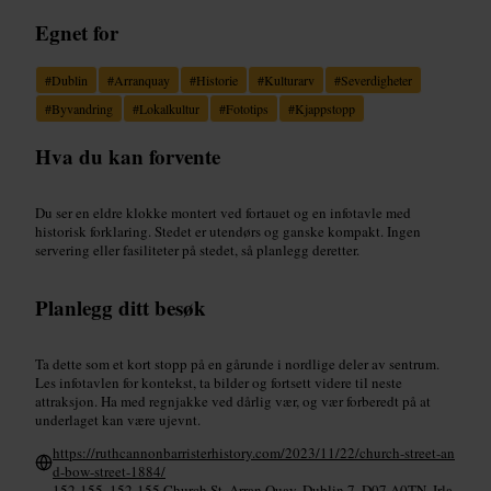
Egnet for
#
Dublin
#
Arranquay
#
Historie
#
Kulturarv
#
Severdigheter
#
Byvandring
#
Lokalkultur
#
Fototips
#
Kjappstopp
Hva du kan forvente
Du ser en eldre klokke montert ved fortauet og en info­tavle med
historisk forklaring. Stedet er utendørs og ganske kompakt. Ingen
servering eller fasiliteter på stedet, så planlegg deretter.
Planlegg ditt besøk
Ta dette som et kort stopp på en gårunde i nordlige deler av sentrum.
Les info­tavlen for kontekst, ta bilder og fortsett videre til neste
attraksjon. Ha med regnjakke ved dårlig vær, og vær forberedt på at
underlaget kan være ujevnt.
https://ruthcannonbarristerhistory.com/2023/11/22/church-street-an
d-bow-street-1884/
152-155, 152-155 Church St, Arran Quay, Dublin 7, D07 A0TN, Irla