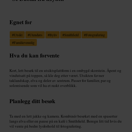
Egnet for
#
Utsikt
#
Utendørs
#
Byliv
#
Smithfield
#
Fotografering
#
Familievennlig
Hva du kan forvente
Kort, lett besøk til en utsiktsplattform i en ombygd skorstein. Åpent og
vindutsatt på toppen, så kle deg etter været. Utsikten favner
taklandskap, elva og deler av sentrum. Passer for familier, par og
soloreisende som vil ha et raskt overblikk.
Planlegg ditt besøk
Ta med en lett jakke og kamera. Kombinér besøket med en spasertur
langs elva eller en pause på en kafé i Smithfield. Beregn litt tid hvis du
vil vente på bedre lysforhold til fotografering.