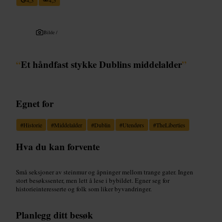
Bilde /
“
Et håndfast stykke Dublins middelalder
”
Egnet for
#
Historie
#
Middelalder
#
Dublin
#
Utendørs
#
TheLiberties
Hva du kan forvente
Små seksjoner av steinmur og åpninger mellom trange gater. Ingen
stort besøkssenter, men lett å lese i bybildet. Egner seg for
historieinteresserte og folk som liker byvandringer.
Planlegg ditt besøk