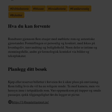
#
Dublinhistorie
#
Museer
#
Sosialhistorie
#
Familievennlig
#
Bykultur
Hva du kan forvente
Rundturer gjennom flere etasjer med møblerte rom og autentiske
gjenstander. Formidlingen er personlig og konkret, med fokus på
hverdagsliv, innvandring og boligforhold. Noen deler er intime og
stemningsfulle, andre gir kronologisk kontekst via bilder og
tekstplakater.
Planlegg ditt besøk
Kjøp eller reserver billetter i forveien for å sikre plass på omvisning.
Kom tidlig hvis du vil ha en roligere runde. Ta med kamera, men vis
hensyn inne i tettpakkede rom. Vær oppmerksom på trapper og smale
passasjer, sjekk tilgjengelighet før du legger ut på tur.
https://14henriettastreet.ie/