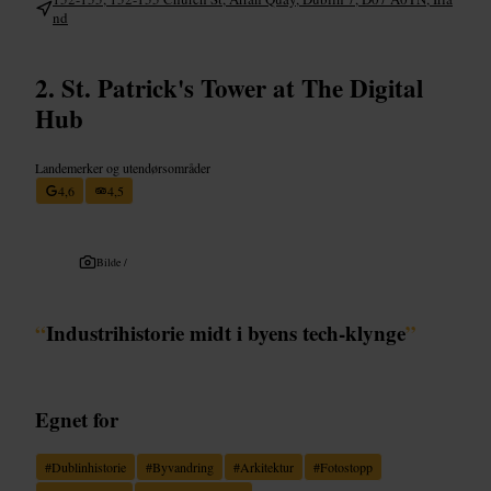
nd
St. Patrick's Tower at The Digital
Hub
Landemerker og utendørsområder
4,6
4,5
Bilde /
“
Industrihistorie midt i byens tech-klynge
”
Egnet for
#
Dublinhistorie
#
Byvandring
#
Arkitektur
#
Fotostopp