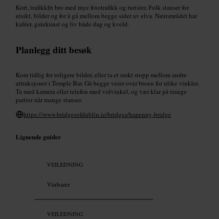
Kort, trafikkfri bro med mye fototrafikk og turister. Folk stanser for
utsikt, bilder og for å gå mellom begge sider av elva. Nærområdet har
kaféer, gatekunst og liv både dag og kveld.
Planlegg ditt besøk
Kom tidlig for roligere bilder, eller ta et raskt stopp mellom andre
attraksjoner i Temple Bar. Gå begge veier over broen for ulike vinkler.
Ta med kamera eller telefon med vidvinkel, og vær klar på trange
partier når mange stanser.
https://www.bridgesofdublin.ie/bridges/hapenny-bridge
Lignende guider
VEILEDNING
Vinbarer
VEILEDNING