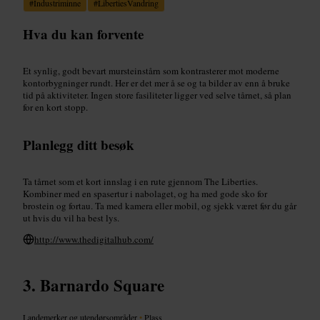
#
Industriminne
#
LibertiesVandring
Hva du kan forvente
Et synlig, godt bevart mursteinstårn som kontrasterer mot moderne
kontorbygninger rundt. Her er det mer å se og ta bilder av enn å bruke
tid på aktiviteter. Ingen store fasiliteter ligger ved selve tårnet, så plan
for en kort stopp.
Planlegg ditt besøk
Ta tårnet som et kort innslag i en rute gjennom The Liberties.
Kombiner med en spasertur i nabolaget, og ha med gode sko for
brostein og fortau. Ta med kamera eller mobil, og sjekk været før du går
ut hvis du vil ha best lys.
http://www.thedigitalhub.com/
Barnardo Square
Landemerker og utendørsområder
•
Plass