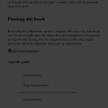
og klassisk full irsk frokost går igjen i omtaler. God verdi for pengene
og jevn kvalitet.
Planlegg ditt besøk
Kom tidlig for å sikre bord, spesielt i helgene. Hvis det er kø, kan du be
om å få servert kaffe mens du venter. Pass på at sitteplasser er begrenset,
så velg en rolig ukedag hvis du trenger et sted å jobbe eller snakke
uforstyrret. Ideelt for uformelle møter, par og små familier.
http://www.panem.ie/
Lignende guider
VEILEDNING
Topp høydepunkter
VEILEDNING