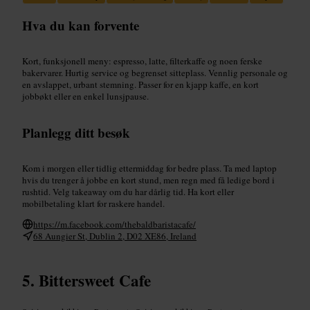
Hva du kan forvente
Kort, funksjonell meny: espresso, latte, filterkaffe og noen ferske
bakervarer. Hurtig service og begrenset sitteplass. Vennlig personale og
en avslappet, urbant stemning. Passer for en kjapp kaffe, en kort
jobbøkt eller en enkel lunsjpause.
Planlegg ditt besøk
Kom i morgen eller tidlig ettermiddag for bedre plass. Ta med laptop
hvis du trenger å jobbe en kort stund, men regn med få ledige bord i
rushtid. Velg takeaway om du har dårlig tid. Ha kort eller
mobilbetaling klart for raskere handel.
https://m.facebook.com/thebaldbaristacafe/
68 Aungier St, Dublin 2, D02 XE86, Ireland
Bittersweet Cafe