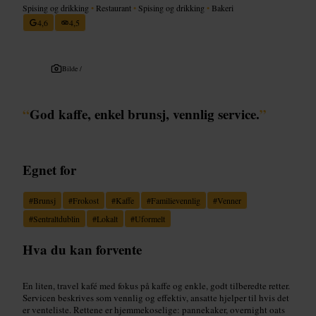
Spising og drikking
•
Restaurant
•
Spising og drikking
•
Bakeri
4,6
4,5
Bilde /
“
God kaffe, enkel brunsj, vennlig service.
”
Egnet for
#
Brunsj
#
Frokost
#
Kaffe
#
Familievennlig
#
Venner
#
Sentraltdublin
#
Lokalt
#
Uformelt
Hva du kan forvente
En liten, travel kafé med fokus på kaffe og enkle, godt tilberedte retter.
Servicen beskrives som vennlig og effektiv, ansatte hjelper til hvis det
er venteliste. Rettene er hjemmekoselige: pannekaker, overnight oats