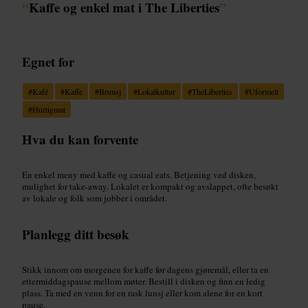
“
Kaffe og enkel mat i The Liberties
”
Egnet for
#
Kafé
#
Kaffe
#
Brunsj
#
Lokalkultur
#
TheLiberties
#
Uformelt
#
Hurtigmat
Hva du kan forvente
En enkel meny med kaffe og casual eats. Betjening ved disken,
mulighet for take-away. Lokalet er kompakt og avslappet, ofte besøkt
av lokale og folk som jobber i området.
Planlegg ditt besøk
Stikk innom om morgenen for kaffe før dagens gjøremål, eller ta en
ettermiddagspause mellom møter. Bestill i disken og finn en ledig
plass. Ta med en venn for en rask lunsj eller kom alene for en kort
pause.