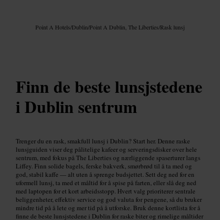
Bilde /
Google AI
Point A Hotels
/
Dublin
/
Point A Dublin, The Liberties
/
Rask lunsj
Finn de beste lunsjstedene
i Dublin sentrum
Trenger du en rask, smakfull lunsj i Dublin? Start her. Denne raske
lunsjguiden viser deg pålitelige kafeer og serveringsdisker over hele
sentrum, med fokus på The Liberties og nærliggende spaserturer langs
Liffey. Finn solide bagels, ferske bakverk, smørbrød til å ta med og
god, stabil kaffe — alt uten å sprenge budsjettet. Sett deg ned for en
uformell lunsj, ta med et måltid for å spise på farten, eller slå deg ned
med laptopen for et kort arbeidsstopp. Hvert valg prioriterer sentrale
beliggenheter, effektiv service og god valuta for pengene, så du bruker
mindre tid på å lete og mer tid på å utforske. Bruk denne kortlista for å
finne de beste lunsjstedene i Dublin for raske biter og rimelige måltider