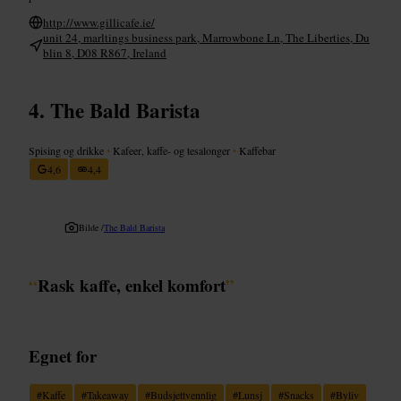
http://www.gillicafe.ie/
unit 24, marltings business park, Marrowbone Ln, The Liberties, Du
blin 8, D08 R867, Ireland
The Bald Barista
Spising og drikke
•
Kafeer, kaffe- og tesalonger
•
Kaffebar
4,6
4,4
Bilde /
The Bald Barista
“
Rask kaffe, enkel komfort
”
Egnet for
#
Kaffe
#
Takeaway
#
Budsjettvennlig
#
Lunsj
#
Snacks
#
Byliv