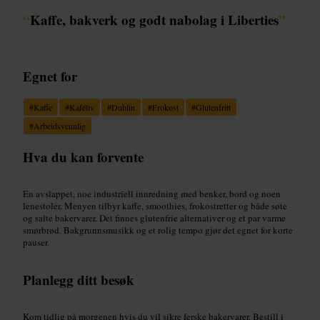
“
Kaffe, bakverk og godt nabolag i Liberties
”
Egnet for
#
Kaffe
#
Kaféliv
#
Dublin
#
Frokost
#
Glutenfritt
#
Arbeidsvennlig
Hva du kan forvente
En avslappet, noe industriell innredning med benker, bord og noen
lenestoler. Menyen tilbyr kaffe, smoothies, frokostretter og både søte
og salte bakervarer. Det finnes glutenfrie alternativer og et par varme
smørbrød. Bakgrunnsmusikk og et rolig tempo gjør det egnet for korte
pauser.
Planlegg ditt besøk
Kom tidlig på morgenen hvis du vil sikre ferske bakervarer. Bestill i