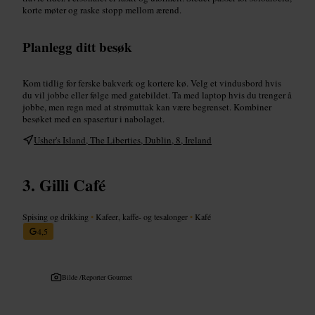
korte møter og raske stopp mellom ærend.
Planlegg ditt besøk
Kom tidlig for ferske bakverk og kortere kø. Velg et vindusbord hvis
du vil jobbe eller følge med gatebildet. Ta med laptop hvis du trenger å
jobbe, men regn med at strømuttak kan være begrenset. Kombiner
besøket med en spasertur i nabolaget.
Usher's Island, The Liberties, Dublin, 8, Ireland
Gilli Café
Spising og drikking
•
Kafeer, kaffe- og tesalonger
•
Kafé
4,5
Bilde /
Reporter Gourmet