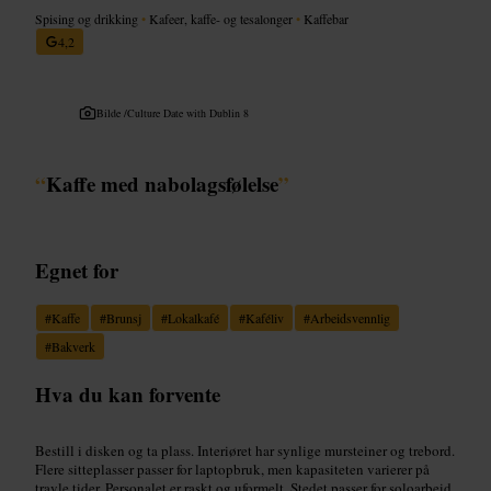
Spising og drikking
•
Kafeer, kaffe- og tesalonger
•
Kaffebar
4,2
Bilde /
Culture Date with Dublin 8
“
Kaffe med nabolagsfølelse
”
Egnet for
#
Kaffe
#
Brunsj
#
Lokalkafé
#
Kaféliv
#
Arbeidsvennlig
#
Bakverk
Hva du kan forvente
Bestill i disken og ta plass. Interiøret har synlige mursteiner og trebord.
Flere sitteplasser passer for laptopbruk, men kapasiteten varierer på
travle tider. Personalet er raskt og uformelt. Stedet passer for soloarbeid,