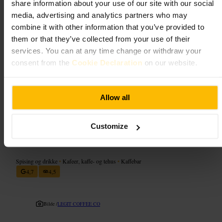
share information about your use of our site with our social
og noen veganske valg, blant dem en populær vegansk pølsebolle.
Sittegrunnlaget er begrenset, så det føles intimt og travelt til tider.
media, advertising and analytics partners who may
combine it with other information that you’ve provided to
Planlegg ditt besøk
them or that they’ve collected from your use of their
services. You can at any time change or withdraw your
consent from the
Cookie Declaration
on our website.
Gå tidlig for å få sitteplass og ferske bakervarer. Bestill i disken og spør
etter baristaens anbefaling hvis du er usikker. Ta med laptop kun på
roligere tidspunkt. Ikke planlegg større grupper her, stedet egner seg
best for én eller to personer.
Allow all
https://bitterswitter-cafe-d2.com/
Customize
Legit Coffee Co
Spising og drikke
•
Kafeer, kaffe- og tehus
•
Kaffebar
4,7
4,5
Bilde /
LEGIT COFFEE CO