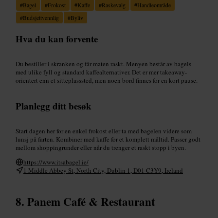
#
Bagel
#
Frokost
#
Kaffe
#
Raskevalg
#
Handleområde
#
Budsjettvennlig
#
Byliv
Hva du kan forvente
Du bestiller i skranken og får maten raskt. Menyen består av bagels
med ulike fyll og standard kaffealternativer. Det er mer takeaway-
orientert enn et sitteplasssted, men noen bord finnes for en kort pause.
Planlegg ditt besøk
Start dagen her for en enkel frokost eller ta med bagelen videre som
lunsj på farten. Kombiner med kaffe for et komplett måltid. Passer godt
mellom shoppingrunder eller når du trenger et raskt stopp i byen.
https://www.itsabagel.ie/
1 Middle Abbey St, North City, Dublin 1, D01 C3Y9, Ireland
Panem Café & Restaurant