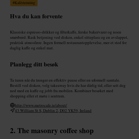
#
Kaféstemning
Hva du kan forvente
Klassiske espresso-drikker og filterkaffe, ferske bakervarer og noen
smørbrød. Rask betjening ved disken, enkel sitteplass og en avslappet,
praktisk atmosfære. Ingen formell restaurantopplevelse, mer et sted for
daglig kaffe og enkel mat.
Planlegg ditt besøk
Ta turen når du trenger en effektiv pause eller en uformell samtale.
Bestill ved disken, velg takeaway hvis du har dårlig tid, eller sett deg
ned med en kaffe og jobb fra mobilen. Kombiner besøket med
shopping eller et møte i sentrum.
http://www.metrocafe.ie/about/
43 William St S, Dublin 2, D02 YK59, Ireland
The masonry coffee shop