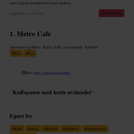
uten å gå på kompromiss med smaken.
Oppdatert
10. juni 2026
10 min lesing
Metro Cafe
Spisesteder og drikke
•
Kafeer, kaffe- og tesalonger
•
Kaffebar
4,3
4,1
Bilde /
Mire · Editorial photographer
“
Kaffepause med korte avstander
”
Egnet for
#
Kaffe
#
Brunsj
#
Bakverk
#
Takeaway
#
Sentrumsnært