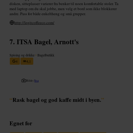
disken, sitteplasser varierer fra benker til noen komfortable stoler. Ta
med laptop om du skal jobbe, men velg et bord som ikke blokkerer
andre. Pass for både enkeltheng og små grupper.
http://legitcoffeeco.com/
ITSA Bagel, Arnott's
Spising og drikke
•
Bagelbutikk
4
4,1
Bilde /
Itsa
“
Rask bagel og god kaffe midt i byen.
”
Egnet for