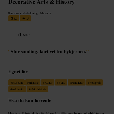
Decorative Arts & History
Kunst og underholdning
•
Museum
4,6
4,5
Bilde /
“
Stor samling, kort vei fra bykjernen.
”
Egnet for
#
Museum
#
Historie
#
Kultur
#
Byliv
#
Familietur
#
Fotografi
#
Arkitektur
#
Naturhistorie
Hva du kan forvente
Mye å se, få interaktive fiksfakser. Utstillingene bygger på objekter og