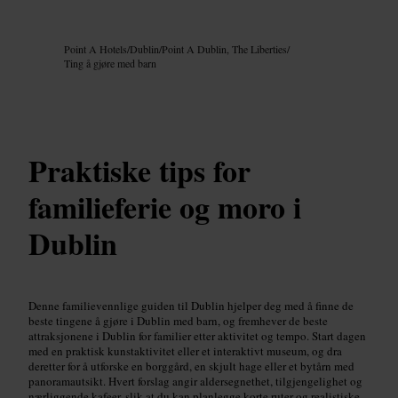
Bilde /
Google AI
Point A Hotels
/
Dublin
/
Point A Dublin, The Liberties
/
Ting å gjøre med barn
Praktiske tips for
familieferie og moro i
Dublin
Denne familievennlige guiden til Dublin hjelper deg med å finne de
beste tingene å gjøre i Dublin med barn, og fremhever de beste
attraksjonene i Dublin for familier etter aktivitet og tempo. Start dagen
med en praktisk kunstaktivitet eller et interaktivt museum, og dra
deretter for å utforske en borggård, en skjult hage eller et bytårn med
panoramautsikt. Hvert forslag angir aldersegnethet, tilgjengelighet og
nærliggende kafeer, slik at du kan planlegge korte ruter og realistiske