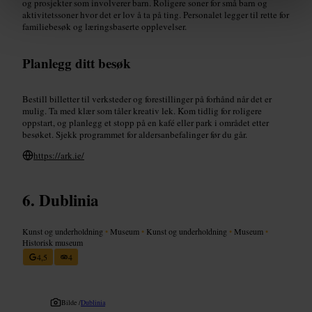
og prosjekter som involverer barn. Roligere soner for små barn og
aktivitetssoner hvor det er lov å ta på ting. Personalet legger til rette for
familiebesøk og læringsbaserte opplevelser.
Planlegg ditt besøk
Bestill billetter til verksteder og forestillinger på forhånd når det er
mulig. Ta med klær som tåler kreativ lek. Kom tidlig for roligere
oppstart, og planlegg et stopp på en kafé eller park i området etter
besøket. Sjekk programmet for aldersanbefalinger før du går.
https://ark.ie/
Dublinia
Kunst og underholdning
•
Museum
•
Kunst og underholdning
•
Museum
•
Historisk museum
4,5
4
Bilde /
Dublinia