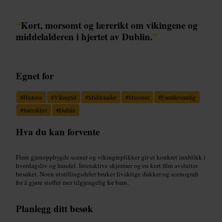
“
Kort, morsomt og lærerikt om vikingene og
middelalderen i hjertet av Dublin.
”
Egnet for
#
Historie
#
Vikingtid
#
Middelalder
#
Museum
#
Familievennlig
#
Interaktivt
#
Dublin
Hva du kan forvente
Flere gjenoppbygde scener og vikingreplikker gir et konkret innblikk i
hverdagsliv og handel. Interaktive skjermer og en kort film avslutter
besøket. Noen utstillingsdeler bruker livaktige dukker og scenografi
for å gjøre stoffet mer tilgjengelig for barn.
Planlegg ditt besøk