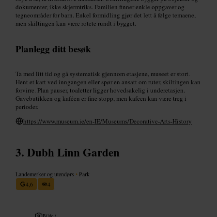
dokumenter, ikke skjermtriks. Familien finner enkle oppgaver og
tegneområder for barn. Enkel formidling gjør det lett å følge temaene,
men skiltingen kan være rotete rundt i bygget.
Planlegg ditt besøk
Ta med litt tid og gå systematisk gjennom etasjene, museet er stort.
Hent et kart ved inngangen eller spør en ansatt om ruter, skiltingen kan
forvirre. Plan pauser, toaletter ligger hovedsakelig i underetasjen.
Gavebutikken og kaféen er fine stopp, men kafeen kan være treg i
perioder.
https://www.museum.ie/en-IE/Museums/Decorative-Arts-History
Dubh Linn Garden
Landemerker og utendørs
•
Park
4,6
4
Bilde /