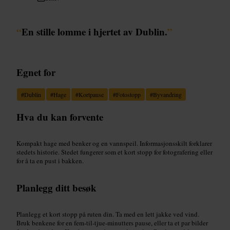
“
En stille lomme i hjertet av Dublin.
”
Egnet for
#
Dublin
#
Hage
#
Kortpause
#
Fotostopp
#
Byvandring
Hva du kan forvente
Kompakt hage med benker og en vannspeil. Informasjonsskilt forklarer
stedets historie. Stedet fungerer som et kort stopp for fotografering eller
for å ta en pust i bakken.
Planlegg ditt besøk
Planlegg et kort stopp på ruten din. Ta med en lett jakke ved vind.
Bruk benkene for en fem-til-tjue-minutters pause, eller ta et par bilder