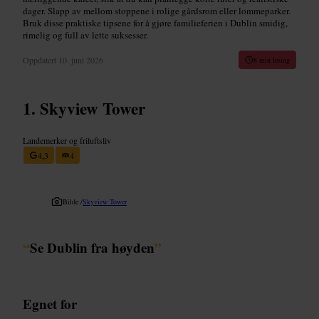
dager. Slapp av mellom stoppene i rolige gårdsrom eller lommeparker.
Bruk disse praktiske tipsene for å gjøre familieferien i Dublin smidig,
rimelig og full av lette suksesser.
Oppdatert
10. juni 2026
8 min lesing
Skyview Tower
Landemerker og friluftsliv
4,3
4
Bilde /
Skyview Tower
“
Se Dublin fra høyden
”
Egnet for