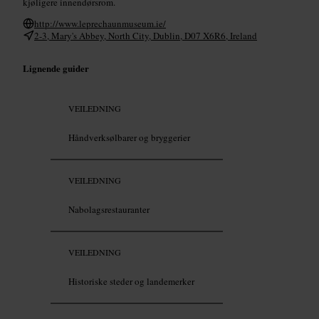
kjøligere innendørsrom.
http://www.leprechaunmuseum.ie/
2-3, Mary's Abbey, North City, Dublin, D07 X6R6, Ireland
Lignende guider
VEILEDNING
Håndverksølbarer og bryggerier
VEILEDNING
Nabolagsrestauranter
VEILEDNING
Historiske steder og landemerker