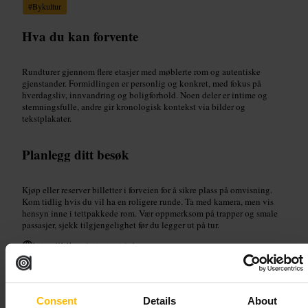
#
Bykultur
Hva du kan forvente
Rundturer gjennom flere etasjer med møblerte rom og autentiske
gjenstander. Formidlingen er personlig og konkret, med fokus på
hverdagsliv, innvandring og boligforhold. Noen deler er intime og
stemningsfulle, andre gir kronologisk kontekst via bilder og
tekstplakater.
Planlegg ditt besøk
Kjøp eller reserver billetter i forveien for å sikre plass på omvisning.
Kom tidlig hvis du vil ha en roligere runde. Ta med kamera, men vis
hensyn inne i tettpakkede rom. Vær oppmerksom på trapper og smale
passasjer, sjekk tilgjengelighet før du legger ut på tur.
https://14henriettastreet.ie/
The Ark, Dublin
Consent
Details
About