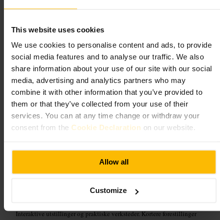
Kunst og underholdning
•
Kunstgalleri
4,8
4,5
This website uses cookies
We use cookies to personalise content and ads, to provide
Bilde /
The Ark, Dublin
social media features and to analyse our traffic. We also
share information about your use of our site with our social
“
Kunst for nysgjerrige barn midt i Temple
media, advertising and analytics partners who may
Bar
”
combine it with other information that you’ve provided to
them or that they’ve collected from your use of their
services. You can at any time change or withdraw your
consent from the
Cookie Declaration
on our website.
Egnet for
#
Templebar
#
Barnevennlig
#
Kunstforbarn
#
Familieaktiviteter
Allow all
#
Interaktivkunst
#
Dublin
#
Kulturforbarn
Hva du kan forvente
Customize
Interaktive utstillinger og praktiske verksteder. Kortere forestillinger