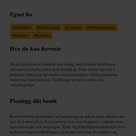
Egnet for
#
Irskfolketro
#
Familievennlig
#
Fortelling
#
Dublinopplevelser
#
Interaktivt
#
Kulturarv
Hva du kan forvente
Du går gjennom en tematisk omvisning med levende fortellinger,
dekorative installasjoner og lydlandskap. Flere rom er laget for å
stimulere fantasi og deltakelse, og formidlingen vektlegger myter,
humor og lokal tradisjon. Utstillinger er mer sceniske enn
vitenskapelige.
Planlegg ditt besøk
Bestill billetter på forhånd ved høysesong og ankom noen minutter før
start for å finne plass. Fotografering kan være begrenset i enkelte rom,
spør personalet ved inngangen. Sjekk tilgjengelighetsinformasjon hvis
du har bevegelsesutfordringer, og ta med lette klær for mørkere og