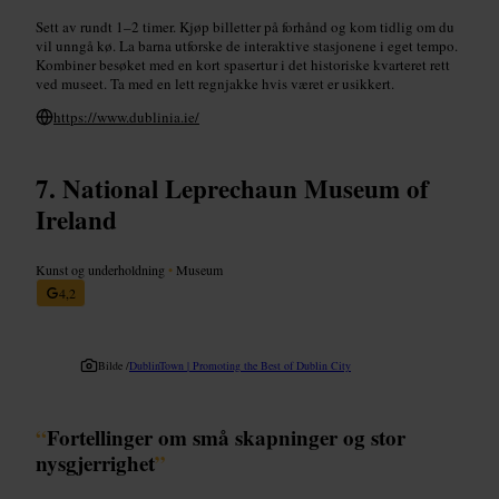
Sett av rundt 1–2 timer. Kjøp billetter på forhånd og kom tidlig om du
vil unngå kø. La barna utforske de interaktive stasjonene i eget tempo.
Kombiner besøket med en kort spasertur i det historiske kvarteret rett
ved museet. Ta med en lett regnjakke hvis været er usikkert.
https://www.dublinia.ie/
National Leprechaun Museum of
Ireland
Kunst og underholdning
•
Museum
4,2
Bilde /
DublinTown | Promoting the Best of Dublin City
“
Fortellinger om små skapninger og stor
nysgjerrighet
”