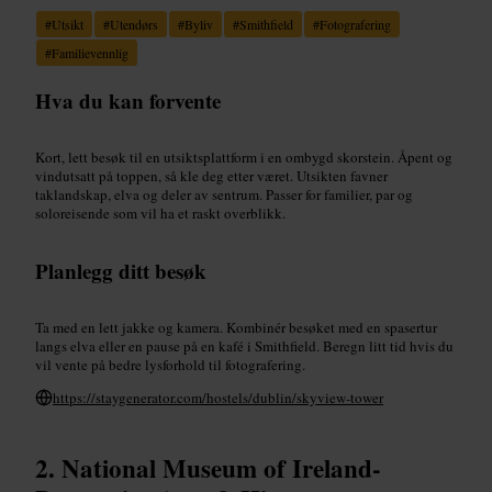
#
Utsikt
#
Utendørs
#
Byliv
#
Smithfield
#
Fotografering
#
Familievennlig
Hva du kan forvente
Kort, lett besøk til en utsiktsplattform i en ombygd skorstein. Åpent og
vindutsatt på toppen, så kle deg etter været. Utsikten favner
taklandskap, elva og deler av sentrum. Passer for familier, par og
soloreisende som vil ha et raskt overblikk.
Planlegg ditt besøk
Ta med en lett jakke og kamera. Kombinér besøket med en spasertur
langs elva eller en pause på en kafé i Smithfield. Beregn litt tid hvis du
vil vente på bedre lysforhold til fotografering.
https://staygenerator.com/hostels/dublin/skyview-tower
National Museum of Ireland-