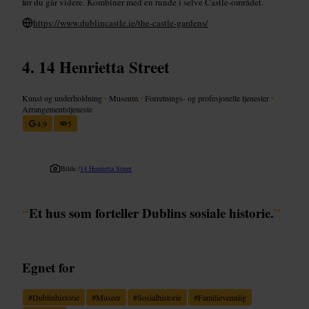
før du går videre. Kombiner med en runde i selve Castle-området.
https://www.dublincastle.ie/the-castle-gardens/
14 Henrietta Street
Kunst og underholdning
•
Museum
•
Forretnings- og profesjonelle tjenester
•
Arrangementstjeneste
4,9
5
Bilde /
14 Henrietta Street
“
Et hus som forteller Dublins sosiale historie.
”
Egnet for
#
Dublinhistorie
#
Museer
#
Sosialhistorie
#
Familievennlig