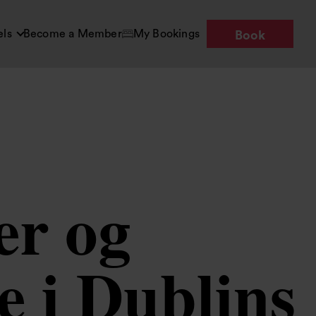
els
Become a Member
My Bookings
Book
er og
e i Dublins