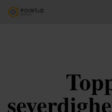
Topp
severdighe