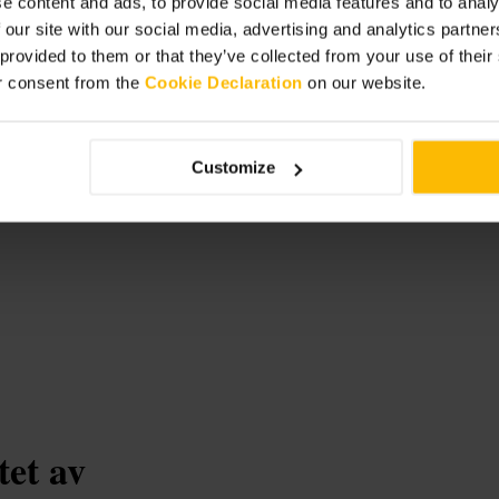
e content and ads, to provide social media features and to analy
.
 our site with our social media, advertising and analytics partn
 provided to them or that they’ve collected from your use of thei
r consent from the
Cookie Declaration
on our website.
Customize
tet av