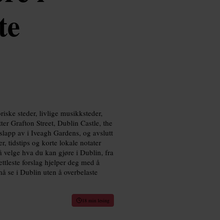
te
iske steder, livlige musikksteder,
er Grafton Street, Dublin Castle, the
slapp av i Iveagh Gardens, og avslutt
, tidstips og korte lokale notater
å velge hva du kan gjøre i Dublin, fra
ettleste forslag hjelper deg med å
å se i Dublin uten å overbelaste
18 min lesing