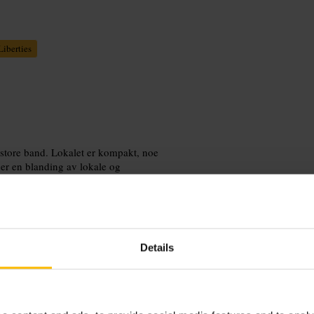
iberties
g store band. Lokalet er kompakt, noe
er en blanding av lokale og
.
Details
 hvis du vil sikre god plass. Ta med
ed inngang og bar. Kombiner gjerne