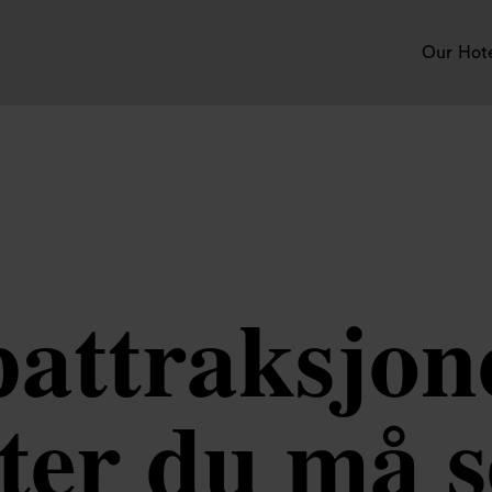
Our Hot
attraksjon
ter du må s