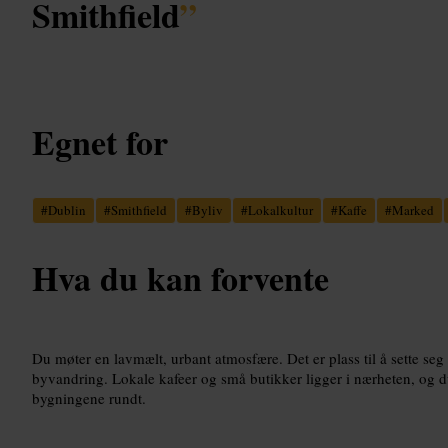
Smithfield
”
Egnet for
#
Dublin
#
Smithfield
#
Byliv
#
Lokalkultur
#
Kaffe
#
Marked
Hva du kan forvente
Du møter en lavmælt, urbant atmosfære. Det er plass til å sette seg 
byvandring. Lokale kafeer og små butikker ligger i nærheten, og d
bygningene rundt.