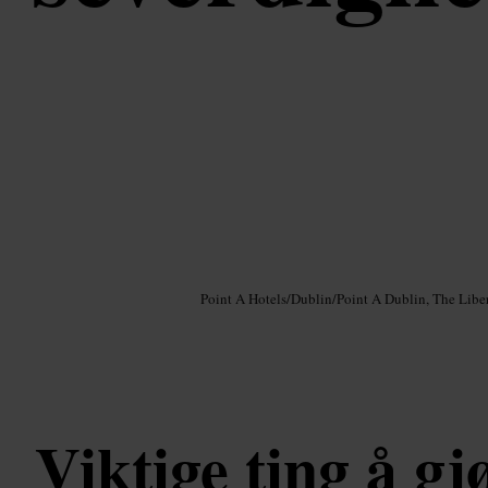
Bilde /
Google AI
Point A Hotels
/
Dublin
/
Point A Dublin, The Liber
Viktige ting å gjø