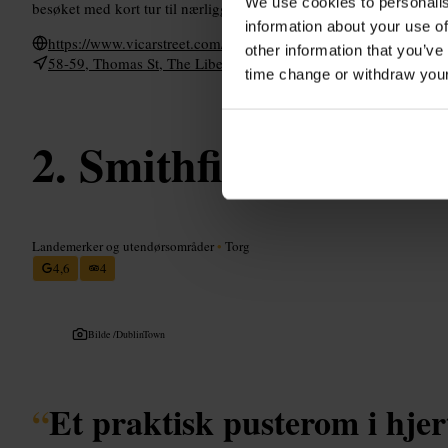
We use cookies to personalis
besøket med kort tur til nærliggende puber før eller etter konserten
information about your use of
https://www.vicarstreet.com/
other information that you’ve
58-59, Thomas St, The Liberties, Dublin 8, Ireland
time change or withdraw you
Smithfield Square
Landemerker og utendørsområder
•
Torg
4,6
4
Bilde /
DublinTown
“
Et praktisk pusterom i hjer