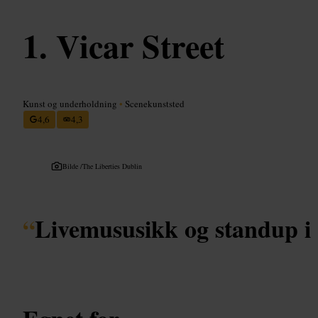
Vicar Street
Kunst og underholdning
•
Scenekunststed
4,6
4,3
Bilde /
The Liberties Dublin
“
Livemususikk og standup i 