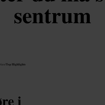
sentrum
Top Highlights
ties
/
re i