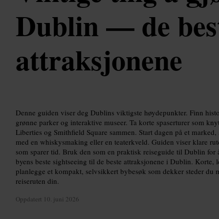
Dublin — de bes
attraksjonene
Denne guiden viser deg Dublins viktigste høydepunkter. Finn histor
grønne parker og interaktive museer. Ta korte spaserturer som knytt
Liberties og Smithfield Square sammen. Start dagen på et marked, 
med en whiskysmaking eller en teaterkveld. Guiden viser klare ruter
som sparer tid. Bruk den som en praktisk reiseguide til Dublin for 
byens beste sightseeing til de beste attraksjonene i Dublin. Korte, l
planlegge et kompakt, selvsikkert bybesøk som dekker steder du m
reiseruten din.
Oppdatert
10. juni 2026