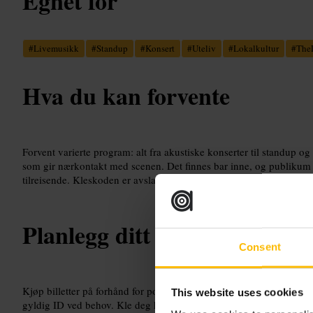
Egnet for
#
Livemusikk
#
Standup
#
Konsert
#
Uteliv
#
Lokalkultur
#
TheL
Hva du kan forvente
Forvent varierte program: alt fra akustiske konserter til standup o
som gir nærkontakt med scenen. Det finnes bar inne, og publikum 
tilreisende. Kleskoden er avslappet, og lysshow preger ofte bildene
Planlegg ditt besøk
Consent
Kjøp billetter på forhånd for populære kvelder, eller møt opp tidlig
This website uses cookies
gyldig ID ved behov. Kle deg komfortabelt og beregn tid til kø v