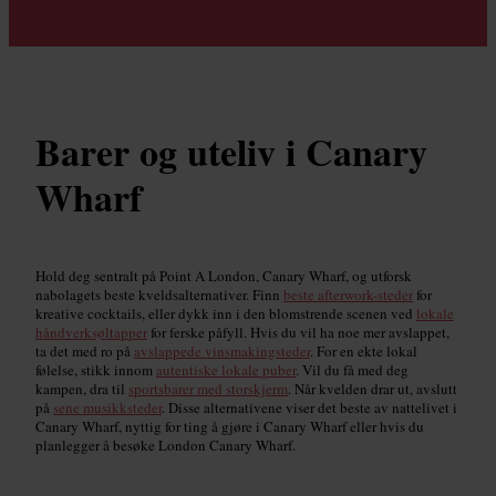
Barer og uteliv i Canary
Wharf
Hold deg sentralt på Point A London, Canary Wharf, og utforsk
nabolagets beste kveldsalternativer. Finn
beste afterwork-steder
for
kreative cocktails, eller dykk inn i den blomstrende scenen ved
lokale
håndverksøltapper
for ferske påfyll. Hvis du vil ha noe mer avslappet,
ta det med ro på
avslappede vinsmakingsteder
. For en ekte lokal
følelse, stikk innom
autentiske lokale puber
. Vil du få med deg
kampen, dra til
sportsbarer med storskjerm
. Når kvelden drar ut, avslutt
på
sene musikksteder
. Disse alternativene viser det beste av nattelivet i
Canary Wharf, nyttig for ting å gjøre i Canary Wharf eller hvis du
planlegger å besøke London Canary Wharf.