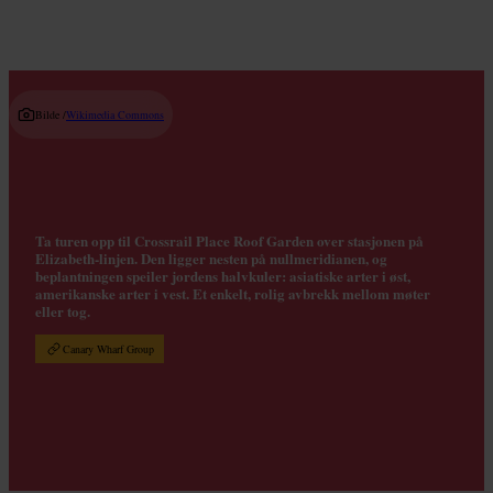
Bilde /
Wikimedia Commons
Ta turen opp til Crossrail Place Roof Garden over stasjonen på
Elizabeth-linjen. Den ligger nesten på nullmeridianen, og
beplantningen speiler jordens halvkuler: asiatiske arter i øst,
amerikanske arter i vest. Et enkelt, rolig avbrekk mellom møter
eller tog.
Canary Wharf Group