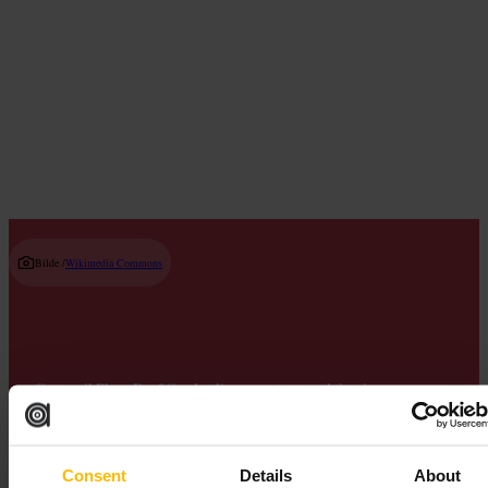
Cocktailbarer
Read guide
Bilde /
Wikimedia Commons
Crossrail Place Roof Garden ligger nesten nøyaktig på
nullmeridianen, så beplantningen speiler halvkulene: asiatiske arter
i øst og planter fra Amerika i vest. Det er gratis å besøke.
Canary Wharf Group
Consent
Details
About