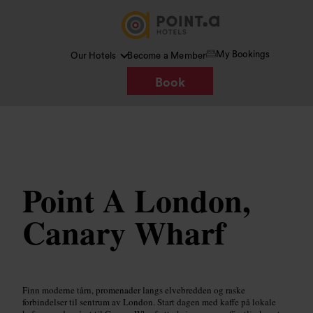
My Bookings
Our Hotels
Become a Member
Book
Bilde /
Wikimedia Commons
Point A London,
Canary Wharf
Finn moderne tårn, promenader langs elvebredden og raske
forbindelser til sentrum av London. Start dagen med kaffe på lokale