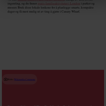
ingenting, og du finner
gratis familieaktiviteter i London
i parker og
museer. Bruk disse lokale lenkene for å planlegge smarte, kompakte
dager og få mest mulig ut av ting å gjøre i Canary Wharf.
Museer og kunstgallerier
Read guide
Bilde /
Wikimedia Commons