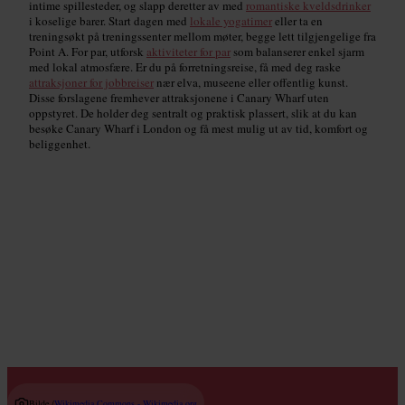
intime spillesteder, og slapp deretter av med
romantiske kveldsdrinker
i koselige barer. Start dagen med
lokale yogatimer
eller ta en
treningsøkt på treningssenter mellom møter, begge lett tilgjengelige fra
Point A. For par, utforsk
aktiviteter for par
som balanserer enkel sjarm
med lokal atmosfære. Er du på forretningsreise, få med deg raske
attraksjoner for jobbreiser
nær elva, museene eller offentlig kunst.
Disse forslagene fremhever attraksjonene i Canary Wharf uten
oppstyret. De holder deg sentralt og praktisk plassert, slik at du kan
besøke Canary Wharf i London og få mest mulig ut av tid, komfort og
beliggenhet.
Live musikksteder
Read guide
Bilde /
Wikimedia Commons - Wikimedia.org