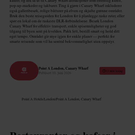
kafeer, og dra så ut til Canary Wharf‑attraksjoner som offentlig kunst,
pop‑up‑markeder og takbarer. Ting å gjøre i Canary Wharf inkluderer
også galleribesøk, rolige båtturer på elven og skjulte grønne områder.
Bruk den beste reiseguiden for London for å planlegge raske ruter, eller
spør en lokal om de raskeste DLR‑forbindelsene. Besøk London
Canary Wharf for effektiv transport, enkle spisemuligheter og god
tilgang til byen sent på kvelden. Pakk lett, bestill smart og hold ditt
eget tempo. Området gir mye igjen for enkle planer — perfekt for
smarte reisende som vil ha sentral bekvemmelighet uten oppstyr.
Point A London, Canary Wharf
13 min lesing
Publisert
10. juni 2026
Point A Hotels
/
London
/
Point A London, Canary Wharf