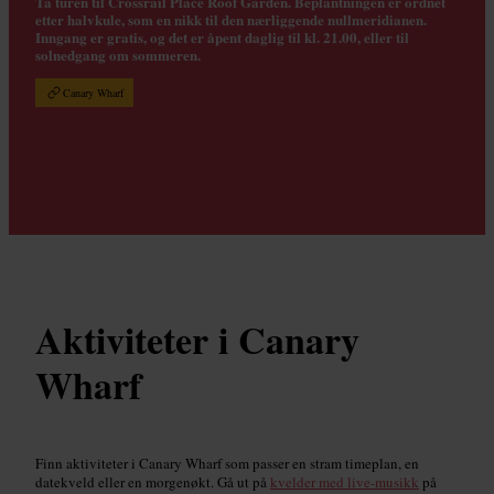
Ta turen til Crossrail Place Roof Garden. Beplantningen er ordnet
etter halvkule, som en nikk til den nærliggende nullmeridianen.
Inngang er gratis, og det er åpent daglig til kl. 21.00, eller til
solnedgang om sommeren.
Canary Wharf
Aktiviteter i Canary
Wharf
Finn aktiviteter i Canary Wharf som passer en stram timeplan, en
datekveld eller en morgenøkt. Gå ut på
kvelder med live-musikk
på