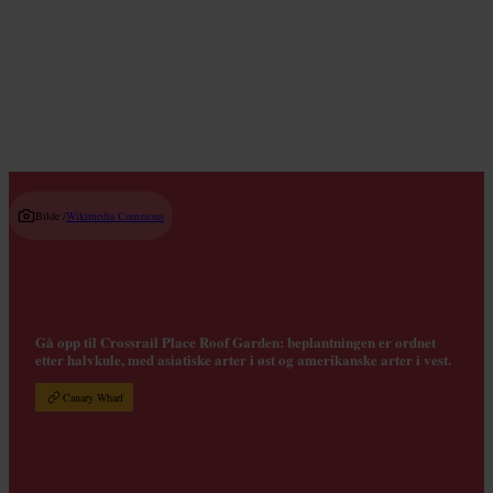
Read guide
Bilde /
Wikimedia Commons
Gå opp til Crossrail Place Roof Garden: beplantningen er ordnet
etter halvkule, med asiatiske arter i øst og amerikanske arter i vest.
Canary Wharf