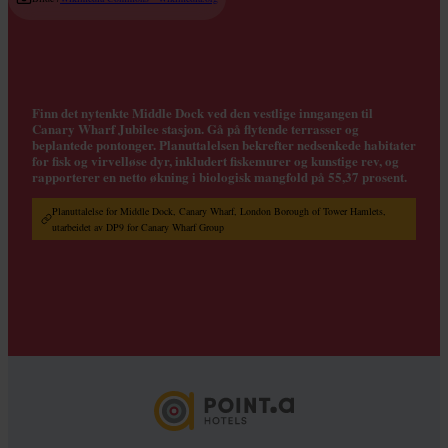
Finn det nytenkte Middle Dock ved den vestlige inngangen til
Canary Wharf Jubilee stasjon. Gå på flytende terrasser og
beplantede pontonger. Planuttalelsen bekrefter nedsenkede habitater
for fisk og virvelløse dyr, inkludert fiskemurer og kunstige rev, og
rapporterer en netto økning i biologisk mangfold på 55,37 prosent.
Planuttalelse for Middle Dock, Canary Wharf, London Borough of Tower Hamlets,
utarbeidet av DP9 for Canary Wharf Group