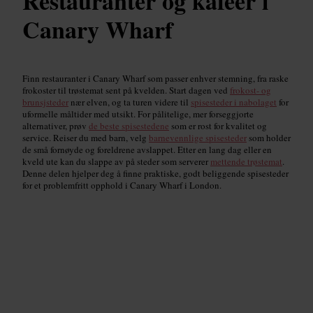
Restauranter og kafeer i
Canary Wharf
Finn restauranter i Canary Wharf som passer enhver stemning, fra raske
frokoster til trøstemat sent på kvelden. Start dagen ved
frokost- og
brunsjsteder
nær elven, og ta turen videre til
spisesteder i nabolaget
for
uformelle måltider med utsikt. For pålitelige, mer forseggjorte
alternativer, prøv
de beste spisestedene
som er rost for kvalitet og
service. Reiser du med barn, velg
barnevennlige spisesteder
som holder
de små fornøyde og foreldrene avslappet. Etter en lang dag eller en
kveld ute kan du slappe av på steder som serverer
mettende trøstemat
.
Denne delen hjelper deg å finne praktiske, godt beliggende spisesteder
for et problemfritt opphold i Canary Wharf i London.
Toppvurderte restauranter
Read guide