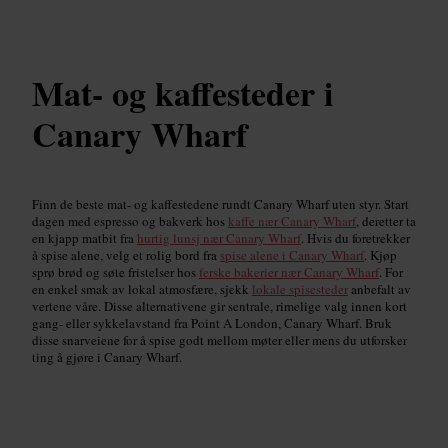
Mat- og kaffesteder i
Canary Wharf
Finn de beste mat- og kaffestedene rundt Canary Wharf uten styr. Start
dagen med espresso og bakverk hos
kaffe nær Canary Wharf
, deretter ta
en kjapp matbit fra
hurtig lunsj nær Canary Wharf
. Hvis du foretrekker
å spise alene, velg et rolig bord fra
spise alene i Canary Wharf
. Kjøp
sprø brød og søte fristelser hos
ferske bakerier nær Canary Wharf
. For
en enkel smak av lokal atmosfære, sjekk
lokale spisesteder
anbefalt av
vertene våre. Disse alternativene gir sentrale, rimelige valg innen kort
gang- eller sykkelavstand fra Point A London, Canary Wharf. Bruk
disse snarveiene for å spise godt mellom møter eller mens du utforsker
ting å gjøre i Canary Wharf.
Lokale kaffebarer