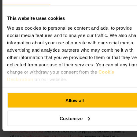
This website uses cookies
We use cookies to personalise content and ads, to provide
social media features and to analyse our traffic. We also sha
information about your use of our site with our social media,
advertising and analytics partners who may combine it with
Attraksjoner i Canary
other information that you’ve provided to them or that they’ve
collected from your use of their services. You can at any tim
Wharf – moro for familien
change or withdraw your consent from the
Cookie
Declaration
on our website.
Bo i Canary Wharf i London og få enkel tilgang til områdets beste
severdigheter, fra iøynefallende kunst til barnevennlige aktiviteter.
Allow all
Start dagen på
lokale museer og gallerier
for raske, lyse utstillinger og
interaktive visninger. Deretter kan du dra til
historiske landemerker i
London
for å følge byens historie uten å miste tid. Nærmere hotellet
Customize
inkluderer
Canary Wharf-høydepunkter
offentlig kunst, turer langs
elvebredden og kjappe spisesteder. For noe annerledes, prøv
uvanlige
London-opplevelser
som overrasker selv hyppige besøkende. Familier
vil like
familievennlige aktiviteter i London
, mange av dem koster