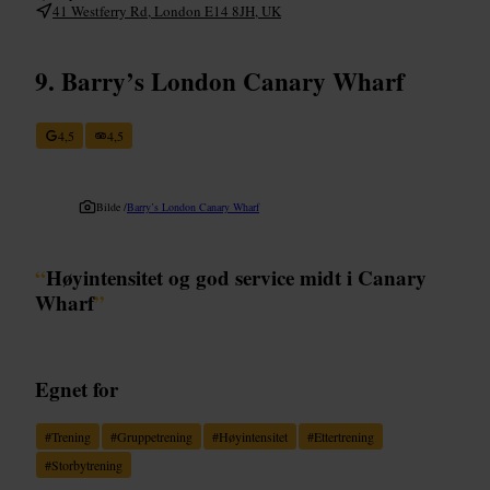
41 Westferry Rd, London E14 8JH, UK
Barry’s London Canary Wharf
4,5
4,5
Bilde /
Barry’s London Canary Wharf
“
Høyintensitet og god service midt i Canary
Wharf
”
Egnet for
#
Trening
#
Gruppetrening
#
Høyintensitet
#
Ettertrening
#
Storbytrening