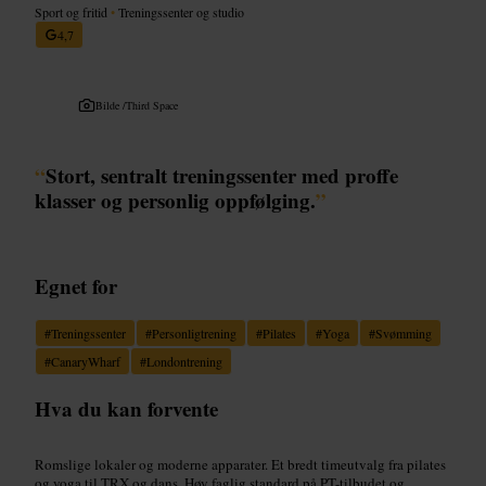
Sport og fritid
•
Treningssenter og studio
4,7
Bilde /
Third Space
“
Stort, sentralt treningssenter med proffe
klasser og personlig oppfølging.
”
Egnet for
#
Treningssenter
#
Personligtrening
#
Pilates
#
Yoga
#
Svømming
#
CanaryWharf
#
Londontrening
Hva du kan forvente
Romslige lokaler og moderne apparater. Et bredt timeutvalg fra pilates
og yoga til TRX og dans. Høy faglig standard på PT-tilbudet og