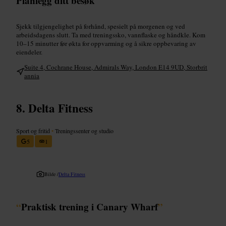
Planlegg ditt besøk
Sjekk tilgjengelighet på forhånd, spesielt på morgenen og ved
arbeidsdagens slutt. Ta med treningssko, vannflaske og håndkle. Kom
10–15 minutter før økta for oppvarming og å sikre oppbevaring av
eiendeler.
Suite 4, Cochrane House, Admirals Way, London E14 9UD, Storbrit
annia
Delta Fitness
Sport og fritid
•
Treningssenter og studio
5
1
Bilde /
Delta Fitness
“
Praktisk trening i Canary Wharf
”