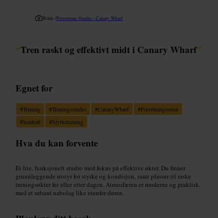
Bilde /
Powertone Studio - Canary Wharf
“
Tren raskt og effektivt midt i Canary Wharf
”
Egnet for
#
Trening
#
Treningsstudio
#
CanaryWharf
#
Forretningsreise
#
Sentralt
#
Styrketrening
Hva du kan forvente
Et lite, funksjonelt studio med fokus på effektive økter. Du finner
grunnleggende utstyr for styrke og kondisjon, samt plasser til raske
treningsøkter før eller etter dagen. Atmosfæren er moderne og praktisk,
med et urbant nabolag like utenfor døren.