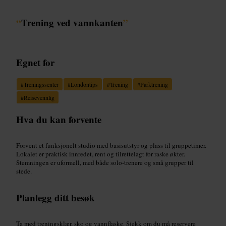
“
Trening ved vannkanten
”
Egnet for
#
Treningssenter
#
Londontips
#
Trening
#
Parktrening
#
Reisevennlig
Hva du kan forvente
Forvent et funksjonelt studio med basisutstyr og plass til gruppetimer.
Lokalet er praktisk innredet, rent og tilrettelagt for raske økter.
Stemningen er uformell, med både solo-trenere og små grupper til
stede.
Planlegg ditt besøk
Ta med treningsklær, sko og vannflaske. Sjekk om du må reservere