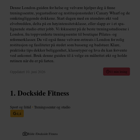
Denne London-guiden for helse og velvære hjelper deg å finne
treningssentre, yogastudioer og restitusjonssteder i Canary Wharf og de
omkringliggende dokkene. Start dagen med en utendørs økt ved
elvebredden, delta på en høyintensitetsklasse, eller slapp av i et spa-
lignende studio etter jobb. Vi fokuserer på de beste treningsstudioene i
London, fra toppvurderte treningssentre til boutique Pilates- og
reformerklasser. Du vil også finne velvære-retreats i London for rolig
restitusjon og fasiliteter på stedet som basseng og badstuer. Klare,
praktiske tips dekker beliggenhet, klassetyper og hva du kan forvente
ved ankomst. Bruk denne guiden til å velge en målrettet økt og holde
rutinen når du er på farten.
Oppdatert
10. juni 2026
11 min lesing
Dockside Fitness
Sport og fritid
•
Treningssenter og studio
4,4
Bilde /
Dockside Fitness