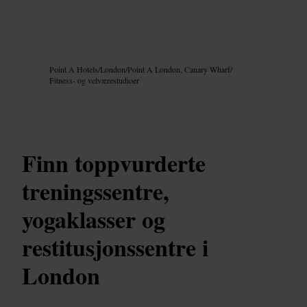
Bilde /
Google AI
Point A Hotels
/
London
/
Point A London, Canary Wharf
/
Fitness- og velværestudioer
Finn toppvurderte
treningssentre,
yogaklasser og
restitusjonssentre i
London