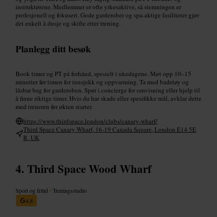
instruktørene. Medlemmer er ofte yrkesaktive, så stemningen er
profesjonell og fokusert. Gode garderober og spa-aktige fasiliteter gjør
det enkelt å dusje og skifte etter trening.
Planlegg ditt besøk
Book timer og PT på forhånd, spesielt i ukedagene. Møt opp 10–15
minutter før timen for innsjekk og oppvarming. Ta med badetøy og
låsbar bag for garderoben. Spør i concierge for omvisning eller hjelp til
å finne riktige timer. Hvis du har skade eller spesifikke mål, avklar dette
med treneren før økten starter.
https://www.thirdspace.london/clubs/canary-wharf/
Third Space Canary Wharf, 16-19 Canada Square, London E14 5E
R, UK
Third Space Wood Wharf
Sport og fritid
•
Treningsstudio
4,8