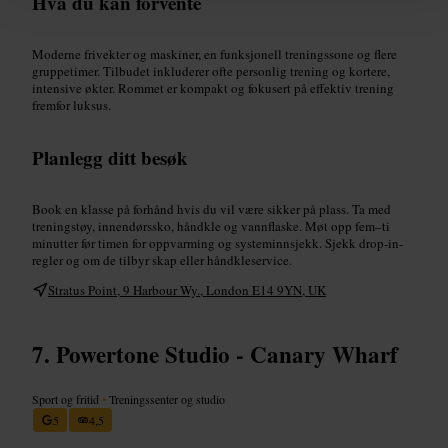
Hva du kan forvente
Moderne frivekter og maskiner, en funksjonell treningssone og flere
gruppetimer. Tilbudet inkluderer ofte personlig trening og kortere,
intensive økter. Rommet er kompakt og fokusert på effektiv trening
fremfor luksus.
Planlegg ditt besøk
Book en klasse på forhånd hvis du vil være sikker på plass. Ta med
treningstøy, innendørssko, håndkle og vannflaske. Møt opp fem–ti
minutter før timen for oppvarming og systeminnsjekk. Sjekk drop-in-
regler og om de tilbyr skap eller håndkleservice.
Stratus Point, 9 Harbour Wy., London E14 9YN, UK
Powertone Studio - Canary Wharf
Sport og fritid
•
Treningssenter og studio
5
4,5