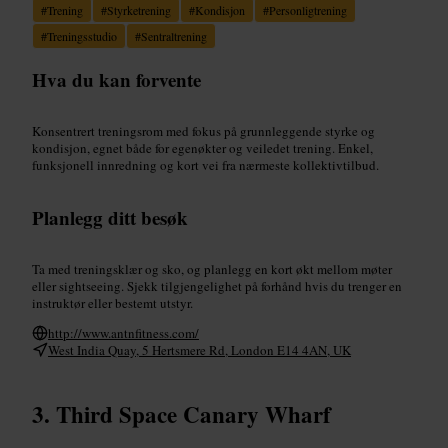
#
Trening
#
Styrketrening
#
Kondisjon
#
Personligtrening
#
Treningsstudio
#
Sentraltrening
Hva du kan forvente
Konsentrert treningsrom med fokus på grunnleggende styrke og
kondisjon, egnet både for egenøkter og veiledet trening. Enkel,
funksjonell innredning og kort vei fra nærmeste kollektivtilbud.
Planlegg ditt besøk
Ta med treningsklær og sko, og planlegg en kort økt mellom møter
eller sightseeing. Sjekk tilgjengelighet på forhånd hvis du trenger en
instruktør eller bestemt utstyr.
http://www.antnfitness.com/
West India Quay, 5 Hertsmere Rd, London E14 4AN, UK
Third Space Canary Wharf