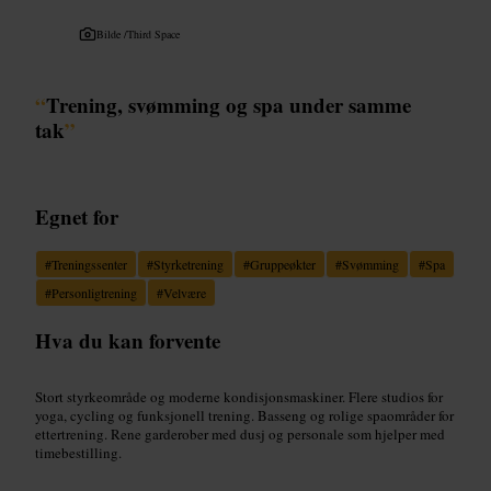
Bilde /
Third Space
“
Trening, svømming og spa under samme
tak
”
Egnet for
#
Treningssenter
#
Styrketrening
#
Gruppeøkter
#
Svømming
#
Spa
#
Personligtrening
#
Velvære
Hva du kan forvente
Stort styrkeområde og moderne kondisjonsmaskiner. Flere studios for
yoga, cycling og funksjonell trening. Basseng og rolige spaområder for
ettertrening. Rene garderober med dusj og personale som hjelper med
timebestilling.