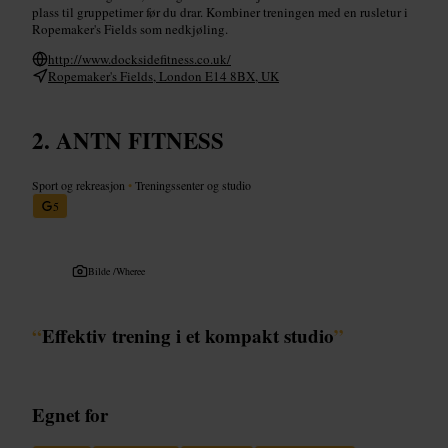
plass til gruppetimer før du drar. Kombiner treningen med en rusletur i
Ropemaker's Fields som nedkjøling.
http://www.docksidefitness.co.uk/
Ropemaker's Fields, London E14 8BX, UK
ANTN FITNESS
Sport og rekreasjon
•
Treningssenter og studio
5
Bilde /
Wheree
“
Effektiv trening i et kompakt studio
”
Egnet for