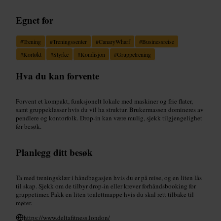
Egnet for
#
Trening
#
Treningssenter
#
CanaryWharf
#
Businessreise
#
Kortøkt
#
Styrke
#
Kondisjon
#
Gruppetrening
Hva du kan forvente
Forvent et kompakt, funksjonelt lokale med maskiner og frie flater,
samt gruppeklasser hvis du vil ha struktur. Brukermassen domineres av
pendlere og kontorfolk. Drop-in kan være mulig, sjekk tilgjengelighet
før besøk.
Planlegg ditt besøk
Ta med treningsklær i håndbagasjen hvis du er på reise, og en liten lås
til skap. Sjekk om de tilbyr drop-in eller krever forhåndsbooking for
gruppetimer. Pakk en liten toalettmappe hvis du skal rett tilbake til
møter.
https://www.deltafitness.london/