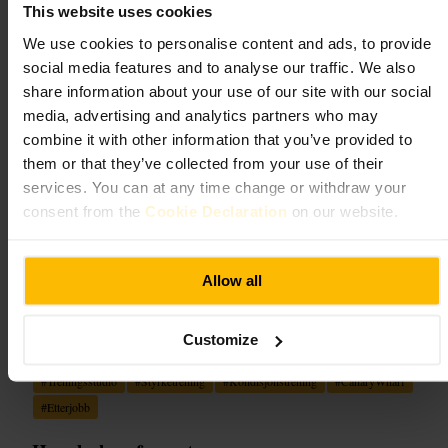
This website uses cookies
Hybrid Fitness Canary Wharf
We use cookies to personalise content and ads, to provide
social media features and to analyse our traffic. We also
Sport og rekreasjon
•
Gym og studio
share information about your use of our site with our social
4,6
media, advertising and analytics partners who may
combine it with other information that you’ve provided to
them or that they’ve collected from your use of their
Bilde /
Abode2
services. You can at any time change or withdraw your
consent from the
Cookie Declaration
on our website.
“
Effektiv trening like ved kontorene i Canary
Wharf.
”
Allow all
Egnet for
Customize
#
Treningsstudio
#
Styrketrening
#
Kondisjonstrening
#
CanaryWharf
#
Etterjobb