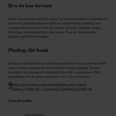
Hva du kan forvente
Korte, intense økter med høy energi og tydelig instruksjon. Instruktører
motiverer gjennom løpeintervaller og styrkeblokker, samtidig som
resepsjonspersonalet gir rask og vennlig innsjekk. Gruppen skaper
fellesskap, men du kan følge eget tempo. Dusj og skifteområde
fungerer godt etter treningen.
Planlegg ditt besøk
Book plass på forhånd, spesielt for populære tider og instruktører. Møt
opp ti–femten minutter før klassestart for smidig innsjekk. Ta med
vannflaske og treningssko, håndkle tilbys ofte i resepsjonen. Velg
instruktører som får gode omtaler hvis du vil ha ekstra driv.
https://www.barrys.com/studio/london-canary-wharf/
Etasje -2 (Enhet 48, 1 Crossrail Pl, London E14 5AR, UK
Lignende guider
VEILEDNING