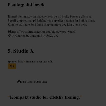
Planlegg ditt besøk
Ta med treningstøy og badetøy hvis du vil bruke basseng eller spa.
Bestill gruppetimer på forhånd via app eller nettside for å sikre plass.
Kom litt tidligere for å finne skap og gjøre deg klar uten stress.
https://www.thirdspace.london/clubs/wood-wharf/
14 Charter St, London E14 5GZ, UK
Studio X
Sport og fritid
•
Treningssenter og studio
5
Bilde /
London Office Space
“
Kompakt studio for effektiv trening.
”