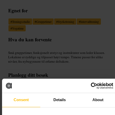
Egnet for
#
Treningsstudio
#
Gruppetimer
#
Styrketrening
#
Intervalltrening
#
Yogatime
Hva du kan forvente
Små gruppetimer, funksjonelt utstyr og instruktører som leder klassen.
Lokalene er ryddige og tilpasset høyt tempo. Timene passer for ulike
nivåer, fra nybegynnere til erfarne deltakere.
Planlegg ditt besøk
Sjekk timeplan og book plass på forhånd, spesielt på kveldstid. Ta med
treningssko og vannflaske, og kom fem–ti minutter før timen starter.
Oppgi nivået ditt når du melder deg på, så får du riktig veiledning.
Consent
Details
About
https://studioxgym.pushpress.com/landing/calendar
Sierra Quebec Bravo, 77 Marsh Wall, London E14 9SH, UK