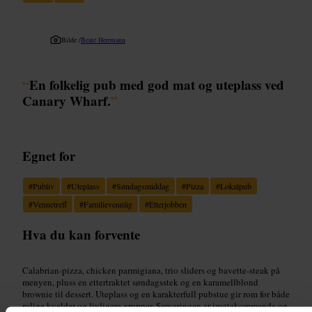
Bilde /
Beate Herrmann
“
En folkelig pub med god mat og uteplass ved
Canary Wharf.
”
Egnet for
#
Publiv
#
Uteplass
#
Søndagsmiddag
#
Pizza
#
Lokalpub
#
Vennetreff
#
Familievennlig
#
Etterjobben
Hva du kan forvente
Calabrian-pizza, chicken parmigiana, trio sliders og bavette-steak på
menyen, pluss en ettertraktet søndagsstek og en karamellblond
brownie til dessert. Uteplass og en karakterfull pubstue gir rom for både
rolige kvelder og livligere grupper. Serveringen er imøtekommende og