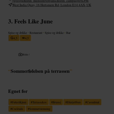
=google&utm_medium=organic&utm_campaign=LPM
West India Quay, 16 Hertsmere Rd, London E14 4AX, UK
Feels Like June
Spise og drikke
•
Restaurant
•
Spise og drikke
•
Bar
4,5
4,5
Bilde /
“
Sommerfølelsen på terrassen
”
Egnet for
#
Føleslikjuni
#
Terrassekos
#
Brunsj
#
Etterjobben
#
Casualmat
#
Cocktails
#
Sommerstemning