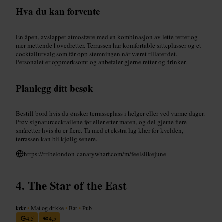
Hva du kan forvente
En åpen, avslappet atmosfære med en kombinasjon av lette retter og
mer mettende hovedretter. Terrassen har komfortable sitteplasser og et
cocktailutvalg som får opp stemningen når været tillater det.
Personalet er oppmerksomt og anbefaler gjerne retter og drinker.
Planlegg ditt besøk
Bestill bord hvis du ønsker terrasseplass i helger eller ved varme dager.
Prøv signaturcocktailene før eller etter maten, og del gjerne flere
småretter hvis du er flere. Ta med et ekstra lag klær for kvelden,
terrassen kan bli kjølig senere.
https://tribelondon-canarywharf.com/m/feelslikejune
The Star of the East
krkr
•
Mat og drikke
•
Bar
•
Pub
4,5
4,5