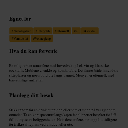
Egnet for
#
Nabolagsbar
#
Etterjobb
#
Uformell
#
øl
#
Cocktail
#
Vannutsikt
#
Vennegjeng
Hva du kan forvente
En rolig, urban atmosfære med hovedvekt på øl, vin og klassiske
cocktails. Møblene er enkle og komfortable. Det finnes både innendørs
sitteplasser og noen bord ute langs vannet. Menyen er uformell, med
barvennlige småretter.
Planlegg ditt besøk
Stikk innom for en drink etter jobb eller som et stopp på vei gjennom
området. Ta en kort spasertur langs kajen før eller etter besøket for å få
fullt utbytte av beliggenheten. Hvis dere er flere, møt opp litt tidligere
for å sikre sitteplass ved vinduet eller ute.