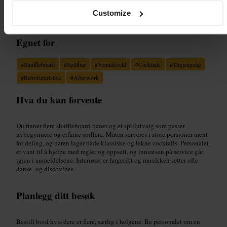
“
Shuffleboard, neonlys og god stemning
”
Customize
Egnet for
#
Shuffleboard
#
Spillbar
#
Vennekveld
#
Cocktails
#
Tilgjengelig
#
Retrofuturistisk
#
Afterwork
Hva du kan forvente
Du finner flere shuffleboard-baner og et spillutvalg som passer
nybegynnere og erfarne spillere. Maten serveres i store porsjoner ment
for deling, og baren lager både klassiske og lekne cocktails. Personalet
er vant til å hjelpe med regler og oppsett, og innsatsen på service går
igjen i anmeldelsene. Interiøret er fargerikt og musikken setter ofte
danse- og discovibes.
Planlegg ditt besøk
Bestill bord hvis dere er flere, særlig i helgene. Be personalet om en