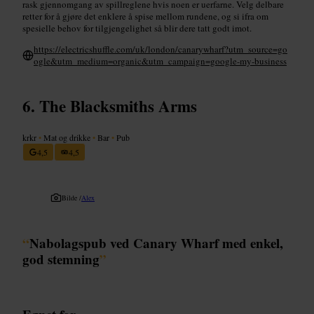
rask gjennomgang av spillreglene hvis noen er uerfarne. Velg delbare
retter for å gjøre det enklere å spise mellom rundene, og si ifra om
spesielle behov for tilgjengelighet så blir dere tatt godt imot.
https://electricshuffle.com/uk/london/canarywharf?utm_source=go
ogle&utm_medium=organic&utm_campaign=google-my-business
The Blacksmiths Arms
krkr
•
Mat og drikke
•
Bar
•
Pub
4,5
4,5
Bilde /
Alex
“
Nabolagspub ved Canary Wharf med enkel,
god stemning
”