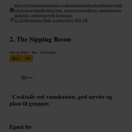
https://www.nicholsonspubs.co.uk/restaurants/london/thehenryaddi
ngtoncanarywharflondon?utm_source=google&utm_medium=orga
nic&utm_campaign=gmb-homepage
22-28 Mackenzie Walk, London E14 4PH, UK
The Sipping Room
Mat og drikke
•
Bar
•
Cocktailbar
4,1
4
Bilde /
“
Cocktails ved vannkanten, god service og
plass til grupper.
”
Egnet for