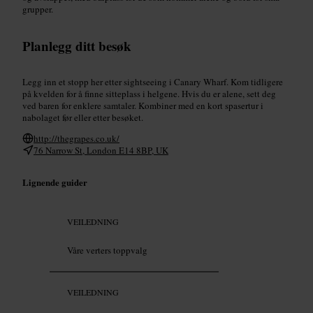
grupper.
Planlegg ditt besøk
Legg inn et stopp her etter sightseeing i Canary Wharf. Kom tidligere
på kvelden for å finne sitteplass i helgene. Hvis du er alene, sett deg
ved baren for enklere samtaler. Kombiner med en kort spasertur i
nabolaget før eller etter besøket.
http://thegrapes.co.uk/
76 Narrow St, London E14 8BP, UK
Lignende guider
VEILEDNING
Våre verters toppvalg
VEILEDNING