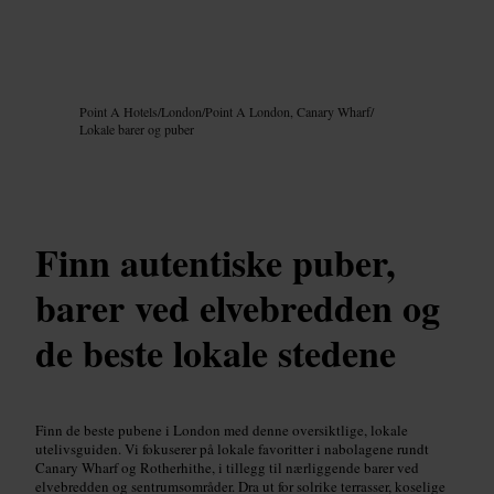
Bilde /
Google AI
Point A Hotels
/
London
/
Point A London, Canary Wharf
/
Lokale barer og puber
Finn autentiske puber,
barer ved elvebredden og
de beste lokale stedene
Finn de beste pubene i London med denne oversiktlige, lokale
utelivsguiden. Vi fokuserer på lokale favoritter i nabolagene rundt
Canary Wharf og Rotherhithe, i tillegg til nærliggende barer ved
elvebredden og sentrumsområder. Dra ut for solrike terrasser, koselige