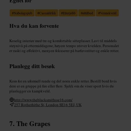
Egnet for
#
Nabolagspub
#
Casualdrikk
#
Etterjobb
#
øltilbud
#
Vennekveld
Hva du kan forvente
Koselig interiør med tre og komfortable sitteplasser. Lavt til middels
støynivå på ettermiddagene, høyere tempo utover kvelden. Personalet
er raskt og effektivt, menyen fokuserer på barfavoritter og enkle retter.
Planlegg ditt besøk
Kom for en uformell runde og del noen enkle retter. Bestill bord hvis
dere er en gruppe på fire eller flere. Sjekk om de viser sport hvis du
planlegger en kampkveld.
http://www.theblacksmithsse16.com/
257 Rotherhithe St, London SE16 5EJ, UK
The Grapes