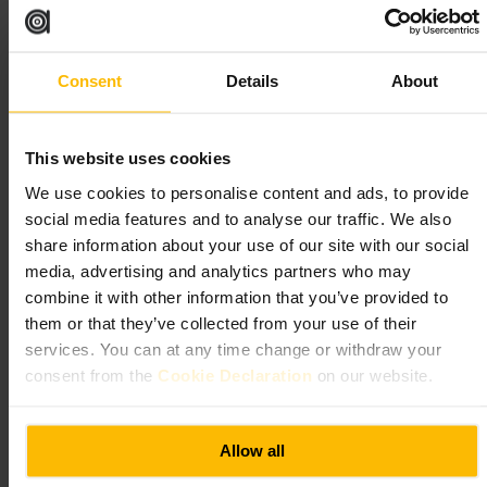
oppmerksom uten å være påtrengende.
Planlegg ditt besøk
Consent
Details
About
Stikk innom for ettermiddagsdrinker eller en uformell middag. Kom
som du er, menyen passer for deling og for familier. Er dere flere,
reserver bord i helgene for å være sikre på plass.
This website uses cookies
https://thestaroftheeast.co.uk/
We use cookies to personalise content and ads, to provide
805A Commercial Rd, London E14 7HG, UK
social media features and to analyse our traffic. We also
share information about your use of our site with our social
Electric Shuffle Canary Wharf
media, advertising and analytics partners who may
combine it with other information that you’ve provided to
them or that they’ve collected from your use of their
krkr
•
Spise og drikke
•
Bar
services. You can at any time change or withdraw your
4,5
3,5
consent from the
Cookie Declaration
on our website.
Bilde /
Allow all