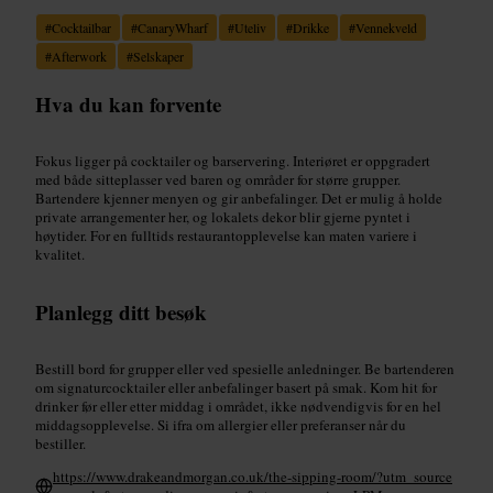
#
Cocktailbar
#
CanaryWharf
#
Uteliv
#
Drikke
#
Vennekveld
#
Afterwork
#
Selskaper
Hva du kan forvente
Fokus ligger på cocktailer og barservering. Interiøret er oppgradert
med både sitteplasser ved baren og områder for større grupper.
Bartendere kjenner menyen og gir anbefalinger. Det er mulig å holde
private arrangementer her, og lokalets dekor blir gjerne pyntet i
høytider. For en fulltids restaurantopplevelse kan maten variere i
kvalitet.
Planlegg ditt besøk
Bestill bord for grupper eller ved spesielle anledninger. Be bartenderen
om signaturcocktailer eller anbefalinger basert på smak. Kom hit for
drinker før eller etter middag i området, ikke nødvendigvis for en hel
middagsopplevelse. Si ifra om allergier eller preferanser når du
bestiller.
https://www.drakeandmorgan.co.uk/the-sipping-room/?utm_source