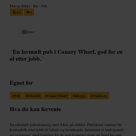
Mat og drikke
•
Bar
•
Pub
4,5
4
Bilde /
“
En lavmælt pub i Canary Wharf, god for en
øl etter jobb.
”
Egnet for
#
Pub
#
Etterjobb
#
CanaryWharf
#
ølhygge
#
Utpåbyen
Hva du kan forvente
En uformell pubstemning med fokus på drikke. Publikum varierer fra
kontorfolk etter jobb til lokale og besøkende. Interiøret er tradisjonelt
og avslappet, med barplass for de som kommer alene og bord for små