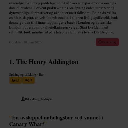
innendørslokaler og pålitelige cocktailbarer som passer for venner, på
date eller alene. Forvent praktiske tips om åpningstider, uteservering,
dyrevennlige alternativer og når det er mest folksomt. Enten du vil ha
en klassisk pint, en veltilberedt cocktail eller en livlig spillkveld, bruk
denne guiden til å finne topprangerte barer i London og autentiske
London-puber som lokalbefolkningen velger. Start kvelden med
selvtillit, bruk mindre tid på å lete, og slapp av i byens kveldsrytme.
Oppdatert
10. juni 2026
8 min lesing
The Henry Addington
Spising og drikking
•
Bar
4,3
3,7
Bilde /
DesignMyNight
“
En avslappet nabolagsbar ved vannet i
Canary Wharf
”