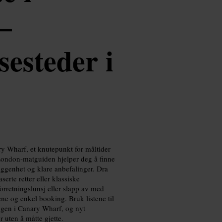
—
sesteder i
y Wharf, et knutepunkt for måltider
London-matguiden hjelper deg å finne
liggenhet og klare anbefalinger. Dra
serte retter eller klassiske
orretningslunsj eller slapp av med
gene og enkel booking. Bruk listene til
ingen i Canary Wharf, og nyt
 uten å måtte gjette.