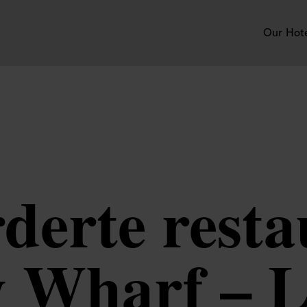
Our Hot
erte resta
 Wharf – 