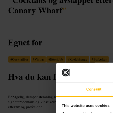
Canary Wharf
”
Egnet for
#
Cocktailbar
#
Vinbar
#
Etterjobb
#
Kveldshygge
#
Barkultur
Hva du kan forvente
Consent
Behagelig, dempet stemning med sitteplasser ved baren og bord fo
signaturcocktails og klassikere. Menyen har småretter og snacks som
This website uses cookies
effektiv og profesjonell.