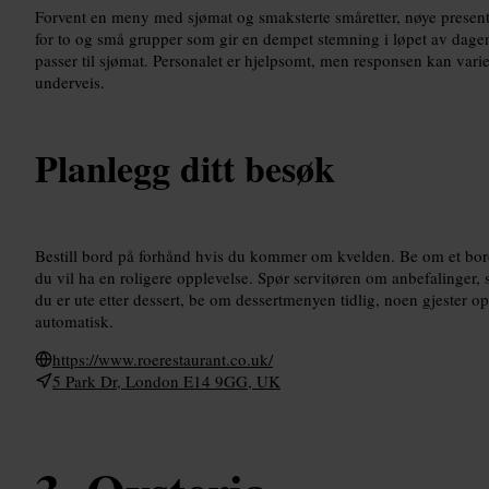
Forvent en meny med sjømat og smaksterte småretter, nøye present
for to og små grupper som gir en dempet stemning i løpet av dage
passer til sjømat. Personalet er hjelpsomt, men responsen kan vari
underveis.
Planlegg ditt besøk
Bestill bord på forhånd hvis du kommer om kvelden. Be om et bord 
du vil ha en roligere opplevelse. Spør servitøren om anbefalinger, s
du er ute etter dessert, be om dessertmenyen tidlig, noen gjester op
automatisk.
https://www.roerestaurant.co.uk/
5 Park Dr, London E14 9GG, UK