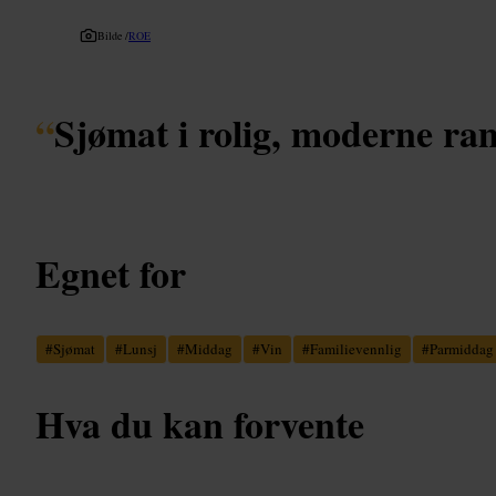
Bilde /
ROE
“
Sjømat i rolig, moderne r
Egnet for
#
Sjømat
#
Lunsj
#
Middag
#
Vin
#
Familievennlig
#
Parmiddag
Hva du kan forvente