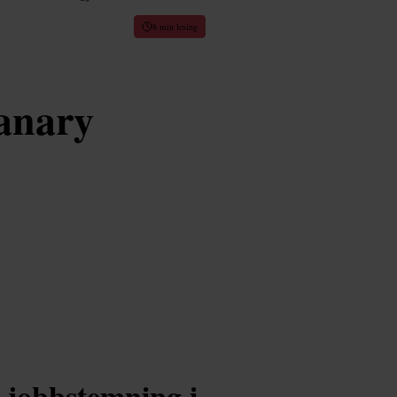
8 min lesing
anary
r-jobbstemning i