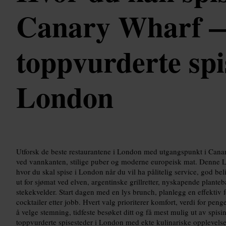
Canary Wharf 
toppvurderte spi
London
Utforsk de beste restaurantene i London med utgangspunkt i Canar
ved vannkanten, stilige puber og moderne europeisk mat. Denne 
hvor du skal spise i London når du vil ha pålitelig service, god be
ut for sjømat ved elven, argentinske grillretter, nyskapende planteba
stekekvelder. Start dagen med en lys brunch, planlegg en effektiv f
cocktailer etter jobb. Hvert valg prioriterer komfort, verdi for pen
å velge stemning, tidfeste besøket ditt og få mest mulig ut av spis
toppvurderte spisesteder i London med ekte kulinariske opplevelser