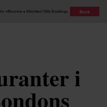
els
Become a Member
My Bookings
Book
uranter i
Londons