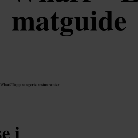
matguide
Topp rangerte restauranter
 Wharf
/
e i