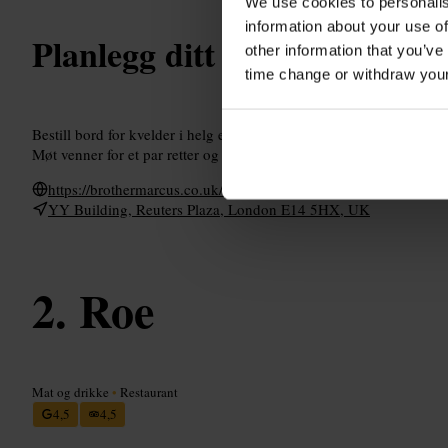
We use cookies to personalis
information about your use of
Planlegg ditt besøk
other information that you’ve
time change or withdraw you
Bestill bord for kvelder i helg eller etter jobb. Velg sitteplass ved 
Møt venner for et par retter og delte småretter. Kle deg smart-casual
https://brothermarcus.co.uk/locations/canary-wharf/
YY Building, Reuters Plaza, London E14 5HX, UK
Roe
Mat og drikke
•
Restaurant
4,5
4,5