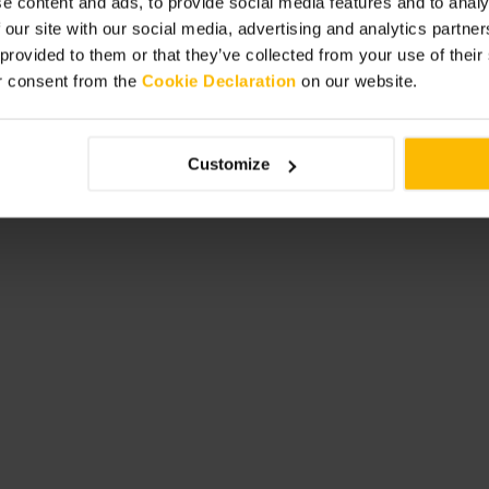
e content and ads, to provide social media features and to analy
 our site with our social media, advertising and analytics partn
 provided to them or that they’ve collected from your use of thei
r consent from the
Cookie Declaration
on our website.
baren hvis du vil se drinklagingen.
Customize
 for å passe inn i lokalet.