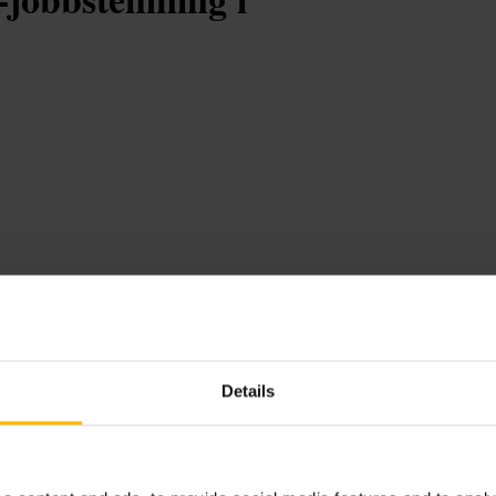
Details
r grupper. Bartenderne lager
 passer til deling. Service er