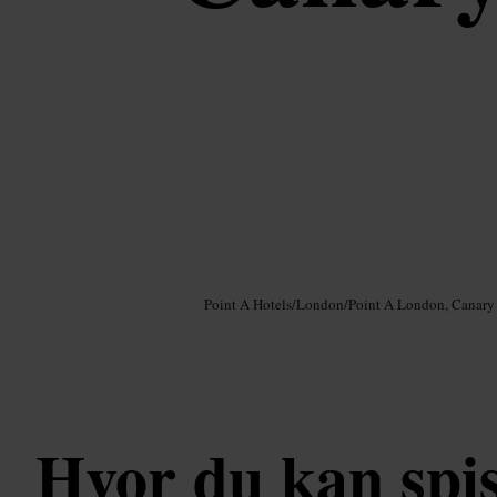
Bilde /
Google AI
Point A Hotels
/
London
/
Point A London, Canary
Hvor du kan spis