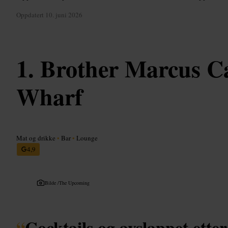
Oppdatert
10. juni 2026
Brother Marcus C
Wharf
Mat og drikke
•
Bar
•
Lounge
4,9
Bilde /
The Upcoming
“
Cocktails og avslappet ette