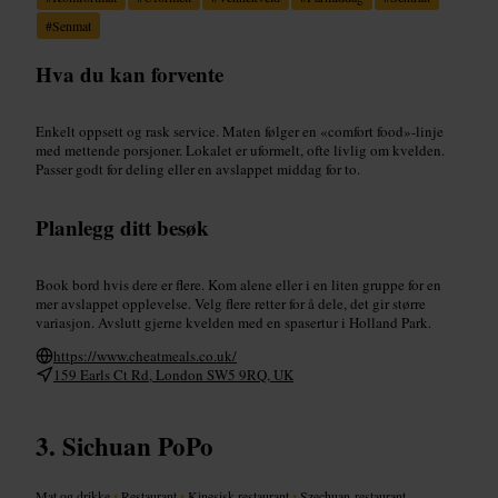
#
Senmat
Hva du kan forvente
Enkelt oppsett og rask service. Maten følger en «comfort food»-linje
med mettende porsjoner. Lokalet er uformelt, ofte livlig om kvelden.
Passer godt for deling eller en avslappet middag for to.
Planlegg ditt besøk
Book bord hvis dere er flere. Kom alene eller i en liten gruppe for en
mer avslappet opplevelse. Velg flere retter for å dele, det gir større
variasjon. Avslutt gjerne kvelden med en spasertur i Holland Park.
https://www.cheatmeals.co.uk/
159 Earls Ct Rd, London SW5 9RQ, UK
Sichuan PoPo
Mat og drikke
•
Restaurant
•
Kinesisk restaurant
•
Szechuan-restaurant