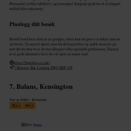
Personalet jobber effektivt, og konseptet fungerer godt for et avslappet
måltid eller takeaway.
Planlegg ditt besøk
Bestill bord hvis dere er en gruppe, ellers kan du prøve å stikke innom
spontant. Ta med et åpent sinn for delingsretter, og sjekk menyen på
nett før du drar hvis du har allergier eller spesielle preferanser. Taaway
er et godt alternativ hvis du vil spise et annet sted.
https://butchies.co.uk/
7 Kenway Rd, London SW5 0RP, UK
Balans, Kensington
Mat og drikke
•
Restaurant
4,4
4,3
Bilde /
Balans