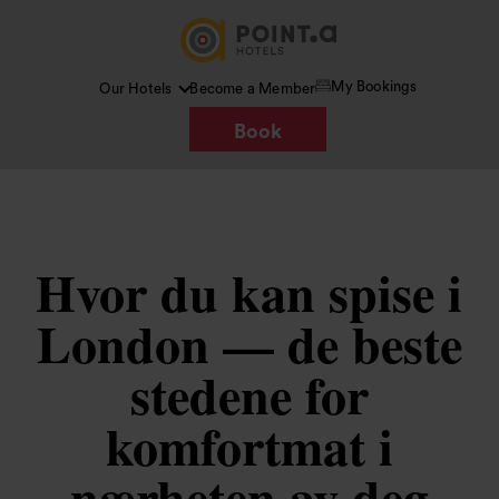
My Bookings
Our Hotels
Become a Member
Book
Hvor du kan spise i
London — de beste
stedene for
komfortmat i
nærheten av deg