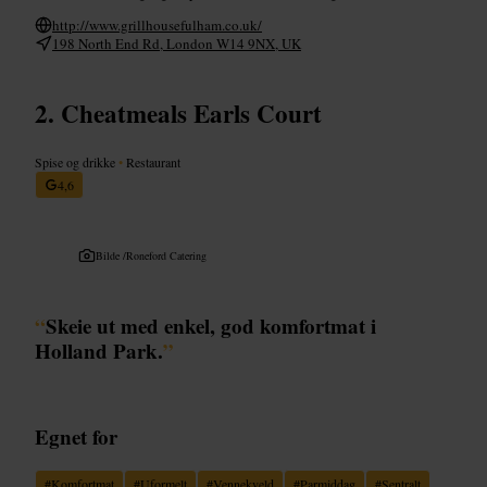
http://www.grillhousefulham.co.uk/
198 North End Rd, London W14 9NX, UK
Cheatmeals Earls Court
Spise og drikke
•
Restaurant
4,6
Bilde /
Roneford Catering
“
Skeie ut med enkel, god komfortmat i
Holland Park.
”
Egnet for
#
Komfortmat
#
Uformelt
#
Vennekveld
#
Parmiddag
#
Sentralt