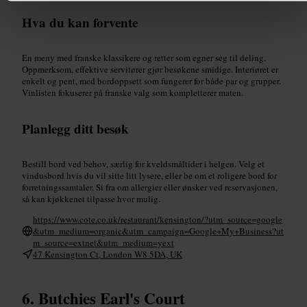
Hva du kan forvente
En meny med franske klassikere og retter som egner seg til deling.
Oppmerksom, effektive servitører gjør besøkene smidige. Interiøret er
enkelt og pent, med bordoppsett som fungerer for både par og grupper.
Vinlisten fokuserer på franske valg som kompletterer maten.
Planlegg ditt besøk
Bestill bord ved behov, særlig for kveldsmåltider i helgen. Velg et
vindusbord hvis du vil sitte litt lysere, eller be om et roligere bord for
forretningssamtaler. Si fra om allergier eller ønsker ved reservasjonen,
så kan kjøkkenet tilpasse hvor mulig.
https://www.cote.co.uk/restaurant/kensington/?utm_source=google
&utm_medium=organic&utm_campaign=Google+My+Business?ut
m_source=extnet&utm_medium=yext
47 Kensington Ct, London W8 5DA, UK
Butchies Earl's Court