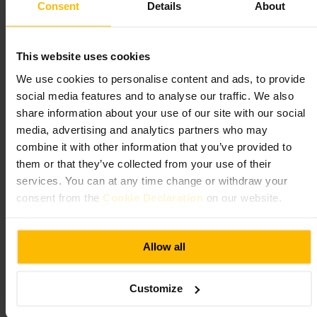
98 Lillie Rd, London SW6 7SR, UK
Consent
Details
About
Côte Kensington
This website uses cookies
We use cookies to personalise content and ads, to provide
Spise og drikke
•
Restaurant
•
Fransk restaurant
social media features and to analyse our traffic. We also
4,4
4,5
share information about your use of our site with our social
media, advertising and analytics partners who may
Bilde /
Côte Brasserie
combine it with other information that you’ve provided to
them or that they’ve collected from your use of their
services. You can at any time change or withdraw your
“
Fransk brasseriefølelse i et avslappet, stilrent
consent from the
Cookie Declaration
on our website.
miljø
”
Allow all
Egnet for
Customize
#
Franskmat
#
Brasserie
#
Kveldsstemning
#
Vinselskap
#
Matopplevelse
#
Koselig