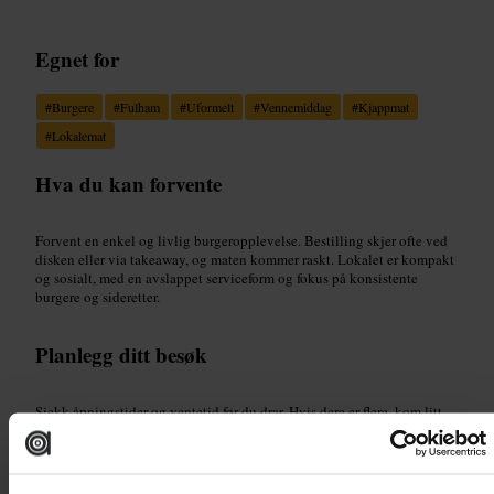
Egnet for
#
Burgere
#
Fulham
#
Uformelt
#
Vennemiddag
#
Kjappmat
#
Lokalemat
Hva du kan forvente
Forvent en enkel og livlig burgeropplevelse. Bestilling skjer ofte ved
disken eller via takeaway, og maten kommer raskt. Lokalet er kompakt
og sosialt, med en avslappet serviceform og fokus på konsistente
burgere og sideretter.
Planlegg ditt besøk
Sjekk åpningstider og ventetid før du drar. Hvis dere er flere, kom litt
tidligere for å unngå kø. Taaway er praktisk om du har begrenset tid. Se
etter menyen på nettet hvis du vil bestemme deg på forhånd.
http://bandofburgers.co.uk/