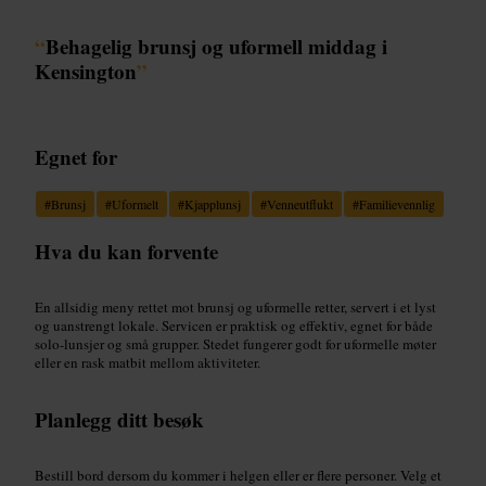
“
Behagelig brunsj og uformell middag i
Kensington
”
Egnet for
#
Brunsj
#
Uformelt
#
Kjapplunsj
#
Venneutflukt
#
Familievennlig
Hva du kan forvente
En allsidig meny rettet mot brunsj og uformelle retter, servert i et lyst
og uanstrengt lokale. Servicen er praktisk og effektiv, egnet for både
solo-lunsjer og små grupper. Stedet fungerer godt for uformelle møter
eller en rask matbit mellom aktiviteter.
Planlegg ditt besøk
Bestill bord dersom du kommer i helgen eller er flere personer. Velg et