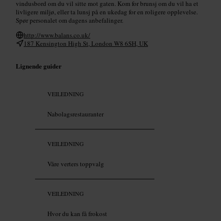
vindusbord om du vil sitte mot gaten. Kom for brunsj om du vil ha et
livligere miljø, eller ta lunsj på en ukedag for en roligere opplevelse.
Spør personalet om dagens anbefalinger.
http://www.balans.co.uk/
187 Kensington High St, London W8 6SH, UK
Lignende guider
VEILEDNING
Nabolagsrestauranter
VEILEDNING
Våre verters toppvalg
VEILEDNING
Hvor du kan få frokost