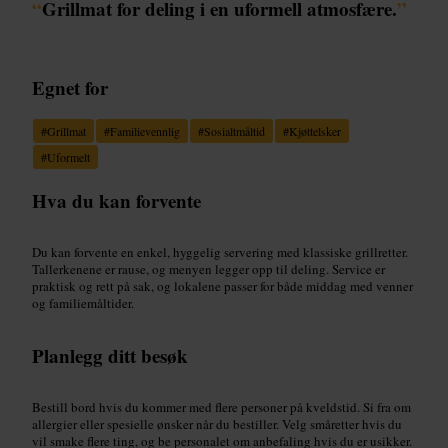
“
Grillmat for deling i en uformell atmosfære.
”
Egnet for
#
Grillmat
#
Familievennlig
#
Sosialtmåltid
#
Kjøttelsker
#
Uformelt
Hva du kan forvente
Du kan forvente en enkel, hyggelig servering med klassiske grillretter.
Tallerkenene er rause, og menyen legger opp til deling. Service er
praktisk og rett på sak, og lokalene passer for både middag med venner
og familiemåltider.
Planlegg ditt besøk
Bestill bord hvis du kommer med flere personer på kveldstid. Si fra om
allergier eller spesielle ønsker når du bestiller. Velg småretter hvis du
vil smake flere ting, og be personalet om anbefaling hvis du er usikker.