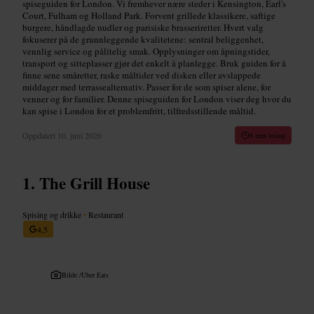
spiseguiden for London. Vi fremhever nære steder i Kensington, Earl's
Court, Fulham og Holland Park. Forvent grillede klassikere, saftige
burgere, håndlagde nudler og parisiske brasseriretter. Hvert valg
fokuserer på de grunnleggende kvalitetene: sentral beliggenhet,
vennlig service og pålitelig smak. Opplysninger om åpningstider,
transport og sitteplasser gjør det enkelt å planlegge. Bruk guiden for å
finne sene småretter, raske måltider ved disken eller avslappede
middager med terrassealternativ. Passer for de som spiser alene, for
venner og for familier. Denne spiseguiden for London viser deg hvor du
kan spise i London for et problemfritt, tilfredsstillende måltid.
Oppdatert
10. juni 2026
8 min lesing
The Grill House
Spising og drikke
•
Restaurant
4,5
Bilde /
Uber Eats