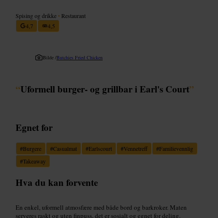
Spising og drikke
•
Restaurant
4,7
4,5
Bilde /
Butchies Fried Chicken
“
Uformell burger- og grillbar i Earl's Court
”
Egnet for
#
Burgere
#
Casualmat
#
Earlscourt
#
Vennetreff
#
Familievennlig
#
Takeaway
Hva du kan forvente
En enkel, uformell atmosfære med både bord og barkroker. Maten
serveres raskt og uten finpuss, det er sosialt og egnet for deling.