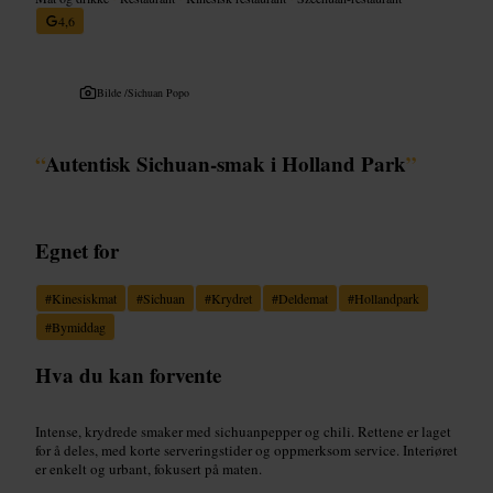
4,6
Bilde /
Sichuan Popo
“
Autentisk Sichuan-smak i Holland Park
”
Egnet for
#
Kinesiskmat
#
Sichuan
#
Krydret
#
Deldemat
#
Hollandpark
#
Bymiddag
Hva du kan forvente
Intense, krydrede smaker med sichuanpepper og chili. Rettene er laget
for å deles, med korte serveringstider og oppmerksom service. Interiøret
er enkelt og urbant, fokusert på maten.