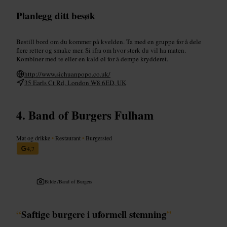
Planlegg ditt besøk
Bestill bord om du kommer på kvelden. Ta med en gruppe for å dele
flere retter og smake mer. Si ifra om hvor sterk du vil ha maten.
Kombiner med te eller en kald øl for å dempe krydderet.
http://www.sichuanpopo.co.uk/
35 Earls Ct Rd, London W8 6ED, UK
Band of Burgers Fulham
Mat og drikke
•
Restaurant
•
Burgersted
4,7
Bilde /
Band of Burgers
“
Saftige burgere i uformell stemning
”