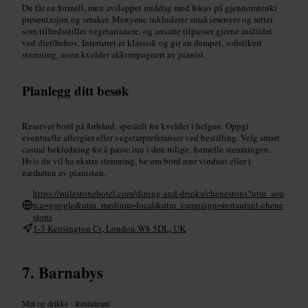
Du får en formell, men avslappet middag med fokus på gjennomtenkt
presentasjon og smaker. Menyene inkluderer smaksmenyer og retter
som tilfredsstiller vegetarianere, og ansatte tilpasser gjerne måltidet
ved diettbehov. Interiøret er klassisk og gir en dempet, sofistikert
stemning, noen kvelder akkompagnert av pianist.
Planlegg ditt besøk
Reserver bord på forhånd, spesielt for kvelder i helgen. Oppgi
eventuelle allergier eller vegetarpreferanser ved bestilling. Velg smart
casual bekledning for å passe inn i den rolige, formelle stemningen.
Hvis du vil ha ekstra stemning, be om bord nær vinduet eller i
nærheten av pianisten.
https://milestonehotel.com/dining-and-drinks/chenestons?utm_sou
rce=google&utm_medium=local&utm_campaign=restaurant-chene
stons
1-3 Kensington Ct, London W8 5DL, UK
Barnabys
Mat og drikke
•
Restaurant