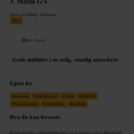
Maria G's
Spising og drikking
•
Restaurant
4,5
Bilde /
Thatsup
“
Gode måltider i en rolig, vennlig atmosfære
”
Egnet for
#
Restaurant
#
Matopplevelse
#
Sosialt
#
Datekveld
#
Forretningslunsj
#
Vennemiddag
#
Familietid
Hva du kan forvente
Du kan forvente velpresenterte retter og en tjeneste som er fokusert på