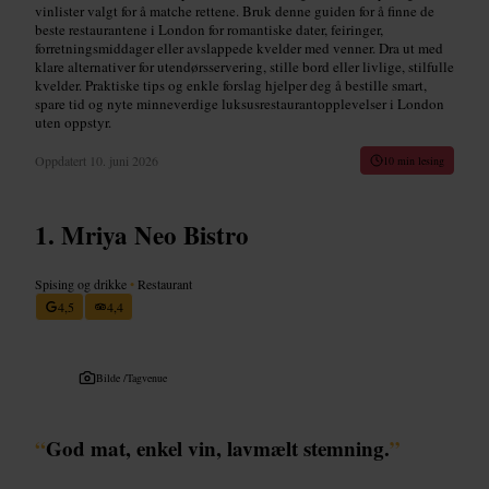
vinlister valgt for å matche rettene. Bruk denne guiden for å finne de
beste restaurantene i London for romantiske dater, feiringer,
forretningsmiddager eller avslappede kvelder med venner. Dra ut med
klare alternativer for utendørsservering, stille bord eller livlige, stilfulle
kvelder. Praktiske tips og enkle forslag hjelper deg å bestille smart,
spare tid og nyte minneverdige luksusrestaurantopplevelser i London
uten oppstyr.
Oppdatert
10. juni 2026
10 min lesing
Mriya Neo Bistro
Spising og drikke
•
Restaurant
4,5
4,4
Bilde /
Tagvenue
“
God mat, enkel vin, lavmælt stemning.
”