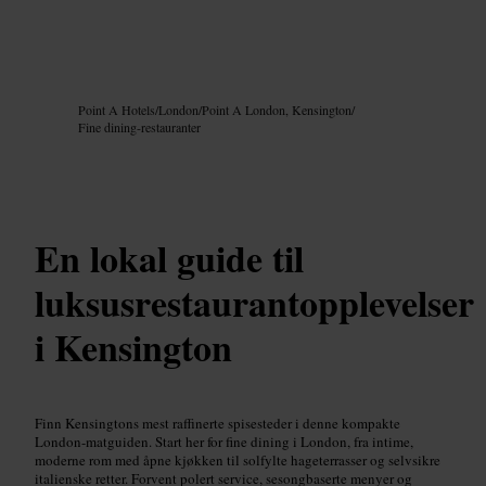
Bilde /
Google AI
Point A Hotels
/
London
/
Point A London, Kensington
/
Fine dining-restauranter
En lokal guide til
luksusrestaurantopplevelser
i Kensington
Finn Kensingtons mest raffinerte spisesteder i denne kompakte
London-matguiden. Start her for fine dining i London, fra intime,
moderne rom med åpne kjøkken til solfylte hageterrasser og selvsikre
italienske retter. Forvent polert service, sesongbaserte menyer og