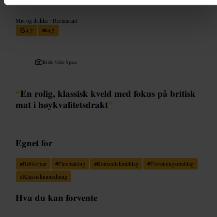
Mat og drikke
•
Restaurant
4,7
4,5
Bilde /
Hire Space
“
En rolig, klassisk kveld med fokus på britisk
mat i høykvalitetsdrakt
”
Egnet for
#
Britiskmat
#
Finsmaking
#
Romantiskmiddag
#
Forretningsmiddag
#
Klassiskinnredning
Hva du kan forvente