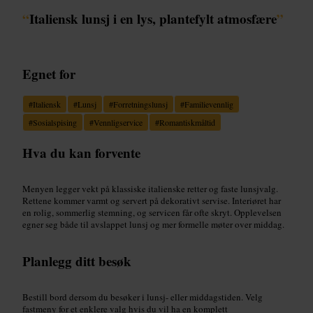
“
Italiensk lunsj i en lys, plantefylt atmosfære
”
Egnet for
#
Italiensk
#
Lunsj
#
Forretningslunsj
#
Familievennlig
#
Sosialspising
#
Vennligservice
#
Romantiskmåltid
Hva du kan forvente
Menyen legger vekt på klassiske italienske retter og faste lunsjvalg.
Rettene kommer varmt og servert på dekorativt servise. Interiøret har
en rolig, sommerlig stemning, og servicen får ofte skryt. Opplevelsen
egner seg både til avslappet lunsj og mer formelle møter over middag.
Planlegg ditt besøk
Bestill bord dersom du besøker i lunsj- eller middagstiden. Velg
fastmeny for et enklere valg hvis du vil ha en komplett