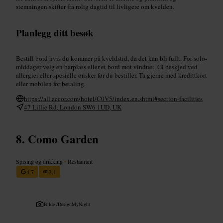
stemningen skifter fra rolig dagtid til livligere om kvelden.
Planlegg ditt besøk
Bestill bord hvis du kommer på kveldstid, da det kan bli fullt. For solo-
middager velg en barplass eller et bord mot vinduet. Gi beskjed ved
allergier eller spesielle ønsker før du bestiller. Ta gjerne med kredittkort
eller mobilen for betaling.
https://all.accor.com/hotel/C0V5/index.en.shtml#section-facilities
47 Lillie Rd, London SW6 1UD, UK
Como Garden
Spising og drikking
•
Restaurant
4,7
3,1
Bilde /
DesignMyNight