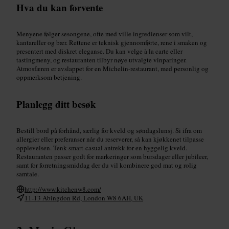
Hva du kan forvente
Menyene følger sesongene, ofte med ville ingredienser som vilt,
kantareller og bær. Rettene er teknisk gjennomførte, rene i smaken og
presentert med diskret eleganse. Du kan velge à la carte eller
tastingmeny, og restauranten tilbyr nøye utvalgte vinparinger.
Atmosfæren er avslappet for en Michelin-restaurant, med personlig og
oppmerksom betjening.
Planlegg ditt besøk
Bestill bord på forhånd, særlig for kveld og søndagslunsj. Si ifra om
allergier eller preferanser når du reserverer, så kan kjøkkenet tilpasse
opplevelsen. Tenk smart-casual antrekk for en hyggelig kveld.
Restauranten passer godt for markeringer som bursdager eller jubileer,
samt for forretningsmiddag der du vil kombinere god mat og rolig
samtale.
http://www.kitchenw8.com/
11-13 Abingdon Rd, London W8 6AH, UK