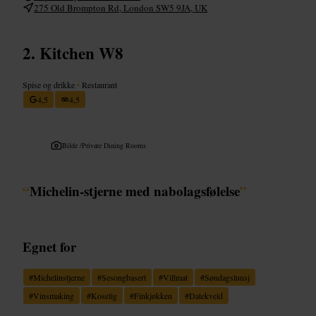
275 Old Brompton Rd, London SW5 9JA, UK
Kitchen W8
Spise og drikke
•
Restaurant
4,5
4,5
Bilde /
Private Dining Rooms
“
Michelin-stjerne med nabolagsfølelse
”
Egnet for
#
Michelinstjerne
#
Sesongbasert
#
Villmat
#
Søndagslunsj
#
Vinsmaking
#
Koselig
#
Finkjøkken
#
Datekveld