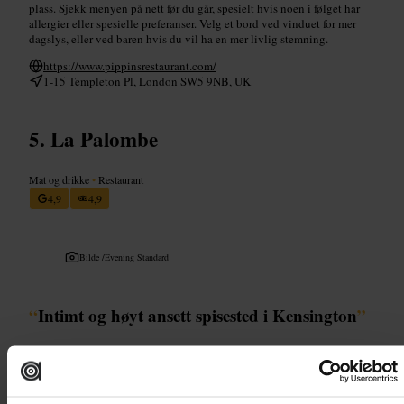
plass. Sjekk menyen på nett før du går, spesielt hvis noen i følget har
allergier eller spesielle preferanser. Velg et bord ved vinduet for mer
dagslys, eller ved baren hvis du vil ha en mer livlig stemning.
https://www.pippinsrestaurant.com/
1-15 Templeton Pl, London SW5 9NB, UK
La Palombe
Mat og drikke
•
Restaurant
4,9
4,9
Bilde /
Evening Standard
“
Intimt og høyt ansett spisested i Kensington
”
Egnet for