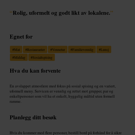
“
Rolig, uformelt og godt likt av lokalene.
”
Egnet for
#
Mat
#
Restauranter
#
Vennetur
#
Familievennlig
#
Lunsj
#
Middag
#
Sosialtspising
Hva du kan forvente
En avslappet atmosfære med fokus på sosial spising og en variert,
uformell meny. Servicen er vennlig og rettet mot grupper, par og
enkeltpersoner som vil ha et enkelt, hyggelig måltid uten formell
ramme.
Planlegg ditt besøk
Hvis du kommer med flere personer, bestill bord på forhånd for å sikre