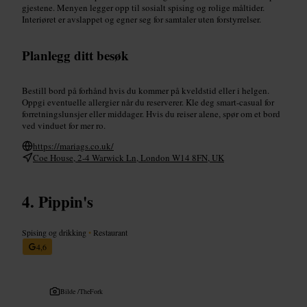
gjestene. Menyen legger opp til sosialt spising og rolige måltider.
Interiøret er avslappet og egner seg for samtaler uten forstyrrelser.
Planlegg ditt besøk
Bestill bord på forhånd hvis du kommer på kveldstid eller i helgen.
Oppgi eventuelle allergier når du reserverer. Kle deg smart-casual for
forretningslunsjer eller middager. Hvis du reiser alene, spør om et bord
ved vinduet for mer ro.
https://mariags.co.uk/
Coe House, 2-4 Warwick Ln, London W14 8FN, UK
Pippin's
Spising og drikking
•
Restaurant
4,6
Bilde /
TheFork