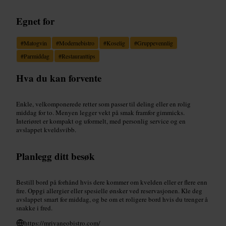
Egnet for
#
Matogvin
#
Modernebistro
#
Koselig
#
Gruppevennlig
#
Parmiddag
#
Restauranttips
Hva du kan forvente
Enkle, velkomponerede retter som passer til deling eller en rolig
middag for to. Menyen legger vekt på smak framfor gimmicks.
Interiøret er kompakt og uformelt, med personlig service og en
avslappet kveldsvibb.
Planlegg ditt besøk
Bestill bord på forhånd hvis dere kommer om kvelden eller er flere enn
fire. Oppgi allergier eller spesielle ønsker ved reservasjonen. Kle deg
avslappet smart for middag, og be om et roligere bord hvis du trenger å
snakke i fred.
https://mriyaneobistro.com/