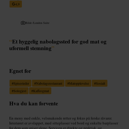
4,9
Bilde /
London Suite
“
Et hyggelig nabolagssted for god mat og
uformell stemning
”
Egnet for
#
Spisesteder
#
Nabolagsrestaurant
#
Matopplevelse
#
Sosialt
#
Sologjest
#
Kaffeogmat
Hva du kan forvente
En meny med enkle, velsmakende retter og fokus på ferske råvarer.
Interiøret er avslappet, med sitteplasser ved bord og enkelte barplasser
for dem som spiser alene. Servicen er direkte og praktisk, og