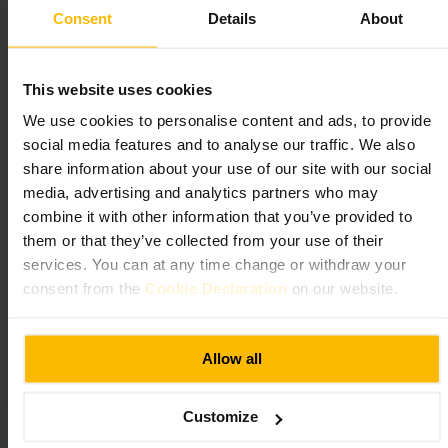
Consent
Details
About
#
Parmiddag
#
Forretningsmiddag
#
Vennekveld
#
Cocktails
#
Fineremåltid
#
Koseligsted
Hva du kan forvente
This website uses cookies
We use cookies to personalise content and ads, to provide
Du kan forvente en rolig, voksen atmosfære og oppmerksom service.
social media features and to analyse our traffic. We also
Menyen og drikkeutvalget er tilpasset folk som ser etter en litt finere
share information about your use of our site with our social
spiseopplevelse uten formell stivhet. Lokalet egner seg for samtaler og
media, advertising and analytics partners who may
lengre måltider.
combine it with other information that you’ve provided to
them or that they’ve collected from your use of their
Planlegg ditt besøk
services. You can at any time change or withdraw your
consent from the
Cookie Declaration
on our website.
Bestill bord på forhånd hvis du skal på kvelden eller i helgen. Velg
smart casual antrekk for å matche stemningen. Hvis du feirer noe, si fra
når du reserverer så personalet kan hjelpe med praktiske detaljer.
Allow all
https://www.lapalombe.co.uk/
267 Kensington High St, London W8 6NA, UK
Customize
Chenestons Restaurant