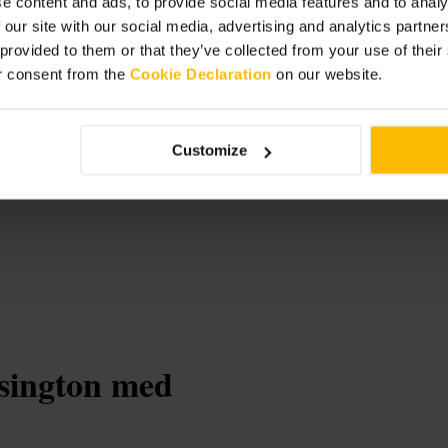
e content and ads, to provide social media features and to analy
W5 9BA, UK
 our site with our social media, advertising and analytics partn
 provided to them or that they’ve collected from your use of thei
r consent from the
Cookie Declaration
on our website.
Customize
nsington med