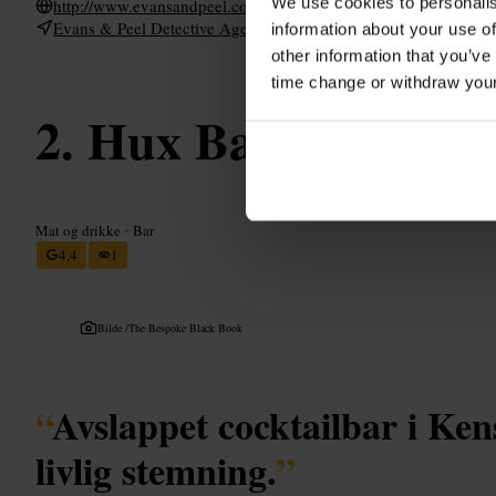
We use cookies to personalis
http://www.evansandpeel.com/
Evans & Peel Detective Agency, 310c Earls Ct Rd, London S
information about your use of
other information that you’ve
time change or withdraw you
Hux Bar
Mat og drikke
•
Bar
4,4
1
Bilde /
The Bespoke Black Book
“
Avslappet cocktailbar i Ke
livlig stemning.
”