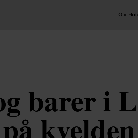
Our Hot
og barer i 
på kvelden