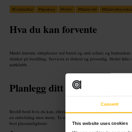
#
Cocktailbar
#
Speakasy
#
Uteliv
#
Datekveld
#
Håndverkscockta
Hva du kan forvente
Mørkt interiør, sitteplasser ved baren og små sofaer, og bartendere
drinker på bestilling. Servicen er diskret og personlig. Stedet føles
nattklubb.
Planlegg ditt besøk
Consent
Bestill bord hvis du kan, ellers kom tidlig for å unngå kø. Fortell b
en anbefaling uten meny. Ta med gyldig ID. Kle deg pent, men komf
best plassmuligheter.
This website uses cookies