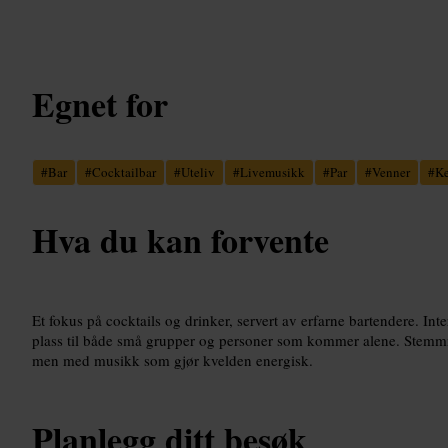
Egnet for
#
Bar
#
Cocktailbar
#
Uteliv
#
Livemusikk
#
Par
#
Venner
#
Ke
Hva du kan forvente
Et fokus på cocktails og drinker, servert av erfarne bartendere. Int
plass til både små grupper og personer som kommer alene. Stemmnin
men med musikk som gjør kvelden energisk.
Planlegg ditt besøk