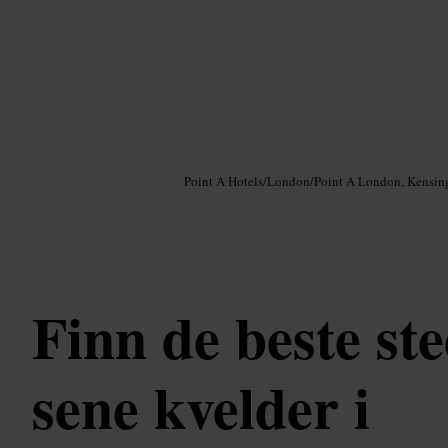
Bilde /
Google AI
Point A Hotels
/
London
/
Point A London, Kensin
Finn de beste st
sene kvelder i