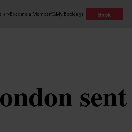
els
Become a Member
My Bookings
Book
London sent