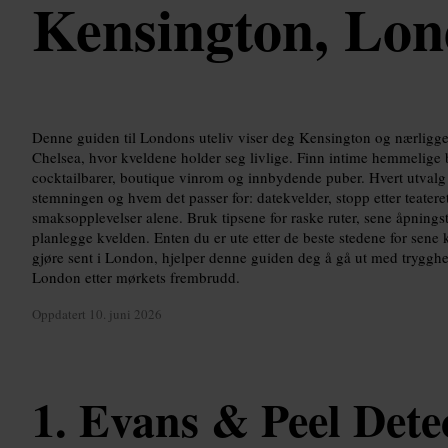
Kensington, Lo
Denne guiden til Londons uteliv viser deg Kensington og nærligg
Chelsea, hvor kveldene holder seg livlige. Finn intime hemmelige b
cocktailbarer, boutique vinrom og innbydende puber. Hvert utvalg 
stemningen og hvem det passer for: datekvelder, stopp etter teateret
smaksopplevelser alene. Bruk tipsene for raske ruter, sene åpnings
planlegge kvelden. Enten du er ute etter de beste stedene for sene k
gjøre sent i London, hjelper denne guiden deg å gå ut med trygghet
London etter mørkets frembrudd.
Oppdatert
10. juni 2026
Evans & Peel Detec