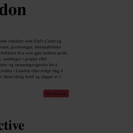
ndon
ende områder som Earl's Court og
arer, jazzlounger, minimalistiske
forklarer hva som gjør nettene gode,
, samlinger i gruppe eller
tider og stemningssignaler for å
velder i London eller rolige ting å
, finne riktig bord og slappe av i
11 min lesing
tive