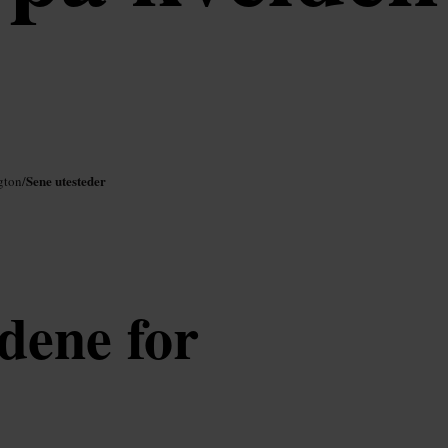
Sene utesteder
gton
/
edene for