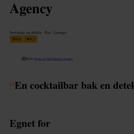
Agency
Servering og drikke
•
Bar
•
Lounge
4,6
4,3
Bilde /
Evans & Peel Detective Agency
“
En cocktailbar bak en dete
Egnet for