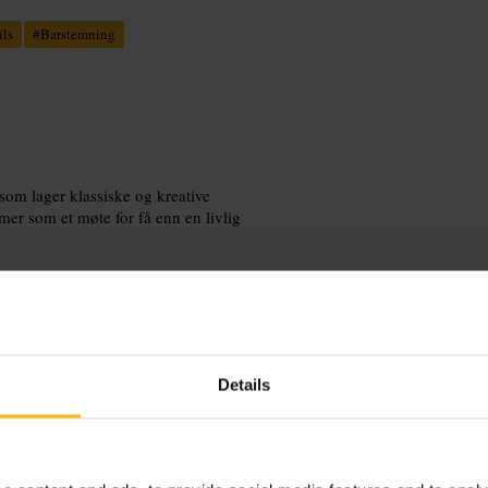
ils
#
Barstemning
 som lager klassiske og kreative
 mer som et møte for få enn en livlig
Details
artenderen hva du liker, så får du ofte
ortabelt, og gå i en liten gruppe for