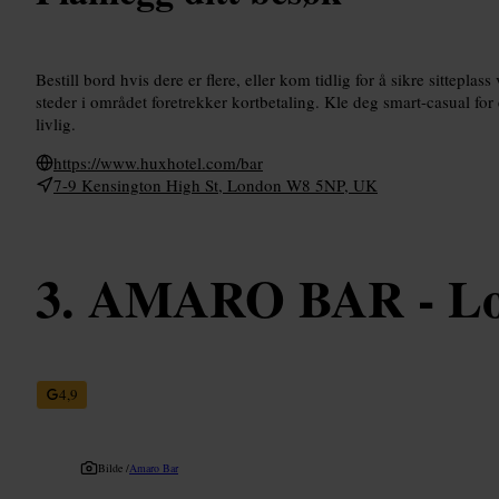
Bestill bord hvis dere er flere, eller kom tidlig for å sikre sitteplas
steder i området foretrekker kortbetaling. Kle deg smart-casual for 
livlig.
https://www.huxhotel.com/bar
7-9 Kensington High St, London W8 5NP, UK
AMARO BAR - L
4,9
Bilde /
Amaro Bar