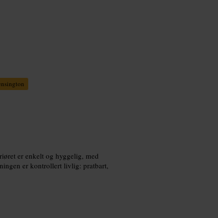
nsington
eriøret er enkelt og hyggelig, med
gen er kontrollert livlig: pratbart,