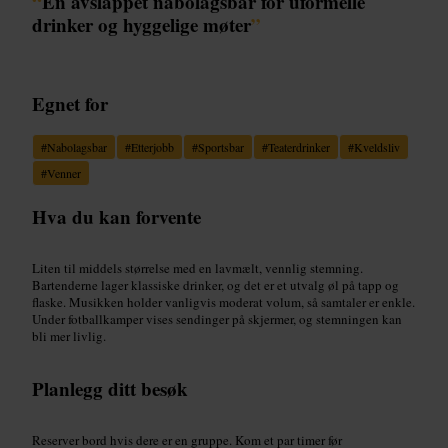
“
En avslappet nabolagsbar for uformelle
drinker og hyggelige møter
”
Egnet for
#
Nabolagsbar
#
Etterjobb
#
Sportsbar
#
Teaterdrinker
#
Kveldsliv
#
Venner
Hva du kan forvente
Liten til middels størrelse med en lavmælt, vennlig stemning.
Bartenderne lager klassiske drinker, og det er et utvalg øl på tapp og
flaske. Musikken holder vanligvis moderat volum, så samtaler er enkle.
Under fotballkamper vises sendinger på skjermer, og stemningen kan
bli mer livlig.
Planlegg ditt besøk
Reserver bord hvis dere er en gruppe. Kom et par timer før