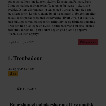
puber og mellomstore konsertlokaler i Kensington, Fulham, Earls
Court og nærliggende nabolag. Ta turen ut for jazzsett, akustiske
kvelder, DJ-sets eller immersivt teater med liveband. Finn de beste
musikkstedene i London, enten du vil ha en intim klubbkonsert eller
en avslappet pubkonsert med uteservering. Hvert utvalg er praktisk,
med fokus på sentral beliggenhet, ærlig service og uformell stemning.
Bruk den til å planlegge en kveld, bestill på forhånd for små lokaler,
eller stikk innom tidlig for å sikre deg en god plass og oppleve
livemusikk uten oppstyr.
Oppdatert
10. juni 2026
12 min lesing
Troubadour
Spising og drikke
•
Bar
4,4
Bilde /
CAMRA
“
En avslappet nabolagsbar med live-musikk