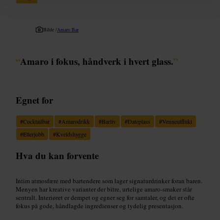
Bilde /
Amaro Bar
“
Amaro i fokus, håndverk i hvert glass.
”
Egnet for
#
Cocktailbar
#
Amarodrikk
#
Barliv
#
Dateplass
#
Venneutflukt
#
Etterjobb
#
Kveldshygge
Hva du kan forvente
Intim atmosfære med bartendere som lager signaturdrinker foran baren.
Menyen har kreative varianter der bitre, urtelige amaro-smaker står
sentralt. Interiøret er dempet og egner seg for samtaler, og det er ofte
fokus på gode, håndlagde ingredienser og tydelig presentasjon.