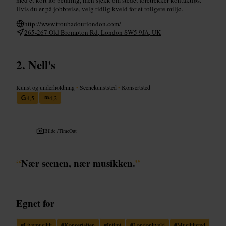
Hvis du er på jobbreise, velg tidlig kveld for et roligere miljø.
http://www.troubadourlondon.com/
265-267 Old Brompton Rd, London SW5 9JA, UK
Nell's
Kunst og underholdning
•
Scenekunststed
•
Konsertsted
4,5
4,2
Bilde /
TimeOut
“
Nær scenen, nær musikken.
”
Egnet for
#
Livemusikk
#
Konsertaften
#
Intimt
#
Londonkveld
#
Musikksted