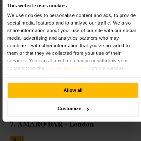
This website uses cookies
Hva du kan forvente
We use cookies to personalise content and ads, to provide
social media features and to analyse our traffic. We also
En kompakt sal med uformell stemning og nærhet til scenen.
Forestillingene kan være akustiske konserter, småskala teater eller
share information about your use of our site with our social
annen underholdning. Publikum er ofte engasjert, lydnivået varierer
media, advertising and analytics partners who may
etter type arrangement, og atmosfæren føles personlig framfor storslått.
combine it with other information that you’ve provided to
them or that they’ve collected from your use of their
Planlegg ditt besøk
services. You can at any time change or withdraw your
consent from the
Cookie Declaration
on our website.
Sjekk programmet og reserver billetter på forhånd ved populære
forestillinger. Ta med billett og legitimasjon, og velg sitteplass eller
ståplass ut fra hva som passer deg. Kle deg etter kveldens karakter, og
les praktisk informasjon fra arrangøren før du drar.
Allow all
http://thelostestate.com/
9 Beaumont Ave, London W14 9LP, UK
Customize
AMARO BAR - London
4,9