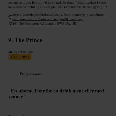
teaterforestilling hvis du vil ha en rask før-drink. Velg sitteplass i baren
for kortere ventetid og enklere prat med bartenderen. Ta med gyldig ID.
https://www.thepembrokesw5.co.uk/?utm_source=g_places&utm_
medium=locations&utm_campaign=MC_pubpage
261 Old Brompton Rd, London SW5 9JA, UK
The Prince
Mat og drikke
•
Bar
4,2
2,8
Bilde /
Tripadvisor
“
En uformell bar for en drink alene eller med
venner.
”