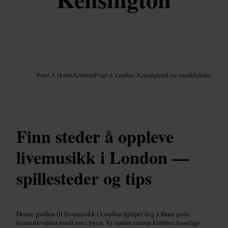
Bilde /
Google AI
Point A Hotels
/
London
/
Point A London, Kensington
/
Live musikksteder
Finn steder å oppleve
livemusikk i London —
spillesteder og tips
Denne guiden til livemusikk i London hjelper deg å finne gode
konsertkvelder rundt om i byen. Vi samler intime klubber, koselige