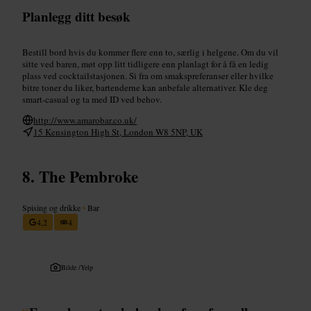
Planlegg ditt besøk
Bestill bord hvis du kommer flere enn to, særlig i helgene. Om du vil
sitte ved baren, møt opp litt tidligere enn planlagt for å få en ledig
plass ved cocktailstasjonen. Si fra om smakspreferanser eller hvilke
bitre toner du liker, bartenderne kan anbefale alternativer. Kle deg
smart-casual og ta med ID ved behov.
http://www.amarobar.co.uk/
15 Kensington High St, London W8 5NP, UK
The Pembroke
Spising og drikke
•
Bar
4,2
4
Bilde /
Yelp