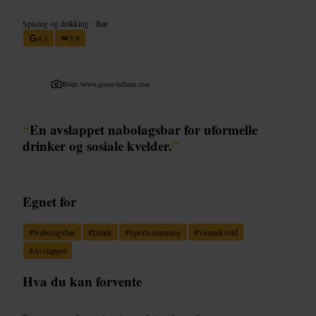
Spising og drikking
•
Bar
4,1
3,9
Bilde /
www.goose-fulham.com
“
En avslappet nabolagsbar for uformelle
drinker og sosiale kvelder.
”
Egnet for
#
Nabolagsbar
#
Drink
#
Sportsstemning
#
Vennekveld
#
Avslappet
Hva du kan forvente