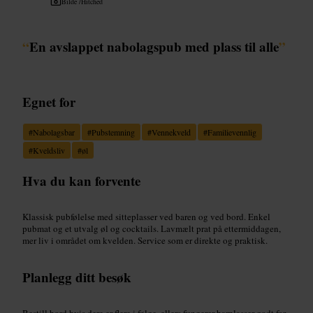
Bilde /
Hitched
“
En avslappet nabolagspub med plass til alle
”
Egnet for
#
Nabolagsbar
#
Pubstemning
#
Vennekveld
#
Familievennlig
#
Kveldsliv
#
øl
Hva du kan forvente
Klassisk pubfølelse med sitteplasser ved baren og ved bord. Enkel
pubmat og et utvalg øl og cocktails. Lavmælt prat på ettermiddagen,
mer liv i området om kvelden. Service som er direkte og praktisk.
Planlegg ditt besøk
Bestill bord hvis dere er flere i følge, ellers fungerer barplasser godt for