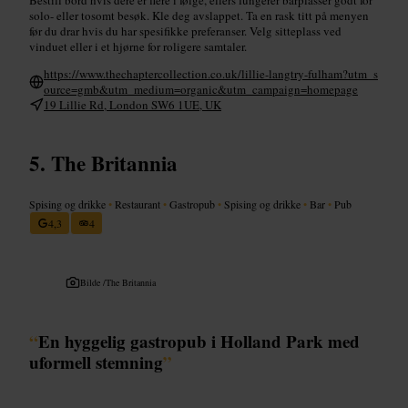
solo- eller tosomt besøk. Kle deg avslappet. Ta en rask titt på menyen
før du drar hvis du har spesifikke preferanser. Velg sitteplass ved
vinduet eller i et hjørne for roligere samtaler.
https://www.thechaptercollection.co.uk/lillie-langtry-fulham?utm_s
ource=gmb&utm_medium=organic&utm_campaign=homepage
19 Lillie Rd, London SW6 1UE, UK
The Britannia
Spising og drikke
•
Restaurant
•
Gastropub
•
Spising og drikke
•
Bar
•
Pub
4,3
4
Bilde /
The Britannia
“
En hyggelig gastropub i Holland Park med
uformell stemning
”