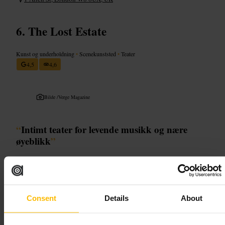
The Lost Estate
Kunst og underholdning
•
Scenekunststed
•
Teater
4,5
4,6
Bilde /
Verge Magazine
“
Intimt teater for levende musikk og nære
øyeblikk
”
Egnet for
Consent
Details
About
#
Teater
#
Livemusikk
#
Intimt
#
Kveldsunderholdning
#
Uavhengigscene
#
Kulturkveld