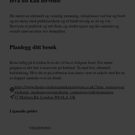
Hva du kan forvente
Du møter en uformell og vennlig stemning, sitteplasser ved bar og bord
og en meny med pubklassikere og et bredt utvalg av øl og vin.
Servicen er praktisk og rett fram, og stedet egner seg for samtaler og
sosialt samvær uten stiv formalitet.
Planlegg ditt besøk
Kom tidlig på kvelden hvis du vil ha et roligere bord. For større
grupper er det lurt å reservere på forhånd. Ta med lett, uformell
bekledning. Hvis du er på jobbreise kan dette være et enkelt sted for en
avslappet samtale over en drink.
https://www.thedevonshirearmskensington.co.uk/?utm_source=goo
gle&utm_medium=organic&utm_campaign=gmb-homepage
37 Marloes Rd, London W8 6LA, UK
Lignende guider
VEILEDNING