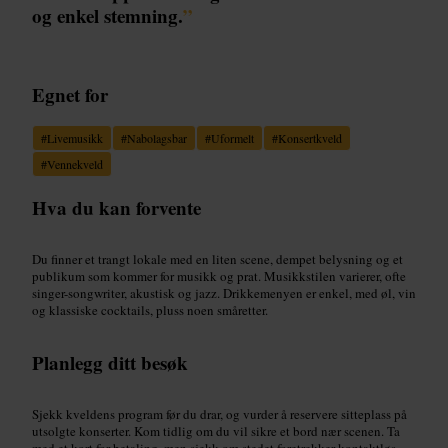
og enkel stemning.
”
Egnet for
#
Livemusikk
#
Nabolagsbar
#
Uformelt
#
Konsertkveld
#
Vennekveld
Hva du kan forvente
Du finner et trangt lokale med en liten scene, dempet belysning og et
publikum som kommer for musikk og prat. Musikkstilen varierer, ofte
singer-songwriter, akustisk og jazz. Drikkemenyen er enkel, med øl, vin
og klassiske cocktails, pluss noen småretter.
Planlegg ditt besøk
Sjekk kveldens program før du drar, og vurder å reservere sitteplass på
utsolgte konserter. Kom tidlig om du vil sikre et bord nær scenen. Ta
med et kort for betaling, men sjekk om stedet foretrekker kontaktløs.