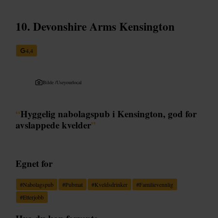
Devonshire Arms Kensington
4,4
Bilde /
Useyourlocal
“
Hyggelig nabolagspub i Kensington, god for
avslappede kvelder
”
Egnet for
#
Nabolagspub
#
Pubmat
#
Kveldsdrinker
#
Familievennlig
#
Etterjobb