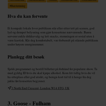
#
Barstemning
Hva du kan forvente
Et kompakt lokale hvor publikum står eller sitter tett på scenen, god
lyd og dempet belysning som gjør konsertene nærværende. Baren
serverer enkle drikkevalg og lett snacks, stemningen er sosial uten å
være kaotisk. Kle deg komfortabelt, vær forberedt på stående publikum
under høyere energinummer.
Planlegg ditt besøk
Sjekk programmet og bestill billetter på forhånd for populære show. Ta
med gyldig ID hvis du skal kjøpe alkohol. Kom litt tidlig hvis du vil
ha sitteplass eller god utsikt, og beregn kort tid til å henge fra deg
jakke før konserten begynner.
3 North End Crescent, London W14 8TG, UK
Goose - Fulham