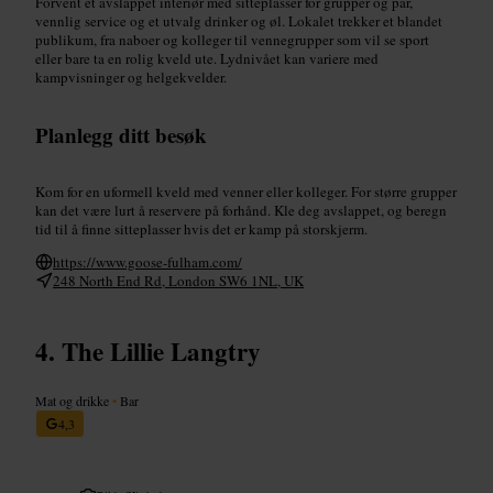
Forvent et avslappet interiør med sitteplasser for grupper og par,
vennlig service og et utvalg drinker og øl. Lokalet trekker et blandet
publikum, fra naboer og kolleger til vennegrupper som vil se sport
eller bare ta en rolig kveld ute. Lydnivået kan variere med
kampvisninger og helgekvelder.
Planlegg ditt besøk
Kom for en uformell kveld med venner eller kolleger. For større grupper
kan det være lurt å reservere på forhånd. Kle deg avslappet, og beregn
tid til å finne sitteplasser hvis det er kamp på storskjerm.
https://www.goose-fulham.com/
248 North End Rd, London SW6 1NL, UK
The Lillie Langtry
Mat og drikke
•
Bar
4,3