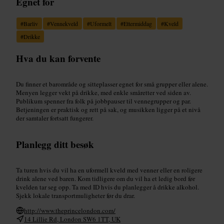
Egnet for
#
Barliv
#
Vennekveld
#
Uformelt
#
Ettermiddag
#
Kveld
#
Drikke
Hva du kan forvente
Du finner et barområde og sitteplasser egnet for små grupper eller alene.
Menyen legger vekt på drikke, med enkle småretter ved siden av.
Publikum spenner fra folk på jobbpauser til vennegrupper og par.
Betjeningen er praktisk og rett på sak, og musikken ligger på et nivå
der samtaler fortsatt fungerer.
Planlegg ditt besøk
Ta turen hvis du vil ha en uformell kveld med venner eller en roligere
drink alene ved baren. Kom tidligere om du vil ha et ledig bord før
kvelden tar seg opp. Ta med ID hvis du planlegger å drikke alkohol.
Sjekk lokale transportmuligheter før du drar.
http://www.theprincelondon.com/
14 Lillie Rd, London SW6 1TT, UK