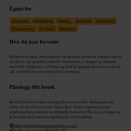
Egnet for
#
Gastropub
#
HollandPark
#
Middag
#
Pubkveld
#
Vennekveld
#
Familievennlig
#
Cocktails
#
Britiskmat
Hva du kan forvente
Du finner en meny med klassiske og moderne pubretter, sammen med et
utvalg øl, vin og enkle cocktails. Interiøret er avslappet og uformelt,
med både sitteplasser ved baren og bord for grupper. Servicen er rett på
sak, og stedet har en vennlig lokal stemning.
Planlegg ditt besøk
Bestill bord for kvelder og helger hvis dere er flere. Kom gjerne litt
tidlig om du vil ta en drink i baren først. Stedet fungerer greit for
forretningslunsj, familier og uformelle datenetter. Kle deg avslappet og
gi beskjed om eventuelle matallergier ved bestilling.
https://www.britanniakensington.co.uk/
1 Allen St, London W8 6UX, UK