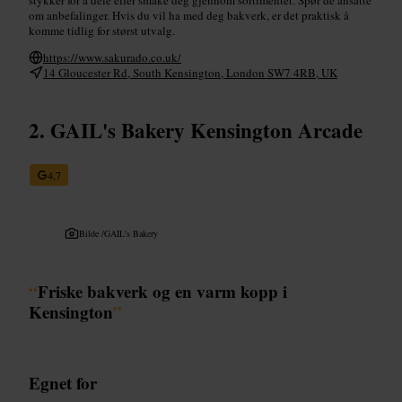
om anbefalinger. Hvis du vil ha med deg bakverk, er det praktisk å
komme tidlig for størst utvalg.
https://www.sakurado.co.uk/
14 Gloucester Rd, South Kensington, London SW7 4RB, UK
GAIL's Bakery Kensington Arcade
4,7
Bilde /
GAIL's Bakery
“
Friske bakverk og en varm kopp i
Kensington
”
Egnet for