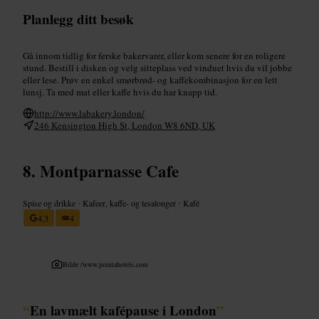
Planlegg ditt besøk
Gå innom tidlig for ferske bakervarer, eller kom senere for en roligere
stund. Bestill i disken og velg sitteplass ved vinduet hvis du vil jobbe
eller lese. Prøv en enkel smørbrød- og kaffekombinasjon for en lett
lunsj. Ta med mat eller kaffe hvis du har knapp tid.
http://www.labakery.london/
246 Kensington High St, London W8 6ND, UK
Montparnasse Cafe
Spise og drikke
•
Kafeer, kaffe- og tesalonger
•
Kafé
4,3
4
Bilde /
www.pointahotels.com
“
En lavmælt kafépause i London
”