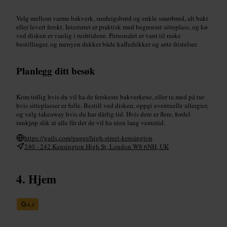
Velg mellom varme bakverk, surdeigsbrød og enkle smørbrød, alt bakt
eller levert ferskt. Interiøret er praktisk med begrenset sitteplass, og kø
ved disken er vanlig i rushtidene. Personalet er vant til raske
bestillinger, og menyen dekker både kaffedrikker og søte fristelser.
Planlegg ditt besøk
Kom tidlig hvis du vil ha de ferskeste bakverkene, eller ta med på tur
hvis sitteplasser er fulle. Bestill ved disken, oppgi eventuelle allergier,
og velg takeaway hvis du har dårlig tid. Hvis dere er flere, fordel
innkjøp slik at alle får det de vil ha uten lang ventetid.
https://gails.com/pages/high-street-kensington
240 - 242 Kensington High St, London W8 6NH, UK
Hjem
4,4