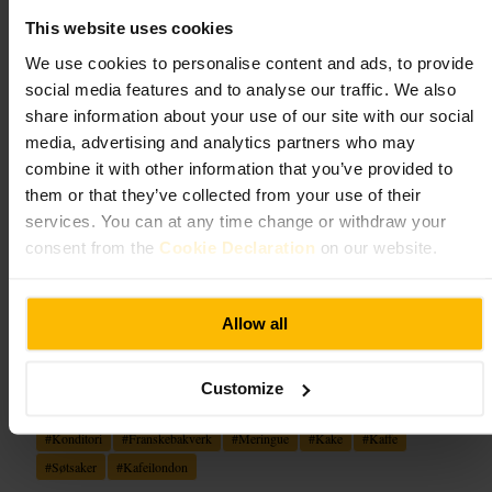
ND, UK
This website uses cookies
We use cookies to personalise content and ads, to provide
Aux Merveilleux de Fred
social media features and to analyse our traffic. We also
share information about your use of our site with our social
4,4
media, advertising and analytics partners who may
combine it with other information that you’ve provided to
them or that they’ve collected from your use of their
Bilde /
Tripadvisor
services. You can at any time change or withdraw your
consent from the
Cookie Declaration
on our website.
“
Franske meringer og krem i små, delikate
kaker.
”
Allow all
Egnet for
Customize
#
Konditori
#
Franskebakverk
#
Meringue
#
Kake
#
Kaffe
#
Søtsaker
#
Kafeilondon