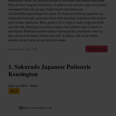
bakeriene i byen, fra små patisserier til butikker som baker store brød.
Finn de best rangerte bakeriene i London som serverer sprø croissanter,
smørmøre bakverk og nøye bakte håndverksbrød som
lokalbefolkningen kjøper for uken. Ta turen for delikate japanske og
italienske bakverk, parisiske terter eller koselige skandinaviske kafeer
med solrike gårdsrom. Bruk guiden til å velge et raskt stopp for kaffe
og bakverk, planlegge en rolig morgen eller plukke opp et brød å ta
med hjem. Praktiske notater dekker åpningstider, populære varer og
tips om hvor du finner ferske bakverk i London, slik at du bruker
mindre tid på å lete og mer tid på å smake.
Oppdatert
10. juni 2026
11 min lesing
Sakurado Japanese Patisserie
Kensington
Spise og drikke
•
Bakeri
4,6
Bilde /
www.sakurado.co.uk