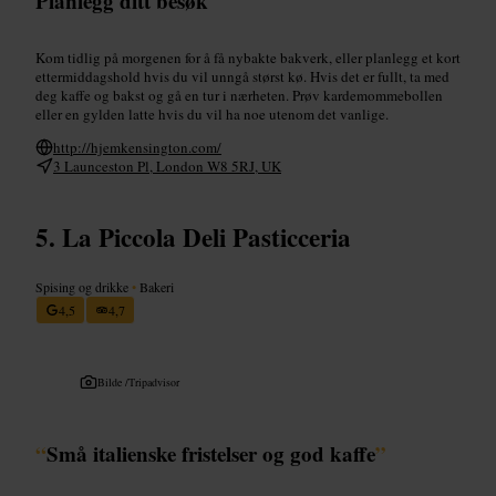
Planlegg ditt besøk
Kom tidlig på morgenen for å få nybakte bakverk, eller planlegg et kort
ettermiddagshold hvis du vil unngå størst kø. Hvis det er fullt, ta med
deg kaffe og bakst og gå en tur i nærheten. Prøv kardemommebollen
eller en gylden latte hvis du vil ha noe utenom det vanlige.
http://hjemkensington.com/
3 Launceston Pl, London W8 5RJ, UK
La Piccola Deli Pasticceria
Spising og drikke
•
Bakeri
4,5
4,7
Bilde /
Tripadvisor
“
Små italienske fristelser og god kaffe
”