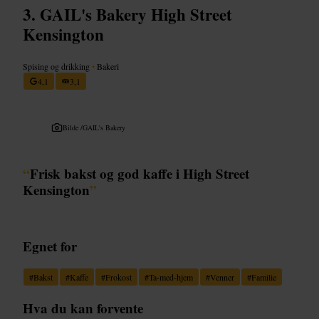
GAIL's Bakery High Street
Kensington
Spising og drikking
•
Bakeri
4,1
3,1
Bilde /
GAIL's Bakery
“
Frisk bakst og god kaffe i High Street
Kensington
”
Egnet for
#
Bakst
#
Kaffe
#
Frokost
#
Ta-med-hjem
#
Venner
#
Familie
Hva du kan forvente