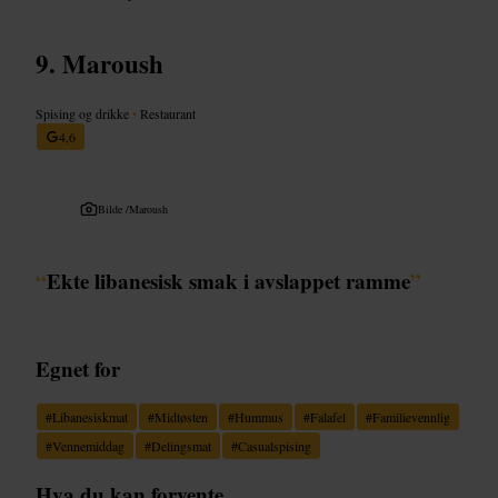
Maroush
Spising og drikke
•
Restaurant
4,6
Bilde /
Maroush
“
Ekte libanesisk smak i avslappet ramme
”
Egnet for
#
Libanesiskmat
#
Midtøsten
#
Hummus
#
Falafel
#
Familievennlig
#
Vennemiddag
#
Delingsmat
#
Casualspising
Hva du kan forvente