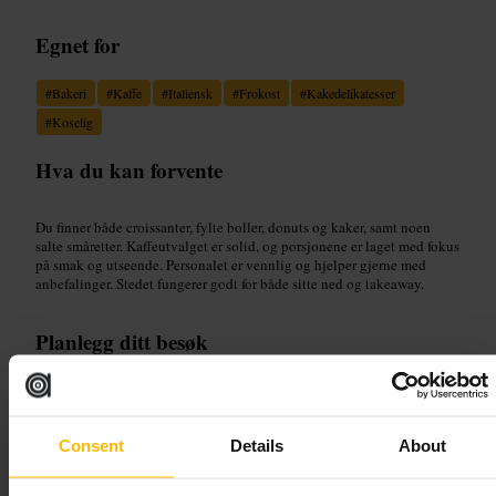
Egnet for
#
Bakeri
#
Kaffe
#
Italiensk
#
Frokost
#
Kakedelikatesser
#
Koselig
Hva du kan forvente
Du finner både croissanter, fylte boller, donuts og kaker, samt noen
salte småretter. Kaffeutvalget er solid, og porsjonene er laget med fokus
på smak og utseende. Personalet er vennlig og hjelper gjerne med
anbefalinger. Stedet fungerer godt for både sitte ned og takeaway.
Planlegg ditt besøk
Kom tidlig om du vil ha helt ferske bakverk og enklere tilgang på
bord. Ta med mobilen eller en bok hvis du planlegger å sitte en stund,
stedet har behagelige sitteplasser. Egner seg for solo, par, venner og
Consent
Details
About
familier som vil ha en uformell pause fra sightseeing.
La Piccola Deli Pasticceria, 270 Kensington High St, London W8 6