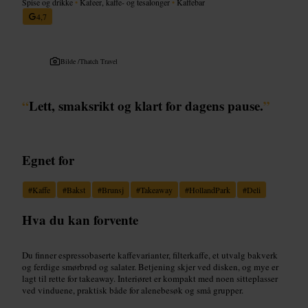
Spise og drikke
•
Kafeer, kaffe- og tesalonger
•
Kaffebar
4,7
Bilde /
Thatch Travel
“
Lett, smaksrikt og klart for dagens pause.
”
Egnet for
#
Kaffe
#
Bakst
#
Brunsj
#
Takeaway
#
HollandPark
#
Deli
Hva du kan forvente
Du finner espressobaserte kaffevarianter, filterkaffe, et utvalg bakverk
og ferdige smørbrød og salater. Betjening skjer ved disken, og mye er
lagt til rette for takeaway. Interiøret er kompakt med noen sitteplasser
ved vinduene, praktisk både for alenebesøk og små grupper.