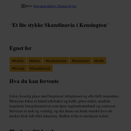
Bilde /
Pratyaksha Kalway | Product Stylist
“
Et lite stykke Skandinavia i Kensington
”
Egnet for
#
Kaféliv
#
Bakeri
#
Kardemomme
#
Kanelsnurr
#
Kaffe
#
Koselig
#
Skandinavisk
Hva du kan forvente
Liten, koselig plass med begrenset sitteplasser og ofte fullt innendørs.
Menyens fokus er håndverksbakst og kaffe, pluss enkle, nordisk-
inspirerte lunsjalternativer som åpne rugbrødsmørbrød og ostetoast.
Servicen er rask og vennlig, og det finnes en benk utenfor hvis du
ønsker frisk luft eller takeaway. Kaffen er fra et anerkjent risteri.