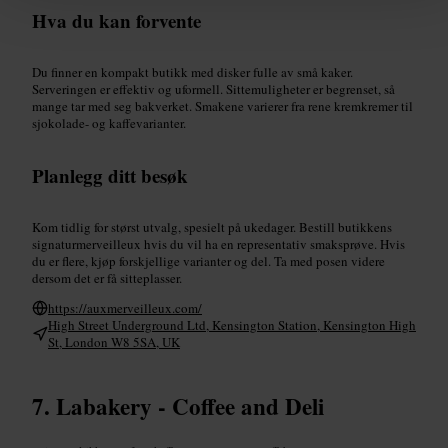
Hva du kan forvente
Du finner en kompakt butikk med disker fulle av små kaker.
Serveringen er effektiv og uformell. Sittemuligheter er begrenset, så
mange tar med seg bakverket. Smakene varierer fra rene kremkremer til
sjokolade- og kaffevarianter.
Planlegg ditt besøk
Kom tidlig for størst utvalg, spesielt på ukedager. Bestill butikkens
signaturmerveilleux hvis du vil ha en representativ smaksprøve. Hvis
du er flere, kjøp forskjellige varianter og del. Ta med posen videre
dersom det er få sitteplasser.
https://auxmerveilleux.com/
High Street Underground Ltd, Kensington Station, Kensington High
St, London W8 5SA, UK
Labakery - Coffee and Deli