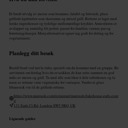
Et bredt utvalg av mezze som hummus, falafel og fattoush, pluss
grillede kjøttretter som shawarma og mixed grill. Rettene er laget med
ferske ingredienser og tydelige mellomøstlige krydder. Atmosfæren er
avslappet og samtidig litt polert, passer for familier, venner, par og
forretningslunsjer. Menyalternativer egner seg godt for deling og for
vegetarianere.
Planlegg ditt besøk
Bestill bord ved travle tider, spesielt om du kommer med en gruppe. Be
servitøren om forslag hvis du er usikker, de kan sette sammen en god
miks av mezze og grill. Ta med alle som liker å dele tallerkener, og la
noen av rettene være vegetariske for variasjon. Vurder et glass
libanesisk vin til de grillede rettene.
https://www.maroush.com/restaurant/maroush-bakehouse-earls-cour
t/
131 Earls Ct Rd, London SW5 9RQ, UK
Lignende guider