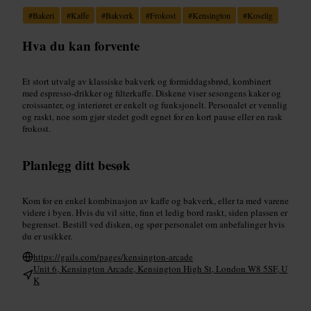
#
Bakeri
#
Kaffe
#
Bakverk
#
Frokost
#
Kensington
#
Koselig
Hva du kan forvente
Et stort utvalg av klassiske bakverk og formiddagsbrød, kombinert
med espresso-drikker og filterkaffe. Diskene viser sesongens kaker og
croissanter, og interiøret er enkelt og funksjonelt. Personalet er vennlig
og raskt, noe som gjør stedet godt egnet for en kort pause eller en rask
frokost.
Planlegg ditt besøk
Kom for en enkel kombinasjon av kaffe og bakverk, eller ta med varene
videre i byen. Hvis du vil sitte, finn et ledig bord raskt, siden plassen er
begrenset. Bestill ved disken, og spør personalet om anbefalinger hvis
du er usikker.
https://gails.com/pages/kensington-arcade
Unit 6, Kensington Arcade, Kensington High St, London W8 5SF, U
K