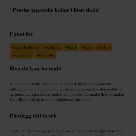
“
Presise japanske kaker i liten skala
”
Egnet for
#
Japanskpatisserie
#
Konditori
#
Bakst
#
Kaker
#
Matcha
#
Kaffepauser
#
Londontur
Hva du kan forvente
Du finner et utvalg små kaker og bakverk med smaker som ofte
inkluderer matcha og andre japanske ingredienser. Baksten er delikat
og presentert i porsjonsstørrelser som passer til å smake flere varianter.
Det tilbys kaffe og te som kompletterer søtsakene.
Planlegg ditt besøk
Gå dit når du er nysgjerrig på nye smaker, og vurder å kjøpe flere små
stykker for å dele eller smake deg gjennom sortimentet. Spør de ansatte