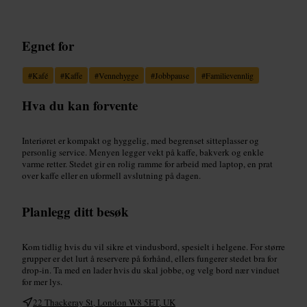
Egnet for
#
Kafé
#
Kaffe
#
Vennehygge
#
Jobbpause
#
Familievennlig
Hva du kan forvente
Interiøret er kompakt og hyggelig, med begrenset sitteplasser og
personlig service. Menyen legger vekt på kaffe, bakverk og enkle
varme retter. Stedet gir en rolig ramme for arbeid med laptop, en prat
over kaffe eller en uformell avslutning på dagen.
Planlegg ditt besøk
Kom tidlig hvis du vil sikre et vindusbord, spesielt i helgene. For større
grupper er det lurt å reservere på forhånd, ellers fungerer stedet bra for
drop-in. Ta med en lader hvis du skal jobbe, og velg bord nær vinduet
for mer lys.
22 Thackeray St, London W8 5ET, UK