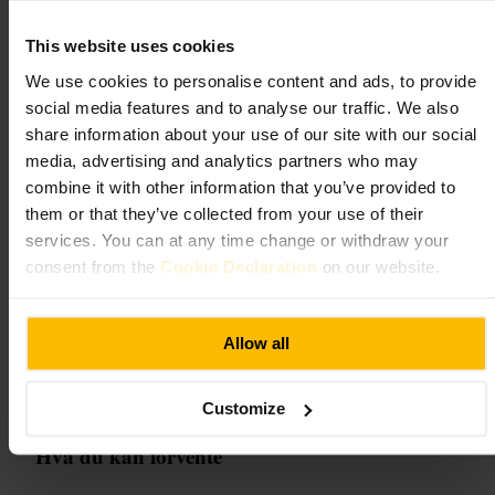
Kensington
This website uses cookies
Spising og drikke
•
Kafeer, kaffe- og tesalonger
•
Kafé
We use cookies to personalise content and ads, to provide
4,6
4
social media features and to analyse our traffic. We also
share information about your use of our site with our social
media, advertising and analytics partners who may
Bilde /
Guillam Coffee House
combine it with other information that you’ve provided to
them or that they’ve collected from your use of their
services. You can at any time change or withdraw your
“
En enkel kafé for god kaffe i South
Kensington.
”
consent from the
Cookie Declaration
on our website.
Allow all
Egnet for
#
Kaffe
#
Kaféliv
#
Rimelig
#
SouthKensington
#
Museumsområde
Customize
Hva du kan forvente