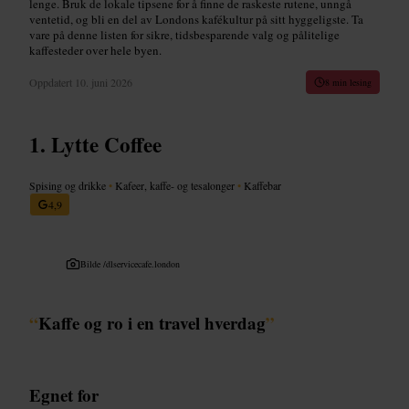
lenge. Bruk de lokale tipsene for å finne de raskeste rutene, unngå
ventetid, og bli en del av Londons kafékultur på sitt hyggeligste. Ta
vare på denne listen for sikre, tidsbesparende valg og pålitelige
kaffesteder over hele byen.
Oppdatert
10. juni 2026
8 min lesing
Lytte Coffee
Spising og drikke
•
Kafeer, kaffe- og tesalonger
•
Kaffebar
4,9
Bilde /
dlservicecafe.london
“
Kaffe og ro i en travel hverdag
”
Egnet for