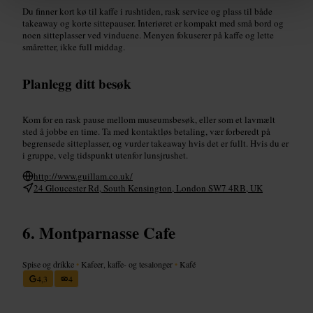
Du finner kort kø til kaffe i rushtiden, rask service og plass til både
takeaway og korte sittepauser. Interiøret er kompakt med små bord og
noen sitteplasser ved vinduene. Menyen fokuserer på kaffe og lette
småretter, ikke full middag.
Planlegg ditt besøk
Kom for en rask pause mellom museumsbesøk, eller som et lavmælt
sted å jobbe en time. Ta med kontaktløs betaling, vær forberedt på
begrensede sitteplasser, og vurder takeaway hvis det er fullt. Hvis du er
i gruppe, velg tidspunkt utenfor lunsjrushet.
http://www.guillam.co.uk/
24 Gloucester Rd, South Kensington, London SW7 4RB, UK
Montparnasse Cafe
Spise og drikke
•
Kafeer, kaffe- og tesalonger
•
Kafé
4,3
4