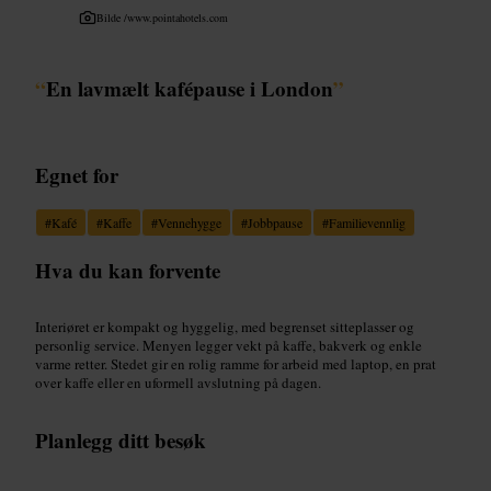
Bilde /
www.pointahotels.com
“
En lavmælt kafépause i London
”
Egnet for
#
Kafé
#
Kaffe
#
Vennehygge
#
Jobbpause
#
Familievennlig
Hva du kan forvente
Interiøret er kompakt og hyggelig, med begrenset sitteplasser og
personlig service. Menyen legger vekt på kaffe, bakverk og enkle
varme retter. Stedet gir en rolig ramme for arbeid med laptop, en prat
over kaffe eller en uformell avslutning på dagen.
Planlegg ditt besøk