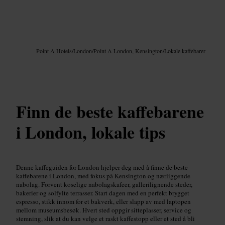
Bilde /
Google AI
Point A Hotels
/
London
/
Point A London, Kensington
/
Lokale kaffebarer
Finn de beste kaffebarene
i London, lokale tips
Denne kaffeguiden for London hjelper deg med å finne de beste
kaffebarene i London, med fokus på Kensington og nærliggende
nabolag. Forvent koselige nabolagskafeer, gallerilignende steder,
bakerier og solfylte terrasser. Start dagen med en perfekt brygget
espresso, stikk innom for et bakverk, eller slapp av med laptopen
mellom museumsbesøk. Hvert sted oppgir sitteplasser, service og
stemning, slik at du kan velge et raskt kaffestopp eller et sted å bli