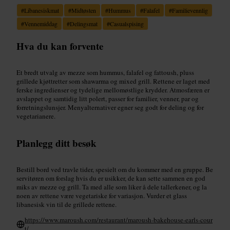
#
Libanesiskmat
#
Midtøsten
#
Hummus
#
Falafel
#
Familievennlig
#
Vennemiddag
#
Delingsmat
#
Casualspising
Hva du kan forvente
Et bredt utvalg av mezze som hummus, falafel og fattoush, pluss
grillede kjøttretter som shawarma og mixed grill. Rettene er laget med
ferske ingredienser og tydelige mellomøstlige krydder. Atmosfæren er
avslappet og samtidig litt polert, passer for familier, venner, par og
forretningslunsjer. Menyalternativer egner seg godt for deling og for
vegetarianere.
Planlegg ditt besøk
Bestill bord ved travle tider, spesielt om du kommer med en gruppe. Be
servitøren om forslag hvis du er usikker, de kan sette sammen en god
miks av mezze og grill. Ta med alle som liker å dele tallerkener, og la
noen av rettene være vegetariske for variasjon. Vurder et glass
libanesisk vin til de grillede rettene.
https://www.maroush.com/restaurant/maroush-bakehouse-earls-cour
t/