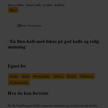
Mat og drikke
•
Kafeer, kaffe- og tehus
•
Kaffebar
4,3
Bilde /
VenueScanner
“
En liten kafé med fokus på god kaffe og rolig
stemning
”
Egnet for
#
Kaffe
#
Kafé
#
Morgenkaffe
#
Brunsj
#
Lokalt
#
Takeaway
#
Laptopvennlig
Hva du kan forvente
Du får håndbrygget kaffe, espresso-varianter og en liten utvalg ferske