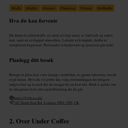
#
Kaffe
#
Kaféliv
#
Frokost
#
Takeaway
#
Venner
#
Jobbkaffe
Hva du kan forvente
Du finner kvalitetskaffe, en smal utvalgt meny av bakverk og enkel
mat, samt en avslappet atmosfære. Lokalet er kompakt, derfor er
sitteplasser begrenset. Personalet er hjelpsomt og tjenesten går raskt.
Planlegg ditt besøk
Beregn at plass kan være knapp i rushtiden, ta gjerne takeaway om du
er på farten. Hvis du vil jobbe der, velg ettermiddagen for roligere
omgivelser og ta med det du trenger for en kort økt. Husk å sjekke om
de aksepterer kort eller mobilbetaling før du går.
https://lytte.co.uk/
345 North End Rd, London SW6 1NN, UK
Over Under Coffee