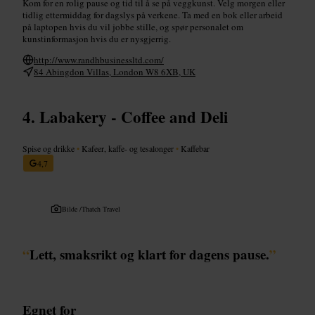
Kom for en rolig pause og tid til å se på veggkunst. Velg morgen eller
tidlig ettermiddag for dagslys på verkene. Ta med en bok eller arbeid
på laptopen hvis du vil jobbe stille, og spør personalet om
kunstinformasjon hvis du er nysgjerrig.
http://www.randhbusinessltd.com/
84 Abingdon Villas, London W8 6XB, UK
Labakery - Coffee and Deli
Spise og drikke
•
Kafeer, kaffe- og tesalonger
•
Kaffebar
4,7
Bilde /
Thatch Travel
“
Lett, smaksrikt og klart for dagens pause.
”
Egnet for