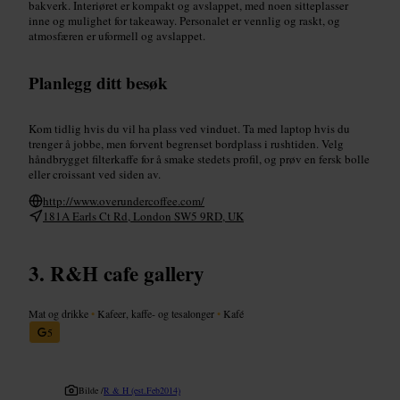
bakverk. Interiøret er kompakt og avslappet, med noen sitteplasser
inne og mulighet for takeaway. Personalet er vennlig og raskt, og
atmosfæren er uformell og avslappet.
Planlegg ditt besøk
Kom tidlig hvis du vil ha plass ved vinduet. Ta med laptop hvis du
trenger å jobbe, men forvent begrenset bordplass i rushtiden. Velg
håndbrygget filterkaffe for å smake stedets profil, og prøv en fersk bolle
eller croissant ved siden av.
http://www.overundercoffee.com/
181A Earls Ct Rd, London SW5 9RD, UK
R&H cafe gallery
Mat og drikke
•
Kafeer, kaffe- og tesalonger
•
Kafé
5
Bilde /
R & H (est.Feb2014)