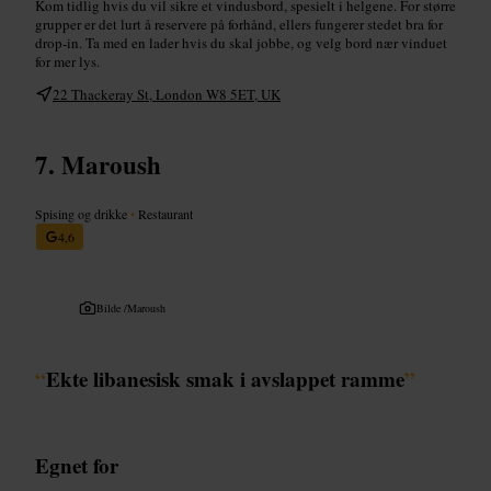
Kom tidlig hvis du vil sikre et vindusbord, spesielt i helgene. For større
grupper er det lurt å reservere på forhånd, ellers fungerer stedet bra for
drop-in. Ta med en lader hvis du skal jobbe, og velg bord nær vinduet
for mer lys.
22 Thackeray St, London W8 5ET, UK
Maroush
Spising og drikke
•
Restaurant
4,6
Bilde /
Maroush
“
Ekte libanesisk smak i avslappet ramme
”
Egnet for