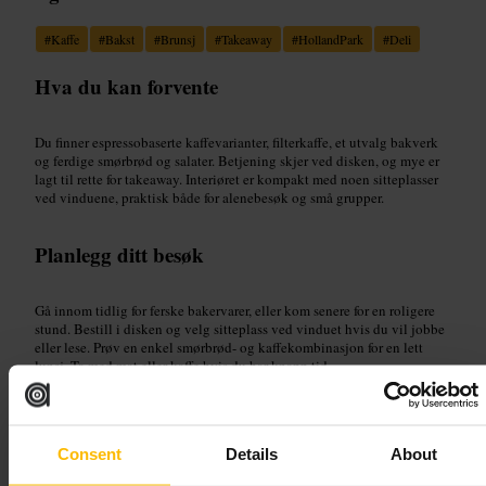
#
Kaffe
#
Bakst
#
Brunsj
#
Takeaway
#
HollandPark
#
Deli
Hva du kan forvente
Du finner espressobaserte kaffevarianter, filterkaffe, et utvalg bakverk
og ferdige smørbrød og salater. Betjening skjer ved disken, og mye er
lagt til rette for takeaway. Interiøret er kompakt med noen sitteplasser
ved vinduene, praktisk både for alenebesøk og små grupper.
Planlegg ditt besøk
Gå innom tidlig for ferske bakervarer, eller kom senere for en roligere
stund. Bestill i disken og velg sitteplass ved vinduet hvis du vil jobbe
eller lese. Prøv en enkel smørbrød- og kaffekombinasjon for en lett
lunsj. Ta med mat eller kaffe hvis du har knapp tid.
http://www.labakery.london/
246 Kensington High St, London W8 6ND, UK
Consent
Details
About
Guillam Coffee House – South