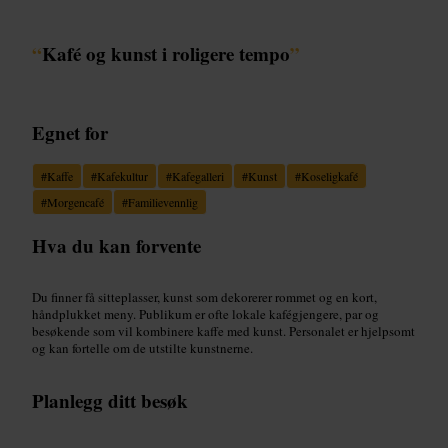
“
Kafé og kunst i roligere tempo
”
Egnet for
#
Kaffe
#
Kafekultur
#
Kafegalleri
#
Kunst
#
Koseligkafé
#
Morgencafé
#
Familievennlig
Hva du kan forvente
Du finner få sitteplasser, kunst som dekorerer rommet og en kort,
håndplukket meny. Publikum er ofte lokale kafégjengere, par og
besøkende som vil kombinere kaffe med kunst. Personalet er hjelpsomt
og kan fortelle om de utstilte kunstnerne.
Planlegg ditt besøk