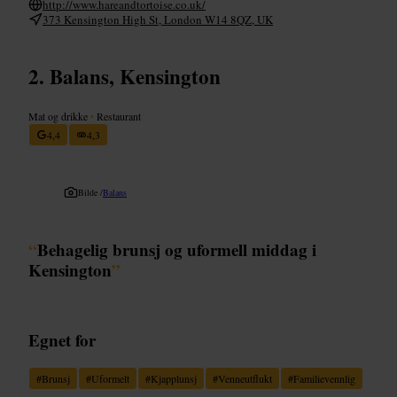
http://www.hareandtortoise.co.uk/
373 Kensington High St, London W14 8QZ, UK
Balans, Kensington
Mat og drikke
•
Restaurant
4,4
4,3
Bilde /
Balans
“
Behagelig brunsj og uformell middag i
Kensington
”
Egnet for
#
Brunsj
#
Uformelt
#
Kjapplunsj
#
Venneutflukt
#
Familievennlig