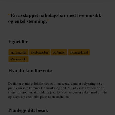
“
En avslappet nabolagsbar med live-musikk
og enkel stemning.
”
Egnet for
#
Livemusikk
#
Nabolagsbar
#
Uformelt
#
Konsertkveld
#
Vennekveld
Hva du kan forvente
Du finner et trangt lokale med en liten scene, dempet belysning og et
publikum som kommer for musikk og prat. Musikkstilen varierer, ofte
singer-songwriter, akustisk og jazz. Drikkemenyen er enkel, med øl, vin
og klassiske cocktails, pluss noen småretter.
Planlegg ditt besøk