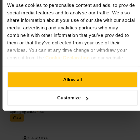
tilpasset folk som vil ha et godt måltid uten lang ventetid. Lokalet
We use cookies to personalise content and ads, to provide
fungerer godt for både solo-spising, venner og uformelle
social media features and to analyse our traffic. We also
forretningslunsjer.
share information about your use of our site with our social
media, advertising and analytics partners who may
Planlegg ditt besøk
combine it with other information that you’ve provided to
them or that they’ve collected from your use of their
Sjekk meny og åpningstider på forhånd, så unngår du overraskelser.
services. You can at any time change or withdraw your
Hvis dere er flere, vurder å komme litt tidligere for å få sitteplass. Ta
med seg selv, eller inviter en venn for en uformell kveld uten
consent from the
Cookie Declaration
on our website.
formaliteter.
https://ganzokitchen.co.uk/
62 Kensington High St, London W8 4PE, UK
Allow all
Troubadour
Customize
Spising og drikke
•
Bar
4,4
Bilde /
CAMRA