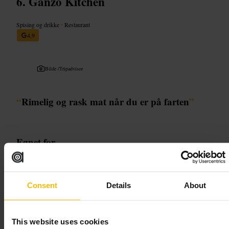
Ganzo Kitchen
Spising og drikke
•
Restaurant
4,9
Bilde /
Tripadvisor
“
Rimelig og rask mat når du er på farten
”
Egnet for
#
Rimeligmat
#
Raskmat
#
Takeaway
#
Venneutflukt
#
Enkelmiddag
Consent
Details
About
Hva du kan forvente
This website uses cookies
Du kan forvente en uformell atmosfære og raske serveringer. Menyen er