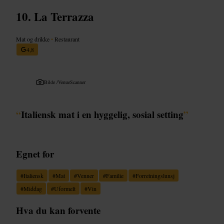
La Terrazza
Mat og drikke
•
Restaurant
4,8
Bilde /
VenueScanner
“
Italiensk mat i en hyggelig, sosial setting
”
Egnet for
#
Italiensk
#
Mat
#
Venner
#
Familie
#
Forretningslunsj
#
Middag
#
Uformelt
#
Vin
Hva du kan forvente