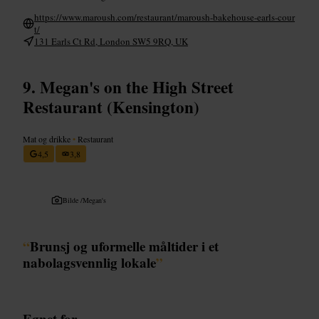
https://www.maroush.com/restaurant/maroush-bakehouse-earls-cour
t/
131 Earls Ct Rd, London SW5 9RQ, UK
Megan's on the High Street
Restaurant (Kensington)
Mat og drikke
•
Restaurant
4,5
3,8
Bilde /
Megan's
“
Brunsj og uformelle måltider i et
nabolagsvennlig lokale
”
Egnet for