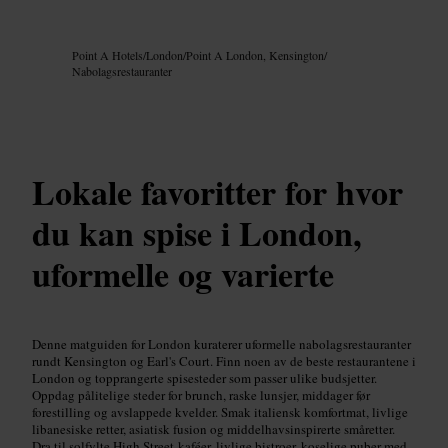
Bilde /
Google AI
Point A Hotels
/
London
/
Point A London, Kensington
/
Nabolagsrestauranter
Lokale favoritter for hvor
du kan spise i London,
uformelle og varierte
Denne matguiden for London kuraterer uformelle nabolagsrestauranter
rundt Kensington og Earl's Court. Finn noen av de beste restaurantene i
London og topprangerte spisesteder som passer ulike budsjetter.
Oppdag pålitelige steder for brunch, raske lunsjer, middager før
forestilling og avslappede kvelder. Smak italiensk komfortmat, livlige
libanesiske retter, asiatisk fusion og middelhavsinspirerte småretter.
Dra til solfylte High Street-kaféer, livlige bistroer, koselige puber med