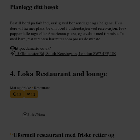
Planlegg ditt besøk
Bestill bord på forhånd, særlig ved konsertdager og i helgene. Hvis
dere vil ha mer plass, be om bord i underetasjen ved reservasjon. Prøv
pappardelle ragu eller Americana-pizza, og avslutt med tiramisu. Ta
med barn, restauranten har retter som passer de minste.
http://damario.co.uk/
15 Gloucester Rd, South Kensington, London SW7 4PP, UK
Loka Restaurant and lounge
Mat og drikke
•
Restaurant
4,3
4,2
Bilde /
Wheree
“
Uformell restaurant med friske retter og