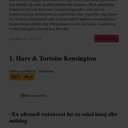
live-musikk og raske skranketjenester for shoppere. Hver anbefaling
fremhever det som betyr noe: sentral beliggenhet, rask service,
familievennlige alternativer og vegetariske eller veganske valg. Enten
du vil ha en rolig brunch eller et kjapt måltid mellom severdighetene,
hjelper denne guiden deg å bestemme hvor du skal spise i London og
hvilke matopplevelser du kan forvente.
Oppdatert
10. juni 2026
12 min lesing
Hare & Tortoise Kensington
Spising og drikking
•
Restaurant
4,3
3,9
Bilde /
SquareMeal
“
En uformell restaurant for en enkel lunsj eller
middag
”