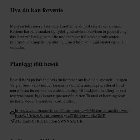
Hva du kan forvente
Menyen fokuserer på delbare forretter, fersk pasta og enkel sjømat.
Rettene har rene smaker og tydelig håndverk. Servicen er proaktiv og
forklarer vinforslag, som ofte understreker italienske produsenter.
Interiøret er kompakt og uformelt, med bord som gjør stedet egnet for
samtaler.
Planlegg ditt besøk
Bestill bord på forhånd hvis du kommer om kvelden, spesielt i helgen.
Velg et bord ved vinduet for mer lys om ettermiddagen, eller et bord
nær midten for en mer levende stemning. Gi beskjed om allergier ved
reservasjonen, kjøkkenet tilpasser ofte retter. Ta med et betalingskort,
de fleste steder foretrekker kortbetaling.
http://www.a-braccetto.com/?utm_source=GMB&utm_medium=we
bsite%20click&utm_campaign=SDM&utm_id=GMB
242 Earls Ct Rd, London SW5 9AA, UK