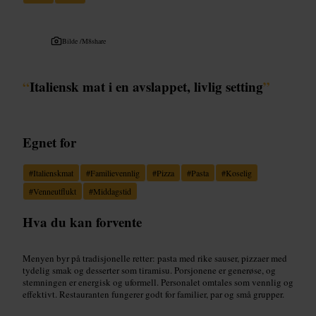
Bilde /
M8share
“
Italiensk mat i en avslappet, livlig setting
”
Egnet for
#
Italienskmat
#
Familievennlig
#
Pizza
#
Pasta
#
Koselig
#
Venneutflukt
#
Middagstid
Hva du kan forvente
Menyen byr på tradisjonelle retter: pasta med rike sauser, pizzaer med
tydelig smak og desserter som tiramisu. Porsjonene er generøse, og
stemningen er energisk og uformell. Personalet omtales som vennlig og
effektivt. Restauranten fungerer godt for familier, par og små grupper.