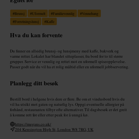
#
Brunsj
#
Uformelt
#
Familievennlig
#
Vennehang
#
Forretningslunsj
#
Kaffe
Hva du kan forvente
Du finner en allsidig brunsj- og lunsjmeny med kaffe, bakverk og
varme retter. Lokalet har blandet sitteplasser, fra bord for to til større
grupper. Service er vennlig og rettet mot en uformell spiseopplevelse.
Passer godt når du vil ha et rolig måltid eller en uformell jobbservering.
Planlegg ditt besøk
Bestill bord i helgene hvis dere er flere. Be om et vindusbord hvis du
vil ha utsikt mot gaten og naturlig lys. Oppgi eventuelle allergier på
forhånd, restauranten tilbyr ofte alternativer. Til dagsbesøk er det greit
å komme rett før eller etter peak for å unngå kø.
https://megans.co.uk/
204 Kensington High St, London W8 7RG, UK