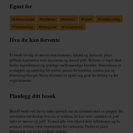
Egnet for
#
Libanesiskmat
#
Midtøsten
#
Hummus
#
Falafel
#
Familievennlig
#
Vennemiddag
#
Delingsmat
#
Casualspising
Hva du kan forvente
Et bredt utvalg av mezze som hummus, falafel og fattoush, pluss
grillede kjøttretter som shawarma og mixed grill. Rettene er laget med
ferske ingredienser og tydelige mellomøstlige krydder. Atmosfæren er
avslappet og samtidig litt polert, passer for familier, venner, par og
forretningslunsjer. Menyalternativer egner seg godt for deling og for
vegetarianere.
Planlegg ditt besøk
Bestill bord ved travle tider, spesielt om du kommer med en gruppe. Be
servitøren om forslag hvis du er usikker, de kan sette sammen en god
miks av mezze og grill. Ta med alle som liker å dele tallerkener, og la
noen av rettene være vegetariske for variasjon. Vurder et glass
libanesisk vin til de grillede rettene.