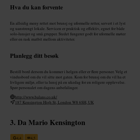
Hva du kan forvente
En allsidig meny rettet mot brunsj og uformelle retter, servert i et lyst
og uanstrengt lokale. Servicen er praktisk og effektiv, egnet for både
solo-lunsjer og små grupper. Stedet fungerer godt for uformelle møter
eller en rask matbit mellom aktiviteter.
Planlegg ditt besøk
Bestill bord dersom du kommer i helgen eller er flere personer. Velg et
vindusbord om du vil sitte mot gaten. Kom for brunsj om du vil ha et
livligere miljø, eller ta lunsj på en ukedag for en roligere opplevelse.
Spør personalet om dagens anbefalinger.
http://www.balans.co.uk/
187 Kensington High St, London W8 6SH, UK
Da Mario Kensington
4,4
4,5