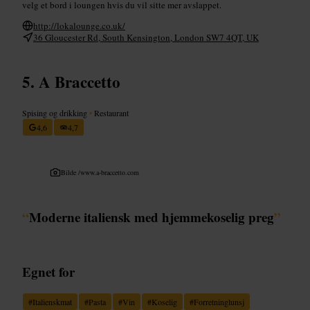
velg et bord i loungen hvis du vil sitte mer avslappet.
http://lokalounge.co.uk/
36 Gloucester Rd, South Kensington, London SW7 4QT, UK
A Braccetto
Spising og drikking
•
Restaurant
4,6
4,7
Bilde /
www.a-braccetto.com
“
Moderne italiensk med hjemmekoselig preg
”
Egnet for
#
Italienskmat
#
Pasta
#
Vin
#
Koselig
#
Forretninglunsj