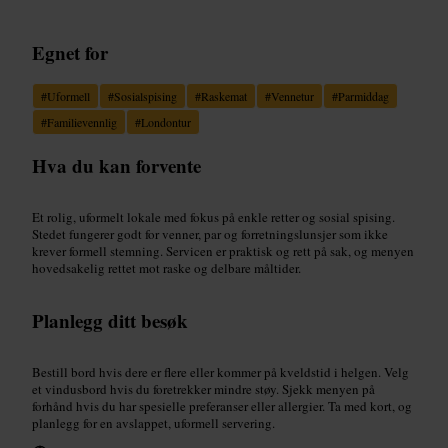
Egnet for
#
Uformell
#
Sosialspising
#
Raskemat
#
Vennetur
#
Parmiddag
#
Familievennlig
#
Londontur
Hva du kan forvente
Et rolig, uformelt lokale med fokus på enkle retter og sosial spising.
Stedet fungerer godt for venner, par og forretningslunsjer som ikke
krever formell stemning. Servicen er praktisk og rett på sak, og menyen
hovedsakelig rettet mot raske og delbare måltider.
Planlegg ditt besøk
Bestill bord hvis dere er flere eller kommer på kveldstid i helgen. Velg
et vindusbord hvis du foretrekker mindre støy. Sjekk menyen på
forhånd hvis du har spesielle preferanser eller allergier. Ta med kort, og
planlegg for en avslappet, uformell servering.