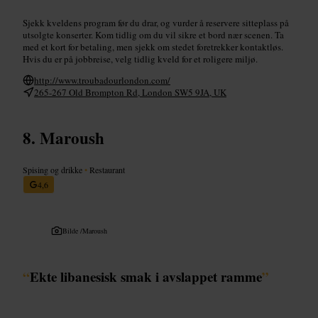
Sjekk kveldens program før du drar, og vurder å reservere sitteplass på
utsolgte konserter. Kom tidlig om du vil sikre et bord nær scenen. Ta
med et kort for betaling, men sjekk om stedet foretrekker kontaktløs.
Hvis du er på jobbreise, velg tidlig kveld for et roligere miljø.
http://www.troubadourlondon.com/
265-267 Old Brompton Rd, London SW5 9JA, UK
Maroush
Spising og drikke
•
Restaurant
4,6
Bilde /
Maroush
“
Ekte libanesisk smak i avslappet ramme
”