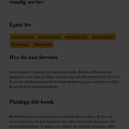
vennlig service
”
Egnet for
#
Sørkensington
#
Familievennlig
#
Matopplevelse
#
Restauranttips
#
Londontips
#
Spisesteder
Hva du kan forvente
Serveringen er vennlig og imøtekommende. Rettene tilberedes fra
bunnen av, noe som gir friske smaker, men enkelte retter kan ta litt tid å
få servert. Stedet passer godt for både familier og par, samt for et måltid
før et lokalt kveldsarrangement.
Planlegg ditt besøk
Bestill bord hvis du kommer på kveldstid eller i helgen. Si ifra ved
reservasjon hvis du har begrenset tid, siden noen retter kan kreve litt
ekstra tilberedning. Ta plass ved vinduet for roligere stemning, eller