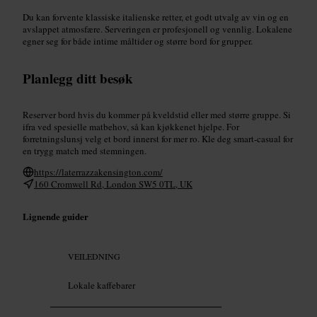
Du kan forvente klassiske italienske retter, et godt utvalg av vin og en
avslappet atmosfære. Serveringen er profesjonell og vennlig. Lokalene
egner seg for både intime måltider og større bord for grupper.
Planlegg ditt besøk
Reserver bord hvis du kommer på kveldstid eller med større gruppe. Si
ifra ved spesielle matbehov, så kan kjøkkenet hjelpe. For
forretningslunsj velg et bord innerst for mer ro. Kle deg smart-casual for
en trygg match med stemningen.
https://laterrazzakensington.com/
160 Cromwell Rd, London SW5 0TL, UK
Lignende guider
VEILEDNING
Lokale kaffebarer