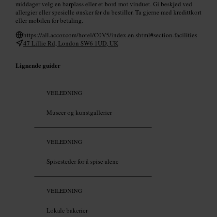
middager velg en barplass eller et bord mot vinduet. Gi beskjed ved
allergier eller spesielle ønsker før du bestiller. Ta gjerne med kredittkort
eller mobilen for betaling.
https://all.accor.com/hotel/C0V5/index.en.shtml#section-facilities
47 Lillie Rd, London SW6 1UD, UK
Lignende guider
VEILEDNING
Museer og kunstgallerier
VEILEDNING
Spisesteder for å spise alene
VEILEDNING
Lokale bakerier