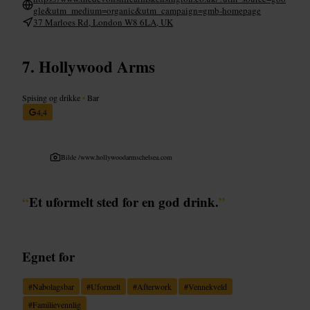
gle&utm_medium=organic&utm_campaign=gmb-homepage
37 Marloes Rd, London W8 6LA, UK
Hollywood Arms
Spising og drikke
•
Bar
4,4
Bilde /
www.hollywoodarmschelsea.com
“
Et uformelt sted for en god drink.
”
Egnet for
#
Nabolagsbar
#
Uformelt
#
Afterwork
#
Vennekveld
#
Familievennlig