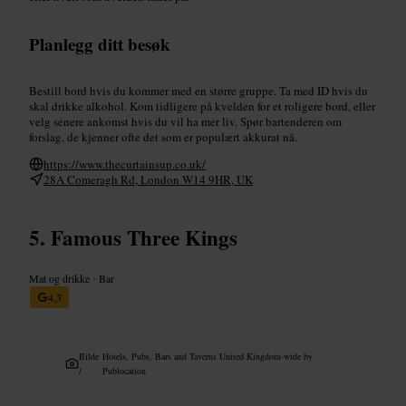
Planlegg ditt besøk
Bestill bord hvis du kommer med en større gruppe. Ta med ID hvis du
skal drikke alkohol. Kom tidligere på kvelden for et roligere bord, eller
velg senere ankomst hvis du vil ha mer liv. Spør bartenderen om
forslag, de kjenner ofte det som er populært akkurat nå.
https://www.thecurtainsup.co.uk/
28A Comeragh Rd, London W14 9HR, UK
Famous Three Kings
Mat og drikke
•
Bar
4,3
Bilde
Hotels, Pubs, Bars and Taverns United Kingdom-wide by
/
Publocation