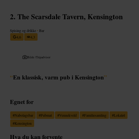
The Scarsdale Tavern, Kensington
Spising og drikke
•
Bar
4,6
4,3
Bilde /
Tripadvisor
“
En klassisk, varm pub i Kensington
”
Egnet for
#
Nabolagsbar
#
Pubmat
#
Vennekveld
#
Familiesamling
#
Lokaløl
#
Kensington
Hva du kan forvente