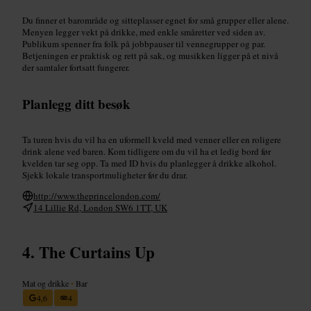
Du finner et barområde og sitteplasser egnet for små grupper eller alene.
Menyen legger vekt på drikke, med enkle småretter ved siden av.
Publikum spenner fra folk på jobbpauser til vennegrupper og par.
Betjeningen er praktisk og rett på sak, og musikken ligger på et nivå
der samtaler fortsatt fungerer.
Planlegg ditt besøk
Ta turen hvis du vil ha en uformell kveld med venner eller en roligere
drink alene ved baren. Kom tidligere om du vil ha et ledig bord før
kvelden tar seg opp. Ta med ID hvis du planlegger å drikke alkohol.
Sjekk lokale transportmuligheter før du drar.
http://www.theprincelondon.com/
14 Lillie Rd, London SW6 1TT, UK
The Curtains Up
Mat og drikke
•
Bar
4,6
4