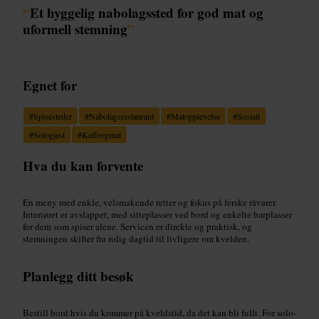
“
Et hyggelig nabolagssted for god mat og
uformell stemning
”
Egnet for
#
Spisesteder
#
Nabolagsrestaurant
#
Matopplevelse
#
Sosialt
#
Sologjest
#
Kaffeogmat
Hva du kan forvente
En meny med enkle, velsmakende retter og fokus på ferske råvarer.
Interiøret er avslappet, med sitteplasser ved bord og enkelte barplasser
for dem som spiser alene. Servicen er direkte og praktisk, og
stemningen skifter fra rolig dagtid til livligere om kvelden.
Planlegg ditt besøk
Bestill bord hvis du kommer på kveldstid, da det kan bli fullt. For solo-