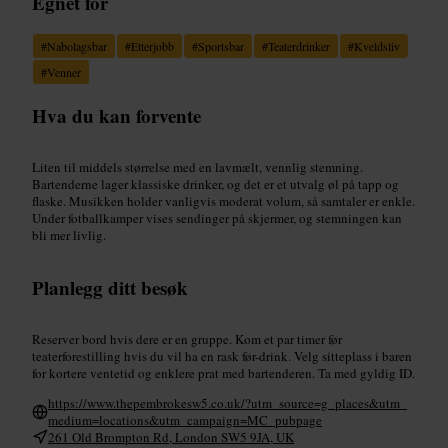
Egnet for
#
Nabolagsbar
#
Etterjobb
#
Sportsbar
#
Teaterdrinker
#
Kveldsliv
#
Venner
Hva du kan forvente
Liten til middels størrelse med en lavmælt, vennlig stemning.
Bartenderne lager klassiske drinker, og det er et utvalg øl på tapp og
flaske. Musikken holder vanligvis moderat volum, så samtaler er enkle.
Under fotballkamper vises sendinger på skjermer, og stemningen kan
bli mer livlig.
Planlegg ditt besøk
Reserver bord hvis dere er en gruppe. Kom et par timer før
teaterforestilling hvis du vil ha en rask før-drink. Velg sitteplass i baren
for kortere ventetid og enklere prat med bartenderen. Ta med gyldig ID.
https://www.thepembrokesw5.co.uk/?utm_source=g_places&utm_
medium=locations&utm_campaign=MC_pubpage
261 Old Brompton Rd, London SW5 9JA, UK