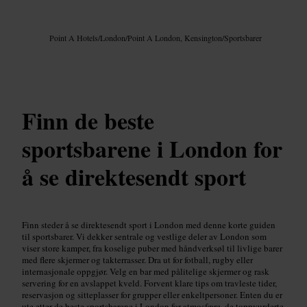
Bilde /
Google AI
Point A Hotels
/
London
/
Point A London, Kensington
/
Sportsbarer
Finn de beste
sportsbarene i London for
å se direktesendt sport
Finn steder å se direktesendt sport i London med denne korte guiden
til sportsbarer. Vi dekker sentrale og vestlige deler av London som
viser store kamper, fra koselige puber med håndverksøl til livlige barer
med flere skjermer og takterrasser. Dra ut for fotball, rugby eller
internasjonale oppgjør. Velg en bar med pålitelige skjermer og rask
servering for en avslappet kveld. Forvent klare tips om travleste tider,
reservasjon og sitteplasser for grupper eller enkeltpersoner. Enten du er
ute etter de beste sportsbarene i London for atmosfære, de toppvurderte