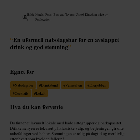
Bilde
Hotels, Pubs, Bars and Taverns United Kingdom-wide by
/
Publocation
“
En uformell nabolagsbar for en avslappet
drink og god stemning
”
Egnet for
#
Nabolagsbar
#
Drinkstund
#
Venneaften
#
Etterjobben
#
Cocktails
#
Lokalt
Hva du kan forvente
Du finner et lavmælt lokale med både sittegrupper og barkapasitet.
Drikkemenyen er fokusert på klassiske valg, og betjeningen gir ofte
anbefalinger ved behov. Stemningen er rolig på dagtid og mer livlig
etter hvert som kvelden faller på.