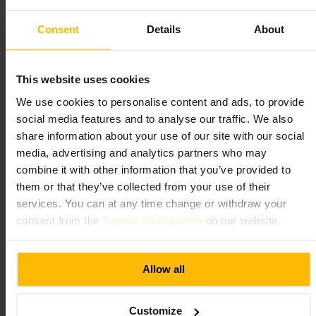
Kom tidlig om dere er flere som vil sikre bord, eller ta plass i barkanten
hvis du vil slå av en prat med bartenderen. Be om anbefaling hvis du er
Consent
Details
About
usikker på hva du vil ha. Kle deg uformelt, og vurder å kombinere
besøket med en spasertur i nabolaget etterpå.
http://www.socialpubandkitchen.co.uk/famous-three-kings-west-ke
This website uses cookies
nsington?utm_source=gmb&utm_medium=organic&utm_campaig
n=homepage
We use cookies to personalise content and ads, to provide
171 North End Rd, London W14 9AE, UK
social media features and to analyse our traffic. We also
share information about your use of our site with our social
Devonshire Arms Kensington
media, advertising and analytics partners who may
combine it with other information that you’ve provided to
4,4
them or that they’ve collected from your use of their
services. You can at any time change or withdraw your
consent from the
Cookie Declaration
on our website.
Bilde /
Useyourlocal
Allow all
“
Hyggelig nabolagspub i Kensington, god for
avslappede kvelder
”
Customize