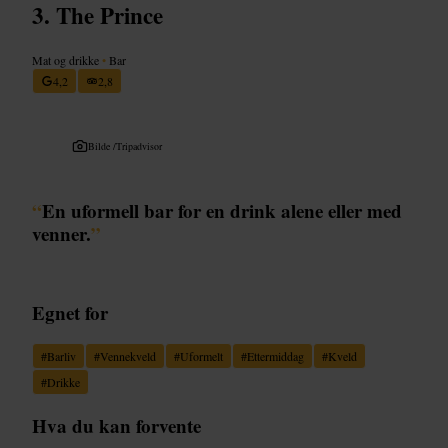
The Prince
Mat og drikke
•
Bar
4,2
2,8
Bilde /
Tripadvisor
“
En uformell bar for en drink alene eller med
venner.
”
Egnet for
#
Barliv
#
Vennekveld
#
Uformelt
#
Ettermiddag
#
Kveld
#
Drikke
Hva du kan forvente