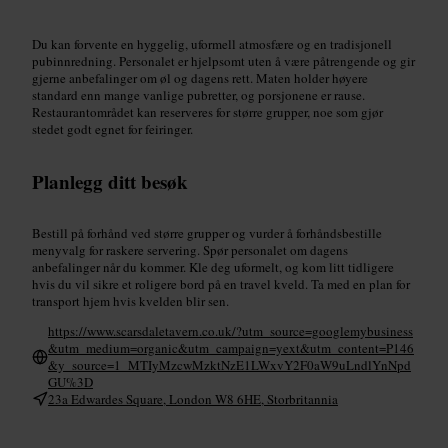
Du kan forvente en hyggelig, uformell atmosfære og en tradisjonell
pubinnredning. Personalet er hjelpsomt uten å være påtrengende og gir
gjerne anbefalinger om øl og dagens rett. Maten holder høyere
standard enn mange vanlige pubretter, og porsjonene er rause.
Restaurantområdet kan reserveres for større grupper, noe som gjør
stedet godt egnet for feiringer.
Planlegg ditt besøk
Bestill på forhånd ved større grupper og vurder å forhåndsbestille
menyvalg for raskere servering. Spør personalet om dagens
anbefalinger når du kommer. Kle deg uformelt, og kom litt tidligere
hvis du vil sikre et roligere bord på en travel kveld. Ta med en plan for
transport hjem hvis kvelden blir sen.
https://www.scarsdaletavern.co.uk/?utm_source=googlemybusiness
&utm_medium=organic&utm_campaign=yext&utm_content=P146
&y_source=1_MTIyMzcwMzktNzE1LWxvY2F0aW9uLndlYnNpd
GU%3D
23a Edwardes Square, London W8 6HE, Storbritannia