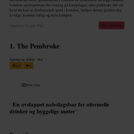
London-sportspubene for visning på kampdager, eller praktiske råd om
hvor du kan se direktesendt sport i London, hjelper denne guiden deg
å velge, komme tidlig og nyte kampen.
Oppdatert
10. juni 2026
11 min lesing
The Pembroke
Spising og drikke
•
Bar
4,2
4
Bilde /
Yelp
“
En avslappet nabolagsbar for uformelle
drinker og hyggelige møter
”