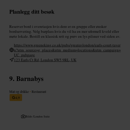
Planlegg ditt besøk
Reserver bord i overetasjen hvis dere er en gruppe eller ønsker
bordservering. Velg barplass hvis du vil ha en mer uformell kveld eller
møte lokale. Bestill en klassisk rett og prøv en lys pilsner ved siden av.
https://www.greeneking.co.uk/pubs/greater-london/earls-court-taver
n?utm_source=g_places&utm_medium=locations&utm_campaign=
UC_pubpage
123 Earls Ct Rd, London SW5 9RL, UK
Barnabys
Mat og drikke
•
Restaurant
4,9
Bilde /
London Suite