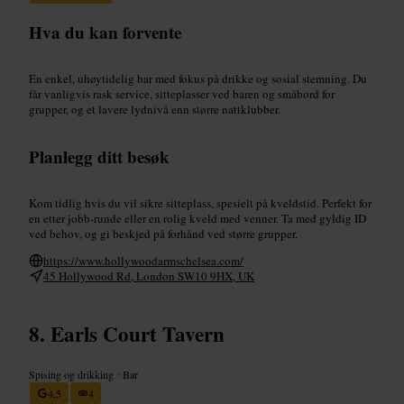
Hva du kan forvente
En enkel, uhøytidelig bar med fokus på drikke og sosial stemning. Du
får vanligvis rask service, sitteplasser ved baren og småbord for
grupper, og et lavere lydnivå enn større nattklubber.
Planlegg ditt besøk
Kom tidlig hvis du vil sikre sitteplass, spesielt på kveldstid. Perfekt for
en etter jobb-runde eller en rolig kveld med venner. Ta med gyldig ID
ved behov, og gi beskjed på forhånd ved større grupper.
https://www.hollywoodarmschelsea.com/
45 Hollywood Rd, London SW10 9HX, UK
Earls Court Tavern
Spising og drikking
•
Bar
4,5
4