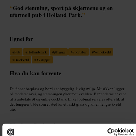
“
God stemning, sport på skjermene og en
uformell pub i Holland Park.
”
Egnet for
#
Pub
#
Hollandspark
#
ølhygge
#
Sportsbar
#
Vennekveld
#
Datekveld
#
Avslappet
Hva du kan forvente
Du finner barplass og bord i et hyggelig, livlig miljø. Musikken ligger
på moderat nivå, og stemningen øker mot kvelden. Bartenderne er vant
til å anbefale øl og enkle cocktails. Enkel pubmat serveres ofte, slik at
det fungerer både som et sted for et raskt glass og for en lengre kveld
ute.
Planlegg ditt besøk