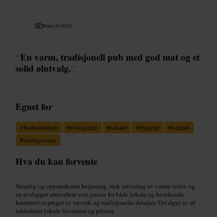
Bilde /
FANZO
“
En varm, tradisjonell pub med god mat og et
solid ølutvalg.
”
Egnet for
#
Tradisjonellpub
#
Fiskogchips
#
Lokaløl
#
Hyggelig
#
Nærpub
#
Vennligservice
Hva du kan forvente
Vennlig og oppmerksom betjening, rask servering av varme retter, og
en avslappet atmosfære som passer for både lokale og besøkende.
Interiøret er preget av treverk og tradisjonelle detaljer. Utvalget av øl
inkluderer lokale favoritter og pilsner.