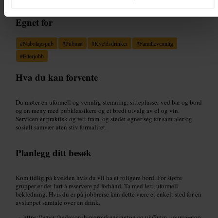
Egnet for
#
Nabolagspub
#
Pubmat
#
Kveldsdrinker
#
Familievennlig
#
Etterjobb
Hva du kan forvente
Du møter en uformell og vennlig stemning, sitteplasser ved bar og bord
og en meny med pubklassikere og et bredt utvalg av øl og vin.
Servicen er praktisk og rett fram, og stedet egner seg for samtaler og
sosialt samvær uten stiv formalitet.
Planlegg ditt besøk
Kom tidlig på kvelden hvis du vil ha et roligere bord. For større
grupper er det lurt å reservere på forhånd. Ta med lett, uformell
bekledning. Hvis du er på jobbreise kan dette være et enkelt sted for en
avslappet samtale over en drink.
https://www.thedevonshirearmskensington.co.uk/?utm_source=goo