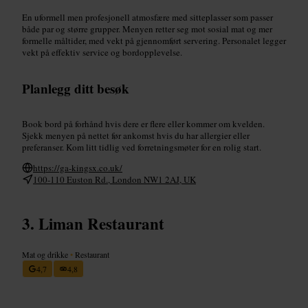
En uformell men profesjonell atmosfære med sitteplasser som passer
både par og større grupper. Menyen retter seg mot sosial mat og mer
formelle måltider, med vekt på gjennomført servering. Personalet legger
vekt på effektiv service og bordopplevelse.
Planlegg ditt besøk
Book bord på forhånd hvis dere er flere eller kommer om kvelden.
Sjekk menyen på nettet før ankomst hvis du har allergier eller
preferanser. Kom litt tidlig ved forretningsmøter for en rolig start.
https://ga-kingsx.co.uk/
100-110 Euston Rd., London NW1 2AJ, UK
Liman Restaurant
Mat og drikke
•
Restaurant
4,7
4,8