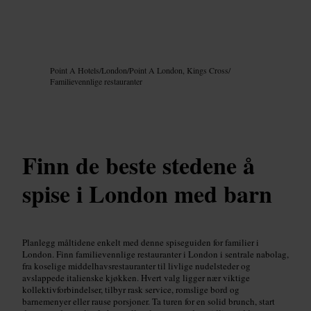
Bilde /
Google AI
Point A Hotels
/
London
/
Point A London, Kings Cross
/
Familievennlige restauranter
Finn de beste stedene å
spise i London med barn
Planlegg måltidene enkelt med denne spiseguiden for familier i
London. Finn familievennlige restauranter i London i sentrale nabolag,
fra koselige middelhavsrestauranter til livlige nudelsteder og
avslappede italienske kjøkken. Hvert valg ligger nær viktige
kollektivforbindelser, tilbyr rask service, romslige bord og
barnemenyer eller rause porsjoner. Ta turen for en solid brunch, start