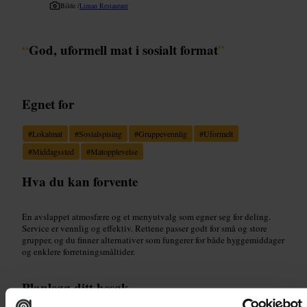
Bilde /
Liman Restaurant
“
God, uformell mat i sosialt format
”
Egnet for
#
Lokalmat
#
Sosialspising
#
Gruppevennlig
#
Uformelt
#
Middagssted
#
Matopplevelse
Hva du kan forvente
En avslappet atmosfære og et menyutvalg som egner seg for deling.
Service er vennlig og effektiv. Rettene passer godt for små og store
grupper, og du finner alternativer som fungerer for både hyggemiddager
og enklere forretningsmåltider.
Planlegg ditt besøk