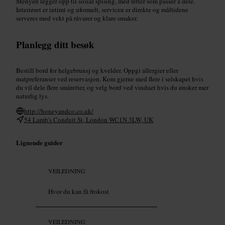
Menyen legger opp til sosial spising, med retter som passer å dele.
Interiøret er intimt og uformelt, servicen er direkte og måltidene
serveres med vekt på råvarer og klare smaker.
Planlegg ditt besøk
Bestill bord for helgebrunsj og kvelder. Oppgi allergier eller
matpreferanser ved reservasjon. Kom gjerne med flere i selskapet hvis
du vil dele flere småretter, og velg bord ved vinduet hvis du ønsker mer
naturlig lys.
http://honeyandco.co.uk/
54 Lamb's Conduit St, London WC1N 3LW, UK
Lignende guider
VEILEDNING
Hvor du kan få frokost
VEILEDNING