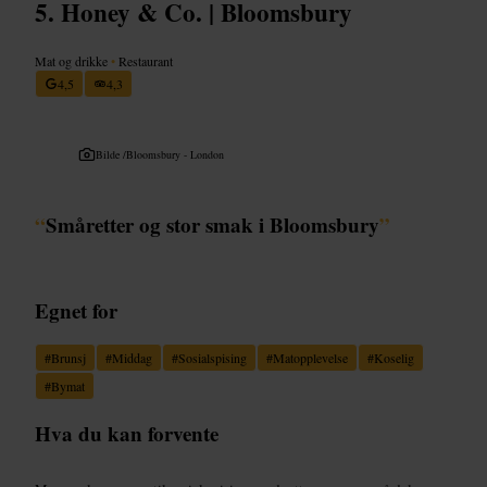
Honey & Co. | Bloomsbury
Mat og drikke
•
Restaurant
4,5
4,3
Bilde /
Bloomsbury - London
“
Småretter og stor smak i Bloomsbury
”
Egnet for
#
Brunsj
#
Middag
#
Sosialspising
#
Matopplevelse
#
Koselig
#
Bymat
Hva du kan forvente