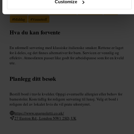
Customize
#
Italiensk
#
Lokalmat
#
Familievennlig
#
Sosialspising
#
Lunsj
#
Middag
#
Vennetreff
Hva du kan forvente
En uformell servering med klassiske italienske smaker. Rettene er laget
for å deles, og det finnes alternativer for barn. Servicen er vennlig og
effektiv. Atmosfæren passer like godt for arbeidspause som for en kveld
ute.
Planlegg ditt besøk
Bestill bord i travle kvelder. Oppgi eventuelle allergier eller behov for
barnestoler. Kom tidlig for roligere servering til lunsj. Velg et bord i
roligere del av lokalet hvis du vil prate uforstyrret.
https://www.spagnoletti.co.uk/
27 Euston Rd., London NW1 2SD, UK