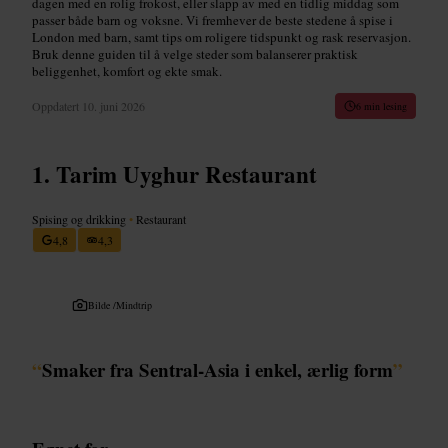
dagen med en rolig frokost, eller slapp av med en tidlig middag som
passer både barn og voksne. Vi fremhever de beste stedene å spise i
London med barn, samt tips om roligere tidspunkt og rask reservasjon.
Bruk denne guiden til å velge steder som balanserer praktisk
beliggenhet, komfort og ekte smak.
Oppdatert
10. juni 2026
6 min lesing
Tarim Uyghur Restaurant
Spising og drikking
•
Restaurant
4,8
4,3
Bilde /
Mindtrip
“
Smaker fra Sentral-Asia i enkel, ærlig form
”