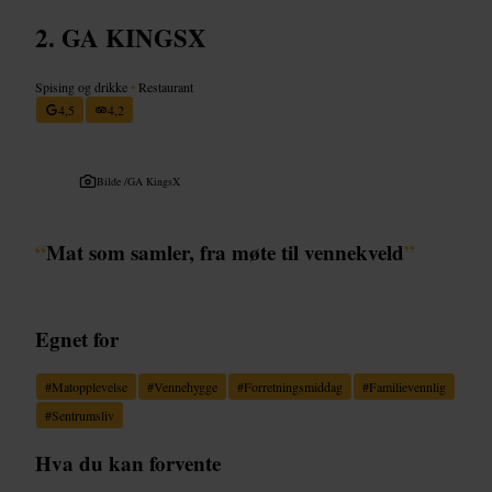
GA KINGSX
Spising og drikke
•
Restaurant
4,5
4,2
Bilde /
GA KingsX
“
Mat som samler, fra møte til vennekveld
”
Egnet for
#
Matopplevelse
#
Vennehygge
#
Forretningsmiddag
#
Familievennlig
#
Sentrumsliv
Hva du kan forvente