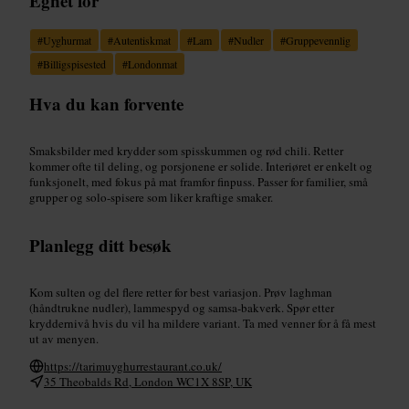
Egnet for
#
Uyghurmat
#
Autentiskmat
#
Lam
#
Nudler
#
Gruppevennlig
#
Billigspisested
#
Londonmat
Hva du kan forvente
Smaksbilder med krydder som spisskummen og rød chili. Retter
kommer ofte til deling, og porsjonene er solide. Interiøret er enkelt og
funksjonelt, med fokus på mat framfor finpuss. Passer for familier, små
grupper og solo-spisere som liker kraftige smaker.
Planlegg ditt besøk
Kom sulten og del flere retter for best variasjon. Prøv laghman
(håndtrukne nudler), lammespyd og samsa-bakverk. Spør etter
kryddernivå hvis du vil ha mildere variant. Ta med venner for å få mest
ut av menyen.
https://tarimuyghurrestaurant.co.uk/
35 Theobalds Rd, London WC1X 8SP, UK