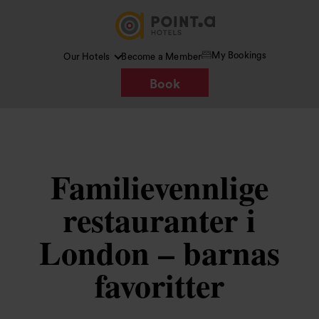
My Bookings
Our Hotels
Become a Member
Book
Familievennlige
restauranter i
London – barnas
favoritter