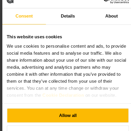
Bestill bord til kvelder og større selskaper. Gi beskjed om allergier eller
diettønsker når du reserverer. Kom litt tidligere om du vil ha et roligere
Consent
Details
About
bord. Velg delte retter hvis dere er flere, det gjør måltidet mer sosialt.
http://www.liman.co.uk/
60 Penton St, London N1 9PZ, UK
This website uses cookies
We use cookies to personalise content and ads, to provide
Spagnoletti
social media features and to analyse our traffic. We also
share information about your use of our site with our social
Mat og drikke
•
Restaurant
media, advertising and analytics partners who may
4,6
4,4
combine it with other information that you’ve provided to
them or that they’ve collected from your use of their
Bilde /
Fever
services. You can at any time change or withdraw your
consent from the
Cookie Declaration
on our website.
“
En enkel, god italiensk middag i sentrum
”
Allow all
Egnet for