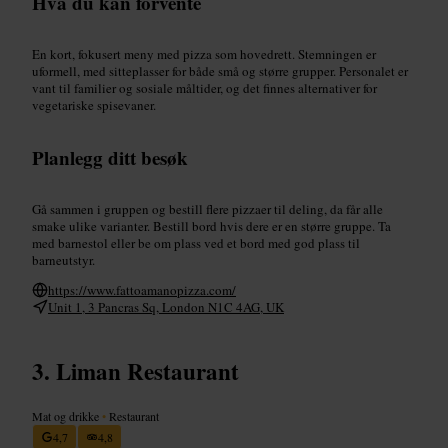
Hva du kan forvente
En kort, fokusert meny med pizza som hovedrett. Stemningen er
uformell, med sitteplasser for både små og større grupper. Personalet er
vant til familier og sosiale måltider, og det finnes alternativer for
vegetariske spisevaner.
Planlegg ditt besøk
Gå sammen i gruppen og bestill flere pizzaer til deling, da får alle
smake ulike varianter. Bestill bord hvis dere er en større gruppe. Ta
med barnestol eller be om plass ved et bord med god plass til
barneutstyr.
https://www.fattoamanopizza.com/
Unit 1, 3 Pancras Sq, London N1C 4AG, UK
Liman Restaurant
Mat og drikke
•
Restaurant
4,7
4,8