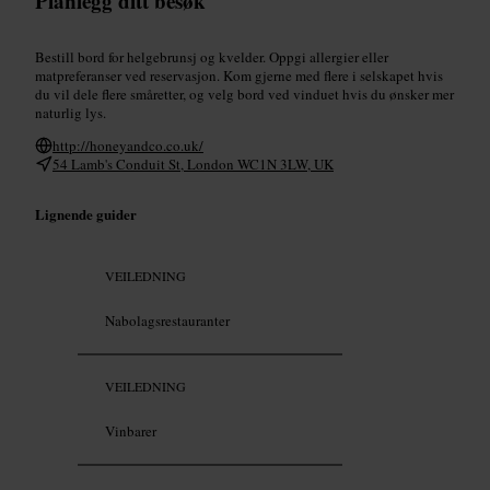
Planlegg ditt besøk
Bestill bord for helgebrunsj og kvelder. Oppgi allergier eller
matpreferanser ved reservasjon. Kom gjerne med flere i selskapet hvis
du vil dele flere småretter, og velg bord ved vinduet hvis du ønsker mer
naturlig lys.
http://honeyandco.co.uk/
54 Lamb's Conduit St, London WC1N 3LW, UK
Lignende guider
VEILEDNING
Nabolagsrestauranter
VEILEDNING
Vinbarer