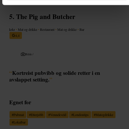
The Pig and Butcher
krkr
•
Mat og drikke
•
Restaurant
•
Mat og drikke
•
Bar
4,4
Bilde /
“
Kortreist pubvibb og solide retter i en
avslappet setting.
”
Egnet for
#
Pubmat
#
Etterjobb
#
Vennekveld
#
Londontips
#
Matogdrikke
#
Lokalbar