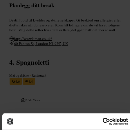
Planlegg ditt besøk
Bestill bord til kvelder og større selskaper. Gi beskjed om allergier eller
diettønsker når du reserverer. Kom litt tidligere om du vil ha et roligere
bord. Velg delte retter hvis dere er flere, det gjør måltidet mer sosialt.
http://www.liman.co.uk/
60 Penton St, London N1 9PZ, UK
Spagnoletti
Mat og drikke
•
Restaurant
4,6
4,4
Bilde /
Fever
“
En enkel, god italiensk middag i sentrum
”