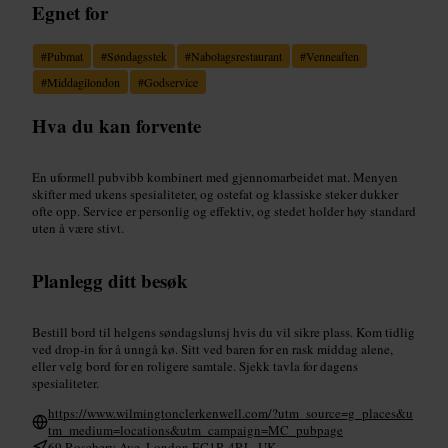
Egnet for
#
Pubmat
#
Søndagsstek
#
Nabolagsrestaurant
#
Venneaften
#
Middagilondon
#
Godservice
Hva du kan forvente
En uformell pubvibb kombinert med gjennomarbeidet mat. Menyen
skifter med ukens spesialiteter, og ostefat og klassiske steker dukker
ofte opp. Service er personlig og effektiv, og stedet holder høy standard
uten å være stivt.
Planlegg ditt besøk
Bestill bord til helgens søndagslunsj hvis du vil sikre plass. Kom tidlig
ved drop-in for å unngå kø. Sitt ved baren for en rask middag alene,
eller velg bord for en roligere samtale. Sjekk tavla for dagens
spesialiteter.
https://www.wilmingtonclerkenwell.com/?utm_source=g_places&u
tm_medium=locations&utm_campaign=MC_pubpage
69 Rosebery Ave, London EC1R 4RL, UK