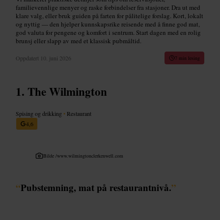
familievennlige menyer og raske forbindelser fra stasjoner. Dra ut med
klare valg, eller bruk guiden på farten for pålitelige forslag. Kort, lokalt
og nyttig — den hjelper kunnskapsrike reisende med å finne god mat,
god valuta for pengene og komfort i sentrum. Start dagen med en rolig
brunsj eller slapp av med et klassisk pubmåltid.
Oppdatert
10. juni 2026
7 min lesing
The Wilmington
Spising og drikking
•
Restaurant
4,6
Bilde /
www.wilmingtonclerkenwell.com
“
Pubstemning, mat på restaurantnivå.
”