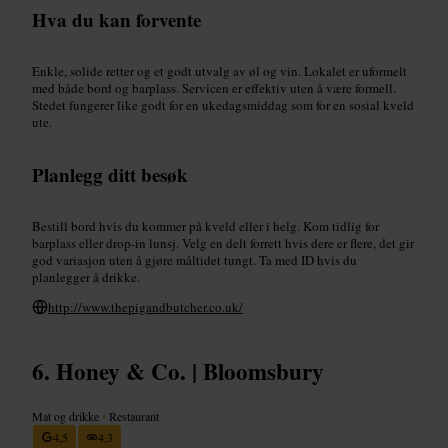
Hva du kan forvente
Enkle, solide retter og et godt utvalg av øl og vin. Lokalet er uformelt
med både bord og barplass. Servicen er effektiv uten å være formell.
Stedet fungerer like godt for en ukedagsmiddag som for en sosial kveld
ute.
Planlegg ditt besøk
Bestill bord hvis du kommer på kveld eller i helg. Kom tidlig for
barplass eller drop-in lunsj. Velg en delt forrett hvis dere er flere, det gir
god variasjon uten å gjøre måltidet tungt. Ta med ID hvis du
planlegger å drikke.
http://www.thepigandbutcher.co.uk/
Honey & Co. | Bloomsbury
Mat og drikke
•
Restaurant
4,5
4,3