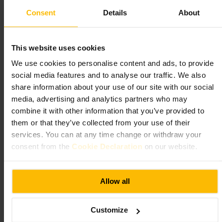
Consent
Details
About
Egnet for
#
Italiensk
#
Lokalmat
#
Familievennlig
#
Sosialspising
#
Lunsj
This website uses cookies
#
Middag
#
Vennetreff
We use cookies to personalise content and ads, to provide
Hva du kan forvente
social media features and to analyse our traffic. We also
share information about your use of our site with our social
media, advertising and analytics partners who may
En uformell servering med klassiske italienske smaker. Rettene er laget
for å deles, og det finnes alternativer for barn. Servicen er vennlig og
combine it with other information that you’ve provided to
effektiv. Atmosfæren passer like godt for arbeidspause som for en kveld
them or that they’ve collected from your use of their
ute.
services. You can at any time change or withdraw your
consent from the
Cookie Declaration
on our website.
Planlegg ditt besøk
Bestill bord i travle kvelder. Oppgi eventuelle allergier eller behov for
Allow all
barnestoler. Kom tidlig for roligere servering til lunsj. Velg et bord i
roligere del av lokalet hvis du vil prate uforstyrret.
https://www.spagnoletti.co.uk/
Customize
27 Euston Rd., London NW1 2SD, UK