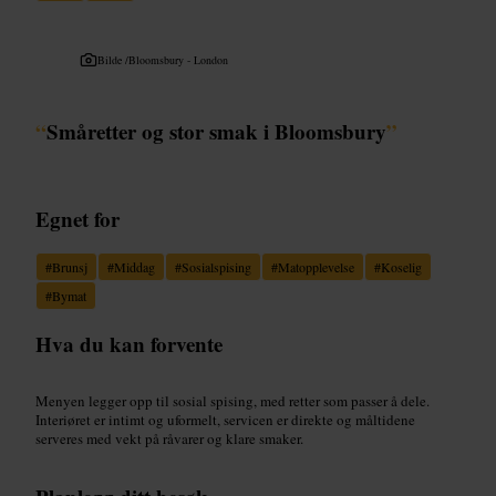
Bilde /
Bloomsbury - London
“
Småretter og stor smak i Bloomsbury
”
Egnet for
#
Brunsj
#
Middag
#
Sosialspising
#
Matopplevelse
#
Koselig
#
Bymat
Hva du kan forvente
Menyen legger opp til sosial spising, med retter som passer å dele.
Interiøret er intimt og uformelt, servicen er direkte og måltidene
serveres med vekt på råvarer og klare smaker.