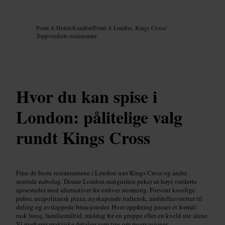
Bilde /
Google AI
Point A Hotels
/
London
/
Point A London, Kings Cross
/
Toppvurderte restauranter
Hvor du kan spise i
London: pålitelige valg
rundt Kings Cross
Finn de beste restaurantene i London nær Kings Cross og andre
sentrale nabolag. Denne London-matguiden peker ut høyt vurderte
spisesteder med alternativer for enhver stemning. Forvent koselige
puber, neapolitansk pizza, nyskapende italiensk, middelhavsretter til
deling og avslappede brunsjsteder. Hver oppføring passer et formål:
rask lunsj, familiemåltid, middag for en gruppe eller en kveld ute alene.
Vi markerer praktiske detaljer som tips om reservasjoner,