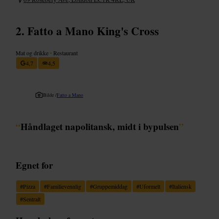
Fatto a Mano King's Cross
Mat og drikke
•
Restaurant
4,7
4,5
Bilde /
Fatto a Mano
“
Håndlaget napolitansk, midt i bypulsen
”
Egnet for
#
Pizza
#
Familievennlig
#
Gruppemiddag
#
Uformelt
#
Italiensk
#
Sentralt