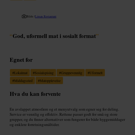
Bilde /
Liman Restaurant
“
God, uformell mat i sosialt format
”
Egnet for
#
Lokalmat
#
Sosialspising
#
Gruppevennlig
#
Uformelt
#
Middagssted
#
Matopplevelse
Hva du kan forvente
En avslappet atmosfære og et menyutvalg som egner seg for deling.
Service er vennlig og effektiv. Rettene passer godt for små og store
grupper, og du finner alternativer som fungerer for både hyggemiddager
og enklere forretningsmåltider.